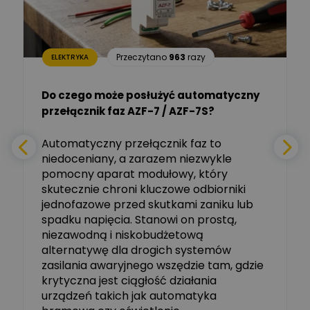
i informatyk, Hager Polska
Sp. z o.o.
Aleksander NKT
Zadaj pytanie
Przeczytano
963
razy
ELEKTRYKA
Ekspert
Do czego może posłużyć automatyczny
Tomasz Salak
przełącznik faz AZF-7 / AZF-7S?
-
Zadaj pytanie
Ekspert
e
Automatyczny przełącznik faz to
niedoceniany, a zarazem niezwykle
Ekspert ABB
Zadaj pytanie
pomocny aparat modułowy, który
Ekspert, ABB
skutecznie chroni kluczowe odbiorniki
jednofazowe przed skutkami zaniku lub
Michał Szulborski
spadku napięcia. Stanowi on prostą,
Ekspert ETI - Dr inż. w
dziedzinie Aparatów
niezawodną i niskobudżetową
Zadaj pytanie
Elektrycznych / Senior
alternatywę dla drogich systemów
R&D Scientist / Product
Manager
zasilania awaryjnego wszędzie tam, gdzie
krytyczna jest ciągłość działania
Tomasz Dźwigała
urządzeń takich jak automatyka
Ekspert Menadżer
Zadaj pytanie