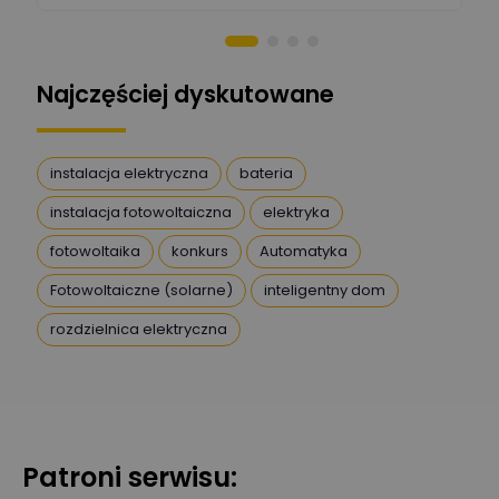
Stanisław Rak
Zadaj pytanie
Ekspert P&PM
Najczęściej dyskutowane
Artur Dudek
Zadaj pytanie
Ekspert
instalacja elektryczna
bateria
instalacja fotowoltaiczna
elektryka
DanielM
Zadaj pytanie
Ekspert
fotowoltaika
konkurs
Automatyka
Fotowoltaiczne (solarne)
inteligentny dom
Przemysław
rozdzielnica elektryczna
Szafrański
Zadaj pytanie
Ekspert
Karol
Zadaj pytanie
Ekspert Elektryk
Patroni serwisu:
Magdalena