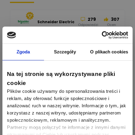
279
307
Schneider Electric
Odpowiedzi
Ocen
162
419
SIEMENS
Odpowiedzi
Ocen
Zgoda
Szczegóły
O plikach cookies
245
206
F&F
Na tej stronie są wykorzystywane pliki
Odpowiedzi
Ocen
cookie
Plików cookie używamy do spersonalizowania treści i
90
208
BleBox
Odpowiedzi
Ocen
reklam, aby oferować funkcje społecznościowe i
analizować ruch w naszej witrynie. Informacje o tym, jak
korzystasz z naszej witryny, udostępniamy partnerom
67
184
Phoenix Contact
społecznościowym, reklamowym i analitycznym.
Odpowiedzi
Ocen
Partnerzy mogą połączyć te informacje z innymi danymi
otrzymanymi od Ciebie lub uzyskanymi podczas