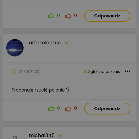
0
0
Odpowiedz
artel electric
27.08.2023
Zgłoś naruszenie
Proponuję rzucić palenie ')
0
0
Odpowiedz
michal345