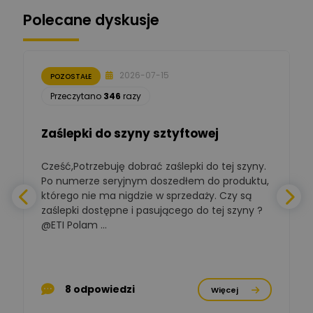
Polecane dyskusje
Moderator
Zbigniew
Zadaj pytanie
Ekspert Początkujący
2026-07-15
POZOSTAŁE
Łukasz Nowak
Przeczytano
346
razy
Ekspert ds. automatyki
Zadaj pytanie
budynkowej
Zaślepki do szyny sztyftowej
Polska Izba
Gospodarcza
Cześć,Potrzebuję dobrać zaślepki do tej szyny.
W
Zadaj pytanie
Elektrotechniki
Po numerze seryjnym doszedłem do produktu,
Ekspert ds. normalizacji
którego nie ma nigdzie w sprzedaży. Czy są
zaślepki dostępne i pasującego do tej szyny ?
a
BOWWE
Ekspert ds. rozwoju
@ETI Polam ...
Zadaj pytanie
biznesu w sektorze online
a
i technologii
komputerowych
p
Mariusz Borowy
8 odpowiedzi
Więcej
Ekspert ds. remontu starej
Zadaj pytanie
chaty