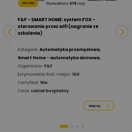
Wyświetlono
275
razy
ON-LINE
Adam Włastowski
Zadaj pytanie
Ekspert
F&F - SMART HOME: system FOX -
sterowanie przez wifi (nagranie ze
Daniel Michalik
szkolenia)
Zadaj pytanie
Ekspert Elektryk
Kategorie:
Automatyka przemysłowa
,
Tomasz Kowalski
Smart Home - automatyka domowa
,
Zadaj pytanie
Ekspert Elektryk
Organizator:
F&F
Estymowania ilość miejsc:
100
Damian
Chróściński
Zadaj pytanie
Certyfikat:
Nie
Ekspert
Cena:
udział bezpłatny
Michał Cichosz
Ekspert Menadżer
Zadaj pytanie
Więcej
Produktu, TIM S.A
Norbert Kiszka
Zadaj pytanie
Ekspert ds. zabezpieczeń