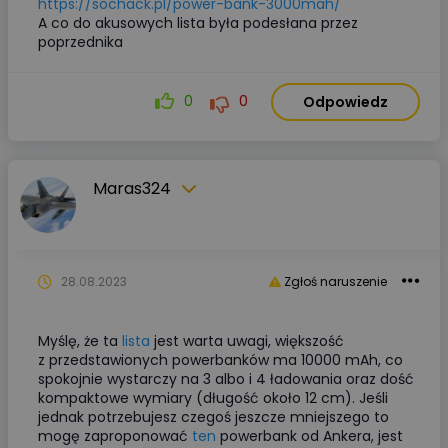
https://sochack.pl/power-bank-3000mah/
A co do akusowych lista była podesłana przez
poprzednika
0
0
Odpowiedz
Maras324
28.08.2023
Zgłoś naruszenie
Myślę, że ta
lista
jest warta uwagi, większość
z przedstawionych powerbanków ma 10000 mAh, co
spokojnie wystarczy na 3 albo i 4 ładowania oraz dość
kompaktowe wymiary (długość około 12 cm). Jeśli
jednak potrzebujesz czegoś jeszcze mniejszego to
mogę zaproponować
ten
powerbank od Ankera, jest