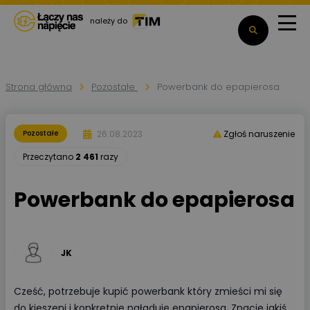
należy do
Strona główna
Pozostałe
Powerbank do epapierosa
26.08.2023
Pozostałe
Zgłoś naruszenie
Przeczytano
2 461
razy
Powerbank do epapierosa
JK
Cześć, potrzebuje kupić powerbank który zmieści mi się
do kieszeni i konkretnie naładuje epapierosa. Znacie jakiś