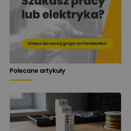
EL-ROJ
Ekspert
Zadaj pytanie
Automatyk/Elektryk/Mana
ger
Mariusz Pajkowski
Zadaj pytanie
Ekspert
Grzegorz Chudzik
Zadaj pytanie
Ekspert
Polecane artykuły
Łukasz Bronicz
Ekspert ds. technologii
Zadaj pytanie
komputerowych
Łukasz Barton
Zadaj pytanie
Ekspert Elektryk
Dariusz Placek
Ekspert mgr inż. elektronik
Zadaj pytanie