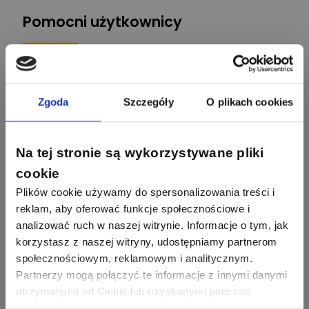
Pomocni użytkownicy
34
86
Hager
Odpowiedzi
Ocen
2358
2733
artel electric
47
67
ELKO-BIS Systemy
Odpowiedzi
Ocen
Zgoda
Szczegóły
O plikach cookies
Odgromowe
Odpowiedzi
Ocen
1256
790
Zhandos62
50
59
Na tej stronie są wykorzystywane pliki
Odpowiedzi
Ocen
Zamel
Odpowiedzi
Ocen
cookie
Plików cookie używamy do spersonalizowania treści i
1211
634
Szymon028
52
45
Odpowiedzi
Ocen
reklam, aby oferować funkcje społecznościowe i
WAGO
Odpowiedzi
Ocen
analizować ruch w naszej witrynie. Informacje o tym, jak
korzystasz z naszej witryny, udostępniamy partnerom
1093
594
Maras324
społecznościowym, reklamowym i analitycznym.
Odpowiedzi
Ocen
Partnerzy mogą połączyć te informacje z innymi danymi
otrzymanymi od Ciebie lub uzyskanymi podczas
913
607
korzystania z ich usług. Dzięki Twojej zgodzie możemy