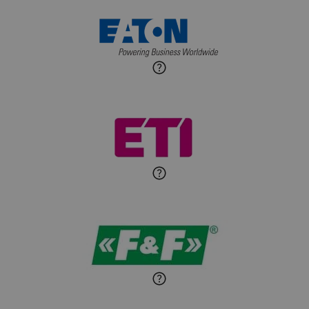
Maciej Jońca
Ekspert ds. automatyki
Zadaj pytanie
budynkowej
Roman Godlewski
Zadaj pytanie
Ekspert Elektryk
Michał Patryka
Zadaj pytanie
Ekspert Elektryk
Sandra Wiśniewska
Ekspert ds. wnętrzarskich
Zadaj pytanie
detali
Paweł Sekuła
Zadaj pytanie
Ekspert Instalator
Jaroslaw Wiater