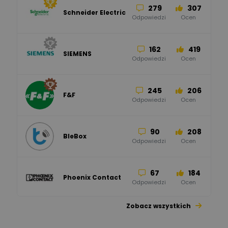
279
307
Schneider Electric
Odpowiedzi
Ocen
162
419
SIEMENS
Odpowiedzi
Ocen
245
206
F&F
Odpowiedzi
Ocen
90
208
BleBox
Odpowiedzi
Ocen
67
184
Phoenix Contact
Odpowiedzi
Ocen
Zobacz wszystkich
26
113
automatyka pollin
Odpowiedzi
Ocen