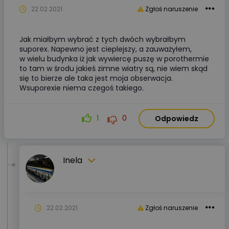
22.02.2021
Zgłoś naruszenie
Jak miałbym wybrać z tych dwóch wybrałbym
suporex. Napewno jest cieplejszy, a zauważyłem,
w wielu budynka iż jak wywiercę puszę w porothermie
to tam w środu jakieś zimne wiatry są, nie wiem skąd
się to bierze ale taka jest moja obserwacja.
Wsuporexie niema czegoś takiego.
1
0
Odpowiedz
Inela
22.02.2021
Zgłoś naruszenie