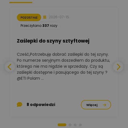
Moderator
Zbigniew
Zadaj pytanie
Ekspert Początkujący
2026-07-15
POZOSTAŁE
Łukasz Nowak
Przeczytano
337
razy
Ekspert ds. automatyki
Zadaj pytanie
budynkowej
Zaślepki do szyny sztyftowej
Polska Izba
Gospodarcza
Cześć,Potrzebuję dobrać zaślepki do tej szyny.
W
Zadaj pytanie
Elektrotechniki
Po numerze seryjnym doszedłem do produktu,
Ekspert ds. normalizacji
którego nie ma nigdzie w sprzedaży. Czy są
zaślepki dostępne i pasującego do tej szyny ?
a
BOWWE
Ekspert ds. rozwoju
@ETI Polam ...
Zadaj pytanie
biznesu w sektorze online
a
i technologii
komputerowych
p
Mariusz Borowy
8 odpowiedzi
Więcej
Ekspert ds. remontu starej
Zadaj pytanie
chaty
Stanisław Rak