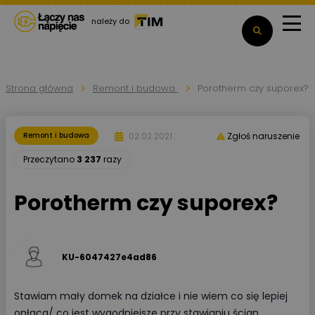
należy do
Strona główna
Remont i budowa
Porotherm czy suporex?
02.02.2021
Remont i budowa
Zgłoś naruszenie
Przeczytano
3 237
razy
Porotherm czy suporex?
KU-6047427e4ad86
Stawiam mały domek na działce i nie wiem co się lepiej
opłaca/ co jest wygodniejsze przy stawianiu ścian.