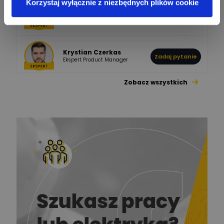
Korzystaj wyłącznie z niezbędnych plików cookie
Bartłomiej Jaworski
Zadaj pytanie
Ekspert
Krystian Czerkas
Zadaj pytanie
Ekspert Product Manager
Zobacz wszystkich
Jacek Niżyński
Ekspert Elektromechanik,
Zadaj pytanie
mechanik
Redakcja
Zadaj pytanie
Ekspert ds. prądu
Krzysztof
Stelęgowski
Zadaj pytanie
Ekspert
EL-ROJ
Ekspert
Zadaj pytanie
Automatyk/Elektryk/Mana