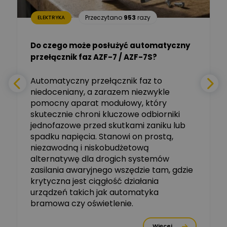
Aleksander NKT
Zadaj pytanie
Przeczytano
953
razy
ELEKTRYKA
Ekspert
Do czego może posłużyć automatyczny
Tomasz Salak
przełącznik faz AZF-7 / AZF-7S?
-
Zadaj pytanie
Ekspert
e
Automatyczny przełącznik faz to
niedoceniany, a zarazem niezwykle
Ekspert ABB
Zadaj pytanie
pomocny aparat modułowy, który
Ekspert, ABB
skutecznie chroni kluczowe odbiorniki
jednofazowe przed skutkami zaniku lub
Michał Szulborski
spadku napięcia. Stanowi on prostą,
Ekspert ETI - Dr inż. w
dziedzinie Aparatów
niezawodną i niskobudżetową
Zadaj pytanie
Elektrycznych / Senior
alternatywę dla drogich systemów
R&D Scientist / Product
Manager
zasilania awaryjnego wszędzie tam, gdzie
krytyczna jest ciągłość działania
Tomasz Dźwigała
urządzeń takich jak automatyka
Ekspert Menadżer
Zadaj pytanie
bramowa czy oświetlenie.
Produktu, TIM SA
Więcej