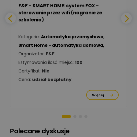
F&F - SMART HOME: system FOX -
sterowanie przez wifi (nagranie ze
Daniel Michalik
szkolenia)
Zadaj pytanie
Ekspert Elektryk
Kategorie:
Automatyka przemysłowa
,
Tomasz Kowalski
Smart Home - automatyka domowa
,
Zadaj pytanie
Ekspert Elektryk
Organizator:
F&F
Estymowania ilość miejsc:
100
Damian
Chróściński
Zadaj pytanie
Certyfikat:
Nie
Ekspert
Cena:
udział bezpłatny
Michał Cichosz
Ekspert Menadżer
Zadaj pytanie
Więcej
Produktu, TIM S.A
Norbert Kiszka
Zadaj pytanie
Ekspert ds. zabezpieczeń
Polecane dyskusje