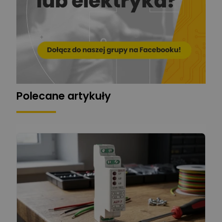
ger
Mariusz Pajkowski
Zadaj pytanie
Ekspert
Grzegorz Chudzik
Zadaj pytanie
Ekspert
Polecane artykuły
Łukasz Bronicz
Ekspert ds. technologii
Zadaj pytanie
komputerowych
Łukasz Barton
Zadaj pytanie
Ekspert Elektryk
Dariusz Placek
Ekspert mgr inż. elektronik
Zadaj pytanie
i informatyk, Hager Polska
Sp. z o.o.