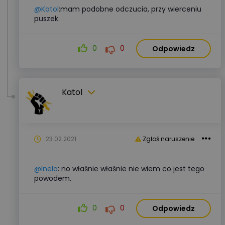
@Katol
:mam podobne odczucia, przy wierceniu
puszek.
0
0
Odpowiedz
Katol
23.02.2021
Zgłoś naruszenie
@Inela
: no właśnie właśnie nie wiem co jest tego
powodem.
0
0
Odpowiedz