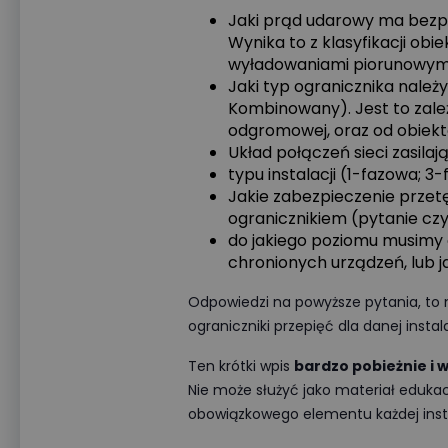
Jaki prąd udarowy ma bezpie
Wynika to z klasyfikacji ob
wyładowaniami piorunowym
Jaki typ ogranicznika należy 
Kombinowany). Jest to zależn
odgromowej, oraz od obiekt
Układ połączeń sieci zasilaj
typu instalacji (1-fazowa; 3
Jakie zabezpieczenie przetę
ogranicznikiem (pytanie cz
do jakiego poziomu musimy 
chronionych urządzeń, lub 
Odpowiedzi na powyższe pytania, to
ograniczniki przepięć dla danej instala
Ten krótki wpis
bardzo pobieżnie i 
Nie może służyć jako materiał eduka
obowiązkowego elementu każdej instal