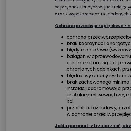
obiekcie należy liczyć się z koszta
W przypadku budynków już istniejąc
wraz z wyposażeniem. Do podanych kw
Ochrona przeciwprzepięciowa - na
ochrona przeciwprzepięcio
brak koordynacji energetyc
błędy montażowe (wykonywan
bałagan w oprzewodowaniu r
ogranicznikami są tak prowa
chronionych odcinkach pr
błędnie wykonany system 
brak zachowanego minimal
instalacji odgromowej a pr
i instalacjami wewnętrznymi
itd.
przeróbki, rozbudowy, prze
w ochronie przeciwprzepięc
Jakie parametry trzeba znać, aby 