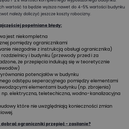
mi rzędu 1-2% wartości kompletnego wyposażonego budynku.
się koniecznością ekonomiczną.
ych wartość ta będzie wyższa nawet do 4-5% wartości budynku
W tym artykule analizujemy kluc
ot należy doliczyć jeszcze koszty robocizny.
parametry akumulatorów,
porównujemy systemy
jczęściej popełniane błędy:
niskonapięciowe
z wysokonapięciowymi oraz
wa jest niekompletna
wskazujemy najczęstsze błędy
znej pomiędzy ogranicznikami
montażowe, które decydują
ie niezgodnie z instrukcją obsługi ogranicznika)
o bezawaryjnej pracy instalacji p
ozdzielnicy i budynku (przewody przed i za
długie lata.
dzone, że przepięcia indukują się w teoretycznie
zewodów)
Więcej
wyrównania potencjałów w budynku
nego odstępu seperacyjnego pomiędzy elementami
zewodzącymi elementami budynku (np. zbrojenia)
 np. elektryczna, teletechiczna, wodno-kanalizacyjna
budowy które nie uwzględniają konieczności zmian
iowej.
dobrać ograniczniki przepięć - zasilanie?