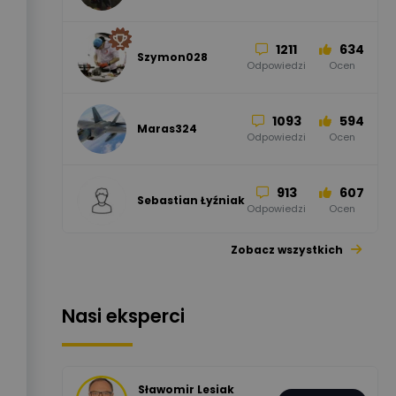
Odpowiedzi
Ocen
1211
634
Szymon028
52
45
Odpowiedzi
Ocen
WAGO
Odpowiedzi
Ocen
1093
594
Maras324
Odpowiedzi
Ocen
913
607
Sebastian Łyźniak
Odpowiedzi
Ocen
Zobacz wszystkich
1112
371
Pysiak
Odpowiedzi
Ocen
Nasi eksperci
507
971
Bartłomiej
Jaworski
Odpowiedzi
Ocen
Sławomir Lesiak