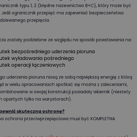
nicznik typu 1, 2 (błędne nazewnictwo B+C), który może być
. Jeśli ogranicznik przepięć ma zapewniać bezpieczeństwo
dziewanego przepięcia.
cia zostały podzielone ze względu na sposób powstawania na:
utek bezpośredniego uderzenia pioruna
kutek wyładowania pośredniego
utek operacji łączeniowych
o uderzenia pioruna niosą ze sobą największą energię z którą
 stąd w wielu opracowaniach spotkać się można z zaleceniami,
ub kombinowane w swojej konstrukcji posiadały iskiernik (niestety
ch opartych tylko na warystorach).
apewnić skuteczna ochronę?
czna ochrona przeciwprzepięciowa musi być KOMPLETNA