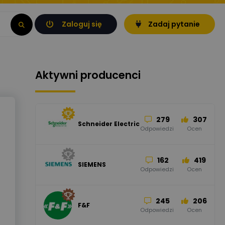
Zaloguj się
Zadaj pytanie
Aktywni producenci
279
307
Schneider Electric
Odpowiedzi
Ocen
162
419
SIEMENS
Odpowiedzi
Ocen
245
206
F&F
Odpowiedzi
Ocen