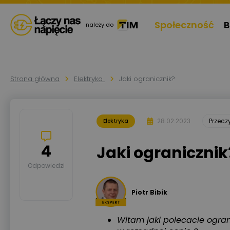
Społeczność
B
należy do
Strona główna
Elektryka
Jaki ogranicznik?
28.02.2023
Przec
Elektryka
4
Jaki ogranicznik
Odpowiedzi
Piotr Bibik
Witam jaki polecacie ogra