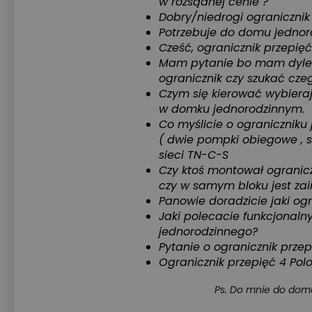
w rozsądnej cenie ?
Dobry/niedrogi ogranicznik p
Potrzebuje do domu jednor
Cześć, ogranicznik przepięć
Mam pytanie bo mam dylem
ogranicznik czy szukać cze
Czym się kierować wybieraj
w domku jednorodzinnym.
Co myślicie o ograniczniku 
( dwie pompki obiegowe , st
sieci TN-C-S
Czy ktoś montował ogranicz
czy w samym bloku jest zai
Panowie doradzicie jaki og
Jaki polecacie funkcjonaln
jednorodzinnego?
Pytanie o ogranicznik przepię
Ogranicznik przepięć 4 Polo
Ps. Do mnie do domu więc