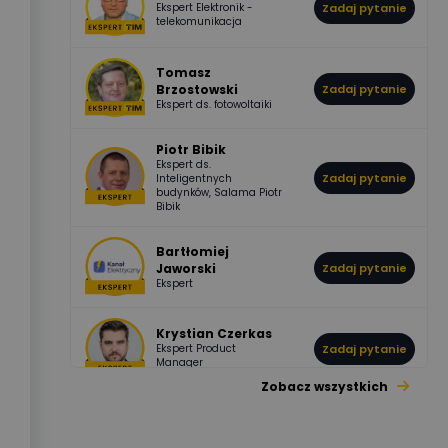
Ekspert Elektronik -
Zadaj pytanie
955
374
Pawel02
telekomunikacja
Odpowiedzi
Ocen
Tomasz
Brzostowski
Zadaj pytanie
532
714
boss
Ekspert ds. fotowoltaiki
Odpowiedzi
Ocen
Piotr Bibik
Ekspert ds.
796
244
Zadaj pytanie
Inteligentnych
DawidZak
budynków, Salama Piotr
Odpowiedzi
Ocen
Bibik
Bartłomiej
Jaworski
Zadaj pytanie
Ekspert
Krystian Czerkas
Ekspert Product
Zadaj pytanie
Manager
Zobacz wszystkich
Jacek Niżyński
Ekspert Elektromechanik,
Zadaj pytanie
mechanik