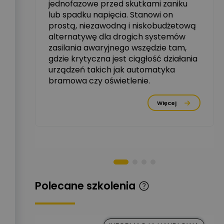
jednofazowe przed skutkami zaniku
zowe
lub spadku napięcia. Stanowi on
Michał Szulborski
prostą, niezawodną i niskobudżetową
Ekspert ETI - Dr inż. w
alternatywę dla drogich systemów
dziedzinie Aparatów
Zadaj pytanie
Elektrycznych / Senior
zasilania awaryjnego wszędzie tam,
R&D Scientist / Product
gdzie krytyczna jest ciągłość działania
Manager
urządzeń takich jak automatyka
bramowa czy oświetlenie.
Tomasz Dźwigała
Ekspert Menadżer
Zadaj pytanie
rzez
Produktu, TIM SA
Więcej
Damian Czernik
Zadaj pytanie
Ekspert ds. instalacji OZE
Piotr Muskała
Ekspert Specjalista ds
Zadaj pytanie
prezentacji
Polecane szkolenia
Kancelaria
Prawna CKC
Zadaj pytanie
Solution
Ekspert Prawnik