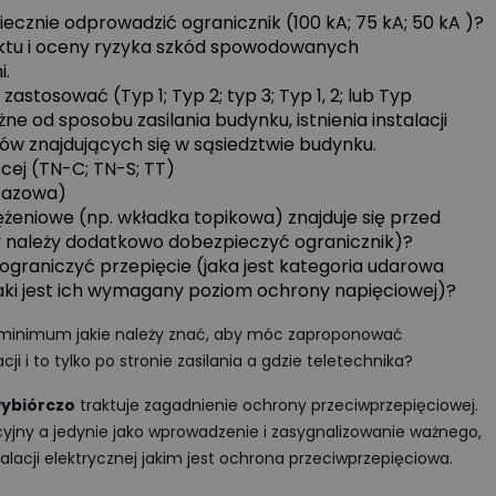
cznie odprowadzić ogranicznik (100 kA; 75 kA; 50 kA )?
iektu i oceny ryzyka szkód spowodowanych
i.
zastosować (Typ 1; Typ 2; typ 3; Typ 1, 2; lub Typ
e od sposobu zasilania budynku, istnienia instalacji
ów znajdujących się w sąsiedztwie budynku.
ącej (TN-C; TN-S; TT)
Wyświetlono
3 9
WIDEOPREZENTACJA
-fazowa)
żeniowe (np. wkładka topikowa) znajduje się przed
ZCM-42Programator czasowy
y należy dodatkowo dobezpieczyć ogranicznik)?
ograniczyć przepięcie (jaka jest kategoria udarowa
ustawiany przez Wi-Fi Zamel ext
jaki jest ich wymagany poziom ochrony napięciowej)?
podstawy konfiguracji
 minimum jakie należy znać, aby móc zaproponować
Kategorie:
Automatyka przemysło
cji i to tylko po stronie zasilania a gdzie teletechnika?
Organizator:
Zamel Sp. z o. o.
wybiórczo
traktuje zagadnienie ochrony przeciwprzepięciowej.
Certyfikat:
Nie
cyjny a jedynie jako wprowadzenie i zasygnalizowanie ważnego,
Cena:
udział bezpłatny
acji elektrycznej jakim jest ochrona przeciwprzepięciowa.