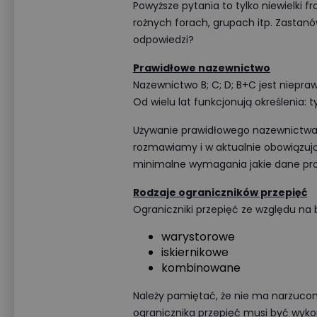
Powyższe pytania to tylko niewielki f
rożnych forach, grupach itp. Zastanó
odpowiedzi?
Prawidłowe nazewnictwo
Nazewnictwo B; C; D; B+C jest niepr
Od wielu lat funkcjonują określenia: typ 1
Używanie prawidłowego nazewnictwa 
rozmawiamy i w aktualnie obowiązu
minimalne wymagania jakie dane pro
Rodzaje ograniczników przepięć
Ograniczniki przepięć ze względu na
warystorowe
iskiernikowe
kombinowane
Należy pamiętać, że nie ma narzuco
ogranicznika przepięć musi być wykon