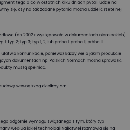
ragment tego o co w ostatnich kilku dniach pytali ludzie na
wmy się, czy na tak zadane pytania można udzielić rzetelnej
awidłowe (do 2002 r występowało w dokumentach niemieckich).
; typ 2; typ 3; typ 1, 2; lub próba I; próba II; próba III
ułatwia komunikacje, ponieważ każdy wie o jakim produkcie
jących dokumentach np. Polskich Normach można sprawdzić
dukty muszą spełniać.
 budowę wewnętrzną dzielimy na:
nego odgórnie wymogu związanego z tym, który typ
any według jakiej technologii Najłatwiej rozmawia się na