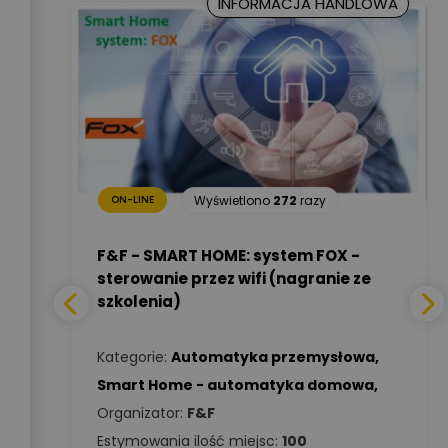
INFORMACJA HANDLOWA
Marcin Nowicki
Ekspert mgr. inż. elektryk,
Zadaj pytanie
TIM SA
Renata
Januszewska
Zadaj pytanie
Ekspert Inżynieria
25
razy
bezpieczeństwa
Wyświetlono
272
razy
ON-LINE
Adam Włastowski
Zadaj pytanie
Ekspert
a -
F&F - SMART HOME: system FOX -
sterowanie przez wifi (nagranie ze
szkolenia)
Daniel Michalik
Zadaj pytanie
wa
,
Ekspert Elektryk
Kategorie:
Automatyka przemysłowa
,
Tomasz Kowalski
Smart Home - automatyka domowa
,
Zadaj pytanie
Ekspert Elektryk
Organizator:
F&F
Estymowania ilość miejsc:
100