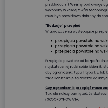
przykładach ;) Weźmy pod uwagę ogra
wykonany w każdej z w/w technologii
musi być prawidłowo dobrany do spo
"Rodzaje" przepięć
W uproszczeniu występujące przepię
przepięcia powstałe na wsk
przepięcia powstałe na ws
przepięcia powstałe na wsk
Przepięcia powstałe od bezpośrednieg
najskuteczniej radzi sobie iskiernik,
aby ograniczniki: typu 1; typu 1, 2, l
takie konstrukcje są droższe od inny
Czy ogranicznik przepięć może z
Tak, ale należy pamiętać, że skute
i SKOORDYNOWANA.