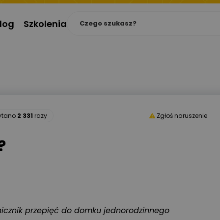
log
Szkolenia
zytano
2 331
razy
Zgłoś naruszenie
?
nicznik przepięć do domku jednorodzinnego