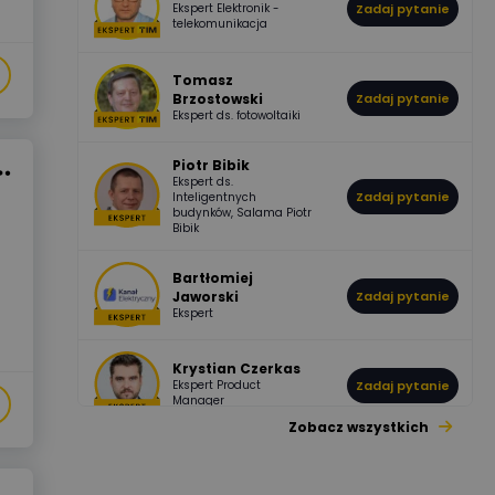
Ekspert Elektronik -
Zadaj pytanie
955
374
Pawel02
telekomunikacja
Odpowiedzi
Ocen
Tomasz
Brzostowski
Zadaj pytanie
532
714
boss
Ekspert ds. fotowoltaiki
Odpowiedzi
Ocen
Piotr Bibik
Ekspert ds.
796
244
Zadaj pytanie
Inteligentnych
DawidZak
budynków, Salama Piotr
Odpowiedzi
Ocen
Bibik
Bartłomiej
Jaworski
Zadaj pytanie
Ekspert
Krystian Czerkas
Ekspert Product
Zadaj pytanie
Manager
Zobacz wszystkich
Jacek Niżyński
Ekspert Elektromechanik,
Zadaj pytanie
mechanik