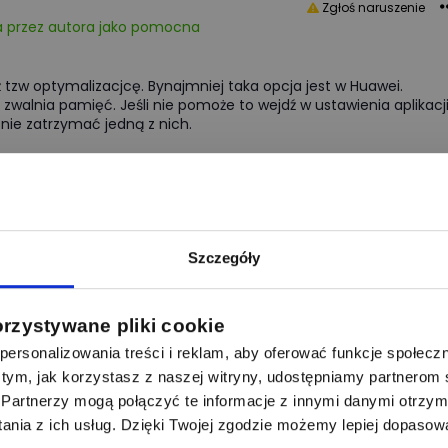
Zgłoś naruszenie
 przez autora jako pomocna
tzw optymalizacjcę. Bynajmniej taka opcja jest w Huawei.
zwalnia pamięć. Jeśli nie pomoże to wejdź w ustawienia aplikacj
nie zatrzymać jedną z nich.
1
0
Odpowiedz
Szczegóły
Zgłoś naruszenie
orzystywane pliki cookie
ersonalizowania treści i reklam, aby oferować funkcje społecz
h masz opcje pielegnacja urzadzenia i tam jest informacja
 o tym, jak korzystasz z naszej witryny, udostępniamy partnero
zjadło w zadanym przedziale czasowym
Partnerzy mogą połączyć te informacje z innymi danymi otrzym
nia z ich usług. Dzięki Twojej zgodzie możemy lepiej dopasow