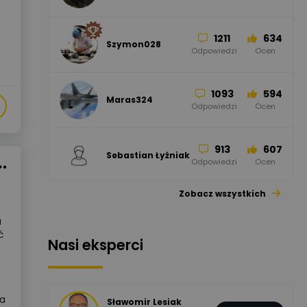
Odpowiedzi
Ocen
1211
634
Szymon028
52
45
Odpowiedzi
Ocen
WAGO
Odpowiedzi
Ocen
1093
594
Maras324
Odpowiedzi
Ocen
913
607
Sebastian Łyźniak
Odpowiedzi
Ocen
Zobacz wszystkich
1112
371
Pysiak
Odpowiedzi
Ocen
a
ć
Nasi eksperci
507
971
Bartłomiej
Jaworski
Odpowiedzi
Ocen
za
Sławomir Lesiak