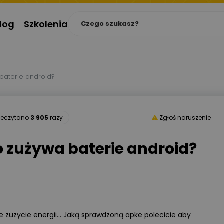
log
Szkolenia
baterie android?
zeczytano
3 905
razy
Zgłoś naruszenie
o zużywa baterie android?
e zuzycie energii... Jaką sprawdzoną apke polecicie aby