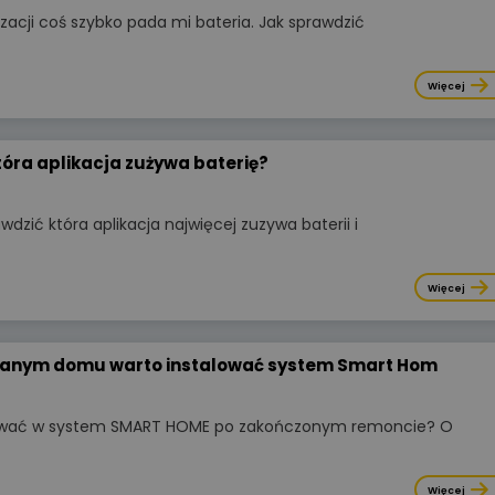
się koniecznością ekonomiczną.
izacji coś szybko pada mi bateria. Jak sprawdzić
W tym artykule analizujemy kluc
parametry akumulatorów,
porównujemy systemy
Więcej
niskonapięciowe
z wysokonapięciowymi oraz
wskazujemy najczęstsze błędy
tóra aplikacja zużywa baterię?
montażowe, które decydują
o bezawaryjnej pracy instalacji p
długie lata.
wdzić która aplikacja najwięcej zuzywa baterii i
Więcej
Więcej
anym domu warto instalować system Smart Hom
ować w system SMART HOME po zakończonym remoncie? O
Więcej