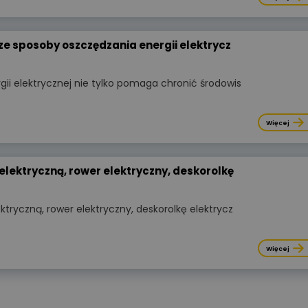
ze sposoby oszczędzania energii elektrycz
ii elektrycznej nie tylko pomaga chronić środowis
Wyświetlono
3 9
WIDEOPREZENTACJA
Więcej
ZCM-42Programator czasowy
ustawiany przez Wi-Fi Zamel ext
elektryczną, rower elektryczny, deskorolkę
podstawy konfiguracji
ktryczną, rower elektryczny, deskorolkę elektrycz
Kategorie:
Automatyka przemysło
Organizator:
Zamel Sp. z o. o.
Więcej
Certyfikat:
Nie
Cena:
udział bezpłatny