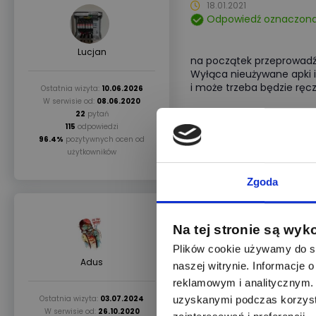
18.01.2021
Odpowiedź oznaczona
Lucjan
na początek przeprowadź 
Wyłąca nieużywane apki i 
i może trzeba będzie ręcz
Ostatnia wizyta:
10.06.2026
W serwisie od:
08.06.2020
22
pytań
115
odpowiedzi
96.4%
pozytywnych ocen od
użytkowników
Zgoda
18.01.2021
Na tej stronie są wyk
Plików cookie używamy do sp
Generalnie w ustawieniac
Adus
naszej witrynie. Informacje
o bateri co i ile bateri 
reklamowym i analitycznym. 
Ostatnia wizyta:
03.07.2024
uzyskanymi podczas korzysta
W serwisie od:
26.10.2020