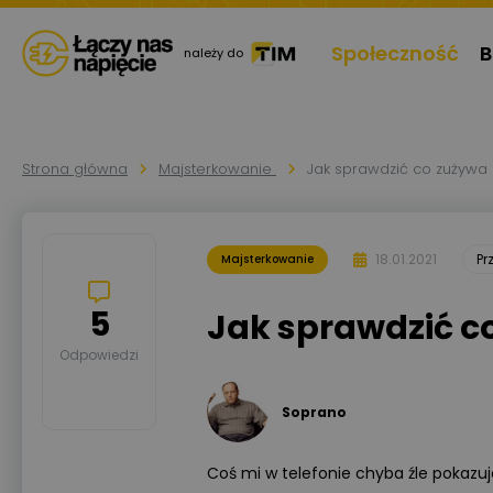
Społeczność
B
należy do
Strona główna
Majsterkowanie
Jak sprawdzić co zużywa 
18.01.2021
Pr
Majsterkowanie
5
Jak sprawdzić c
Odpowiedzi
Soprano
Coś mi w telefonie chyba źle pokazuj