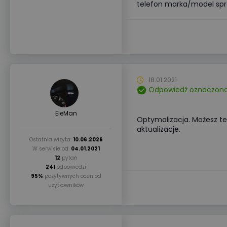
telefon marka/model spr
18.01.2021
Odpowiedź oznaczona
EleMan
Optymalizacja. Możesz te
aktualizacje.
Ostatnia wizyta:
10.06.2026
W serwisie od:
04.01.2021
12
pytań
241
odpowiedzi
95%
pozytywnych ocen od
użytkowników