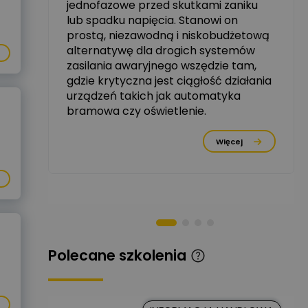
jednofazowe przed skutkami zaniku
zowe
lub spadku napięcia. Stanowi on
Michał Szulborski
prostą, niezawodną i niskobudżetową
Ekspert ETI - Dr inż. w
alternatywę dla drogich systemów
dziedzinie Aparatów
Zadaj pytanie
Elektrycznych / Senior
zasilania awaryjnego wszędzie tam,
R&D Scientist / Product
gdzie krytyczna jest ciągłość działania
Manager
urządzeń takich jak automatyka
bramowa czy oświetlenie.
Tomasz Dźwigała
Ekspert Menadżer
Zadaj pytanie
rzez
Produktu, TIM SA
Więcej
Damian Czernik
Zadaj pytanie
Ekspert ds. instalacji OZE
Piotr Muskała
Ekspert Specjalista ds
Zadaj pytanie
prezentacji
Polecane szkolenia
Kancelaria
Prawna CKC
Zadaj pytanie
Solution
Ekspert Prawnik