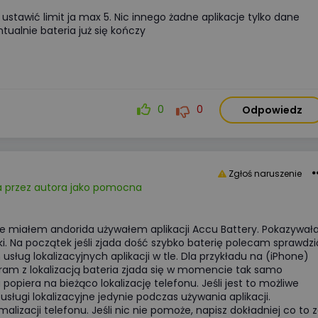
 ustawić limit ja max 5. Nic innego żadne aplikacje tylko dane
tualnie bateria już się kończy
0
0
Odpowiedz
Zgłoś naruszenie
 przez autora jako pomocna
e miałem andorida używałem aplikacji Accu Battery. Pokazywał
i. Na początek jeśli zjada dość szybko baterię polecam sprawdzi
sług lokalizacyjnych aplikacji w tle. Dla przykładu na (iPhone)
gram z lokalizacją bateria zjada się w momencie tak samo
 popiera na bieżąco lokalizację telefonu. Jeśli jest to możliwe
sługi lokalizacyjne jedynie podczas używania aplikacji.
lizacji telefonu. Jeśli nic nie pomoże, napisz dokładniej co to 