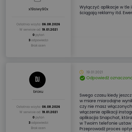
Wyłączyć aplikacje w tle i
x19siwy90x
ściągają reklamy itd. Ewen
Ostatnia wizyta:
06.08.2026
W serwisie od:
19.01.2021
0
pytań
3
odpowiedzi
Brak ocen
19.01.2021
Odpowiedź oznaczona
broxu
Swego czasu kiedy jeszcz
w miare miarodajne wynik
czy nie masz włączonych u
Ostatnia wizyta:
06.08.2026
włączenie aplikacji insta
W serwisie od:
19.01.2021
aplikacjia Snapchat, która
0
pytań
w Twoim telefonie ustaw u
3
odpowiedzi
Brak ocen
Przeprowadź proces optyma