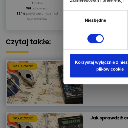
zainteresowań i preferencji.
9
pytań
156
odpowiedzi
Wybór
93.1%
pozytywnych ocen od
użytkowników
Niezbędne
zgody
Czytaj także:
Korzystaj wyłącznie z nie
Jak sprawdzić b
SPOŁECZNOŚĆ
plików cookie
Jak domowym sposo
Jak sprawdzić c
SPOŁECZNOŚĆ