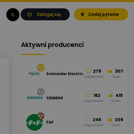
Zaloguj się
Zadaj pytanie
Aktywni producenci
279
307
Schneider Electric
Odpowiedzi
Ocen
162
419
SIEMENS
Odpowiedzi
Ocen
245
206
F&F
Odpowiedzi
Ocen