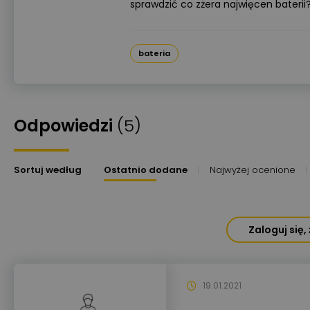
sprawdzić co zżera najwięcen baterii
bateria
Odpowiedzi
(5)
Sortuj według
Ostatnio dodane
Najwyżej ocenione
Zaloguj się
19.01.2021