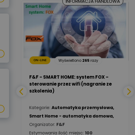
INFORMACJA HANDLOWA
Marcin Nowicki
Ekspert mgr. inż. elektryk,
Zadaj pytanie
TIM SA
Renata
Januszewska
Zadaj pytanie
Ekspert Inżynieria
18
razy
bezpieczeństwa
Wyświetlono
265
razy
ON-LINE
Adam Włastowski
Zadaj pytanie
Ekspert
a -
F&F - SMART HOME: system FOX -
sterowanie przez wifi (nagranie ze
szkolenia)
Daniel Michalik
Zadaj pytanie
wa
,
Ekspert Elektryk
Kategorie:
Automatyka przemysłowa
,
Tomasz Kowalski
Smart Home - automatyka domowa
,
Zadaj pytanie
Ekspert Elektryk
Organizator:
F&F
Estymowania ilość miejsc:
100