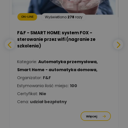
Ekspert Inżynieria
bezpieczeństwa
Wyświetlono
278
razy
ON-LINE
Adam Włastowski
Zadaj pytanie
Ekspert
F&F - SMART HOME: system FOX -
sterowanie przez wifi (nagranie ze
Daniel Michalik
szkolenia)
Zadaj pytanie
Ekspert Elektryk
Kategorie:
Automatyka przemysłowa
,
Tomasz Kowalski
Smart Home - automatyka domowa
,
Zadaj pytanie
Ekspert Elektryk
Organizator:
F&F
Estymowania ilość miejsc:
100
Damian
Chróściński
Zadaj pytanie
Certyfikat:
Nie
Ekspert
Cena:
udział bezpłatny
Michał Cichosz
Ekspert Menadżer
Zadaj pytanie
Więcej
Produktu, TIM S.A