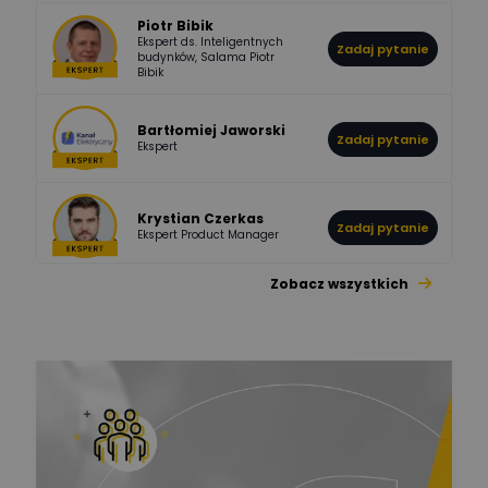
Piotr Bibik
Ekspert ds. Inteligentnych
Zadaj pytanie
796
244
budynków, Salama Piotr
DawidZak
Bibik
Odpowiedzi
Ocen
Bartłomiej Jaworski
Zadaj pytanie
Ekspert
Krystian Czerkas
Zadaj pytanie
Ekspert Product Manager
Zobacz wszystkich
Jacek Niżyński
Ekspert Elektromechanik,
Zadaj pytanie
mechanik
Redakcja
Zadaj pytanie
Ekspert ds. prądu
Krzysztof