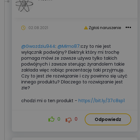
02.08.2021
Zgłoś naruszenie
@Gwozdziu944
:
@Mimo87
:czy to nie jest
wyłącznik podwójny? Elektryk który mi trochę
pomaga mówi ze zawsze używa tylko takich
podwójnych i zawsze sterując żyrandolem takie
zakłada więc robiąc prezentację taki przyjmuję.
Czy to jest złe rozwiązanie i czy powinno się użyć
innego produktu? Dlaczego to rozwiązanie jest
złe?
chodzi mi o ten produkt -
https://bit.ly/37c8sp1
0
0
Odpowiedz