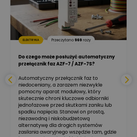
Dariusz Placek
Ekspert mgr inż. elektronik
Zadaj pytanie
i informatyk, Hager Polska
Sp. z o.o.
Aleksander NKT
Zadaj pytanie
Przeczytano
969
razy
ELEKTRYKA
Ekspert
Do czego może posłużyć automatyczny
Tomasz Salak
przełącznik faz AZF-7 / AZF-7S?
-
Zadaj pytanie
Ekspert
e
Automatyczny przełącznik faz to
niedoceniany, a zarazem niezwykle
Ekspert ABB
Zadaj pytanie
pomocny aparat modułowy, który
Ekspert, ABB
skutecznie chroni kluczowe odbiorniki
jednofazowe przed skutkami zaniku lub
Michał Szulborski
spadku napięcia. Stanowi on prostą,
Ekspert ETI - Dr inż. w
dziedzinie Aparatów
niezawodną i niskobudżetową
Zadaj pytanie
Elektrycznych / Senior
alternatywę dla drogich systemów
R&D Scientist / Product
Manager
zasilania awaryjnego wszędzie tam, gdzie