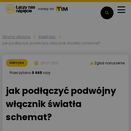
należy do
Strona główna
Elektryka
jak podłączyć podwójny włącznik światła schemat?
29.07.2021
Elektryka
Zgłoś naruszenie
Przeczytano
5 665
razy
jak podłączyć podwójny
włącznik światła
schemat?