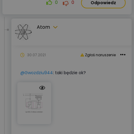
0
0
Odpowiedz
Atom
30.07.2021
Zgłoś naruszenie
@Gwozdziu944
: taki będzie ok?