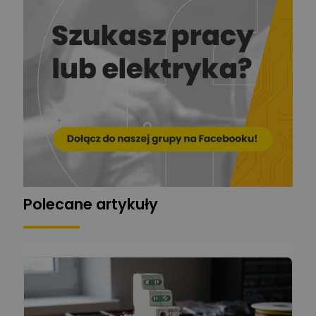
Stelęgowski
Zadaj pytanie
Ekspert
EL-ROJ
Ekspert
Zadaj pytanie
Automatyk/Elektryk/Mana
ger
Mariusz Pajkowski
Zadaj pytanie
Ekspert
Grzegorz Chudzik
Zadaj pytanie
Ekspert
Polecane artykuły
Łukasz Bronicz
Ekspert ds. technologii
Zadaj pytanie
komputerowych
Łukasz Barton
Zadaj pytanie
Ekspert Elektryk