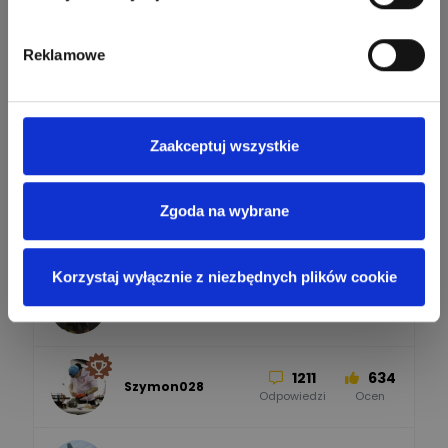
Odpowiedzi
Ocen
Zobacz wszystkich
Reklamowe
26
113
automatyka pollin
Odpowiedzi
Ocen
Pomocni użytkownicy
Zaakceptuj wszystkie
34
86
Hager
Odpowiedzi
Ocen
Zgoda na wybrane
2358
2733
artel electric
47
67
ELKO-BIS Systemy
Odpowiedzi
Ocen
Odgromowe
Odpowiedzi
Ocen
Korzystaj wyłącznie z niezbędnych plików cookie
1256
790
Zhandos62
50
59
Odpowiedzi
Ocen
Zamel
Odpowiedzi
Ocen
1211
634
Szymon028
52
45
Odpowiedzi
Ocen
WAGO
Odpowiedzi
Ocen