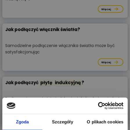
Więcej
Jak podłączyć włącznik światła?
Samodzielne podłączenie włącznika światła może być
satysfakcjonując
Więcej
Jak podłączyć
płytę
indukcyjną
?
Podłączenie nowej płyty indukcyjnej do kuchni może być
wyzwaniem dl
Więcej
Zgoda
Szczegóły
O plikach cookies