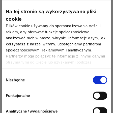
Aktywni producenci
Na tej stronie są wykorzystywane pliki
cookie
Plików cookie używamy do spersonalizowania treści i
279
307
Schneider Electric
reklam, aby oferować funkcje społecznościowe i
Odpowiedzi
Ocen
analizować ruch w naszej witrynie. Informacje o tym, jak
korzystasz z naszej witryny, udostępniamy partnerom
162
419
społecznościowym, reklamowym i analitycznym.
SIEMENS
Odpowiedzi
Ocen
Partnerzy mogą połączyć te informacje z innymi danymi
otrzymanymi od Ciebie lub uzyskanymi podczas
korzystania z ich usług. Dzięki Twojej zgodzie możemy
245
206
F&F
Odpowiedzi
Ocen
lepiej dopasować ofertę do Twoich zainteresowań i
Wybór
Niezbędne
preferencji.
zgody
90
208
BleBox
Odpowiedzi
Ocen
Funkcjonalne
67
184
Analityczne / wydajnościowe
Phoenix Contact