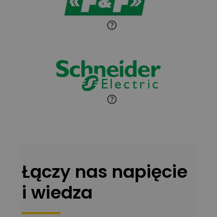
Paweł Sekuła
Zadaj pytanie
Ekspert Instalator
Jaroslaw Wiater
Zadaj pytanie
Ekspert
Marcin Pełech
Zadaj pytanie
Ekspert
Łączy nas napięcie
i wiedza