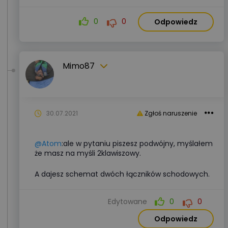
0
0
Odpowiedz
Mimo87
30.07.2021
Zgłoś naruszenie
@Atom
:ale w pytaniu piszesz podwójny, myślałem
że masz na myśli 2klawiszowy.
A dajesz schemat dwóch łączników schodowych.
Edytowane
0
0
Odpowiedz