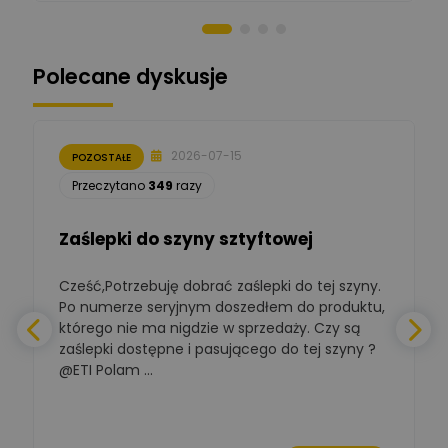
Norbert Kiszka
Zadaj pytanie
Ekspert ds. zabezpieczeń
Polecane dyskusje
Moderator
Zbigniew
Zadaj pytanie
Ekspert Początkujący
2026-07-15
POZOSTAŁE
Łukasz Nowak
Przeczytano
349
razy
Ekspert ds. automatyki
Zadaj pytanie
budynkowej
Zaślepki do szyny sztyftowej
Polska Izba
Gospodarcza
Cześć,Potrzebuję dobrać zaślepki do tej szyny.
W
Zadaj pytanie
Elektrotechniki
Po numerze seryjnym doszedłem do produktu,
Ekspert ds. normalizacji
którego nie ma nigdzie w sprzedaży. Czy są
zaślepki dostępne i pasującego do tej szyny ?
a
BOWWE
Ekspert ds. rozwoju
@ETI Polam ...
Zadaj pytanie
biznesu w sektorze online
a
i technologii
komputerowych