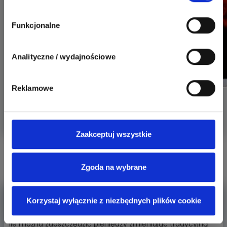
Funkcjonalne
Analityczne / wydajnościowe
Reklamowe
0
0
Odpowiedz
Zaakceptuj wszystkie
Czytaj także:
Zgoda na wybrane
Ile można zaoszczędzić pieniędzy zmieniając
Korzystaj wyłącznie z niezbędnych plików cookie
tradycyjną ża
Ile można zaoszczędzić pieniędzy zmieniając tradycyjną