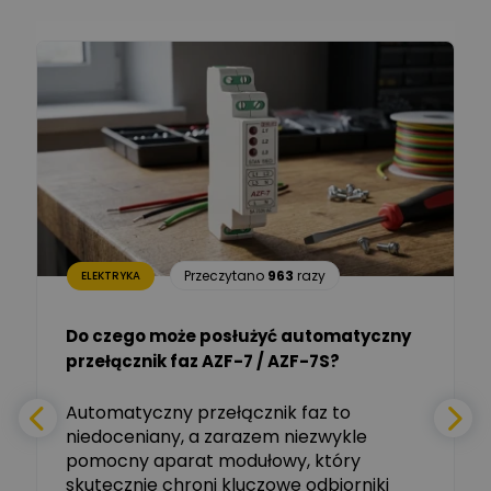
Ekspert ds. technologii
Zadaj pytanie
komputerowych
Łukasz Barton
Zadaj pytanie
Ekspert Elektryk
Dariusz Placek
Ekspert mgr inż. elektronik
Zadaj pytanie
i informatyk, Hager Polska
Sp. z o.o.
Aleksander NKT
Zadaj pytanie
Przeczytano
963
razy
ELEKTRYKA
Ekspert
Do czego może posłużyć automatyczny
Tomasz Salak
przełącznik faz AZF-7 / AZF-7S?
-
Zadaj pytanie
Ekspert
e
Automatyczny przełącznik faz to
niedoceniany, a zarazem niezwykle
Ekspert ABB
Zadaj pytanie
pomocny aparat modułowy, który
Ekspert, ABB
skutecznie chroni kluczowe odbiorniki