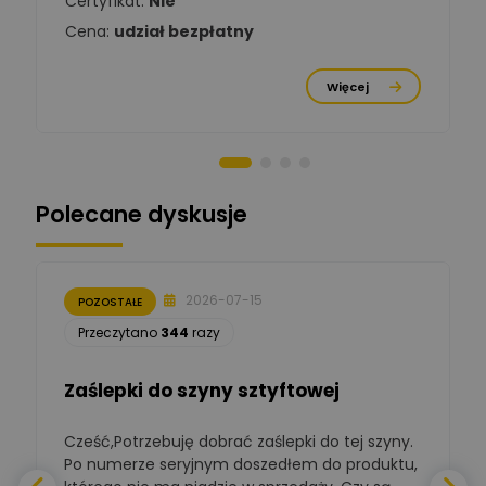
Certyfikat:
Nie
Ekspert
Cena:
udział bezpłatny
Michał Cichosz
Ekspert Menadżer
Zadaj pytanie
Więcej
Produktu, TIM S.A
Norbert Kiszka
Zadaj pytanie
Ekspert ds. zabezpieczeń
Polecane dyskusje
Moderator
Zbigniew
Zadaj pytanie
Ekspert Początkujący
2026-07-15
POZOSTAŁE
Łukasz Nowak
Przeczytano
344
razy
Ekspert ds. automatyki
Zadaj pytanie
budynkowej
Zaślepki do szyny sztyftowej
Polska Izba
Gospodarcza
Cześć,Potrzebuję dobrać zaślepki do tej szyny.
W
Zadaj pytanie
Elektrotechniki
Po numerze seryjnym doszedłem do produktu,
Ekspert ds. normalizacji