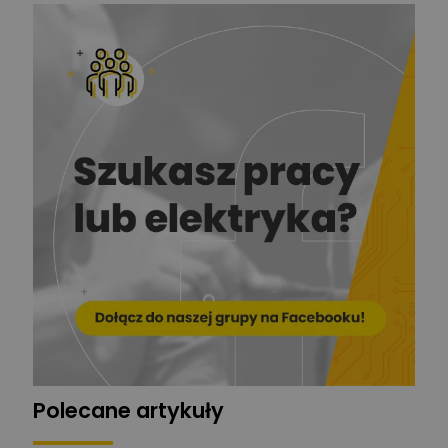
Redakcja
Zadaj pytanie
Ekspert ds. prądu
Krzysztof
Stelęgowski
Zadaj pytanie
Ekspert
EL-ROJ
Ekspert
Zadaj pytanie
Automatyk/Elektryk/Mana
ger
Mariusz Pajkowski
Zadaj pytanie
Ekspert
Grzegorz Chudzik
Zadaj pytanie
Ekspert
Polecane artykuły
Łukasz Bronicz