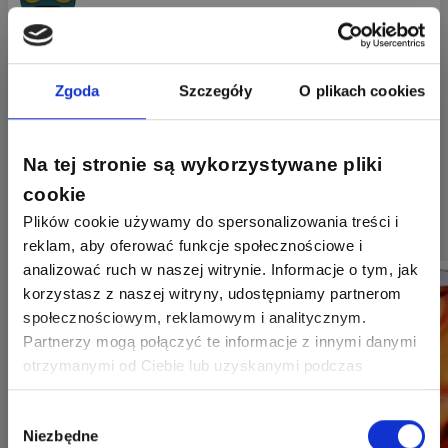
17.11.2020
Zgłoś naruszenie
Zgoda
Szczegóły
O plikach cookies
Stadardowo producenci podają że powinna
wytrzymac coś miedzy 700 a 2000 godzin :)
Na tej stronie są wykorzystywane pliki
Uzależnione to też jest od cykli włącz/wyłącz wahań
napięcia w sieci...
cookie
Aczkzolwiek chyba żadna nowa żarówka nie wytrzyma
Plików cookie używamy do spersonalizowania treści i
tyle co te stare ;)
reklam, aby oferować funkcje społecznościowe i
analizować ruch w naszej witrynie. Informacje o tym, jak
korzystasz z naszej witryny, udostępniamy partnerom
społecznościowym, reklamowym i analitycznym.
Partnerzy mogą połączyć te informacje z innymi danymi
otrzymanymi od Ciebie lub uzyskanymi podczas
korzystania z ich usług. Dzięki Twojej zgodzie możemy
lepiej dopasować ofertę do Twoich zainteresowań i
Wybór
Niezbędne
preferencji.
zgody