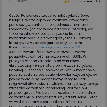
17.11.2020
Zgłoś naruszenie
Cześć! Po pierwsze wszystko zależy jaką żarówkę
kupujesz. Warto kupować markowe rozwiązania,
ponieważ gwarantują one zgodność z normami
i badaniami (co ma wpływ na całość instalacji, ale
także na zdrowie - posiadają ważne badania
kompatybilności elektromagnetycznej). Ciekawą
lekturą w tym zakresie jest też artykuł Piotra
Bibika:
Jaką kupić żarówkę i nie przepłacić?
A co do żywotności żarówek: żarówki klasyczne
posiadały żywotność na poziomie ok. 1000h. W
praktyce mocno zależało to od warunków
eksplowatacji: temperatury pomieszczenia, jakości
instalacji. Dlaczego? Ponieważ włukno w momencie
podania zasilania posiadało niewielką rezystancję, co
powodowało duży udar prądowy, który to udar
rozgrzewał błyskawicznie włukno, którego rezystancja
wzrastała do wartości nominalnej. Wartość piku
prądowego zależna była od szczęścia - a dokładniej
od momentu w którym trafiliśmy na sinusoidę. Teraz
wszystko jest łatwiejsze i zasilanie źródła LED
podawane jest poprzez wbudowany zasilacz. Zasilacz