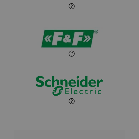
Sandra Wiśniewska
Ekspert ds. wnętrzarskich
Zadaj pytanie
detali
Paweł Sekuła
Zadaj pytanie
Ekspert Instalator
Jaroslaw Wiater
Zadaj pytanie
Ekspert
Marcin Pełech
Zadaj pytanie
Ekspert