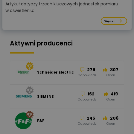
Artykuł dotyczy trzech kluczowych jednostek pomiaru
w oświetleniu:
Więcej
Aktywni producenci
279
307
Schneider Electric
Odpowiedzi
Ocen
162
419
SIEMENS
Odpowiedzi
Ocen
245
206
F&F
Odpowiedzi
Ocen