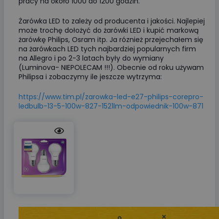
pracy na około 1000 do 1200 godzin.
Żarówka LED to zależy od producenta i jakości. Najlepiej
może trochę dołożyć do żarówki LED i kupić markową
żarówkę Philips, Osram itp. Ja róznież przejechałem się
na żarówkach LED tych najbardziej popularnych firm
na Allegro i po 2-3 latach były do wymiany
(Luminova- NIEPOLECAM !!!). Obecnie od roku używam
Philipsa i zobaczymy ile jeszcze wytrzyma:
https://www.tim.pl/zarowka-led-e27-philips-corepro-
ledbulb-13-5-100w-827-1521lm-odpowiednik-100w-871