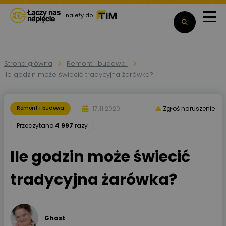
należy do
Strona główna
Remont i budowa
Ile godzin może świecić tradycyjna żarówka?
17.11.2020
Remont i budowa
Zgłoś naruszenie
Przeczytano
4 997
razy
Ile godzin może świecić
tradycyjna żarówka?
Ghost