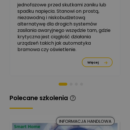
jednofazowe przed skutkami zaniku lub
Michał Szulborski
spadku napięcia. Stanowi on prostą,
Ekspert ETI - Dr inż. w
dziedzinie Aparatów
niezawodną i niskobudżetową
Zadaj pytanie
Elektrycznych / Senior
alternatywę dla drogich systemów
R&D Scientist / Product
Manager
zasilania awaryjnego wszędzie tam, gdzie
krytyczna jest ciągłość działania
Tomasz Dźwigała
urządzeń takich jak automatyka
Ekspert Menadżer
Zadaj pytanie
bramowa czy oświetlenie.
Produktu, TIM SA
Więcej
Damian Czernik
Zadaj pytanie
Ekspert ds. instalacji OZE
Piotr Muskała
Ekspert Specjalista ds
Zadaj pytanie
Polecane szkolenia
prezentacji
Kancelaria Prawna
CKC Solution
Zadaj pytanie
INFORMACJA HANDLOWA
Ekspert Prawnik