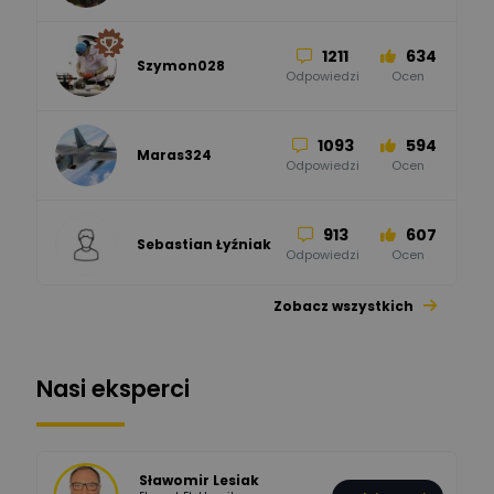
Odpowiedzi
Ocen
1211
634
Szymon028
52
45
Odpowiedzi
Ocen
WAGO
Odpowiedzi
Ocen
1093
594
Maras324
Odpowiedzi
Ocen
913
607
Sebastian Łyźniak
Odpowiedzi
Ocen
Zobacz wszystkich
1112
371
Pysiak
Odpowiedzi
Ocen
Nasi eksperci
507
971
Bartłomiej
Jaworski
Odpowiedzi
Ocen
Sławomir Lesiak