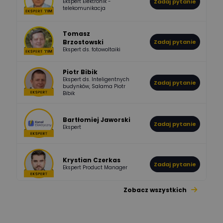
Ekspert Elektronik -
Zadaj pytanie
955
374
Pawel02
telekomunikacja
Odpowiedzi
Ocen
Tomasz
Brzostowski
Zadaj pytanie
532
714
boss
Ekspert ds. fotowoltaiki
Odpowiedzi
Ocen
Piotr Bibik
Ekspert ds. Inteligentnych
Zadaj pytanie
796
244
budynków, Salama Piotr
DawidZak
Bibik
Odpowiedzi
Ocen
Bartłomiej Jaworski
Zadaj pytanie
Ekspert
Krystian Czerkas
Zadaj pytanie
Ekspert Product Manager
Zobacz wszystkich
Jacek Niżyński
Ekspert Elektromechanik,
Zadaj pytanie
mechanik