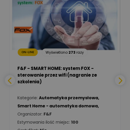
Marcin Nowicki
Ekspert mgr. inż. elektryk,
Zadaj pytanie
TIM SA
Renata
Januszewska
Zadaj pytanie
Ekspert Inżynieria
bezpieczeństwa
Wyświetlono
273
razy
ON-LINE
Adam Włastowski
Zadaj pytanie
Ekspert
F&F - SMART HOME: system FOX -
sterowanie przez wifi (nagranie ze
Daniel Michalik
szkolenia)
Zadaj pytanie
Ekspert Elektryk
Kategorie:
Automatyka przemysłowa
,
Tomasz Kowalski
Smart Home - automatyka domowa
,
Zadaj pytanie
Ekspert Elektryk
Organizator:
F&F
Estymowania ilość miejsc:
100
Damian
Chróściński
Zadaj pytanie