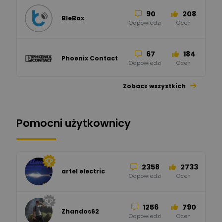
90
208
BleBox
Odpowiedzi
Ocen
67
184
Phoenix Contact
Odpowiedzi
Ocen
Zobacz wszystkich
26
113
automatyka pollin
Odpowiedzi
Ocen
Pomocni użytkownicy
34
86
Hager
Odpowiedzi
Ocen
2358
2733
artel electric
47
67
ELKO-BIS Systemy
Odpowiedzi
Ocen
Odgromowe
Odpowiedzi
Ocen
1256
790
Zhandos62
50
59
Odpowiedzi
Ocen
Zamel