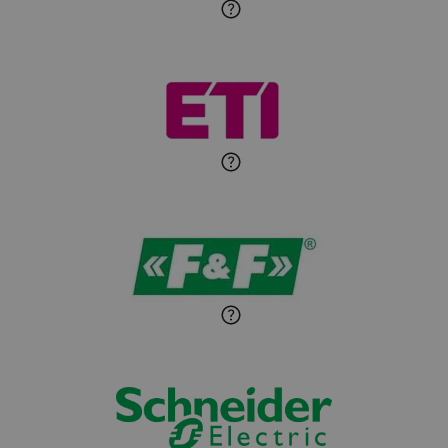
Roman Godlewski
Zadaj pytanie
Ekspert Elektryk
Michał Patryka
Zadaj pytanie
Ekspert Elektryk
Sandra Wiśniewska
Ekspert ds. wnętrzarskich
Zadaj pytanie
detali
Paweł Sekuła
Zadaj pytanie
Ekspert Instalator
Jaroslaw Wiater
Zadaj pytanie
Ekspert
Marcin Pełech
Zadaj pytanie