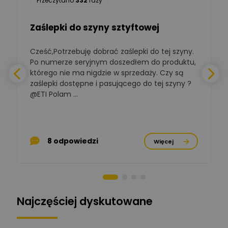
Przeczytano
332
razy
Ekspert ds. automatyki
Zadaj pytanie
budynkowej
Zaślepki do szyny sztyftowej
Polska Izba
Gospodarcza
Cześć,Potrzebuję dobrać zaślepki do tej szyny.
W
Zadaj pytanie
Elektrotechniki
Po numerze seryjnym doszedłem do produktu,
Ekspert ds. normalizacji
którego nie ma nigdzie w sprzedaży. Czy są
zaślepki dostępne i pasującego do tej szyny ?
a
BOWWE
Ekspert ds. rozwoju
@ETI Polam ...
Zadaj pytanie
biznesu w sektorze online
a
i technologii
komputerowych
p
Mariusz Borowy
8 odpowiedzi
Więcej
Ekspert ds. remontu starej
Zadaj pytanie
chaty
Stanisław Rak
Zadaj pytanie
Ekspert P&PM
Najczęściej dyskutowane
Artur Dudek
Zadaj pytanie