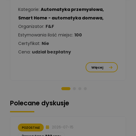
Kategorie:
Automatyka przemysłowa
,
Tomasz Kowalski
Smart Home - automatyka domowa
,
Zadaj pytanie
Ekspert Elektryk
Organizator:
F&F
Estymowania ilość miejsc:
100
Damian
Chróściński
Zadaj pytanie
Certyfikat:
Nie
Ekspert
Cena:
udział bezpłatny
Michał Cichosz
Ekspert Menadżer
Zadaj pytanie
Więcej
Produktu, TIM S.A
Norbert Kiszka
Zadaj pytanie
Ekspert ds. zabezpieczeń
Polecane dyskusje
Moderator
Zbigniew
Zadaj pytanie
Ekspert Początkujący
2026-07-15
POZOSTAŁE
Łukasz Nowak