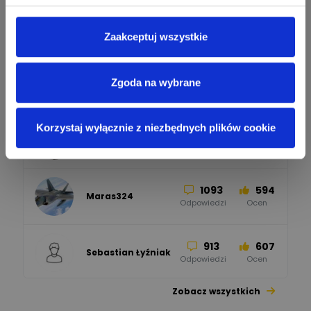
2358
2733
artel electric
47
67
ELKO-BIS Systemy
Odpowiedzi
Ocen
Zaakceptuj wszystkie
Odgromowe
Odpowiedzi
Ocen
1256
790
Zgoda na wybrane
Zhandos62
50
59
Odpowiedzi
Ocen
Zamel
Odpowiedzi
Ocen
Korzystaj wyłącznie z niezbędnych plików cookie
1211
634
Szymon028
52
45
Odpowiedzi
Ocen
WAGO
Odpowiedzi
Ocen
1093
594
Maras324
Odpowiedzi
Ocen
913
607
Sebastian Łyźniak
Odpowiedzi
Ocen
Zobacz wszystkich
1112
371
Pysiak