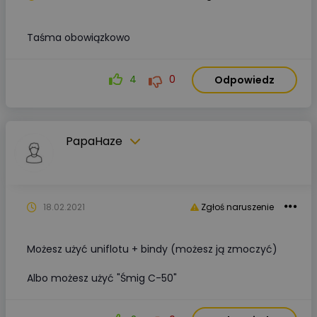
Taśma obowiązkowo
4
0
Odpowiedz
PapaHaze
18.02.2021
Zgłoś naruszenie
Możesz użyć uniflotu + bindy (możesz ją zmoczyć)
Albo możesz użyć "Śmig C-50"