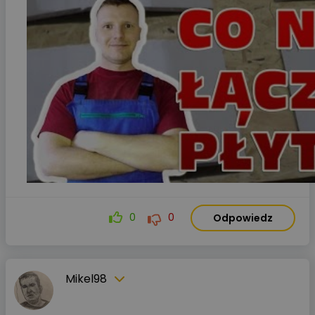
0
0
Odpowiedz
Mikel98