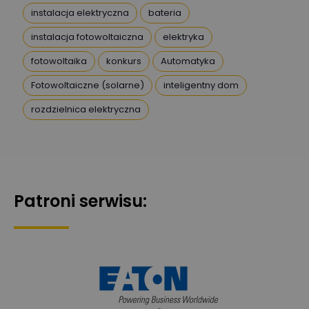
Ekspert
instalacja elektryczna
bateria
instalacja fotowoltaiczna
elektryka
DanielM
Zadaj pytanie
Ekspert
fotowoltaika
konkurs
Automatyka
Fotowoltaiczne (solarne)
inteligentny dom
Przemysław
rozdzielnica elektryczna
Szafrański
Zadaj pytanie
Ekspert
Karol
Zadaj pytanie
Ekspert Elektryk
Patroni serwisu:
Magdalena
Gierczuk
Zadaj pytanie
Ekspert ds. przytulnych
wnętrz
Maciej Jońca
Ekspert ds. automatyki
Zadaj pytanie
budynkowej