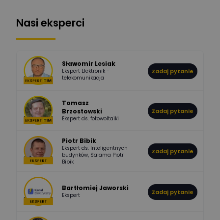
Odpowiedzi
Ocen
Nasi eksperci
507
971
Bartłomiej
Jaworski
Odpowiedzi
Ocen
Sławomir Lesiak
Ekspert Elektronik -
Zadaj pytanie
955
374
Pawel02
telekomunikacja
Odpowiedzi
Ocen
Tomasz
Brzostowski
Zadaj pytanie
532
714
boss
Ekspert ds. fotowoltaiki
Odpowiedzi
Ocen
Piotr Bibik
Ekspert ds. Inteligentnych
Zadaj pytanie
796
244
budynków, Salama Piotr
DawidZak
Bibik
Odpowiedzi
Ocen
Bartłomiej Jaworski
Zadaj pytanie
Ekspert