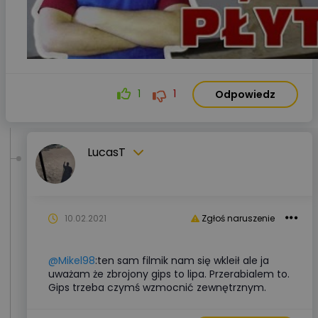
1
1
Odpowiedz
LucasT
10.02.2021
Zgłoś naruszenie
@Mikel98
:ten sam filmik nam się wkleił ale ja
uważam że zbrojony gips to lipa. Przerabialem to.
Gips trzeba czymś wzmocnić zewnętrznym.