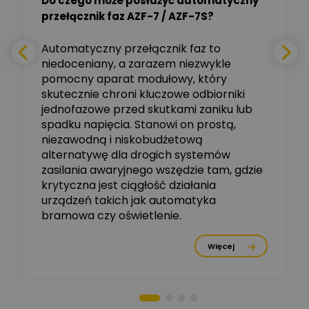
Do czego może posłużyć automatyczny
Tomasz Salak
przełącznik faz AZF-7 / AZF-7S?
-
Zadaj pytanie
Ekspert
e
Automatyczny przełącznik faz to
niedoceniany, a zarazem niezwykle
Ekspert ABB
Zadaj pytanie
pomocny aparat modułowy, który
Ekspert, ABB
skutecznie chroni kluczowe odbiorniki
jednofazowe przed skutkami zaniku lub
Michał Szulborski
spadku napięcia. Stanowi on prostą,
Ekspert ETI - Dr inż. w
dziedzinie Aparatów
niezawodną i niskobudżetową
Zadaj pytanie
Elektrycznych / Senior
alternatywę dla drogich systemów
R&D Scientist / Product
Manager
zasilania awaryjnego wszędzie tam, gdzie
krytyczna jest ciągłość działania
Tomasz Dźwigała
urządzeń takich jak automatyka
Ekspert Menadżer
Zadaj pytanie
bramowa czy oświetlenie.
Produktu, TIM SA
Więcej
Damian Czernik
Zadaj pytanie
Ekspert ds. instalacji OZE
Piotr Muskała