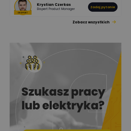
Krystian Czerkas
Zadaj pytanie
Ekspert Product Manager
Zobacz wszystkich
Jacek Niżyński
Ekspert Elektromechanik,
Zadaj pytanie
mechanik
Redakcja
Zadaj pytanie
Ekspert ds. prądu
Krzysztof
Stelęgowski
Zadaj pytanie
Ekspert
EL-ROJ
Ekspert
Zadaj pytanie
Automatyk/Elektryk/Mana
ger
Mariusz Pajkowski
Zadaj pytanie
Ekspert