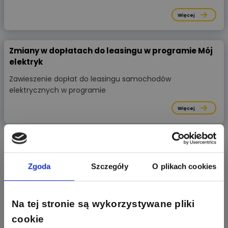
Więcej
Zmiany w dopłatach do leasingu w programie Mój
elektryk
Zawieszenie dopłat do leasingu samochodów
elektrycznych w programie
Więcej
Aktywni producenci
Zgoda
Szczegóły
O plikach cookies
279
307
Schneider Electric
Odpowiedzi
Ocen
Na tej stronie są wykorzystywane pliki
cookie