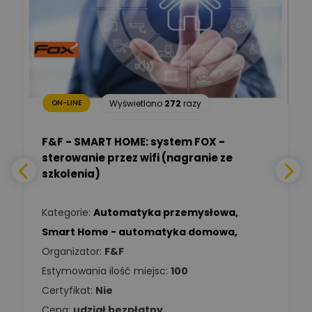
Ekspert mgr. inż. elektryk,
Zadaj pytanie
TIM SA
Renata
Januszewska
Zadaj pytanie
Ekspert Inżynieria
bezpieczeństwa
Wyświetlono
272
razy
ON-LINE
Adam Włastowski
Zadaj pytanie
Ekspert
F&F - SMART HOME: system FOX -
sterowanie przez wifi (nagranie ze
Daniel Michalik
szkolenia)
Zadaj pytanie
Ekspert Elektryk
Kategorie:
Automatyka przemysłowa
,
Tomasz Kowalski
Smart Home - automatyka domowa
,
Zadaj pytanie
Ekspert Elektryk
Organizator:
F&F
Estymowania ilość miejsc:
100
Damian
Chróściński
Zadaj pytanie
Certyfikat:
Nie
Ekspert
Cena:
udział bezpłatny