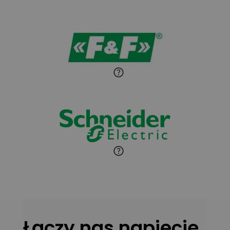
Sandra Wiśniewska
Ekspert ds. wnętrzarskich
Zadaj pytanie
detali
Paweł Sekuła
Zadaj pytanie
Ekspert Instalator
Jaroslaw Wiater
Zadaj pytanie
Ekspert
Marcin Pełech
Zadaj pytanie
Ekspert
Łączy nas napięcie