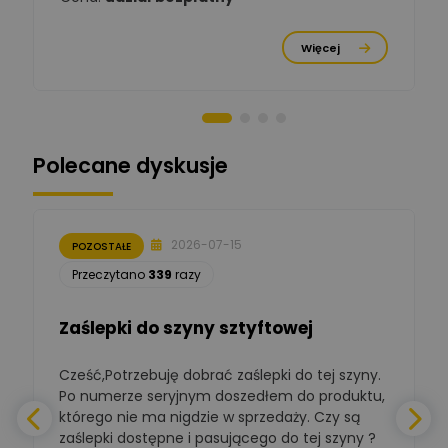
Michał Cichosz
Ekspert Menadżer
Zadaj pytanie
Więcej
Produktu, TIM S.A
Norbert Kiszka
Zadaj pytanie
Ekspert ds. zabezpieczeń
Polecane dyskusje
Moderator
Zbigniew
Zadaj pytanie
Ekspert Początkujący
2026-07-15
POZOSTAŁE
Łukasz Nowak
Przeczytano
339
razy
Ekspert ds. automatyki
Zadaj pytanie
budynkowej
Zaślepki do szyny sztyftowej
Polska Izba
Gospodarcza
Cześć,Potrzebuję dobrać zaślepki do tej szyny.
W
Zadaj pytanie
Elektrotechniki
Po numerze seryjnym doszedłem do produktu,
Ekspert ds. normalizacji
którego nie ma nigdzie w sprzedaży. Czy są
zaślepki dostępne i pasującego do tej szyny ?
a
BOWWE