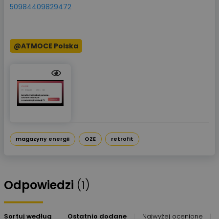
50984409829472
@ATMOCE Polska
magazyny energii
OZE
retrofit
Odpowiedzi
(1)
Sortuj według
Ostatnio dodane
Najwyżej ocenione