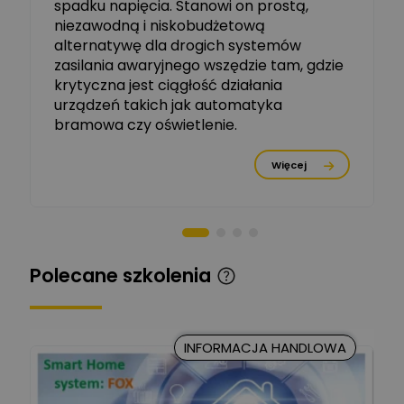
spadku napięcia. Stanowi on prostą,
Ekspert ETI - Dr inż. w
dziedzinie Aparatów
niezawodną i niskobudżetową
Zadaj pytanie
Elektrycznych / Senior
alternatywę dla drogich systemów
R&D Scientist / Product
Manager
zasilania awaryjnego wszędzie tam, gdzie
krytyczna jest ciągłość działania
Tomasz Dźwigała
urządzeń takich jak automatyka
Ekspert Menadżer
Zadaj pytanie
bramowa czy oświetlenie.
Produktu, TIM SA
Więcej
Damian Czernik
Zadaj pytanie
Ekspert ds. instalacji OZE
Piotr Muskała
Ekspert Specjalista ds
Zadaj pytanie
Polecane szkolenia
prezentacji
Kancelaria Prawna
CKC Solution
Zadaj pytanie
INFORMACJA HANDLOWA
Ekspert Prawnik
Marcin Nowicki