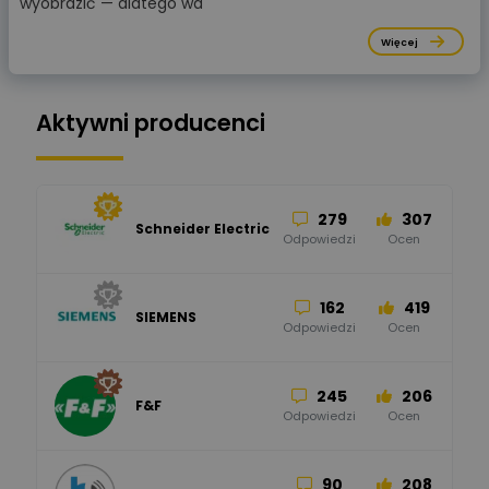
wyobrazić — dlatego wa
Więcej
Aktywni producenci
279
307
Schneider Electric
Odpowiedzi
Ocen
162
419
SIEMENS
Odpowiedzi
Ocen
245
206
F&F
Odpowiedzi
Ocen
90
208