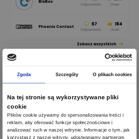
BleBox
Odpowiedzi
Ocen
67
184
Phoenix Contact
Odpowiedzi
Ocen
Zobacz wszystkich
26
113
automatyka pollin
Odpowiedzi
Ocen
Pomocni użytkownicy
34
86
Zgoda
Szczegóły
O plikach cookies
Hager
Odpowiedzi
Ocen
2358
2733
Na tej stronie są wykorzystywane pliki
artel electric
47
67
ELKO-BIS Systemy
Odpowiedzi
Ocen
Odgromowe
Odpowiedzi
Ocen
cookie
Plików cookie używamy do spersonalizowania treści i
1256
790
Zhandos62
reklam, aby oferować funkcje społecznościowe i
50
59
Odpowiedzi
Ocen
Zamel
analizować ruch w naszej witrynie. Informacje o tym, jak
Odpowiedzi
Ocen
korzystasz z naszej witryny, udostępniamy partnerom