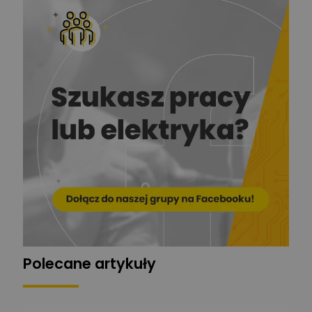
Redakcja
Zadaj pytanie
Ekspert ds. prądu
Krzysztof
Stelęgowski
Zadaj pytanie
Ekspert
EL-ROJ
Ekspert
Zadaj pytanie
Automatyk/Elektryk/Mana
ger
Mariusz Pajkowski
Zadaj pytanie
Ekspert
Grzegorz Chudzik
Zadaj pytanie
Ekspert
Polecane artykuły
Łukasz Bronicz
Ekspert ds. technologii
Zadaj pytanie
komputerowych