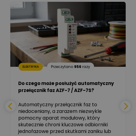
Łukasz Barton
Zadaj pytanie
Ekspert Elektryk
Dariusz Placek
Ekspert mgr inż. elektronik
Zadaj pytanie
i informatyk, Hager Polska
Sp. z o.o.
Aleksander NKT
Zadaj pytanie
Przeczytano
956
razy
ELEKTRYKA
Ekspert
Do czego może posłużyć automatyczny
Tomasz Salak
przełącznik faz AZF-7 / AZF-7S?
-
Zadaj pytanie
Ekspert
e
Automatyczny przełącznik faz to
niedoceniany, a zarazem niezwykle
Ekspert ABB
Zadaj pytanie
pomocny aparat modułowy, który
Ekspert, ABB
skutecznie chroni kluczowe odbiorniki
jednofazowe przed skutkami zaniku lub
Michał Szulborski