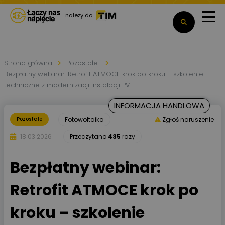
należy do
Strona główna
Pozostałe
Bezpłatny webinar: Retrofit ATMOCE krok po kroku – szkolenie
techniczne z modernizacji instalacji PV
INFORMACJA HANDLOWA
Pozostałe
Fotowoltaika
Zgłoś naruszenie
18.03.2026
Przeczytano
435
razy
Bezpłatny webinar:
Retrofit ATMOCE krok po
kroku – szkolenie