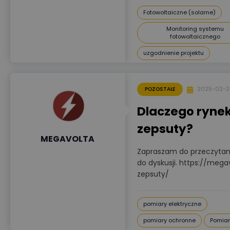
Fotowoltaiczne (solarne)
Monitoring systemu
fotowoltaicznego
uzgodnienie projektu
2025-02-2
POZOSTAŁE
Dlaczego rynek
zepsuty?
MEGAVOLTA
Zapraszam do przeczytania
do dyskusji. https://meg
zepsuty/
pomiary elektryczne
pomiary ochronne
Pomiar