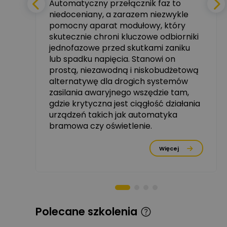
Automatyczny przełącznik faz to
niedoceniany, a zarazem niezwykle
tały
pomocny aparat modułowy, który
Ekspert ABB
skutecznie chroni kluczowe odbiorniki
Zadaj pytanie
zowe
Ekspert, ABB
jednofazowe przed skutkami zaniku
lub spadku napięcia. Stanowi on
Michał Szulborski
prostą, niezawodną i niskobudżetową
Ekspert ETI - Dr inż. w
alternatywę dla drogich systemów
dziedzinie Aparatów
Zadaj pytanie
Elektrycznych / Senior
zasilania awaryjnego wszędzie tam,
R&D Scientist / Product
gdzie krytyczna jest ciągłość działania
Manager
urządzeń takich jak automatyka
rzez
bramowa czy oświetlenie.
Tomasz Dźwigała
Ekspert Menadżer
Zadaj pytanie
Produktu, TIM SA
Więcej
Damian Czernik
Zadaj pytanie
Ekspert ds. instalacji OZE
Piotr Muskała
Polecane szkolenia
Ekspert Specjalista ds
Zadaj pytanie
prezentacji