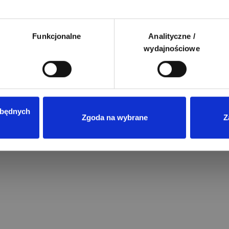
Funkcjonalne
Analityczne /
wydajnościowe
zbędnych
Zgoda na wybrane
Z
Przeczytano
8
ENERGIA ODNAWIALNA
Magazyny energii do fotowoltaik
jaki model wybrać?
Wprowadzenie rozliczeń w syste
net-billingu oraz taryf dynamicz
w Polsce sprawiło, że domowe