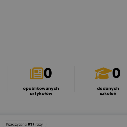
0
0
opublikowanych
dodanych
artykułów
szkoleń
Przeczytano
837
razy