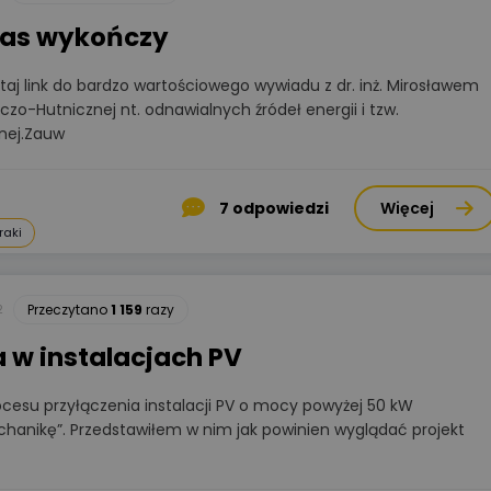
nas wykończy
aj link do bardzo wartościowego wywiadu z dr. inż. Mirosławem
zo-Hutnicznej nt. odnawialnych źródeł energii i tzw.
nej.Zauw
7
odpowiedzi
Więcej
raki
2
Przeczytano
1 159
razy
 w instalacjach PV
cesu przyłączenia instalacji PV o mocy powyżej 50 kW
anikę”. Przedstawiłem w nim jak powinien wyglądać projekt