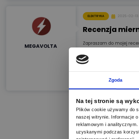
2025-02-13
ELEKTRYKA
Recenzja miern
Zapraszam do mojej recen
MEGAVOLTA
odnośnie "pomiarów". W ar
pomiarów IPZ w porównan
pomiary elektryczne
Zgoda
pomiary ochronne
Pomiar
Na tej stronie są wyk
Plików cookie używamy do sp
naszej witrynie. Informacje
reklamowym i analitycznym. 
uzyskanymi podczas korzysta