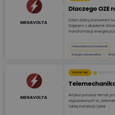
Dlaczego OZE 
Dzień dobry,Zostawiam tut
MEGAVOLTA
Gajerem z Akademii Górnic
transformacji energetycz
Fotowoltaiczne (solarne)
Energia odnawialna
Wiat
2025-09-1
POZOSTAŁE
Telemechanika
Artykuł porusza temat pro
MEGAVOLTA
wyposażonych w „telemech
takiej instalacji i jakie