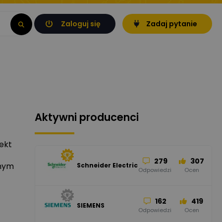
Zaloguj się
Zadaj pytanie
Aktywni producenci
ekt
279
307
onym
Schneider Electric
Odpowiedzi
Ocen
162
419
SIEMENS
Odpowiedzi
Ocen