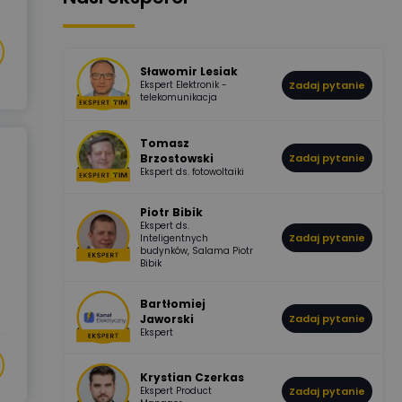
507
971
Bartłomiej
Jaworski
Odpowiedzi
Ocen
Sławomir Lesiak
Ekspert Elektronik -
Zadaj pytanie
955
374
Pawel02
telekomunikacja
Odpowiedzi
Ocen
Tomasz
Brzostowski
Zadaj pytanie
532
714
boss
Ekspert ds. fotowoltaiki
Odpowiedzi
Ocen
Piotr Bibik
Ekspert ds.
796
244
Zadaj pytanie
Inteligentnych
DawidZak
budynków, Salama Piotr
Odpowiedzi
Ocen
Bibik
Bartłomiej
Jaworski
Zadaj pytanie
Ekspert
Krystian Czerkas
Ekspert Product
Zadaj pytanie