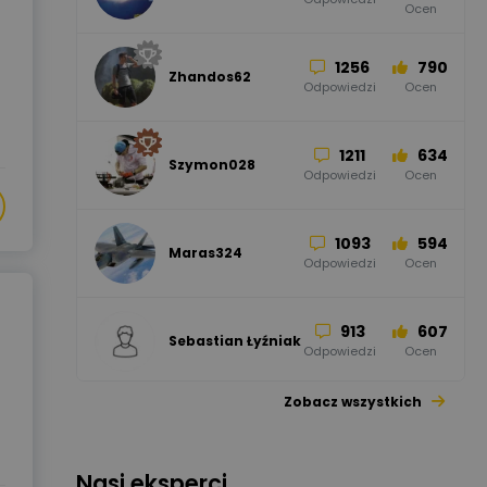
Ocen
Odgromowe
Odpowiedzi
Ocen
1256
790
Zhandos62
50
59
Odpowiedzi
Ocen
Zamel
Odpowiedzi
Ocen
1211
634
Szymon028
52
45
Odpowiedzi
Ocen
WAGO
Odpowiedzi
Ocen
1093
594
Maras324
Odpowiedzi
Ocen
913
607
Sebastian Łyźniak
Odpowiedzi
Ocen
Zobacz wszystkich
1112
371
Pysiak
Odpowiedzi
Ocen
Nasi eksperci