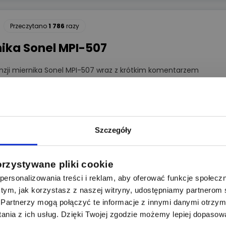
Przeczytano
1 786
razy
ika Sonel MPI-507
zji miernika Sonel MPI-507 wraz z krótkim komentarzem
tykule znajduje się link do filmu obrazującego szybkość
iu do
3
odpowiedzi
Więcej
Szczegóły
y
orzystywane pliki cookie
ersonalizowania treści i reklam, aby oferować funkcje społecz
 o tym, jak korzystasz z naszej witryny, udostępniamy partnero
Partnerzy mogą połączyć te informacje z innymi danymi otrzym
nia z ich usług. Dzięki Twojej zgodzie możemy lepiej dopasow