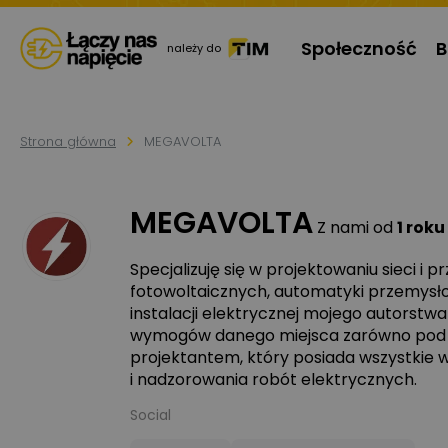
Społeczność
B
należy do
Strona główna
MEGAVOLTA
MEGAVOLTA
Z nami od
1 roku
Specjalizuję się w projektowaniu sieci i 
fotowoltaicznych, automatyki przemysłow
instalacji elektrycznej mojego autorst
wymogów danego miejsca zarówno pod 
projektantem, który posiada wszystkie
i nadzorowania robót elektrycznych.
Social