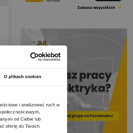
Manager
Zobacz wszystkich
Jacek Niżyński
Ekspert Elektromechanik,
Zadaj pytanie
mechanik
Redakcja
Zadaj pytanie
Ekspert ds. prądu
Krzysztof
Stelęgowski
Zadaj pytanie
Ekspert
O plikach cookies
EL-ROJ
Ekspert
Zadaj pytanie
Automatyk/Elektryk/Man
ager
nościowe i analizować ruch w
m społecznościowym,
Mariusz Pajkowski
Zadaj pytanie
anymi od Ciebie lub
Ekspert
ać ofertę do Twoich