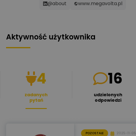
@about
www.megavolta.pl
Aktywność użytkownika
4
16
zadanych
udzielonych
pytań
odpowiedzi
2025-11-05
POZOSTAŁE