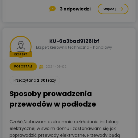
3
odpowiedzi
Więcej
KU-6a3bad91261bf
Ekspert Kierownik techniczno - handlowy
2024-01-02
POZOSTAŁE
Przeczytano
2 301
razy
Sposoby prowadzenia
przewodów w podłodze
Cześć,Niebawam czeka mnie rozkładanie instalacji
elektrycznej w swoim domu i zastanawiam się jak
poprawadzić przewody elektryczne. Przewody będą