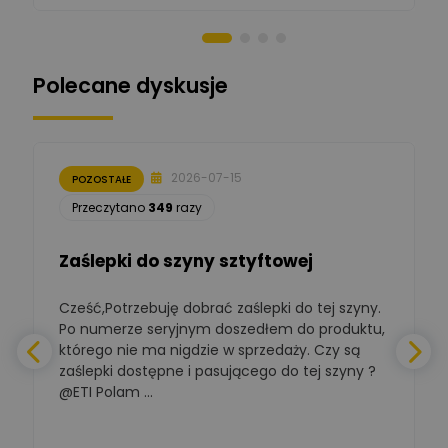
Norbert Kiszka
Zadaj pytanie
Ekspert ds. zabezpieczeń
Polecane dyskusje
Moderator
Zbigniew
Zadaj pytanie
Ekspert Początkujący
2026-07-15
POZOSTAŁE
Łukasz Nowak
Przeczytano
349
razy
Ekspert ds. automatyki
Zadaj pytanie
budynkowej
Zaślepki do szyny sztyftowej
Polska Izba
Gospodarcza
Zadaj pytanie
Elektrotechniki
Cześć,Potrzebuję dobrać zaślepki do tej szyny.
W
Ekspert ds. normalizacji
Po numerze seryjnym doszedłem do produktu,
którego nie ma nigdzie w sprzedaży. Czy są
BOWWE
zaślepki dostępne i pasującego do tej szyny ?
a
Ekspert ds. rozwoju
Zadaj pytanie
biznesu w sektorze online
@ETI Polam ...
i technologii
a
komputerowych