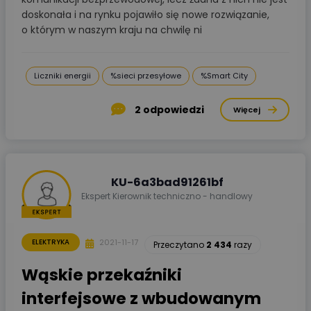
doskonała i na rynku pojawiło się nowe rozwiązanie,
o którym w naszym kraju na chwilę ni
Liczniki energii
%sieci przesyłowe
%Smart City
2
odpowiedzi
Więcej
KU-6a3bad91261bf
Ekspert Kierownik techniczno - handlowy
2021-11-17
ELEKTRYKA
Przeczytano
2 434
razy
Wąskie przekaźniki
interfejsowe z wbudowanym