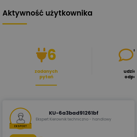
Aktywność użytkownika
6
zadanych
udzie
pytań
odpo
KU-6a3bad91261bf
Ekspert Kierownik techniczno - handlowy