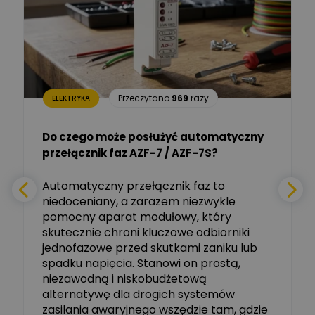
Dariusz Placek
Ekspert mgr inż. elektronik
Zadaj pytanie
i informatyk, Hager Polska
Sp. z o.o.
Aleksander NKT
Zadaj pytanie
Przeczytano
969
razy
ELEKTRYKA
Ekspert
Do czego może posłużyć automatyczny
Tomasz Salak
przełącznik faz AZF-7 / AZF-7S?
-
Zadaj pytanie
Ekspert
e
Automatyczny przełącznik faz to
niedoceniany, a zarazem niezwykle
Ekspert ABB
Zadaj pytanie
pomocny aparat modułowy, który
Ekspert, ABB
skutecznie chroni kluczowe odbiorniki
jednofazowe przed skutkami zaniku lub
Michał Szulborski
spadku napięcia. Stanowi on prostą,
Ekspert ETI - Dr inż. w
dziedzinie Aparatów
niezawodną i niskobudżetową
Zadaj pytanie
Elektrycznych / Senior
alternatywę dla drogich systemów
R&D Scientist / Product
Manager
zasilania awaryjnego wszędzie tam, gdzie