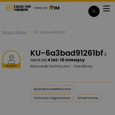
należy do
Strona główna
KU-6a3bad91261bf
KU-6a3bad91261bf
Z
nami od
4 lat
i
10 miesięcy
Kierownik techniczno - handlowy
Aparatura elektryczna
Ochrona odgromowa
Smart home