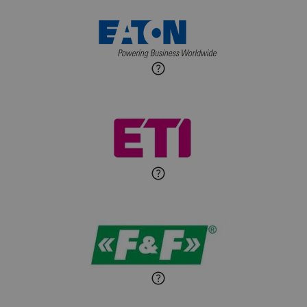
Paweł Sekuła
Zadaj pytanie
Ekspert Instalator
Jaroslaw Wiater
Zadaj pytanie
Ekspert
Marcin Pełech
Zadaj pytanie
Ekspert