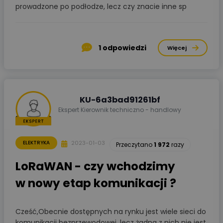
prowadzone po podłodze, lecz czy znacie inne sp
1
odpowiedzi
Więcej
KU-6a3bad91261bf
Ekspert Kierownik techniczno - handlowy
2023-01-03
ELEKTRYKA
Przeczytano
1 972
razy
LoRaWAN - czy wchodzimy
w nowy etap komunikacji ?
Cześć,Obecnie dostępnych na rynku jest wiele sieci do
komunikacji bezprzewodowej, lecz żadna z nich nie jest