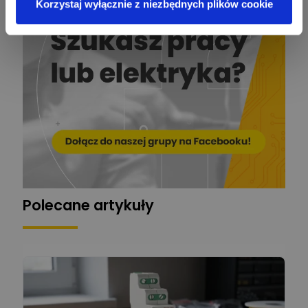
Korzystaj wyłącznie z niezbędnych plików cookie
Stelęgowski
Zadaj pytanie
Ekspert
EL-ROJ
Ekspert
Zadaj pytanie
Automatyk/Elektryk/Mana
ger
Mariusz Pajkowski
Zadaj pytanie
Ekspert
Grzegorz Chudzik
Zadaj pytanie
Ekspert
Polecane artykuły
Łukasz Bronicz
Ekspert ds. technologii
Zadaj pytanie
komputerowych
Łukasz Barton
Zadaj pytanie
Ekspert Elektryk