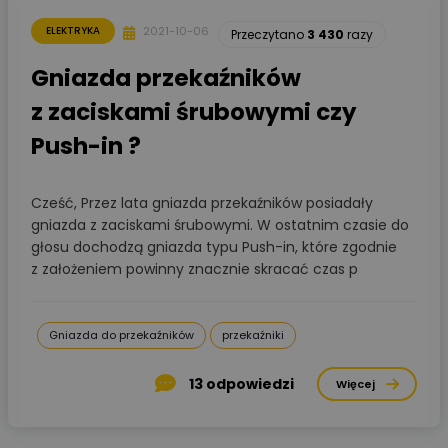
2021-10-06
ELEKTRYKA
Przeczytano
3 430
razy
Gniazda przekaźników
z zaciskami śrubowymi czy
Push-in ?
Cześć, Przez lata gniazda przekaźników posiadały
gniazda z zaciskami śrubowymi. W ostatnim czasie do
głosu dochodzą gniazda typu Push-in, które zgodnie
z założeniem powinny znacznie skracać czas p
Gniazda do przekaźników
przekaźniki
13
odpowiedzi
Więcej