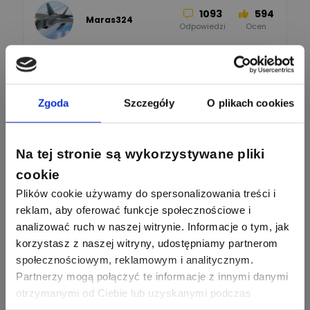
1093
594
Maras324
Odpowiedzi
Ocen
913
607
Sebastian Łyźniak
Odpowiedzi
Ocen
Zgoda
Szczegóły
O plikach cookies
Zobacz wszystkich
1112
371
Pysiak
Odpowiedzi
Ocen
Na tej stronie są wykorzystywane pliki
Nasi eksperci
cookie
507
971
Bartłomiej
Plików cookie używamy do spersonalizowania treści i
Jaworski
Odpowiedzi
Ocen
reklam, aby oferować funkcje społecznościowe i
Sławomir Lesiak
analizować ruch w naszej witrynie. Informacje o tym, jak
Ekspert Elektronik -
Zadaj pytanie
955
374
korzystasz z naszej witryny, udostępniamy partnerom
Pawel02
telekomunikacja
Odpowiedzi
Ocen
społecznościowym, reklamowym i analitycznym.
Partnerzy mogą połączyć te informacje z innymi danymi
Tomasz
Brzostowski
Zadaj pytanie
otrzymanymi od Ciebie lub uzyskanymi podczas
532
714
boss
Ekspert ds. fotowoltaiki
Odpowiedzi
Ocen
korzystania z ich usług. Dzięki Twojej zgodzie możemy