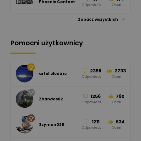
Phoenix Contact
Odpowiedzi
Ocen
Zobacz wszystkich
26
113
automatyka pollin
Odpowiedzi
Ocen
Pomocni użytkownicy
34
86
Hager
Odpowiedzi
Ocen
2358
2733
artel electric
47
67
ELKO-BIS Systemy
Odpowiedzi
Ocen
Odgromowe
Odpowiedzi
Ocen
1256
790
Zhandos62
50
59
Odpowiedzi
Ocen
Zamel
Odpowiedzi
Ocen
1211
634
Szymon028
52
45
Odpowiedzi
Ocen
WAGO
Odpowiedzi
Ocen