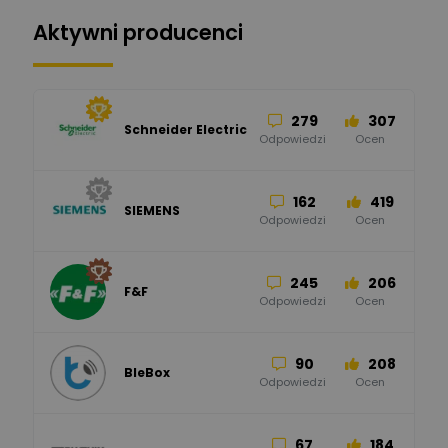
Aktywni producenci
279
307
Schneider Electric
Odpowiedzi
Ocen
162
419
SIEMENS
Odpowiedzi
Ocen
245
206
F&F
Odpowiedzi
Ocen
90
208
BleBox
Odpowiedzi
Ocen
67
184