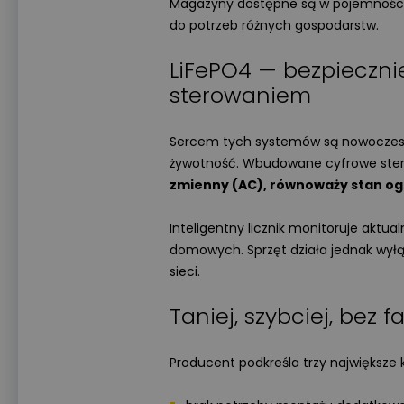
Magazyny dostępne są w pojemnośc
do potrzeb różnych gospodarstw.
LiFePO4 — bezpieczniej
sterowaniem
Sercem tych systemów są nowocze
żywotność. Wbudowane cyfrowe ste
zmienny (AC), równoważy stan ogn
Inteligentny licznik monitoruje aktua
domowych. Sprzęt działa jednak wyłą
sieci.
Taniej, szybciej, bez f
Producent podkreśla trzy największe k