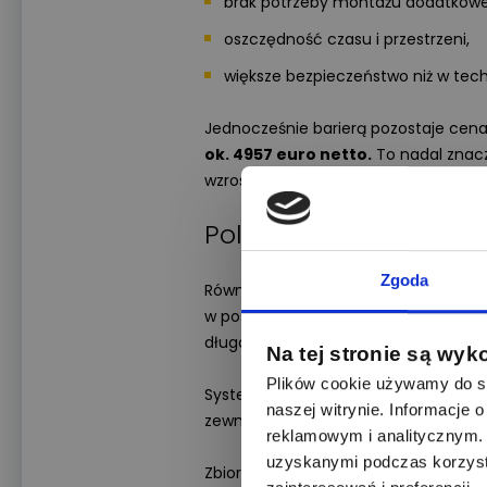
brak potrzeby montażu dodatkowe
oszczędność czasu i przestrzeni,
większe bezpieczeństwo niż w tec
Jednocześnie barierą pozostaje cena
ok. 4957 euro netto.
To nadal znacz
wzrostem produkcji.
Polski przełom. Sun
Zgoda
Równolegle rozwijana jest jeszcze b
w postaci wodoru. Liderem w Europie 
długoterminowego gromadzenia energi
Na tej stronie są wyk
Plików cookie używamy do sp
System składa się z paneli PV, elekt
naszej witrynie. Informacje
zewnętrznych i układu przetwarzając
reklamowym i analitycznym. 
uzyskanymi podczas korzysta
Zbiornik o pojemności 3 m³ może po