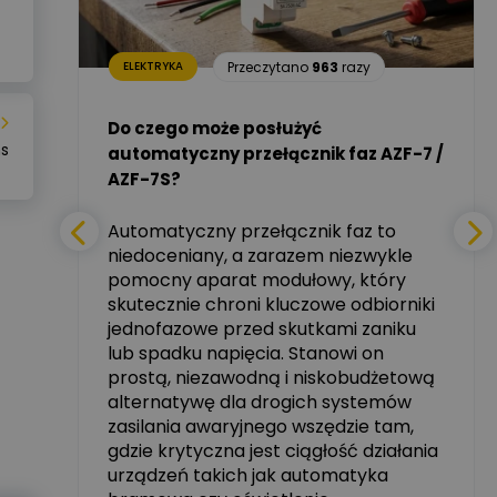
Dariusz Placek
20
razy
Ekspert mgr inż.
Zadaj pytanie
elektronik i informatyk,
Hager Polska Sp. z o.o.
Przeczytano
963
razy
ELEKTRYKA
i –
Aleksander NKT
Zadaj pytanie
Do czego może posłużyć
Ekspert
ns
automatyczny przełącznik faz AZF-7 /
mie
AZF-7S?
nych
Tomasz Salak
Zadaj pytanie
Ekspert
Automatyczny przełącznik faz to
niedoceniany, a zarazem niezwykle
tały
pomocny aparat modułowy, który
Ekspert ABB
skutecznie chroni kluczowe odbiorniki
Zadaj pytanie
zowe
Ekspert, ABB
jednofazowe przed skutkami zaniku
lub spadku napięcia. Stanowi on
Michał Szulborski
prostą, niezawodną i niskobudżetową
Ekspert ETI - Dr inż. w
alternatywę dla drogich systemów
dziedzinie Aparatów
Zadaj pytanie
Elektrycznych / Senior
zasilania awaryjnego wszędzie tam,
R&D Scientist / Product
gdzie krytyczna jest ciągłość działania
Manager
urządzeń takich jak automatyka
rzez