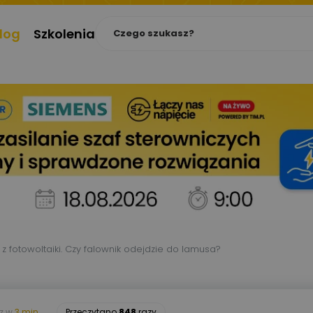
log
Szkolenia
 fotowoltaiki. Czy falownik odejdzie do lamusa?
sz w
3 min.
Przeczytano
848
razy