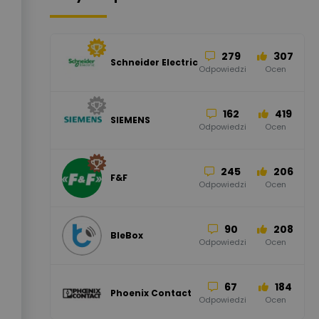
279
307
Schneider Electric
Odpowiedzi
Ocen
162
419
SIEMENS
Odpowiedzi
Ocen
245
206
F&F
Odpowiedzi
Ocen
90
208
BleBox
Odpowiedzi
Ocen
67
184
Phoenix Contact
Odpowiedzi
Ocen