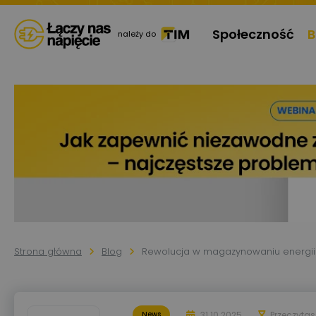
Społeczność
B
należy do
Strona główna
Blog
Rewolucja w magazynowaniu energii z
31.10.2025
Przeczyta
News