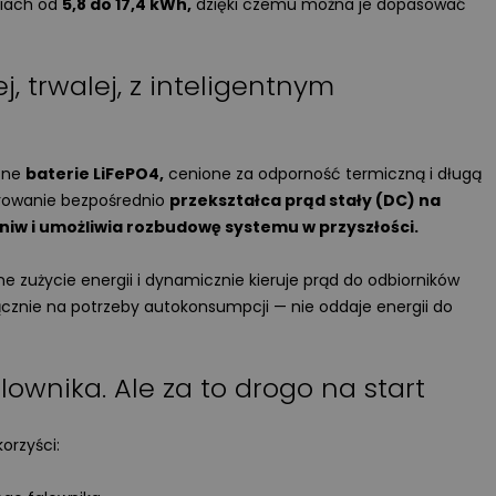
iach od
5,8 do 17,4 kWh,
dzięki czemu można je dopasować
, trwalej, z inteligentnym
sne
baterie LiFePO4,
cenione za odporność termiczną i długą
rowanie bezpośrednio
przekształca prąd stały (DC) na
iw i umożliwia rozbudowę systemu w przyszłości.
lne zużycie energii i dynamicznie kieruje prąd do odbiorników
cznie na potrzeby autokonsumpcji — nie oddaje energii do
alownika. Ale za to drogo na start
orzyści: