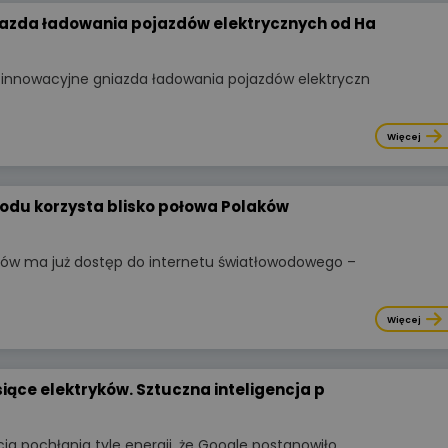
długie lata.
azda ładowania pojazdów elektrycznych od Ha
Więcej
 innowacyjne gniazda ładowania pojazdów elektryczn
Więcej
wodu korzysta blisko połowa Polaków
aków ma już dostęp do internetu światłowodowego –
Więcej
siące elektryków. Sztuczna inteligencja p
Wyświetlono
3 9
WIDEOPREZENTACJA
cja pochłania tyle energii, że Google postanowiło