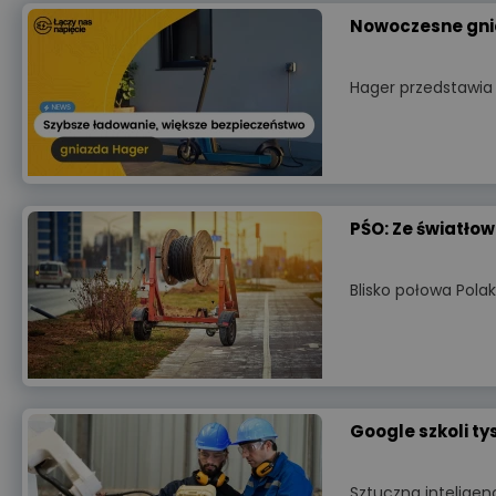
Nowoczesne gni
Hager przedstawia
PŚO: Ze światło
Blisko połowa Pol
Google szkoli ty
Sztuczna inteligen