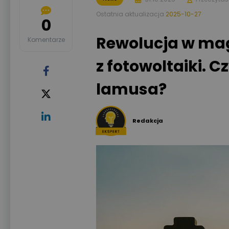
Ostatnia aktualizacja
2025-10-27
0
Rewolucja w ma
Komentarze
z fotowoltaiki. C
lamusa?
Redakcja