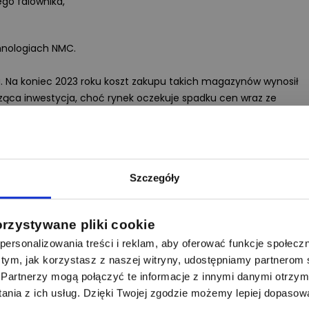
go falownika,
hnologiach NMC.
. Na koniec 2023 roku koszt zakupu takich magazynów wynosił
ąca inwestycja, choć rynek oczekuje spadku cen wraz ze
ex i wodorowe magazyny sezonowe
Szczegóły
ardziej przyszłościowa technologia — magazynowanie energii
jest polski Sunex, który opracował kompletny system do
i, nawet na kilka miesięcy.
orzystywane pliki cookie
ersonalizowania treści i reklam, aby oferować funkcje społecz
rolizera produkującego wodór, kompozytowych zbiorników
 o tym, jak korzystasz z naszej witryny, udostępniamy partnero
ego wodór z powrotem na energię i ciepło.
Partnerzy mogą połączyć te informacje z innymi danymi otrzym
nia z ich usług. Dzięki Twojej zgodzie możemy lepiej dopasow
mieścić
60 kg wodoru,
co odpowiada
ok. 2000 kWh energii