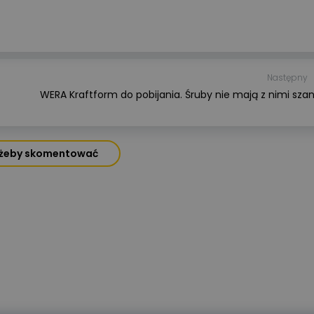
Przeczytano
8
ENERGIA ODNAWIALNA
Magazyny energii do fotowoltaik
jaki model wybrać?
Następny
WERA Kraftform do pobijania. Śruby nie mają z nimi sza
Wprowadzenie rozliczeń w syste
net-billingu oraz taryf dynamicz
w Polsce sprawiło, że domowe
magazyny energii przestały być
, żeby skomentować
technologiczną ciekawostką, a s
się koniecznością ekonomiczną.
W tym artykule analizujemy kluc
parametry akumulatorów,
porównujemy systemy
niskonapięciowe
z wysokonapięciowymi oraz
wskazujemy najczęstsze błędy
montażowe, które decydują
o bezawaryjnej pracy instalacji p