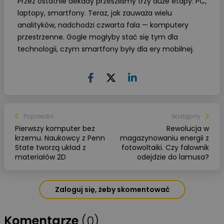
Przez ostatnie dekady przeszliśmy trzy duże etapy: PC,
laptopy, smartfony. Teraz, jak zauważa wielu
analityków, nadchodzi czwarta fala — komputery
przestrzenne. Gogle mogłyby stać się tym dla
technologii, czym smartfony były dla ery mobilnej.
Poprzedni
Następny
Pierwszy komputer bez
Rewolucja w
krzemu. Naukowcy z Penn
magazynowaniu energii z
State tworzą układ z
fotowoltaiki. Czy falownik
materiałów 2D
odejdzie do lamusa?
Zaloguj się, żeby skomentować
Komentarze
(0)