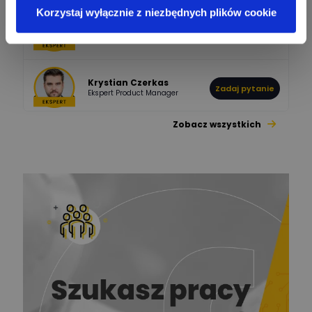
Korzystaj wyłącznie z niezbędnych plików cookie
Bartłomiej Jaworski
Zadaj pytanie
Ekspert
Krystian Czerkas
Zadaj pytanie
Ekspert Product Manager
Zobacz wszystkich
Jacek Niżyński
Ekspert Elektromechanik,
Zadaj pytanie
mechanik
Redakcja
Zadaj pytanie
Ekspert ds. prądu
Krzysztof
Stelęgowski
Zadaj pytanie
Ekspert
EL-ROJ
Ekspert