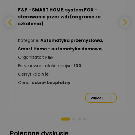
Ekspert
F&F - SMART HOME: system FOX -
sterowanie przez wifi (nagranie ze
Daniel Michalik
szkolenia)
Zadaj pytanie
Ekspert Elektryk
Kategorie:
Automatyka przemysłowa
,
Tomasz Kowalski
Smart Home - automatyka domowa
,
Zadaj pytanie
Ekspert Elektryk
Organizator:
F&F
Estymowania ilość miejsc:
100
Damian
Chróściński
Zadaj pytanie
Certyfikat:
Nie
Ekspert
Cena:
udział bezpłatny
Michał Cichosz
Ekspert Menadżer
Zadaj pytanie
Więcej
Produktu, TIM S.A
Norbert Kiszka
Zadaj pytanie
Ekspert ds. zabezpieczeń
Polecane dyskusje