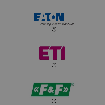
wnętrz
Maciej Jońca
Ekspert ds. automatyki
Zadaj pytanie
budynkowej
Roman Godlewski
Zadaj pytanie
Ekspert Elektryk
Michał Patryka
Zadaj pytanie
Ekspert Elektryk
Sandra Wiśniewska
Ekspert ds. wnętrzarskich
Zadaj pytanie
detali
Paweł Sekuła
Zadaj pytanie
Ekspert Instalator