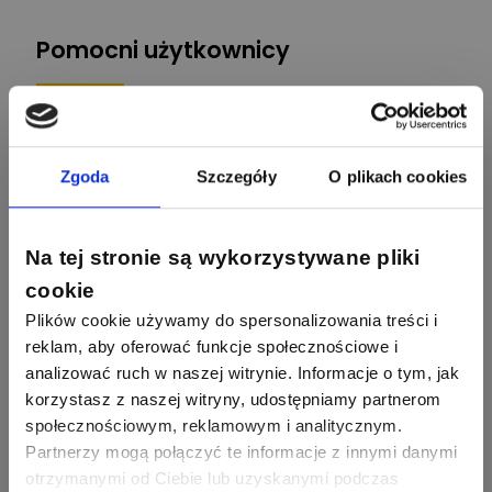
Odpowiedzi
Ocen
Pomocni użytkownicy
34
86
Hager
Odpowiedzi
Ocen
2358
2733
artel electric
47
67
ELKO-BIS Systemy
Odpowiedzi
Ocen
Zgoda
Szczegóły
O plikach cookies
Odgromowe
Odpowiedzi
Ocen
1256
790
Zhandos62
50
59
Na tej stronie są wykorzystywane pliki
Odpowiedzi
Ocen
Zamel
Odpowiedzi
Ocen
cookie
Plików cookie używamy do spersonalizowania treści i
1211
634
Szymon028
52
45
Odpowiedzi
Ocen
reklam, aby oferować funkcje społecznościowe i
WAGO
Odpowiedzi
Ocen
analizować ruch w naszej witrynie. Informacje o tym, jak
korzystasz z naszej witryny, udostępniamy partnerom
1093
594
Maras324
społecznościowym, reklamowym i analitycznym.
Odpowiedzi
Ocen
Partnerzy mogą połączyć te informacje z innymi danymi
otrzymanymi od Ciebie lub uzyskanymi podczas