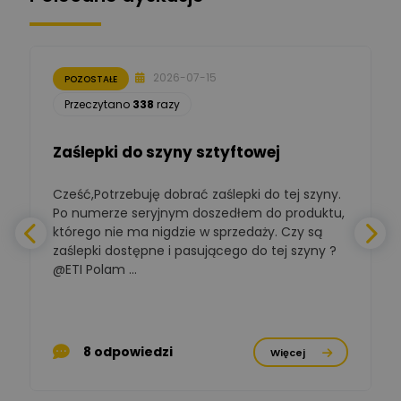
Moderator
Zbigniew
Zadaj pytanie
Ekspert Początkujący
2026-07-15
POZOSTAŁE
Łukasz Nowak
Przeczytano
338
razy
Ekspert ds. automatyki
Zadaj pytanie
budynkowej
Zaślepki do szyny sztyftowej
Polska Izba
Gospodarcza
Zadaj pytanie
Elektrotechniki
Cześć,Potrzebuję dobrać zaślepki do tej szyny.
W
Ekspert ds. normalizacji
Po numerze seryjnym doszedłem do produktu,
którego nie ma nigdzie w sprzedaży. Czy są
BOWWE
zaślepki dostępne i pasującego do tej szyny ?
a
Ekspert ds. rozwoju
Zadaj pytanie
biznesu w sektorze online
@ETI Polam ...
i technologii
a
komputerowych
Mariusz Borowy
p
Ekspert ds. remontu starej
Zadaj pytanie
8 odpowiedzi
Więcej
chaty