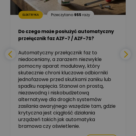
Aleksander NKT
Zadaj pytanie
Przeczytano
955
razy
ELEKTRYKA
Ekspert
Do czego może posłużyć automatyczny
Tomasz Salak
przełącznik faz AZF-7 / AZF-7S?
-
Zadaj pytanie
Ekspert
e
Automatyczny przełącznik faz to
niedoceniany, a zarazem niezwykle
Ekspert ABB
Zadaj pytanie
pomocny aparat modułowy, który
Ekspert, ABB
skutecznie chroni kluczowe odbiorniki
jednofazowe przed skutkami zaniku lub
Michał Szulborski
spadku napięcia. Stanowi on prostą,
Ekspert ETI - Dr inż. w
dziedzinie Aparatów
niezawodną i niskobudżetową
Zadaj pytanie
Elektrycznych / Senior
alternatywę dla drogich systemów
R&D Scientist / Product
Manager
zasilania awaryjnego wszędzie tam, gdzie
krytyczna jest ciągłość działania
Tomasz Dźwigała
urządzeń takich jak automatyka
Ekspert Menadżer
Zadaj pytanie
bramowa czy oświetlenie.
Produktu, TIM SA