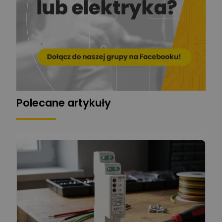
Zadaj pytanie
Automatyk/Elektryk/Mana
ger
Mariusz Pajkowski
Zadaj pytanie
Ekspert
Grzegorz Chudzik
Zadaj pytanie
Ekspert
Polecane artykuły
Łukasz Bronicz
Ekspert ds. technologii
Zadaj pytanie
komputerowych
Łukasz Barton
Zadaj pytanie
Ekspert Elektryk
Dariusz Placek
Ekspert mgr inż. elektronik
Zadaj pytanie
i informatyk, Hager Polska
Sp. z o.o.