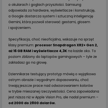
o okularach i goglach przyszłości. Samsung
odpowiada za hardware, wyświetlacze i konstrukcję,
a Google dostarcza system i sztuczną inteligencję
Gemini, która pozwoli sterować gestami, głosem
i spojrzeniem.
Specyfikacja, choć nieoficjalna, wskazuje na sprzęt
klasy premium:
procesor Snapdragon XR2+ Gen 2,
aż 16 GB RAM i wyświetlacze 4,3K
na każde oko. To
poziom zbliżony do laptopów gamingowych – tyle że
zakładasz go na głowę.
Dziennikarze testujący prototyp mówią o wyjątkowo
ostrym obrazie i wygodnym dopasowaniu, choć
trwają jeszcze prace nad odwzorowaniem kolorów
w trybie mieszanej rzeczywistości. Cena zapowiadana
jest niższa niż w Apple Vision Pro, ale nadal premium –
od 2000 do 2800 dolarów.