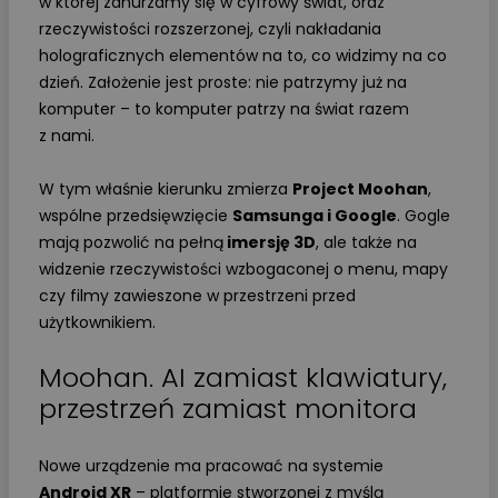
w której zanurzamy się w cyfrowy świat, oraz
rzeczywistości rozszerzonej, czyli nakładania
holograficznych elementów na to, co widzimy na co
dzień. Założenie jest proste: nie patrzymy już na
komputer – to komputer patrzy na świat razem
z nami.
W tym właśnie kierunku zmierza
Project Moohan
,
wspólne przedsięwzięcie
Samsunga i Google
. Gogle
mają pozwolić na pełną
imersję 3D
, ale także na
widzenie rzeczywistości wzbogaconej o menu, mapy
czy filmy zawieszone w przestrzeni przed
użytkownikiem.
Moohan. AI zamiast klawiatury,
przestrzeń zamiast monitora
Nowe urządzenie ma pracować na systemie
Android XR
– platformie stworzonej z myślą