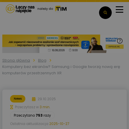
należy do
Strona główna
Blog
Komputery bez ekranów? Samsung i Google tworzą nową erę
komputerów przestrzennych XR
29.10.2025
News
Przeczytasz w
3 min.
Przeczytano
753
razy
Ostatnia aktualizacja
2025-10-27