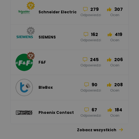
279
307
Schneider Electric
Odpowiedzi
Ocen
162
419
SIEMENS
Odpowiedzi
Ocen
245
206
F&F
Odpowiedzi
Ocen
90
208
BleBox
Odpowiedzi
Ocen
67
184
Phoenix Contact
Odpowiedzi
Ocen
Zobacz wszystkich
26
113
automatyka pollin