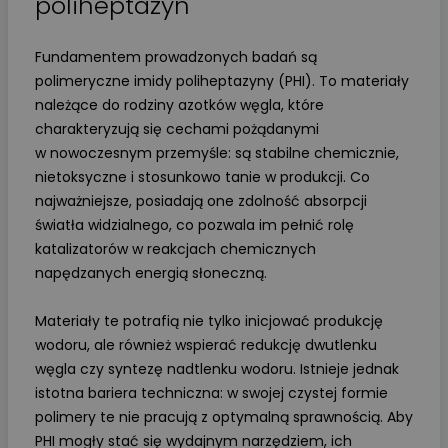
poliheptazyn
Fundamentem prowadzonych badań są
polimeryczne imidy poliheptazyny (PHI). To materiały
należące do rodziny azotków węgla, które
charakteryzują się cechami pożądanymi
w nowoczesnym przemyśle: są stabilne chemicznie,
nietoksyczne i stosunkowo tanie w produkcji. Co
najważniejsze, posiadają one zdolność absorpcji
światła widzialnego, co pozwala im pełnić rolę
katalizatorów w reakcjach chemicznych
napędzanych energią słoneczną.
Materiały te potrafią nie tylko inicjować produkcję
wodoru, ale również wspierać redukcję dwutlenku
węgla czy syntezę nadtlenku wodoru. Istnieje jednak
istotna bariera techniczna: w swojej czystej formie
polimery te nie pracują z optymalną sprawnością. Aby
PHI mogły stać się wydajnym narzędziem, ich