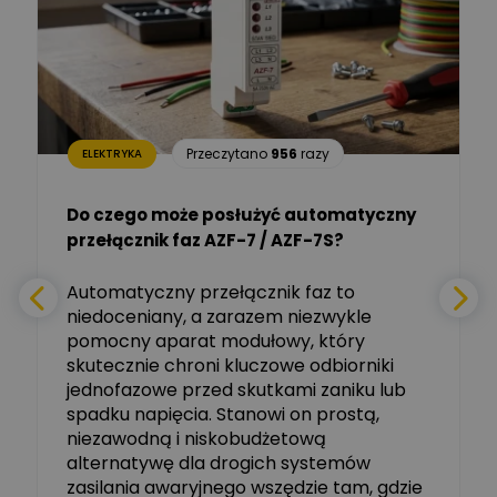
Dariusz Placek
Ekspert mgr inż. elektronik
Zadaj pytanie
i informatyk, Hager Polska
Sp. z o.o.
Aleksander NKT
Zadaj pytanie
Przeczytano
956
razy
ELEKTRYKA
Ekspert
Do czego może posłużyć automatyczny
Tomasz Salak
przełącznik faz AZF-7 / AZF-7S?
-
Zadaj pytanie
Ekspert
e
Automatyczny przełącznik faz to
niedoceniany, a zarazem niezwykle
Ekspert ABB
Zadaj pytanie
pomocny aparat modułowy, który
Ekspert, ABB
skutecznie chroni kluczowe odbiorniki
jednofazowe przed skutkami zaniku lub
Michał Szulborski
spadku napięcia. Stanowi on prostą,
Ekspert ETI - Dr inż. w
dziedzinie Aparatów
niezawodną i niskobudżetową
Zadaj pytanie
Elektrycznych / Senior
alternatywę dla drogich systemów
R&D Scientist / Product
Manager
zasilania awaryjnego wszędzie tam, gdzie