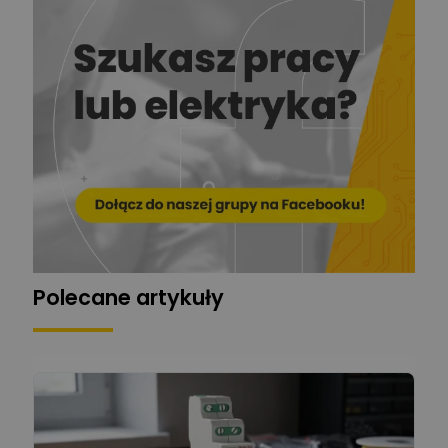
Stelęgowski
Zadaj pytanie
Ekspert
EL-ROJ
Ekspert
Zadaj pytanie
Automatyk/Elektryk/Mana
ger
Mariusz Pajkowski
Zadaj pytanie
Ekspert
Grzegorz Chudzik
Zadaj pytanie
Ekspert
Polecane artykuły
Łukasz Bronicz
Ekspert ds. technologii
Zadaj pytanie
komputerowych
Łukasz Barton
Zadaj pytanie
Ekspert Elektryk