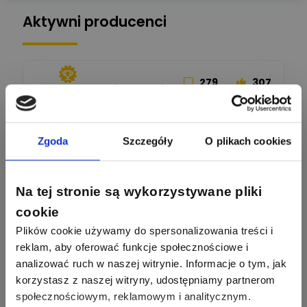
Aktywni producenci
279
307
Schneider Electric
Odpowiedzi
Ocen
162
419
Zgoda
Szczegóły
O plikach cookies
SIEMENS
Odpowiedzi
Ocen
Na tej stronie są wykorzystywane pliki
245
206
F&F
Odpowiedzi
Ocen
cookie
Plików cookie używamy do spersonalizowania treści i
reklam, aby oferować funkcje społecznościowe i
90
208
BleBox
Odpowiedzi
Ocen
analizować ruch w naszej witrynie. Informacje o tym, jak
korzystasz z naszej witryny, udostępniamy partnerom
społecznościowym, reklamowym i analitycznym.
67
184