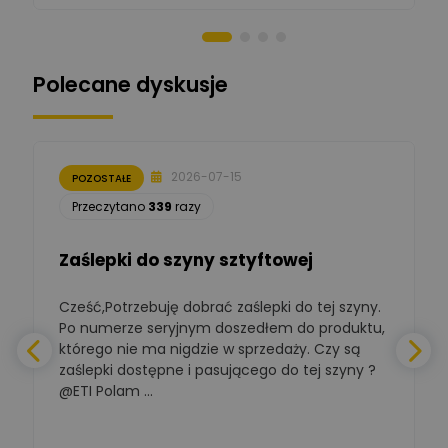
Norbert Kiszka
Zadaj pytanie
Ekspert ds. zabezpieczeń
Polecane dyskusje
Moderator
Zbigniew
Zadaj pytanie
Ekspert Początkujący
2026-07-15
POZOSTAŁE
Łukasz Nowak
Przeczytano
339
razy
Ekspert ds. automatyki
Zadaj pytanie
budynkowej
Zaślepki do szyny sztyftowej
Polska Izba
Gospodarcza
Zadaj pytanie
Elektrotechniki
Cześć,Potrzebuję dobrać zaślepki do tej szyny.
W
Ekspert ds. normalizacji
Po numerze seryjnym doszedłem do produktu,
którego nie ma nigdzie w sprzedaży. Czy są
BOWWE
zaślepki dostępne i pasującego do tej szyny ?
a
Ekspert ds. rozwoju
Zadaj pytanie
biznesu w sektorze online
@ETI Polam ...
i technologii
a
komputerowych