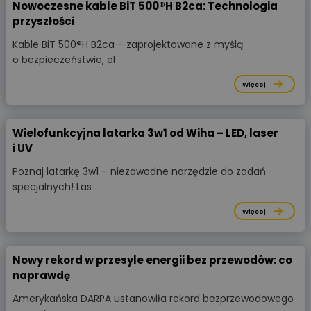
Nowoczesne kable BiT 500®H B2ca: Technologia
przyszłości
Kable BiT 500®H B2ca – zaprojektowane z myślą
o bezpieczeństwie, el
Więcej
Wielofunkcyjna latarka 3w1 od Wiha – LED, laser
i UV
Poznaj latarkę 3w1 – niezawodne narzędzie do zadań
specjalnych! Las
Więcej
Nowy rekord w przesyle energii bez przewodów: co
naprawdę
Amerykańska DARPA ustanowiła rekord bezprzewodowego