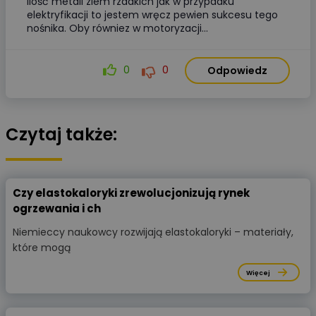
ilość metali ziem rzadkich jak w przypadku
elektryfikacji to jestem wręcz pewien sukcesu tego
nośnika. Oby równiez w motoryzacji...
0
0
Odpowiedz
Czytaj także:
Czy elastokaloryki zrewolucjonizują rynek
ogrzewania i ch
Niemieccy naukowcy rozwijają elastokaloryki – materiały,
które mogą
Więcej