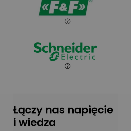
Paweł Sekuła
Zadaj pytanie
Ekspert Instalator
Jaroslaw Wiater
Zadaj pytanie
Ekspert
Marcin Pełech
Zadaj pytanie
Ekspert
Łączy nas napięcie
i wiedza