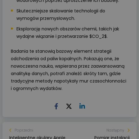
wodorowych poprzez uproszczenie ich budowy.
Skuteczniejsze skalowanie technologii do
wymogów przemysłowych.
Eksplorację nowych obszarów chemii, takich jak
wydajne wiązanie i przetwarzanie $CO_2$.
Badania te stanowią bazowy element strategii
odchodzenia od paliw kopalnych. Pokazują one, że
nowoczesna nauka, wspierana przez zaawansowaną
analitykę danych, potrafi znaleźć skróty tam, gdzie
tradycyjne metody napotykały mur czasochłonności
i ogromnych wydatków.
Poprzedni
Następny
Inteligentne okulary Apple
Pomiar instalacji