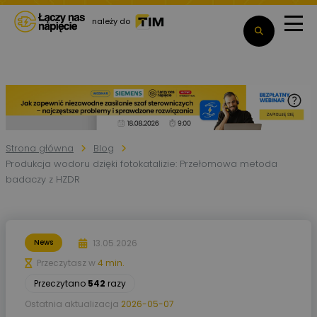
należy do
Strona główna
Blog
Produkcja wodoru dzięki fotokatalizie: Przełomowa metoda
badaczy z HZDR
13.05.2026
News
Przeczytasz w
4 min.
Przeczytano
542
razy
Ostatnia aktualizacja
2026-05-07