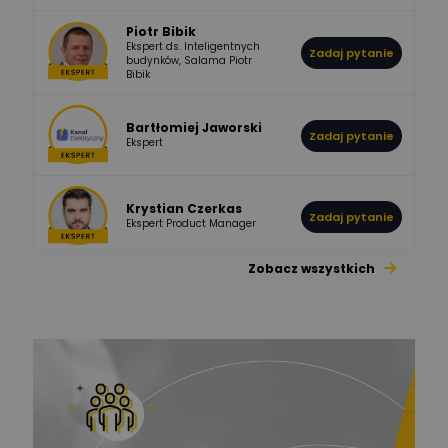
Piotr Bibik
Ekspert ds. Inteligentnych
Zadaj pytanie
796
244
budynków, Salama Piotr
DawidZak
Bibik
Odpowiedzi
Ocen
Bartłomiej Jaworski
Zadaj pytanie
Ekspert
Krystian Czerkas
Zadaj pytanie
Ekspert Product Manager
Zobacz wszystkich
Jacek Niżyński
Ekspert Elektromechanik,
Zadaj pytanie
mechanik
Redakcja
Zadaj pytanie
Ekspert ds. prądu
Krzysztof