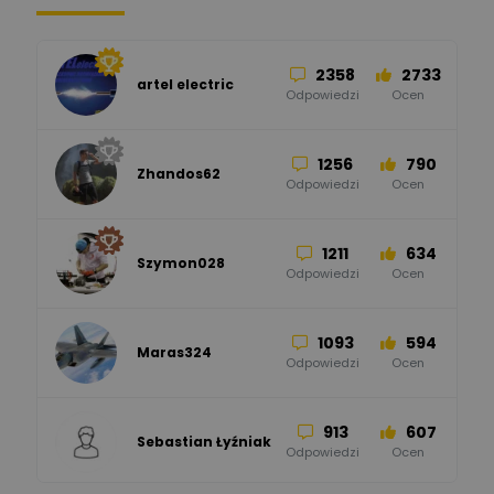
34
86
Hager
Odpowiedzi
Ocen
2358
2733
artel electric
47
67
ELKO-BIS Systemy
Odpowiedzi
Ocen
Odgromowe
Odpowiedzi
Ocen
1256
790
Zhandos62
50
59
Odpowiedzi
Ocen
Zamel
Odpowiedzi
Ocen
1211
634
Szymon028
52
45
Odpowiedzi
Ocen
WAGO
Odpowiedzi
Ocen
1093
594
Maras324
Odpowiedzi
Ocen
913
607
Sebastian Łyźniak
Odpowiedzi
Ocen