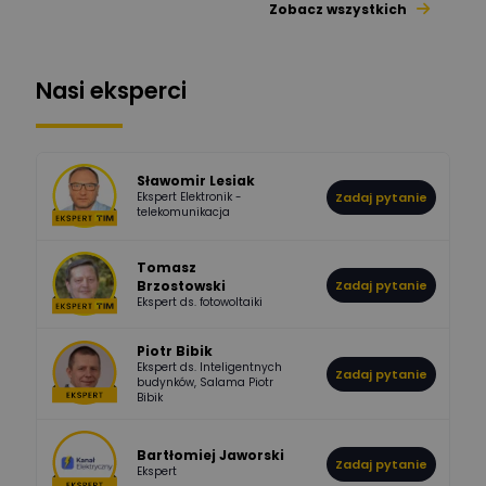
Zobacz wszystkich
1112
371
Pysiak
Odpowiedzi
Ocen
Nasi eksperci
507
971
Bartłomiej
Jaworski
Odpowiedzi
Ocen
Sławomir Lesiak
Ekspert Elektronik -
Zadaj pytanie
955
374
Pawel02
telekomunikacja
Odpowiedzi
Ocen
Tomasz
Brzostowski
Zadaj pytanie
532
714
boss
Ekspert ds. fotowoltaiki
Odpowiedzi
Ocen
Piotr Bibik
Ekspert ds. Inteligentnych
Zadaj pytanie
796
244
budynków, Salama Piotr
DawidZak
Bibik
Odpowiedzi
Ocen
Bartłomiej Jaworski
Zadaj pytanie
Ekspert