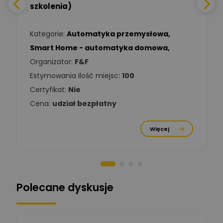
Daniel Michalik
szkolenia)
Zadaj pytanie
Ekspert Elektryk
Kategorie:
Automatyka przemysłowa
,
Tomasz Kowalski
Smart Home - automatyka domowa
,
Zadaj pytanie
Ekspert Elektryk
Organizator:
F&F
Estymowania ilość miejsc:
100
Damian
Chróściński
Zadaj pytanie
Certyfikat:
Nie
Ekspert
Cena:
udział bezpłatny
Michał Cichosz
Ekspert Menadżer
Zadaj pytanie
Więcej
Produktu, TIM S.A
Norbert Kiszka
Zadaj pytanie
Ekspert ds. zabezpieczeń
Polecane dyskusje
Moderator
Zbigniew
Zadaj pytanie
Ekspert Początkujący