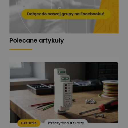
Mariusz Pajkowski
Zadaj pytanie
Ekspert
Grzegorz Chudzik
Zadaj pytanie
Ekspert
Polecane artykuły
Łukasz Bronicz
Ekspert ds. technologii
Zadaj pytanie
komputerowych
Łukasz Barton
Zadaj pytanie
Ekspert Elektryk
Dariusz Placek
Ekspert mgr inż. elektronik
Zadaj pytanie
i informatyk, Hager Polska
Sp. z o.o.
Aleksander NKT
Zadaj pytanie
Przeczytano
971
razy
ELEKTRYKA
Ekspert