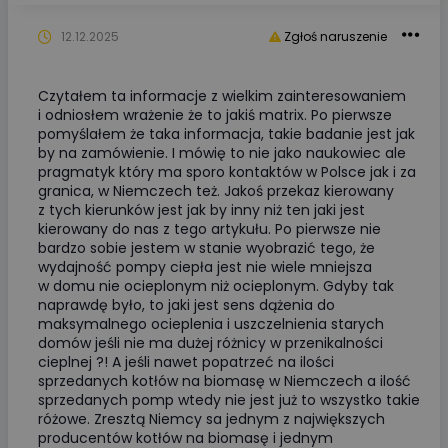
12.12.2025
Zgłoś naruszenie
Czytałem ta informacje z wielkim zainteresowaniem
i odniosłem wrażenie że to jakiś matrix. Po pierwsze
pomyślałem że taka informacja, takie badanie jest jak
by na zamówienie. I mówię to nie jako naukowiec ale
pragmatyk który ma sporo kontaktów w Polsce jak i za
granica, w Niemczech też. Jakoś przekaz kierowany
z tych kierunków jest jak by inny niż ten jaki jest
kierowany do nas z tego artykułu. Po pierwsze nie
bardzo sobie jestem w stanie wyobrazić tego, że
wydajność pompy ciepła jest nie wiele mniejsza
w domu nie ocieplonym niż ocieplonym. Gdyby tak
naprawdę było, to jaki jest sens dążenia do
maksymalnego ocieplenia i uszczelnienia starych
domów jeśli nie ma dużej różnicy w przenikalności
cieplnej ?! A jeśli nawet popatrzeć na ilości
sprzedanych kotłów na biomasę w Niemczech a ilość
sprzedanych pomp wtedy nie jest już to wszystko takie
różowe. Zresztą Niemcy sa jednym z największych
producentów kotłów na biomasę i jednym