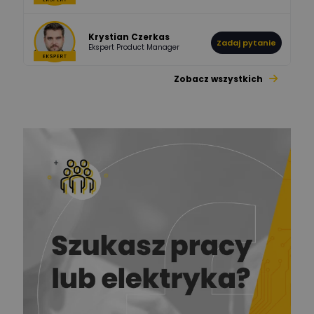
Krystian Czerkas
Zadaj pytanie
Ekspert Product Manager
Zobacz wszystkich
Jacek Niżyński
Ekspert Elektromechanik,
Zadaj pytanie
mechanik
Redakcja
Zadaj pytanie
Ekspert ds. prądu
Krzysztof
Stelęgowski
Zadaj pytanie
Ekspert
EL-ROJ
Ekspert
Zadaj pytanie
Automatyk/Elektryk/Mana
ger