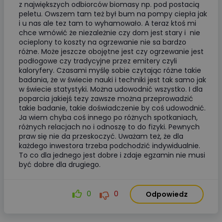
z największych odbiorców biomasy np. pod postacią
peletu. Owszem tam też był bum na pompy ciepła jak
i u nas ale tez tam to wyhamowało. A teraz ktoś mi
chce wmówić że niezależnie czy dom jest stary i nie
ocieplony to koszty na ogrzewanie nie sa bardzo
różne. Może jeszcze obojętne jest czy ogrzewanie jest
podłogowe czy tradycyjne przez emitery czyli
kaloryfery. Czasami myślę sobie czytając różne takie
badania, że w świecie nauki i techniki jest tak samo jak
w świecie statystyki. Można udowodnić wszystko. I dla
poparcia jakiejś tezy zawsze można przeprowadzić
takie badanie, takie doświadczenie by coś udowodnić.
Ja wiem chyba coś innego po różnych spotkaniach,
różnych relacjach no i odnoszę to do fizyki. Pewnych
praw się nie da przeskoczyć. Uważam też, że dla
każdego inwestora trzeba podchodzić indywidualnie.
To co dla jednego jest dobre i zdaje egzamin nie musi
być dobre dla drugiego.
0
0
Odpowiedz