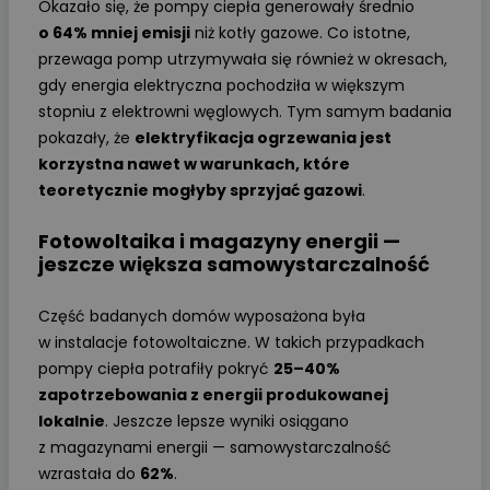
Okazało się, że pompy ciepła generowały średnio
o 64% mniej emisji
niż kotły gazowe. Co istotne,
przewaga pomp utrzymywała się również w okresach,
gdy energia elektryczna pochodziła w większym
stopniu z elektrowni węglowych. Tym samym badania
pokazały, że
elektryfikacja ogrzewania jest
korzystna nawet w warunkach, które
teoretycznie mogłyby sprzyjać gazowi
.
Fotowoltaika i magazyny energii —
jeszcze większa samowystarczalność
Część badanych domów wyposażona była
w instalacje fotowoltaiczne. W takich przypadkach
pompy ciepła potrafiły pokryć
25–40%
zapotrzebowania z energii produkowanej
lokalnie
. Jeszcze lepsze wyniki osiągano
z magazynami energii — samowystarczalność
wzrastała do
62%
.