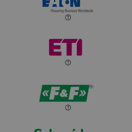
budynkowej
Roman Godlewski
Zadaj pytanie
Ekspert Elektryk
Michał Patryka
Zadaj pytanie
Ekspert Elektryk
Sandra Wiśniewska
Ekspert ds. wnętrzarskich
Zadaj pytanie
detali
Paweł Sekuła
Zadaj pytanie
Ekspert Instalator
Jaroslaw Wiater
Zadaj pytanie
Ekspert