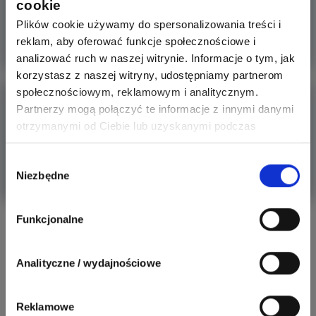
cookie
Chiński koncern GAC Group uruchomił pierwszą w kraju
linię pilotażo
Plików cookie używamy do spersonalizowania treści i
reklam, aby oferować funkcje społecznościowe i
Więcej
analizować ruch w naszej witrynie. Informacje o tym, jak
korzystasz z naszej witryny, udostępniamy partnerom
społecznościowym, reklamowym i analitycznym.
Medycyna 2035: Jak sztuczna inteligencja
Partnerzy mogą połączyć te informacje z innymi danymi
i cyfrowe bliźni
otrzymanymi od Ciebie lub uzyskanymi podczas
Współczesna medycyna stoi u progu największego
korzystania z ich usług. Dzięki Twojej zgodzie możemy
przełomu w dziejach.
lepiej dopasować ofertę do Twoich zainteresowań i
Wybór
Niezbędne
preferencji.
Więcej
zgody
Funkcjonalne
Aktywni producenci
Analityczne / wydajnościowe
279
307
Schneider Electric
Odpowiedzi
Ocen
Reklamowe