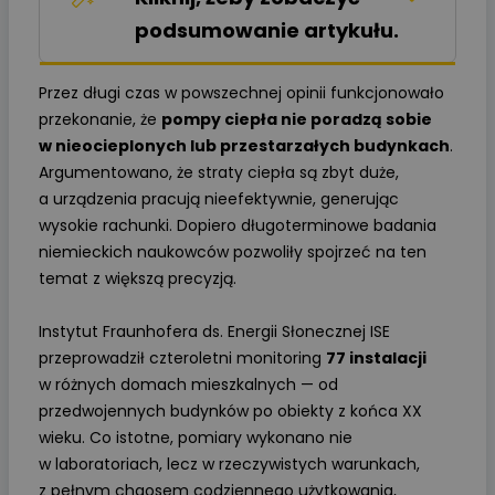
podsumowanie artykułu.
Przez długi czas w powszechnej opinii funkcjonowało
przekonanie, że
pompy ciepła nie poradzą sobie
w nieocieplonych lub przestarzałych budynkach
.
Argumentowano, że straty ciepła są zbyt duże,
a urządzenia pracują nieefektywnie, generując
wysokie rachunki. Dopiero długoterminowe badania
niemieckich naukowców pozwoliły spojrzeć na ten
temat z większą precyzją.
Instytut Fraunhofera ds. Energii Słonecznej ISE
przeprowadził czteroletni monitoring
77 instalacji
w różnych domach mieszkalnych — od
przedwojennych budynków po obiekty z końca XX
wieku. Co istotne, pomiary wykonano nie
w laboratoriach, lecz w rzeczywistych warunkach,
z pełnym chaosem codziennego użytkowania,