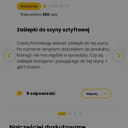
2026-07-15
POZOSTAŁE
Łukasz Nowak
Przeczytano
350
razy
Ekspert ds. automatyki
Zadaj pytanie
budynkowej
Zaślepki do szyny sztyftowej
Polska Izba
Gospodarcza
Zadaj pytanie
Elektrotechniki
Cześć,Potrzebuję dobrać zaślepki do tej szyny.
W
Ekspert ds. normalizacji
Po numerze seryjnym doszedłem do produktu,
którego nie ma nigdzie w sprzedaży. Czy są
BOWWE
zaślepki dostępne i pasującego do tej szyny ?
a
Ekspert ds. rozwoju
Zadaj pytanie
biznesu w sektorze online
@ETI Polam ...
i technologii
a
komputerowych
Mariusz Borowy
p
Ekspert ds. remontu starej
Zadaj pytanie
8 odpowiedzi
Więcej
chaty
Stanisław Rak
Zadaj pytanie
Ekspert P&PM
Najczęściej dyskutowane