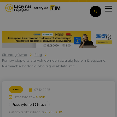
należy do
Strona główna
Blog
Pompy ciepła w starych domach działają lepiej, niż sądzono.
Niemieckie badania obalają wieloletni mit
07.12.2025
News
Przeczytasz w
5 min.
Przeczytano
929
razy
Ostatnia aktualizacja
2025-12-05