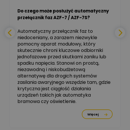
Do czego może posłużyć automatyczny
Tomasz Salak
przełącznik faz AZF-7 / AZF-7S?
-
Zadaj pytanie
Ekspert
e
Automatyczny przełącznik faz to
niedoceniany, a zarazem niezwykle
Ekspert ABB
Zadaj pytanie
pomocny aparat modułowy, który
Ekspert, ABB
skutecznie chroni kluczowe odbiorniki
jednofazowe przed skutkami zaniku lub
Michał Szulborski
spadku napięcia. Stanowi on prostą,
Ekspert ETI - Dr inż. w
dziedzinie Aparatów
niezawodną i niskobudżetową
Zadaj pytanie
Elektrycznych / Senior
alternatywę dla drogich systemów
R&D Scientist / Product
Manager
zasilania awaryjnego wszędzie tam, gdzie
krytyczna jest ciągłość działania
Tomasz Dźwigała
urządzeń takich jak automatyka
Ekspert Menadżer
Zadaj pytanie
bramowa czy oświetlenie.
Produktu, TIM SA
Więcej
Damian Czernik
Zadaj pytanie
Ekspert ds. instalacji OZE