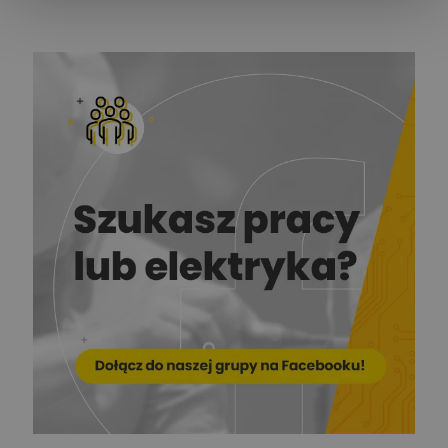
Ekspert Elektromechanik,
Zadaj pytanie
mechanik
Redakcja
Zadaj pytanie
Ekspert ds. prądu
Krzysztof
Stelęgowski
Zadaj pytanie
Ekspert
EL-ROJ
Ekspert
Zadaj pytanie
Automatyk/Elektryk/Mana
ger
Mariusz Pajkowski
Zadaj pytanie
Ekspert
Grzegorz Chudzik
Zadaj pytanie
Ekspert