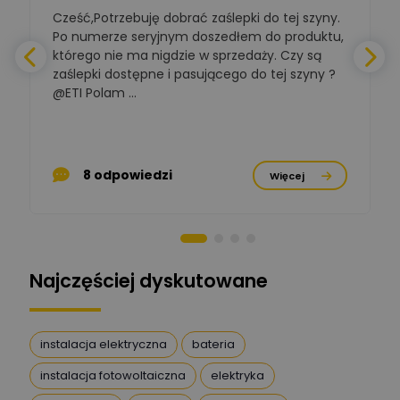
Zadaj pytanie
Elektrotechniki
Cześć,Potrzebuję dobrać zaślepki do tej szyny.
W
Ekspert ds. normalizacji
Po numerze seryjnym doszedłem do produktu,
którego nie ma nigdzie w sprzedaży. Czy są
BOWWE
zaślepki dostępne i pasującego do tej szyny ?
a
Ekspert ds. rozwoju
Zadaj pytanie
biznesu w sektorze online
@ETI Polam ...
i technologii
a
komputerowych
Mariusz Borowy
p
Ekspert ds. remontu starej
Zadaj pytanie
8 odpowiedzi
Więcej
chaty
Stanisław Rak
Zadaj pytanie
Ekspert P&PM
Najczęściej dyskutowane
Artur Dudek
Zadaj pytanie
Ekspert
instalacja elektryczna
bateria
instalacja fotowoltaiczna
elektryka
DanielM
Zadaj pytanie
Ekspert