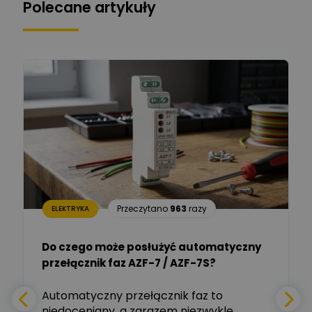
Polecane artykuły
Łukasz Bronicz
Ekspert ds. technologii
Zadaj pytanie
komputerowych
Łukasz Barton
Zadaj pytanie
Ekspert Elektryk
Dariusz Placek
Ekspert mgr inż. elektronik
Zadaj pytanie
i informatyk, Hager Polska
Sp. z o.o.
Aleksander NKT
Zadaj pytanie
Przeczytano
963
razy
ELEKTRYKA
Ekspert
Do czego może posłużyć automatyczny
Tomasz Salak
przełącznik faz AZF-7 / AZF-7S?
-
Zadaj pytanie
Ekspert
e
Automatyczny przełącznik faz to
niedoceniany, a zarazem niezwykle