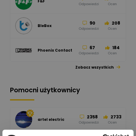
F&F
Odpowiedzi
Ocen
90
208
BleBox
Odpowiedzi
Ocen
67
184
Phoenix Contact
Odpowiedzi
Ocen
Zobacz wszystkich
26
113
automatyka pollin
Odpowiedzi
Ocen
Pomocni użytkownicy
34
86
Hager
Odpowiedzi
Ocen
2358
2733
artel electric
47
67
ELKO-BIS Systemy
Odpowiedzi
Ocen
Odgromowe
Odpowiedzi
Ocen