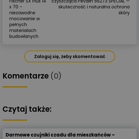
Fischer SX Plus 14
czyszcząca Pevalin 56273 SPECIAL —
x 70 –
skuteczność i naturalna ochrona
niezawodne
skóry
mocowanie w
pełnych
materiałach
budowlanych
Zaloguj się, żeby skomentować
Komentarze
(0)
Czytaj także:
Darmowe czujniki czadu dla mieszkańców –