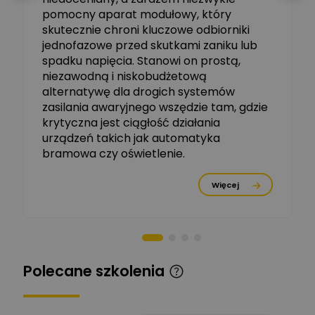
Ekspert ABB
Zadaj pytanie
pomocny aparat modułowy, który
Ekspert, ABB
skutecznie chroni kluczowe odbiorniki
jednofazowe przed skutkami zaniku lub
Michał Szulborski
spadku napięcia. Stanowi on prostą,
Ekspert ETI - Dr inż. w
dziedzinie Aparatów
niezawodną i niskobudżetową
Zadaj pytanie
Elektrycznych / Senior
alternatywę dla drogich systemów
R&D Scientist / Product
Manager
zasilania awaryjnego wszędzie tam, gdzie
krytyczna jest ciągłość działania
Tomasz Dźwigała
urządzeń takich jak automatyka
Ekspert Menadżer
Zadaj pytanie
bramowa czy oświetlenie.
Produktu, TIM SA
Więcej
Damian Czernik
Zadaj pytanie
Ekspert ds. instalacji OZE
Piotr Muskała
Ekspert Specjalista ds
Zadaj pytanie
Polecane szkolenia
prezentacji
Kancelaria Prawna
Zadaj pytanie