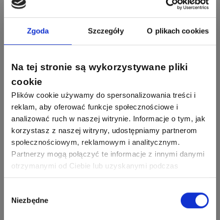
1256
790
Zhandos62
50
59
Odpowiedzi
Ocen
Zamel
Odpowiedzi
Ocen
Zgoda
Szczegóły
O plikach cookies
1211
634
Szymon028
52
45
Odpowiedzi
Ocen
WAGO
Odpowiedzi
Ocen
Na tej stronie są wykorzystywane pliki
cookie
1093
594
Maras324
Plików cookie używamy do spersonalizowania treści i
Odpowiedzi
Ocen
reklam, aby oferować funkcje społecznościowe i
analizować ruch w naszej witrynie. Informacje o tym, jak
913
607
korzystasz z naszej witryny, udostępniamy partnerom
Sebastian Łyźniak
Odpowiedzi
Ocen
społecznościowym, reklamowym i analitycznym.
Partnerzy mogą połączyć te informacje z innymi danymi
Zobacz wszystkich
otrzymanymi od Ciebie lub uzyskanymi podczas
1112
371
Pysiak
Odpowiedzi
Ocen
korzystania z ich usług. Dzięki Twojej zgodzie możemy
lepiej dopasować ofertę do Twoich zainteresowań i
Wybór
Nasi eksperci
Niezbędne
preferencji.
zgody
507
971
Bartłomiej
Jaworski
Odpowiedzi
Ocen