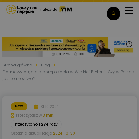
należy do
Strona główna
Blog
Darmowy prąd dla pomp ciepła w Wielkiej Brytanii! Czy w Polsce
jest to możliwe?
31.10.2024
News
Przeczytasz w
3 min.
Przeczytano
1 274
razy
Ostatnia aktualizacja
2024-10-30