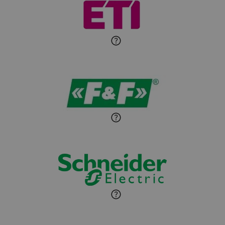
Michał Patryka
Zadaj pytanie
Ekspert Elektryk
Sandra Wiśniewska
Ekspert ds. wnętrzarskich
Zadaj pytanie
detali
Paweł Sekuła
Zadaj pytanie
Ekspert Instalator
Jaroslaw Wiater
Zadaj pytanie
Ekspert
Marcin Pełech
Zadaj pytanie
Ekspert