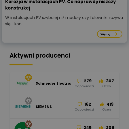
Korozja w instalacjach PV. Co naprawdę niszczy
konstrukcj
W instalacjach PV szybciej niż moduły czy falowniki zużywa
się… kon
Więcej
Aktywni producenci
279
307
Schneider Electric
Odpowiedzi
Ocen
162
419
SIEMENS
Odpowiedzi
Ocen
245
206