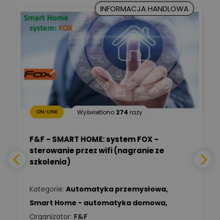
CKC Solution
INFORMACJA HANDLOWA
Ekspert Prawnik
Marcin Nowicki
Ekspert mgr. inż. elektryk,
Zadaj pytanie
TIM SA
Renata
Januszewska
Zadaj pytanie
Ekspert Inżynieria
bezpieczeństwa
Wyświetlono
274
razy
ON-LINE
Adam Włastowski
Zadaj pytanie
Ekspert
F&F - SMART HOME: system FOX -
sterowanie przez wifi (nagranie ze
Daniel Michalik
szkolenia)
Zadaj pytanie
Ekspert Elektryk
Kategorie:
Automatyka przemysłowa
,
Tomasz Kowalski
Smart Home - automatyka domowa
,
Zadaj pytanie
Ekspert Elektryk
Organizator:
F&F