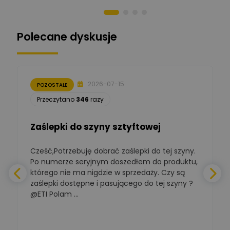
Norbert Kiszka
Zadaj pytanie
Ekspert ds. zabezpieczeń
Polecane dyskusje
Moderator
Zbigniew
Zadaj pytanie
Ekspert Początkujący
2026-07-15
POZOSTAŁE
Łukasz Nowak
Przeczytano
346
razy
Ekspert ds. automatyki
Zadaj pytanie
budynkowej
Zaślepki do szyny sztyftowej
Polska Izba
Gospodarcza
Zadaj pytanie
Elektrotechniki
Cześć,Potrzebuję dobrać zaślepki do tej szyny.
W
Ekspert ds. normalizacji
Po numerze seryjnym doszedłem do produktu,
którego nie ma nigdzie w sprzedaży. Czy są
BOWWE
zaślepki dostępne i pasującego do tej szyny ?
a
Ekspert ds. rozwoju
Zadaj pytanie
biznesu w sektorze online
@ETI Polam ...
i technologii
a
komputerowych
Mariusz Borowy