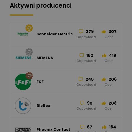
Aktywni producenci
279
307
Schneider Electric
Odpowiedzi
Ocen
162
419
SIEMENS
Odpowiedzi
Ocen
245
206
F&F
Odpowiedzi
Ocen
90
208
BleBox
Odpowiedzi
Ocen
67
184
Phoenix Contact