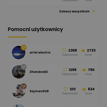
Odpowiedzi
Ocen
Zobacz wszystkich
26
113
automatyka pollin
Odpowiedzi
Ocen
Pomocni użytkownicy
34
86
Hager
Odpowiedzi
Ocen
2358
2733
artel electric
47
67
ELKO-BIS Systemy
Odpowiedzi
Ocen
Odgromowe
Odpowiedzi
Ocen
1256
790
Zhandos62
50
59
Odpowiedzi
Ocen
Zamel
Odpowiedzi
Ocen
1211
634
Szymon028
52
45
Odpowiedzi
Ocen
WAGO
Odpowiedzi
Ocen