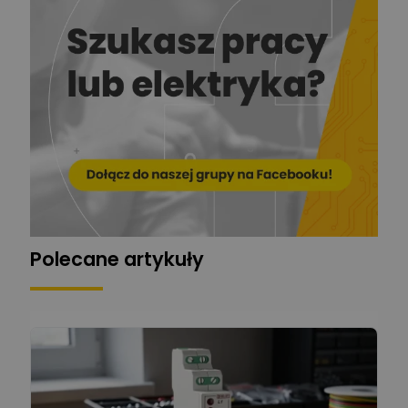
Ekspert
EL-ROJ
Ekspert
Zadaj pytanie
Automatyk/Elektryk/Mana
ger
Mariusz Pajkowski
Zadaj pytanie
Ekspert
Grzegorz Chudzik
Zadaj pytanie
Ekspert
Polecane artykuły
Łukasz Bronicz
Ekspert ds. technologii
Zadaj pytanie
komputerowych
Łukasz Barton
Zadaj pytanie
Ekspert Elektryk