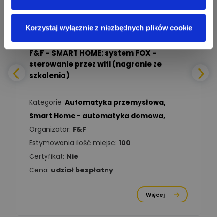
bezpieczeństwa
Wyświetlono
274
razy
ON-LINE
Korzystaj wyłącznie z niezbędnych plików cookie
Adam Włastowski
Zadaj pytanie
Ekspert
F&F - SMART HOME: system FOX -
sterowanie przez wifi (nagranie ze
Daniel Michalik
szkolenia)
Zadaj pytanie
Ekspert Elektryk
Kategorie:
Automatyka przemysłowa
,
Tomasz Kowalski
Smart Home - automatyka domowa
,
Zadaj pytanie
Ekspert Elektryk
Organizator:
F&F
Estymowania ilość miejsc:
100
Damian
Chróściński
Zadaj pytanie
Certyfikat:
Nie
Ekspert
Cena:
udział bezpłatny
Michał Cichosz
Ekspert Menadżer
Zadaj pytanie
Więcej
Produktu, TIM S.A