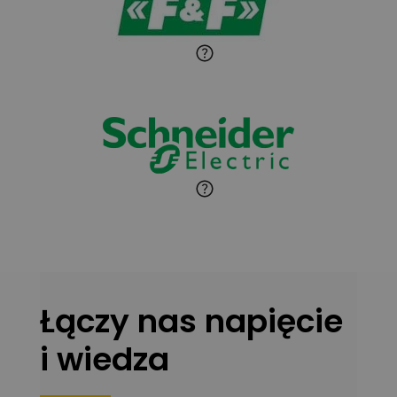
Paweł Sekuła
Zadaj pytanie
Ekspert Instalator
Jaroslaw Wiater
Zadaj pytanie
Ekspert
Marcin Pełech
Zadaj pytanie
Ekspert
Łączy nas napięcie
i wiedza