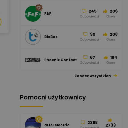
245
206
F&F
Odpowiedzi
Ocen
90
208
BleBox
Odpowiedzi
Ocen
67
184
Phoenix Contact
Odpowiedzi
Ocen
Zobacz wszystkich
26
113
automatyka
pollin
Odpowiedzi
Ocen
Pomocni użytkownicy
34
86
Hager
Odpowiedzi
Ocen
2358
2733
artel electric
47
67
ELKO-BIS Systemy
Odpowiedzi