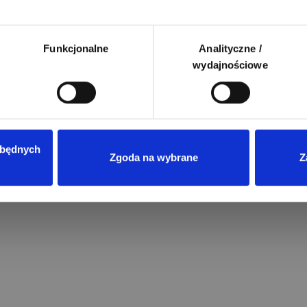
Funkcjonalne
Analityczne /
wydajnościowe
zbędnych
Zgoda na wybrane
Z
Przeczytano
8
ENERGIA ODNAWIALNA
Magazyny energii do fotowoltaik
jaki model wybrać?
Wprowadzenie rozliczeń w syste
net-billingu oraz taryf dynamicz
w Polsce sprawiło, że domowe