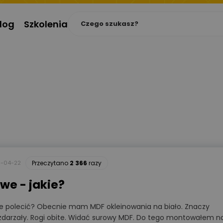
log
Szkolenia
1-04-22
Przeczytano
2 366
razy
we - jakie?
 polecić? Obecnie mam MDF okleinowania na biało. Znaczy
ch zdarzały. Rogi obite. Widać surowy MDF. Do tego montowałem n