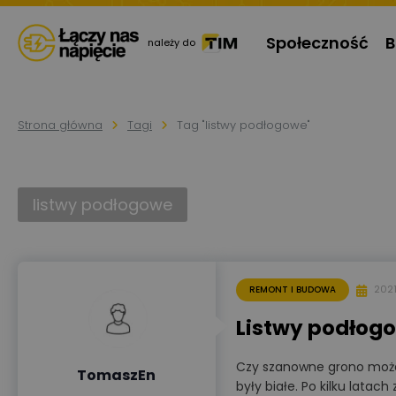
Społeczność
B
należy do
Strona główna
Tagi
Tag "listwy podłogowe"
listwy podłogowe
202
REMONT I BUDOWA
Listwy podłogo
Czy szanowne grono może
TomaszEn
były białe. Po kilku lata