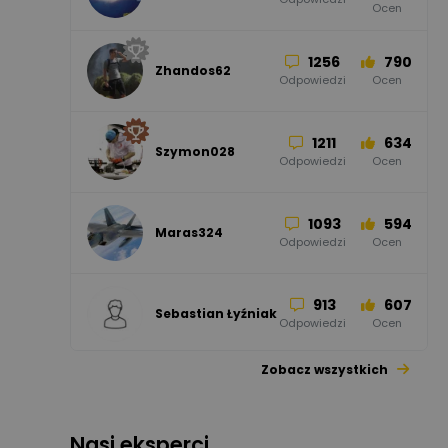
Ocen
Odgromowe
Odpowiedzi
Ocen
1256
790
Zhandos62
50
59
Odpowiedzi
Ocen
Zamel
Odpowiedzi
Ocen
1211
634
Szymon028
52
45
Odpowiedzi
Ocen
WAGO
Odpowiedzi
Ocen
1093
594
Maras324
Odpowiedzi
Ocen
913
607
Sebastian Łyźniak
Odpowiedzi
Ocen
Zobacz wszystkich
1112
371
Pysiak
Odpowiedzi
Ocen
Nasi eksperci