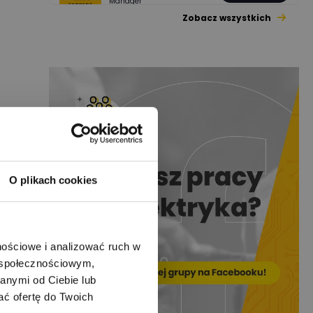
Manager
Zobacz wszystkich
Jacek Niżyński
Ekspert Elektromechanik,
Zadaj pytanie
mechanik
Redakcja
Zadaj pytanie
Ekspert ds. prądu
Krzysztof
Stelęgowski
Zadaj pytanie
Ekspert
O plikach cookies
EL-ROJ
Ekspert
Zadaj pytanie
Automatyk/Elektryk/Man
ager
nościowe i analizować ruch w
m społecznościowym,
Mariusz Pajkowski
Zadaj pytanie
anymi od Ciebie lub
Ekspert
ać ofertę do Twoich