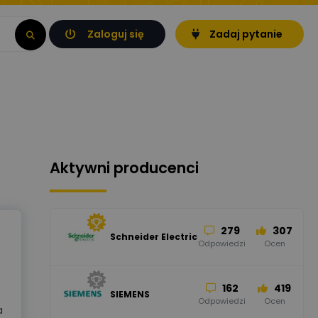
Zaloguj się
Zadaj pytanie
Aktywni producenci
279
307
Schneider Electric
Odpowiedzi
Ocen
162
419
SIEMENS
Odpowiedzi
Ocen
a