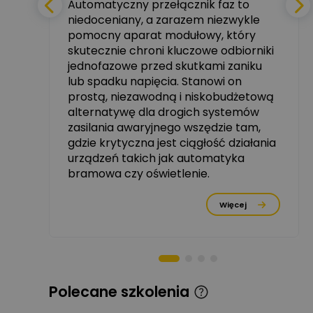
Automatyczny przełącznik faz to
niedoceniany, a zarazem niezwykle
tały
pomocny aparat modułowy, który
Ekspert ABB
skutecznie chroni kluczowe odbiorniki
Zadaj pytanie
zowe
Ekspert, ABB
jednofazowe przed skutkami zaniku
lub spadku napięcia. Stanowi on
Michał Szulborski
prostą, niezawodną i niskobudżetową
Ekspert ETI - Dr inż. w
alternatywę dla drogich systemów
dziedzinie Aparatów
Zadaj pytanie
Elektrycznych / Senior
zasilania awaryjnego wszędzie tam,
R&D Scientist / Product
gdzie krytyczna jest ciągłość działania
Manager
urządzeń takich jak automatyka
rzez
bramowa czy oświetlenie.
Tomasz Dźwigała
Ekspert Menadżer
Zadaj pytanie
Produktu, TIM SA
Więcej
Damian Czernik
Zadaj pytanie
Ekspert ds. instalacji OZE
Piotr Muskała
Polecane szkolenia
Ekspert Specjalista ds
Zadaj pytanie
prezentacji