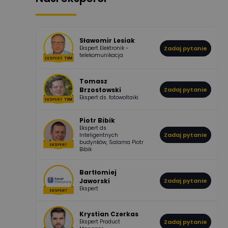
507
971
Bartłomiej
Jaworski
Odpowiedzi
Ocen
Sławomir Lesiak
Ekspert Elektronik -
Zadaj pytanie
955
374
Pawel02
telekomunikacja
Odpowiedzi
Ocen
Tomasz
Brzostowski
Zadaj pytanie
532
714
boss
Ekspert ds. fotowoltaiki
Odpowiedzi
Ocen
Piotr Bibik
Ekspert ds.
796
244
Zadaj pytanie
Inteligentnych
DawidZak
budynków, Salama Piotr
Odpowiedzi
Ocen
Bibik
Bartłomiej
Jaworski
Zadaj pytanie
Ekspert
Krystian Czerkas
Ekspert Product
Zadaj pytanie