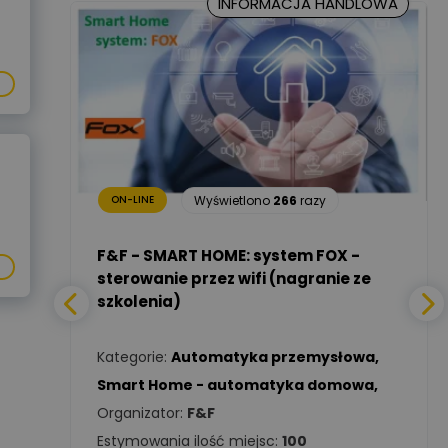
INFORMACJA HANDLOWA
Marcin Nowicki
Ekspert mgr. inż. elektryk,
Zadaj pytanie
TIM SA
Renata
Januszewska
Zadaj pytanie
Ekspert Inżynieria
18
razy
bezpieczeństwa
Wyświetlono
266
razy
ON-LINE
Adam Włastowski
Zadaj pytanie
Ekspert
a -
F&F - SMART HOME: system FOX -
sterowanie przez wifi (nagranie ze
szkolenia)
Daniel Michalik
Zadaj pytanie
wa
,
Ekspert Elektryk
Kategorie:
Automatyka przemysłowa
,
Tomasz Kowalski
Smart Home - automatyka domowa
,
Zadaj pytanie
Ekspert Elektryk
Organizator:
F&F
Estymowania ilość miejsc:
100