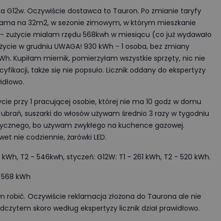
 na G12w. Oczywiście dostawca to Tauron. Po zmianie taryfy
sama na 32m2, w sezonie zimowym, w którym mieszkanie
 zużycie mialam rzędu 568kwh w miesiącu (co już wydawało
zużycie w grudniu UWAGA! 930 kWh - 1 osoba, bez zmiany
kWh. Kupiłam miernik, pomierzyłam wszystkie sprzęty, nic nie
fikacji, także się nie popsuło. Licznik oddany do ekspertyzy
widłowo.
życie przy 1 pracującej osobie, której nie ma 10 godz w domu
ę ubrań, suszarki do włosów używam średnio 3 razy w tygodniu
ktrycznego, bo używam zwykłego na kuchence gazowej.
wet nie codziennie, żarówki LED.
4 kWh, T2 - 546kwh, styczeń: G12W: T1 - 261 kWh, T2 - 520 kWh.
- 568 kWh
m robić. Oczywiście reklamacja złożona do Taurona ale nie
z odczytem skoro według ekspertyzy licznik dział prawidłowo.