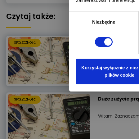
zainteresowań i preferencji.
Czytaj także:
Wybór
Niezbędne
zgody
Dobór PV przy z
SPOŁECZNOŚĆ
Witam, Robię przy
Korzystaj wyłącznie z nie
plików cookie
Duże zużycie pr
SPOŁECZNOŚĆ
Witam. Zaznaczam ż