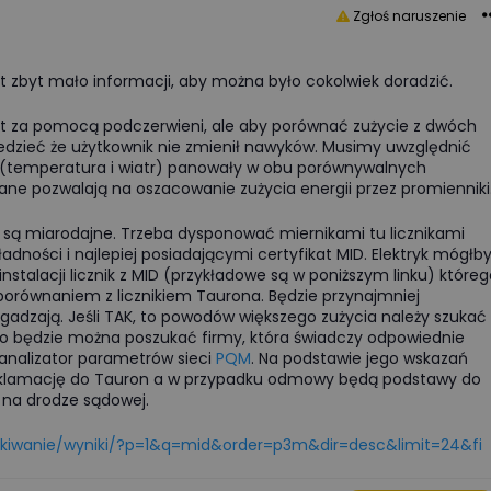
Zgłoś naruszenie
 zbyt mało informacji, aby można było cokolwiek doradzić.
st za pomocą podczerwieni, ale aby porównać zużycie z dwóch
edzieć że użytkownik nie zmienił nawyków. Musimy uwzględnić
e (temperatura i wiatr) panowały w obu porównywalnych
dane pozwalają na oszacowanie zużycia energii przez promienniki
 są miarodajne. Trzeba dysponować miernikami tu licznikami
ładności i najlepiej posiadającymi certyfikat MID. Elektryk mógłb
instalacji licznik z MID (przykładowe są w poniższym linku) które
porównaniem z licznikiem Taurona. Będzie przynajmniej
gadzają. Jeśli TAK, to powodów większego zużycia należy szukać
IE, to będzie można poszukać firmy, która świadczy odpowiednie
i analizator parametrów sieci
PQM
. Na podstawie jego wskazań
eklamację do Tauron a w przypadku odmowy będą podstawy do
 na drodze sądowej.
ukiwanie/wyniki/?p=1&q=mid&order=p3m&dir=desc&limit=24&fi