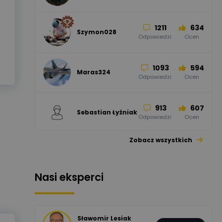
Odpowiedzi
Ocen
1211
634
Szymon028
52
45
Odpowiedzi
Ocen
WAGO
Odpowiedzi
Ocen
1093
594
Maras324
Odpowiedzi
Ocen
913
607
Sebastian Łyźniak
Odpowiedzi
Ocen
Zobacz wszystkich
1112
371
Pysiak
Odpowiedzi
Ocen
Nasi eksperci
507
971
Bartłomiej
Jaworski
Odpowiedzi
Ocen
Sławomir Lesiak