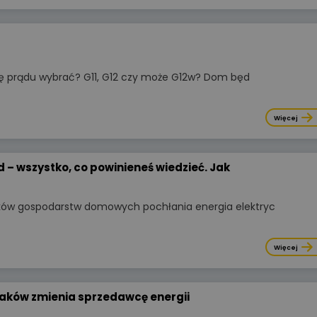
się koniecznością ekonomiczną.
W tym artykule analizujemy kluc
parametry akumulatorów,
porównujemy systemy
niskonapięciowe
yfę prądu wybrać? G11, G12 czy może G12w? Dom będ
z wysokonapięciowymi oraz
wskazujemy najczęstsze błędy
montażowe, które decydują
Więcej
o bezawaryjnej pracy instalacji p
długie lata.
 – wszystko, co powinieneś wiedzieć. Jak
Więcej
ków gospodarstw domowych pochłania energia elektryc
Więcej
laków zmienia sprzedawcę energii