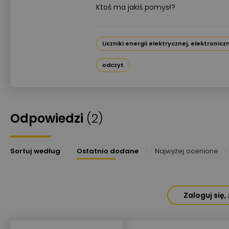
Ktoś ma jakiś pomysł?
Liczniki energii elektrycznej, elektronicz
odczyt
Odpowiedzi
(2)
Sortuj według
Ostatnio dodane
Najwyżej ocenione
Zaloguj się