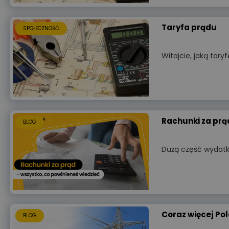
Taryfa prądu
SPOŁECZNOŚĆ
Witajcie, jaką tar
Rachunki za prąd
BLOG
Dużą część wydat
Coraz więcej Po
BLOG