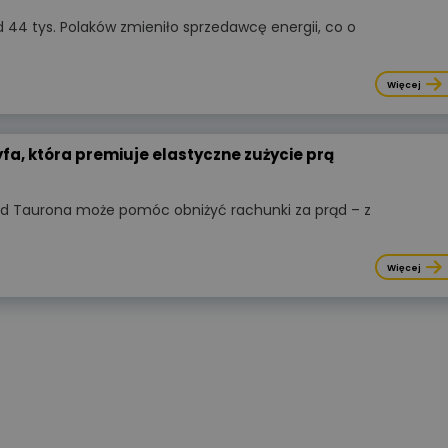
44 tys. Polaków zmieniło sprzedawcę energii, co o
Więcej
fa, która premiuje elastyczne zużycie prą
Wyświetlono
3 9
WIDEOPREZENTACJA
od Taurona może pomóc obniżyć rachunki za prąd – z
ZCM-42Programator czasowy
ustawiany przez Wi-Fi Zamel ext
podstawy konfiguracji
Więcej
Kategorie:
Automatyka przemysło
Organizator:
Zamel Sp. z o. o.
Certyfikat:
Nie
Cena:
udział bezpłatny