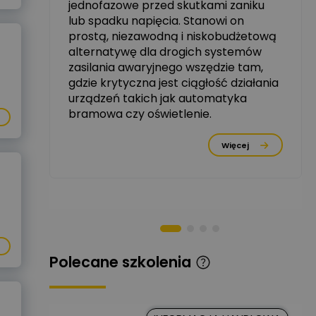
jednofazowe przed skutkami zaniku
zowe
lub spadku napięcia. Stanowi on
Michał Szulborski
prostą, niezawodną i niskobudżetową
Ekspert ETI - Dr inż. w
alternatywę dla drogich systemów
dziedzinie Aparatów
Zadaj pytanie
Elektrycznych / Senior
zasilania awaryjnego wszędzie tam,
R&D Scientist / Product
gdzie krytyczna jest ciągłość działania
Manager
urządzeń takich jak automatyka
bramowa czy oświetlenie.
Tomasz Dźwigała
Ekspert Menadżer
Zadaj pytanie
rzez
Produktu, TIM SA
Więcej
Damian Czernik
Zadaj pytanie
Ekspert ds. instalacji OZE
Piotr Muskała
Ekspert Specjalista ds
Zadaj pytanie
prezentacji
Polecane szkolenia
Kancelaria
Prawna CKC
Zadaj pytanie
Solution
Ekspert Prawnik