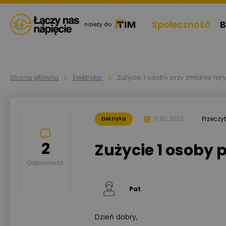
Społeczność
B
należy do
Strona główna
Elektryka
Zużycie 1 osoby przy zmianie tary
11.02.2023
Przecz
Elektryka
2
Zużycie 1 osoby 
Odpowiedzi
Pat
Dzień dobry,