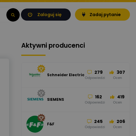
Zaloguj się
Zadaj pytanie
Aktywni producenci
279
307
Schneider Electric
Odpowiedzi
Ocen
162
419
SIEMENS
Odpowiedzi
Ocen
245
206
F&F
Odpowiedzi
Ocen