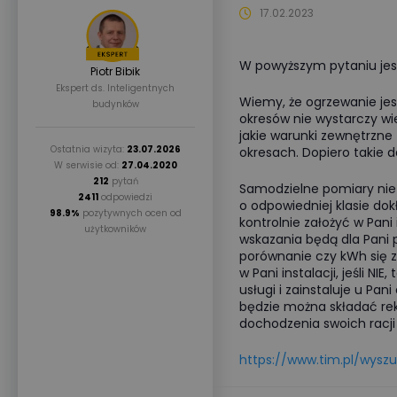
17.02.2023
W powyższym pytaniu jest
Piotr Bibik
Ekspert ds. Inteligentnych
Wiemy, że ogrzewanie je
budynków
okresów nie wystarczy wi
jakie warunki zewnętrzn
Ostatnia wizyta:
23.07.2026
okresach. Dopiero takie 
W serwisie od:
27.04.2020
212
pytań
Samodzielne pomiary nie
2411
odpowiedzi
o odpowiedniej klasie dok
98.9%
pozytywnych ocen od
kontrolnie założyć w Pani 
użytkowników
wskazania będą dla Pani 
porównanie czy kWh się z
w Pani instalacji, jeśli N
usługi i zainstaluje u Pan
będzie można składać r
dochodzenia swoich racji
https://www.tim.pl/wysz