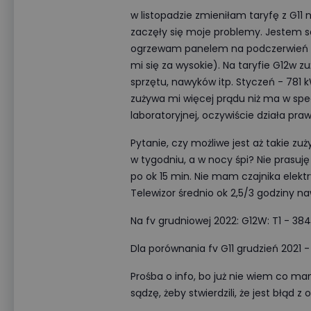
w listopadzie zmieniłam taryfę z G11
zaczęły się moje problemy. Jestem 
ogrzewam panelem na podczerwień -
mi się za wysokie). Na taryfie G12w 
sprzętu, nawyków itp. Styczeń - 781 
zużywa mi więcej prądu niż ma w specy
laboratoryjnej, oczywiście działa pra
Pytanie, czy możliwe jest aż takie zu
w tygodniu, a w nocy śpi? Nie prasuj
po ok 15 min. Nie mam czajnika ele
Telewizor średnio ok 2,5/3 godziny na
Na fv grudniowej 2022: G12W: T1 - 38
Dla porównania fv G11 grudzień 2021 
Prośba o info, bo już nie wiem co ma
sądzę, żeby stwierdzili, że jest błąd 