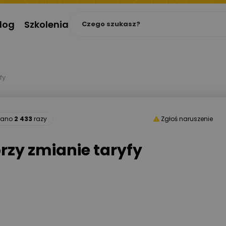
log
Szkolenia
fy
ytano
2 433
razy
Zgłoś naruszenie
przy zmianie taryfy