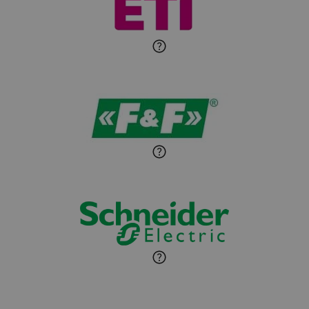
Michał Patryka
Zadaj pytanie
Ekspert Elektryk
Sandra Wiśniewska
Ekspert ds. wnętrzarskich
Zadaj pytanie
detali
Paweł Sekuła
Zadaj pytanie
Ekspert Instalator
Jaroslaw Wiater
Zadaj pytanie
Ekspert
Marcin Pełech
Zadaj pytanie
Ekspert