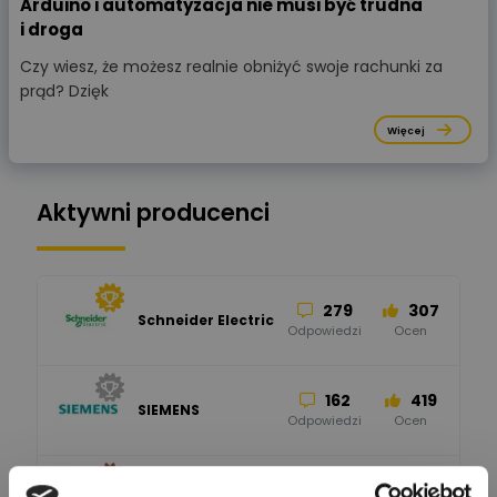
Arduino i automatyzacja nie musi być trudna
i droga
Czy wiesz, że możesz realnie obniżyć swoje rachunki za
prąd? Dzięk
Więcej
Aktywni producenci
279
307
Schneider Electric
Odpowiedzi
Ocen
162
419
SIEMENS
Odpowiedzi
Ocen
245
206