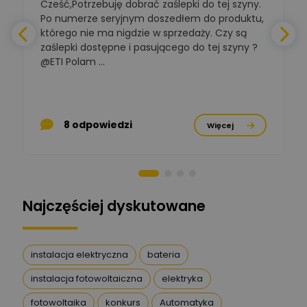
Cześć,Potrzebuję dobrać zaślepki do tej szyny.
W
Zadaj pytanie
Elektrotechniki
Po numerze seryjnym doszedłem do produktu,
Ekspert ds. normalizacji
którego nie ma nigdzie w sprzedaży. Czy są
zaślepki dostępne i pasującego do tej szyny ?
a
BOWWE
Ekspert ds. rozwoju
@ETI Polam ...
Zadaj pytanie
biznesu w sektorze online
a
i technologii
komputerowych
p
Mariusz Borowy
8 odpowiedzi
Więcej
Ekspert ds. remontu starej
Zadaj pytanie
chaty
Stanisław Rak
Zadaj pytanie
Ekspert P&PM
Najczęściej dyskutowane
Artur Dudek
Zadaj pytanie
Ekspert
instalacja elektryczna
bateria
instalacja fotowoltaiczna
elektryka
DanielM
Zadaj pytanie
Ekspert
fotowoltaika
konkurs
Automatyka