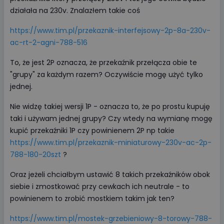
działała na 230v. Znalazłem takie coś
https://www.tim.pl/przekaznik-interfejsowy-2p-8a-230v-
ac-rt-2-agni-788-516
To, że jest 2P oznacza, że przekaźnik przełącza obie te
"grupy" za każdym razem? Oczywiście mogę użyć tylko
jednej.
Nie widzę takiej wersji 1P - oznacza to, że po prostu kupuję
taki i używam jednej grupy? Czy wtedy na wymianę mogę
kupić przekaźniki 1P czy powinienem 2P np takie
https://www.tim.pl/przekaznik-miniaturowy-230v-ac-2p-
788-180-20szt
?
Oraz jeżeli chciałbym ustawić 8 takich przekaźników obok
siebie i zmostkować przy cewkach ich neutrale - to
powinienem to zrobić mostkiem takim jak ten?
https://www.tim.pl/mostek-grzebieniowy-8-torowy-788-