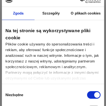
F&F
Odpowiedzi
Ocen
Zgoda
Szczegóły
O plikach cookies
90
208
BleBox
Odpowiedzi
Ocen
Na tej stronie są wykorzystywane pliki
67
184
cookie
Phoenix Contact
Odpowiedzi
Ocen
Plików cookie używamy do spersonalizowania treści i
reklam, aby oferować funkcje społecznościowe i
Zobacz wszystkich
analizować ruch w naszej witrynie. Informacje o tym, jak
26
113
automatyka pollin
Odpowiedzi
Ocen
korzystasz z naszej witryny, udostępniamy partnerom
społecznościowym, reklamowym i analitycznym.
Pomocni użytkownicy
Partnerzy mogą połączyć te informacje z innymi danymi
34
86
Hager
otrzymanymi od Ciebie lub uzyskanymi podczas
Odpowiedzi
Ocen
korzystania z ich usług. Dzięki Twojej zgodzie możemy
lepiej dopasować ofertę do Twoich zainteresowań i
Wybór
2358
2733
artel electric
47
67
ELKO-BIS Systemy
Niezbędne
preferencji.
Odpowiedzi
Ocen
zgody
Odgromowe
Odpowiedzi
Ocen