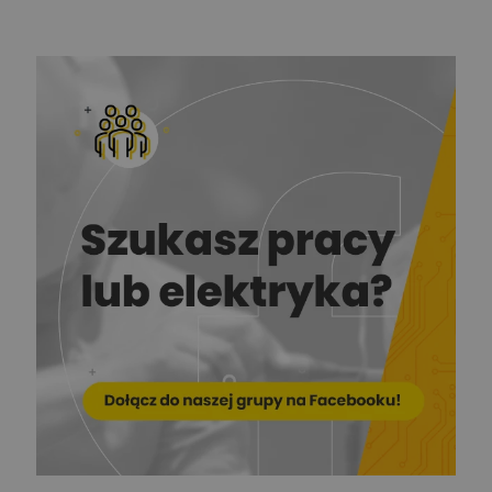
Ekspert Elektromechanik,
Zadaj pytanie
mechanik
Redakcja
Zadaj pytanie
Ekspert ds. prądu
Krzysztof
Stelęgowski
Zadaj pytanie
Ekspert
EL-ROJ
Ekspert
Zadaj pytanie
Automatyk/Elektryk/Mana
ger
Mariusz Pajkowski
Zadaj pytanie
Ekspert
Grzegorz Chudzik
Zadaj pytanie
Ekspert