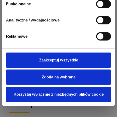
Funkcjonalne
1256
790
Zhandos62
50
59
Odpowiedzi
Ocen
Zamel
Odpowiedzi
Ocen
Analityczne / wydajnościowe
1211
634
Szymon028
52
45
Odpowiedzi
Ocen
WAGO
Odpowiedzi
Ocen
Reklamowe
1093
594
Maras324
Odpowiedzi
Ocen
Zaakceptuj wszystkie
913
607
Sebastian Łyźniak
Odpowiedzi
Ocen
Zgoda na wybrane
Zobacz wszystkich
1112
371
Pysiak
Odpowiedzi
Ocen
Korzystaj wyłącznie z niezbędnych plików cookie
Nasi eksperci
507
971
Bartłomiej
Jaworski
Odpowiedzi
Ocen