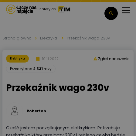
należy do
Strona główna
Elektryka
Przekaźnik wago 230v
10.11.2022
Elektryka
Zgłoś naruszenie
Przeczytano
2 531
razy
Przekaźnik wago 230v
Robertob
Cześć jestem początkującym eletkrykiem. Potrzebuje
przekaźnika który przełączy 230v i też jego cewka będzie