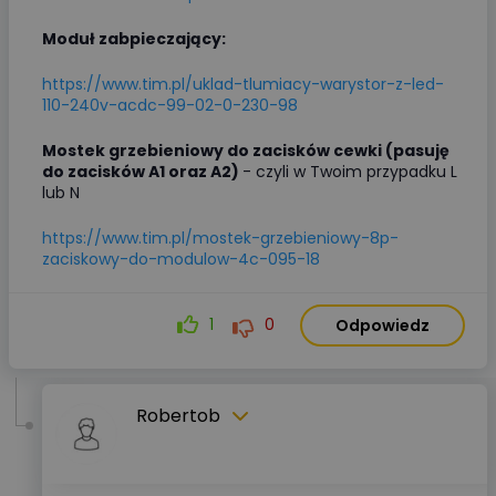
Moduł zabpieczający:
https://www.tim.pl/uklad-tlumiacy-warystor-z-led-
110-240v-acdc-99-02-0-230-98
Mostek grzebieniowy do zacisków cewki (pasuję
do zacisków A1 oraz A2)
- czyli w Twoim przypadku L
lub N
https://www.tim.pl/mostek-grzebieniowy-8p-
zaciskowy-do-modulow-4c-095-18
1
0
Odpowiedz
Robertob