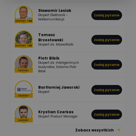
Sławomir Lesiak
Ekspert Elektronik -
Zadaj pytanie
955
374
Pawel02
telekomunikacja
Odpowiedzi
Ocen
Tomasz
Brzostowski
Zadaj pytanie
532
714
boss
Ekspert ds. fotowoltaiki
Odpowiedzi
Ocen
Piotr Bibik
Ekspert ds. Inteligentnych
Zadaj pytanie
796
244
budynków, Salama Piotr
DawidZak
Bibik
Odpowiedzi
Ocen
Bartłomiej Jaworski
Zadaj pytanie
Ekspert
Krystian Czerkas
Zadaj pytanie
Ekspert Product Manager
Zobacz wszystkich
Jacek Niżyński