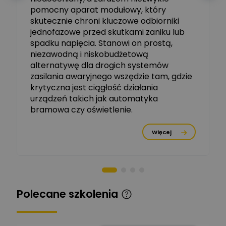
Ekspert ABB
Zadaj pytanie
pomocny aparat modułowy, który
Ekspert, ABB
skutecznie chroni kluczowe odbiorniki
jednofazowe przed skutkami zaniku lub
Michał Szulborski
spadku napięcia. Stanowi on prostą,
Ekspert ETI - Dr inż. w
dziedzinie Aparatów
niezawodną i niskobudżetową
Zadaj pytanie
Elektrycznych / Senior
alternatywę dla drogich systemów
R&D Scientist / Product
Manager
zasilania awaryjnego wszędzie tam, gdzie
krytyczna jest ciągłość działania
Tomasz Dźwigała
urządzeń takich jak automatyka
Ekspert Menadżer
Zadaj pytanie
bramowa czy oświetlenie.
Produktu, TIM SA
Więcej
Damian Czernik
Zadaj pytanie
Ekspert ds. instalacji OZE
Piotr Muskała
Ekspert Specjalista ds
Zadaj pytanie
Polecane szkolenia
prezentacji
Kancelaria Prawna
CKC Solution
Zadaj pytanie