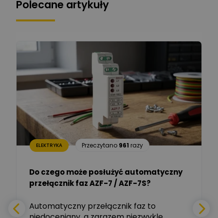
Polecane artykuły
Łukasz Bronicz
Ekspert ds. technologii
Zadaj pytanie
komputerowych
Łukasz Barton
Zadaj pytanie
Ekspert Elektryk
Dariusz Placek
Ekspert mgr inż. elektronik
Zadaj pytanie
i informatyk, Hager Polska
Sp. z o.o.
Aleksander NKT
Zadaj pytanie
Przeczytano
961
razy
ELEKTRYKA
Ekspert
Do czego może posłużyć automatyczny
Tomasz Salak
przełącznik faz AZF-7 / AZF-7S?
-
Zadaj pytanie
Ekspert
e
Automatyczny przełącznik faz to
niedoceniany, a zarazem niezwykle