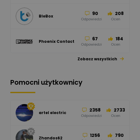
90
208
BleBox
Odpowiedzi
Ocen
67
184
Phoenix Contact
Odpowiedzi
Ocen
Zobacz wszystkich
26
113
automatyka pollin
Odpowiedzi
Ocen
Pomocni użytkownicy
34
86
Hager
Odpowiedzi
Ocen
2358
2733
artel electric
47
67
ELKO-BIS Systemy
Odpowiedzi
Ocen
Odgromowe
Odpowiedzi
Ocen
1256
790
Zhandos62