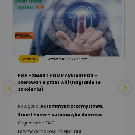
Marcin Nowicki
Ekspert mgr. inż. elektryk,
Zadaj pytanie
TIM SA
Renata
Januszewska
Zadaj pytanie
Ekspert Inżynieria
bezpieczeństwa
Wyświetlono
277
razy
ON-LINE
Adam Włastowski
Zadaj pytanie
Ekspert
F&F - SMART HOME: system FOX -
sterowanie przez wifi (nagranie ze
Daniel Michalik
szkolenia)
Zadaj pytanie
Ekspert Elektryk
Kategorie:
Automatyka przemysłowa
,
Tomasz Kowalski
Smart Home - automatyka domowa
,
Zadaj pytanie
Ekspert Elektryk
Organizator:
F&F
Estymowania ilość miejsc:
100
Damian