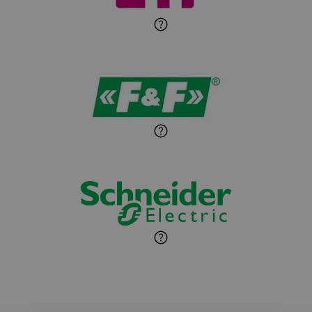
Ekspert Elektryk
Sandra Wiśniewska
Ekspert ds. wnętrzarskich
Zadaj pytanie
detali
Paweł Sekuła
Zadaj pytanie
Ekspert Instalator
Jaroslaw Wiater
Zadaj pytanie
Ekspert
Marcin Pełech
Zadaj pytanie
Ekspert