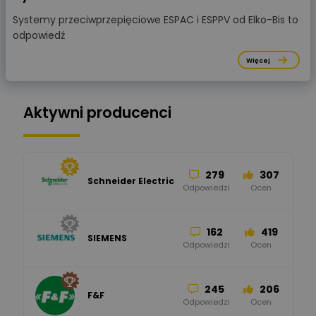
Systemy przeciwprzepięciowe ESPAC i ESPPV od Elko-Bis to
odpowiedź
Więcej
Aktywni producenci
279
307
Schneider Electric
Odpowiedzi
Ocen
162
419
SIEMENS
Odpowiedzi
Ocen
245
206
F&F
Odpowiedzi
Ocen