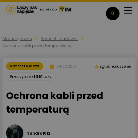
należy do
Strona główna
Remont i budowa
Ochrona kabli przed temperaturą
04.03.2023
Remont i budowa
Zgłoś naruszenie
Przeczytano
1 861
razy
Ochrona kabli przed
temperaturą
Sandro1812