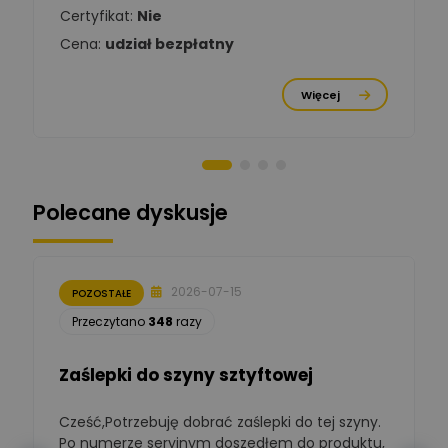
Chróściński
Zadaj pytanie
Certyfikat:
Nie
Ekspert
Cena:
udział bezpłatny
Michał Cichosz
Ekspert Menadżer
Zadaj pytanie
Więcej
Produktu, TIM S.A
Norbert Kiszka
Zadaj pytanie
Ekspert ds. zabezpieczeń
Polecane dyskusje
Moderator
Zbigniew
Zadaj pytanie
Ekspert Początkujący
2026-07-15
POZOSTAŁE
Łukasz Nowak
Przeczytano
348
razy
Ekspert ds. automatyki
Zadaj pytanie
budynkowej
Zaślepki do szyny sztyftowej
Polska Izba
Gospodarcza
Cześć,Potrzebuję dobrać zaślepki do tej szyny.
W
Zadaj pytanie
Elektrotechniki
Po numerze seryjnym doszedłem do produktu,
Ekspert ds. normalizacji