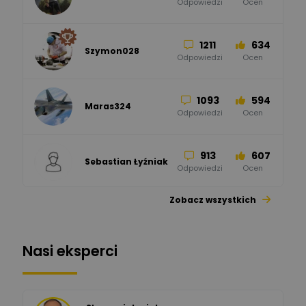
50
59
Odpowiedzi
Ocen
Zamel
Odpowiedzi
Ocen
1211
634
Szymon028
52
45
Odpowiedzi
Ocen
WAGO
Odpowiedzi
Ocen
1093
594
Maras324
Odpowiedzi
Ocen
913
607
Sebastian Łyźniak
Odpowiedzi
Ocen
Zobacz wszystkich
1112
371
Pysiak
Odpowiedzi
Ocen
Nasi eksperci
507
971
Bartłomiej
Jaworski
Odpowiedzi
Ocen