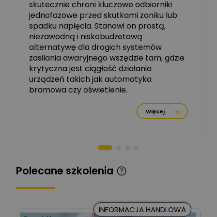
skutecznie chroni kluczowe odbiorniki
jednofazowe przed skutkami zaniku lub
Michał Szulborski
spadku napięcia. Stanowi on prostą,
Ekspert ETI - Dr inż. w
dziedzinie Aparatów
niezawodną i niskobudżetową
Zadaj pytanie
Elektrycznych / Senior
alternatywę dla drogich systemów
R&D Scientist / Product
Manager
zasilania awaryjnego wszędzie tam, gdzie
krytyczna jest ciągłość działania
Tomasz Dźwigała
urządzeń takich jak automatyka
Ekspert Menadżer
Zadaj pytanie
bramowa czy oświetlenie.
Produktu, TIM SA
Więcej
Damian Czernik
Zadaj pytanie
Ekspert ds. instalacji OZE
Piotr Muskała
Ekspert Specjalista ds
Zadaj pytanie
Polecane szkolenia
prezentacji
Kancelaria Prawna
CKC Solution
Zadaj pytanie
INFORMACJA HANDLOWA
Ekspert Prawnik