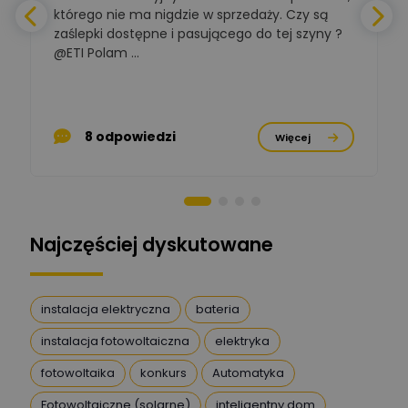
którego nie ma nigdzie w sprzedaży. Czy są
zaślepki dostępne i pasującego do tej szyny ?
a
BOWWE
Ekspert ds. rozwoju
@ETI Polam ...
Zadaj pytanie
biznesu w sektorze online
a
i technologii
komputerowych
p
Mariusz Borowy
8 odpowiedzi
Więcej
Ekspert ds. remontu starej
Zadaj pytanie
chaty
Stanisław Rak
Zadaj pytanie
Ekspert P&PM
Najczęściej dyskutowane
Artur Dudek
Zadaj pytanie
Ekspert
instalacja elektryczna
bateria
instalacja fotowoltaiczna
elektryka
DanielM
Zadaj pytanie
Ekspert
fotowoltaika
konkurs
Automatyka
Fotowoltaiczne (solarne)
inteligentny dom