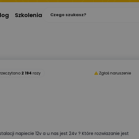
log
Szkolenia
rzeczytano
2 194
razy
Zgłoś naruszenie
alacji napiecie 12v a u nas jest 24v ? Które rozwiazanie jest