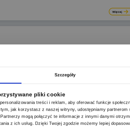
Więcej
 kuchenkę elektryczną a jakie pod zmywarkę? Czy s
Więcej
Szczegóły
 - O społeczności "Łączy nas napięcie"
orzystywane pliki cookie
dla nas niezwykle ważne, dlatego planując rozwój
ersonalizowania treści i reklam, aby oferować funkcje społecz
 o tym, jak korzystasz z naszej witryny, udostępniamy partnero
Partnerzy mogą połączyć te informacje z innymi danymi otrzym
Więcej
nia z ich usług. Dzięki Twojej zgodzie możemy lepiej dopasow