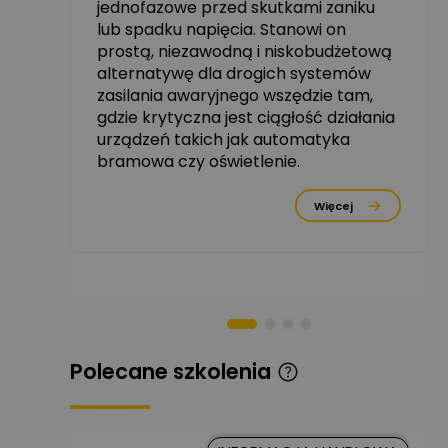
jednofazowe przed skutkami zaniku
zowe
lub spadku napięcia. Stanowi on
Michał Szulborski
prostą, niezawodną i niskobudżetową
Ekspert ETI - Dr inż. w
alternatywę dla drogich systemów
dziedzinie Aparatów
Zadaj pytanie
Elektrycznych / Senior
zasilania awaryjnego wszędzie tam,
R&D Scientist / Product
gdzie krytyczna jest ciągłość działania
Manager
urządzeń takich jak automatyka
bramowa czy oświetlenie.
Tomasz Dźwigała
Ekspert Menadżer
Zadaj pytanie
rzez
Produktu, TIM SA
Więcej
Damian Czernik
Zadaj pytanie
Ekspert ds. instalacji OZE
Piotr Muskała
Ekspert Specjalista ds
Zadaj pytanie
prezentacji
Polecane szkolenia
Kancelaria
Prawna CKC
Zadaj pytanie
Solution
Ekspert Prawnik