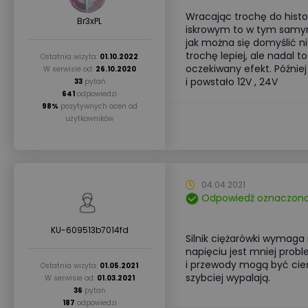
Wracając trochę do histo
Br3xPL
iskrowym to w tym samym
jak można się domyślić ni
trochę lepiej, ale nadal 
Ostatnia wizyta:
01.10.2022
oczekiwany efekt. Późnie
W serwisie od:
26.10.2020
i powstało 12V , 24V
33
pytań
641
odpowiedzi
98%
pozytywnych ocen od
użytkowników
04.04.2021
Odpowiedź oznaczona
KU-609513b7014fd
Silnik ciężarówki wymaga
napięciu jest mniej prob
i przewody mogą być cieńs
Ostatnia wizyta:
01.05.2021
szybciej wypalają.
W serwisie od:
01.03.2021
36
pytań
187
odpowiedzi