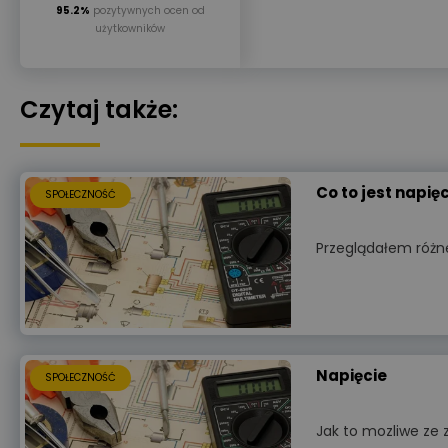
95.2%
pozytywnych ocen od
użytkowników
Czytaj także:
Co to jest napi
SPOŁECZNOŚĆ
Przeglądałem różn
Napięcie
SPOŁECZNOŚĆ
Jak to mozliwe ze