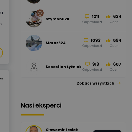
Odpowiedzi
Ocen
iu
1211
634
Szymon028
52
45
Odpowiedzi
Ocen
o
WAGO
Odpowiedzi
Ocen
1093
594
Maras324
Odpowiedzi
Ocen
913
607
Sebastian Łyźniak
Odpowiedzi
Ocen
Zobacz wszystkich
1112
371
Pysiak
Odpowiedzi
Ocen
Nasi eksperci
507
971
Bartłomiej
Jaworski
Odpowiedzi
Ocen
Sławomir Lesiak