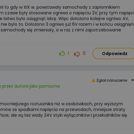
rii to gdy w XIX w. powstawały samochody z zapłonnikiem
 czasie były stosowane ogniwa o napięciu 2V, przy tym napięc
e łatwo było osiągnąć iskrę. Więc dołożono kolejne ogniwo 4V,
to nie było to. Dołożono 3 ogniwo już 6V razem i w końcu osiągnięt
j samochody się zmieniały, a w raz z nimi zapotrzebowanie
1
0
Odpowiedz
Zgłoś naruszenie
 przez autora jako pomocna
 mocniejszego rozrusznika niz w osobówkach, przy wyzszym
lemów ze spadkami napięcia na przewodach, mniejsze straty
ze, ale są też wady 24V styki wyłączników i przekaźników się