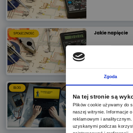
Jakie napięcie
SPOŁECZNOŚĆ
Jakie napięcie pod
Zgoda
Poradnik Łukasza
BLOG
Na tej stronie są wyk
Wasze zdanie jest 
Plików cookie używamy do sp
naszej witrynie. Informacje
reklamowym i analitycznym. 
uzyskanymi podczas korzysta