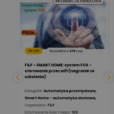
INFORMACJA HANDLOWA
Marcin Nowicki
Ekspert mgr. inż. elektryk,
Zadaj pytanie
TIM SA
Renata
Januszewska
Zadaj pytanie
Ekspert Inżynieria
28
razy
bezpieczeństwa
Wyświetlono
275
razy
ON-LINE
Adam Włastowski
Zadaj pytanie
Ekspert
a -
F&F - SMART HOME: system FOX -
sterowanie przez wifi (nagranie ze
szkolenia)
Daniel Michalik
Zadaj pytanie
wa
,
Ekspert Elektryk
Kategorie:
Automatyka przemysłowa
,
Tomasz Kowalski
Smart Home - automatyka domowa
,
Zadaj pytanie
Ekspert Elektryk
Organizator:
F&F
Estymowania ilość miejsc:
100