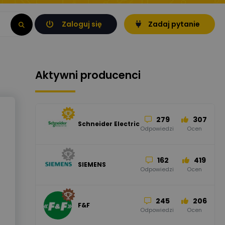
Zaloguj się
Zadaj pytanie
Aktywni producenci
279
307
Schneider Electric
Odpowiedzi
Ocen
162
419
SIEMENS
Odpowiedzi
Ocen
245
206
F&F
Odpowiedzi
Ocen