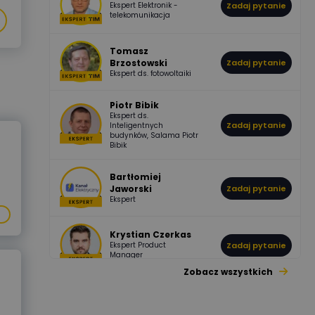
Ekspert Elektronik -
Zadaj pytanie
955
374
Pawel02
telekomunikacja
Odpowiedzi
Ocen
Tomasz
Brzostowski
Zadaj pytanie
532
714
boss
Ekspert ds. fotowoltaiki
Odpowiedzi
Ocen
Piotr Bibik
Ekspert ds.
796
244
Zadaj pytanie
Inteligentnych
DawidZak
budynków, Salama Piotr
Odpowiedzi
Ocen
Bibik
Bartłomiej
Jaworski
Zadaj pytanie
Ekspert
Krystian Czerkas
Ekspert Product
Zadaj pytanie
Manager
Zobacz wszystkich
Jacek Niżyński
Ekspert Elektromechanik,
Zadaj pytanie
mechanik