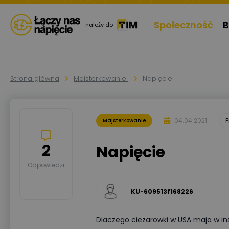
Społeczność
B
należy do
Strona główna
Majsterkowanie
Napięcie
04.04.2021
P
Majsterkowanie
2
Napięcie
Odpowiedzi
KU-609513f168226
Dlaczego ciezarowki w USA maja w inst