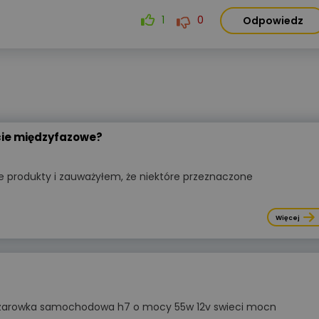
1
0
Odpowiedz
ęcie międzyfazowe?
e produkty i zauważyłem, że niektóre przeznaczone
Więcej
 zarowka samochodowa h7 o mocy 55w 12v swieci mocn