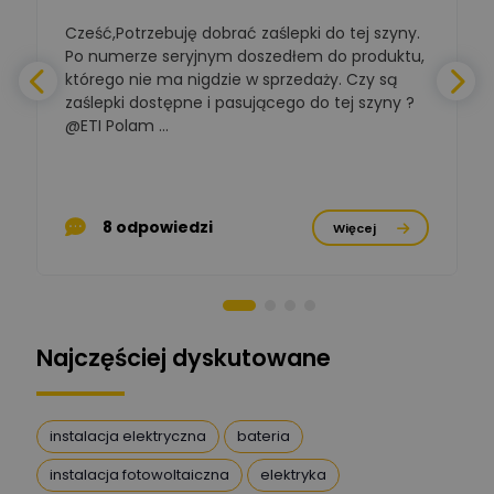
Polska Izba
Gospodarcza
Cześć,Potrzebuję dobrać zaślepki do tej szyny.
W
Zadaj pytanie
Elektrotechniki
Po numerze seryjnym doszedłem do produktu,
Ekspert ds. normalizacji
którego nie ma nigdzie w sprzedaży. Czy są
zaślepki dostępne i pasującego do tej szyny ?
a
BOWWE
Ekspert ds. rozwoju
@ETI Polam ...
Zadaj pytanie
biznesu w sektorze online
a
i technologii
komputerowych
p
Mariusz Borowy
8 odpowiedzi
Więcej
Ekspert ds. remontu starej
Zadaj pytanie
chaty
Stanisław Rak
Zadaj pytanie
Ekspert P&PM
Najczęściej dyskutowane
Artur Dudek
Zadaj pytanie
Ekspert
instalacja elektryczna
bateria
instalacja fotowoltaiczna
elektryka
DanielM