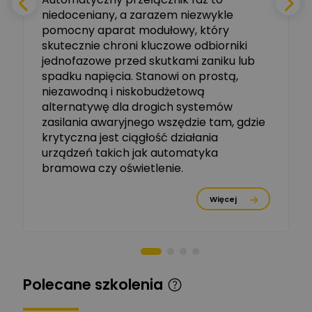
niedoceniany, a zarazem niezwykle
Ekspert ABB
Zadaj pytanie
pomocny aparat modułowy, który
Ekspert, ABB
skutecznie chroni kluczowe odbiorniki
jednofazowe przed skutkami zaniku lub
Michał Szulborski
spadku napięcia. Stanowi on prostą,
Ekspert ETI - Dr inż. w
dziedzinie Aparatów
niezawodną i niskobudżetową
Zadaj pytanie
Elektrycznych / Senior
alternatywę dla drogich systemów
R&D Scientist / Product
Manager
zasilania awaryjnego wszędzie tam, gdzie
krytyczna jest ciągłość działania
Tomasz Dźwigała
urządzeń takich jak automatyka
Ekspert Menadżer
Zadaj pytanie
bramowa czy oświetlenie.
Produktu, TIM SA
Więcej
Damian Czernik
Zadaj pytanie
Ekspert ds. instalacji OZE
Piotr Muskała
Ekspert Specjalista ds
Zadaj pytanie
Polecane szkolenia
prezentacji