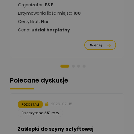
Organizator:
F&F
Estymowania ilość miejsc:
100
Damian
Chróściński
Zadaj pytanie
Certyfikat:
Nie
Ekspert
Cena:
udział bezpłatny
Michał Cichosz
Ekspert Menadżer
Zadaj pytanie
Więcej
Produktu, TIM S.A
Norbert Kiszka
Zadaj pytanie
Ekspert ds. zabezpieczeń
Polecane dyskusje
Moderator
Zbigniew
Zadaj pytanie
Ekspert Początkujący
2026-07-15
POZOSTAŁE
Łukasz Nowak
Przeczytano
351
razy
Ekspert ds. automatyki
Zadaj pytanie
budynkowej
Zaślepki do szyny sztyftowej