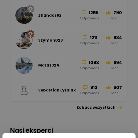
1256
790
Zhandos62
50
59
Odpowiedzi
Ocen
Zamel
Odpowiedzi
Ocen
1211
634
Szymon028
52
45
Odpowiedzi
Ocen
WAGO
Odpowiedzi
Ocen
1093
594
Maras324
Odpowiedzi
Ocen
913
607
Sebastian Łyźniak
Odpowiedzi
Ocen
Zobacz wszystkich
1112
371
Pysiak
Odpowiedzi
Ocen
Nasi eksperci
507
971
Bartłomiej