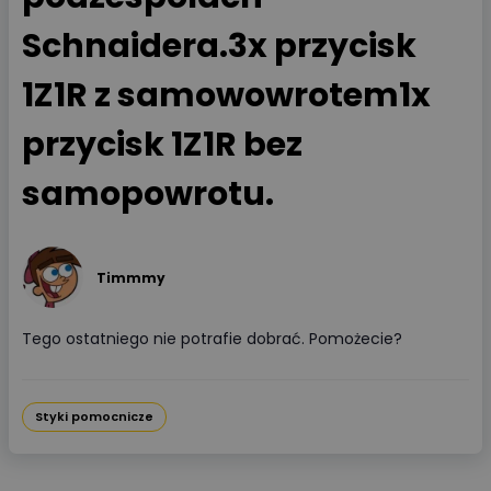
Schnaidera.3x przycisk
1Z1R z samowowrotem1x
przycisk 1Z1R bez
samopowrotu.
Timmmy
Tego ostatniego nie potrafie dobrać. Pomożecie?
Styki pomocnicze