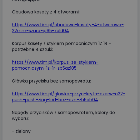
Obudowa kasety z 4 otworami:
https://www.tim.pl/obudowa-kasety-4-otworowa-
22mm-szara-ip65-xald04
Korpus kasety z stykiem pomocniczym 1Z 1R -
potrzebne 4 sztuki:
https://www.tim.pl/korpus-ze-stykiem-
pomocniczym-1z-1r-zb5az105
Główka przycisku bez samopowrotu:
https://www.tim.pl/glowka-przyc-kryta-czerw-o22-
push-push-zing-led-bez-ozn-zb5ah04
Napędy przycisków z samopowrotem, kolory do
wyboru:
- zielony: