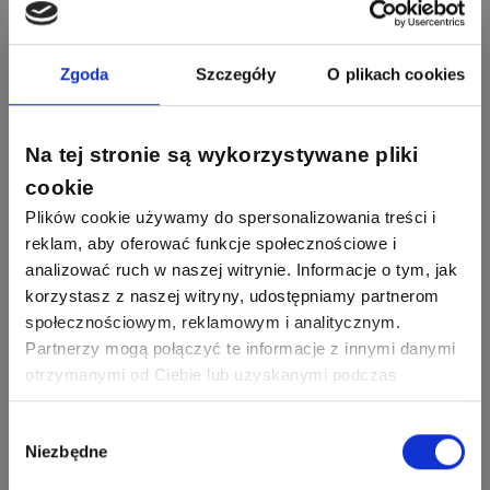
Jaworski
Odpowiedzi
Ocen
Sławomir Lesiak
Zgoda
Szczegóły
O plikach cookies
Ekspert Elektronik -
Zadaj pytanie
955
374
Pawel02
telekomunikacja
Odpowiedzi
Ocen
Tomasz
Na tej stronie są wykorzystywane pliki
Brzostowski
Zadaj pytanie
532
714
boss
cookie
Ekspert ds. fotowoltaiki
Odpowiedzi
Ocen
Plików cookie używamy do spersonalizowania treści i
Piotr Bibik
reklam, aby oferować funkcje społecznościowe i
Ekspert ds. Inteligentnych
Zadaj pytanie
796
244
budynków, Salama Piotr
analizować ruch w naszej witrynie. Informacje o tym, jak
DawidZak
Bibik
Odpowiedzi
Ocen
korzystasz z naszej witryny, udostępniamy partnerom
społecznościowym, reklamowym i analitycznym.
Bartłomiej Jaworski
Partnerzy mogą połączyć te informacje z innymi danymi
Zadaj pytanie
Ekspert
otrzymanymi od Ciebie lub uzyskanymi podczas
korzystania z ich usług. Dzięki Twojej zgodzie możemy
lepiej dopasować ofertę do Twoich zainteresowań i
Wybór
Krystian Czerkas
Zadaj pytanie
Ekspert Product Manager
Niezbędne
preferencji.
zgody