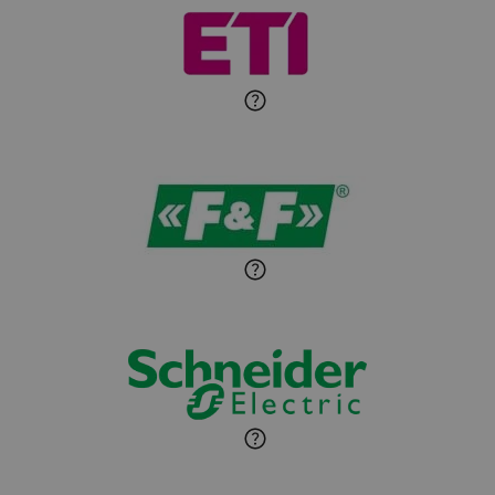
Michał Patryka
Zadaj pytanie
Ekspert Elektryk
Sandra Wiśniewska
Ekspert ds. wnętrzarskich
Zadaj pytanie
detali
Paweł Sekuła
Zadaj pytanie
Ekspert Instalator
Jaroslaw Wiater
Zadaj pytanie
Ekspert
Marcin Pełech
Zadaj pytanie
Ekspert