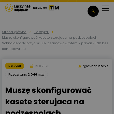
należy do
Strona główna
Elektryka
Muszę skonfigurować kasete sterujaca na podzespolach
Schnaidera.3x przycisk 1Z1R z samowowrotem1x przycisk 1Z1R bez
samopowrotu.
19.11.2020
Elektryka
Zgłoś naruszenie
Przeczytano
2 046
razy
Muszę skonfigurować
kasete sterujaca na
podzespolach