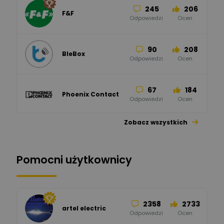
245
206
F&F
Odpowiedzi
Ocen
90
208
BleBox
Odpowiedzi
Ocen
67
184
Phoenix Contact
Odpowiedzi
Ocen
Zobacz wszystkich
26
113
automatyka pollin
Odpowiedzi
Ocen
Pomocni użytkownicy
34
86
Hager
Odpowiedzi
Ocen
2358
2733
artel electric
47
67
ELKO-BIS Systemy
Odpowiedzi
Ocen
Odgromowe
Odpowiedzi
Ocen