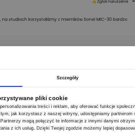
Zgłoś naruszenie
i, na studiach korzystaliśmy z mierników Sonel MIC-30 bardzo
0
0
Odpowiedz
Szczegóły
Zgłoś naruszenie
orzystywane pliki cookie
ersonalizowania treści i reklam, aby oferować funkcje społecz
jest przypadkiem miernik rezystancji izolacji? szukam kombajnu,
ystko.
 o tym, jak korzystasz z naszej witryny, udostępniamy partnero
Partnerzy mogą połączyć te informacje z innymi danymi otrzym
nia z ich usług. Dzięki Twojej zgodzie możemy lepiej dopasow