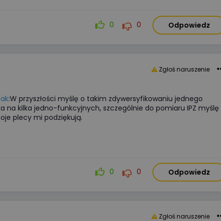
0
0
Odpowiedz
Zgłoś naruszenie
Wyświetlono
3 9
WIDEOPREZENTACJA
iak
:W przyszłości myślę o takim zdywersyfikowaniu jednego
ZCM-42Programator czasowy
ka na kilka jedno-funkcyjnych, szczególnie do pomiaru IPZ myślę
oje plecy mi podziękują.
ustawiany przez Wi-Fi Zamel ext
podstawy konfiguracji
Kategorie:
Automatyka przemysło
Organizator:
Zamel Sp. z o. o.
0
0
Odpowiedz
Certyfikat:
Nie
Cena:
udział bezpłatny
Zgłoś naruszenie