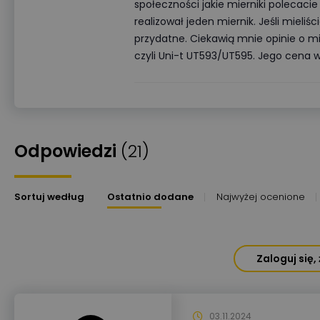
społeczności jakie mierniki polecaci
realizował jeden miernik. Jeśli mieli
przydatne. Ciekawią mnie opinie o m
czyli Uni-t UT593/UT595. Jego cena w
Odpowiedzi
(21)
Sortuj według
Ostatnio dodane
Najwyżej ocenione
Zaloguj się
03.11.2024