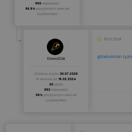
966
odpowiedzi
96.8%
pozytywnych ocen od
użytkowników
03.11.2024
@Sebastian Łyźn
DawidZak
Ostatnia wizyta:
30.07.2026
W serwisie od:
19.02.2024
25
pytań
853
odpowiedzi
96%
pozytywnych ocen od
użytkowników