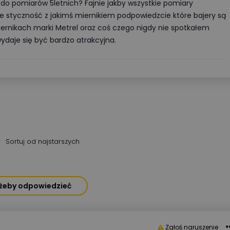
e do pomiarów 5letnich? Fajnie jakby wszystkie pomiary
ście styczność z jakimś miernikiem podpowiedzcie które bajery są
iernikach marki Metrel oraz coś czego nigdy nie spotkałem
ydaje się być bardzo atrakcyjna.
Sortuj od najstarszych
, żeby odpowiedzieć
Zgłoś naruszenie