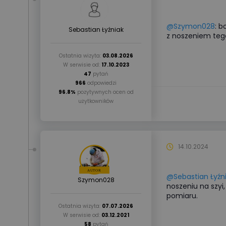
@Szymon028
: b
Sebastian Łyźniak
z noszeniem tego 
Ostatnia wizyta:
03.08.2026
W serwisie od:
17.10.2023
47
pytań
966
odpowiedzi
96.8%
pozytywnych ocen od
użytkowników
14.10.2024
@Sebastian Łyźn
Szymon028
noszeniu na szyi
pomiaru.
Ostatnia wizyta:
07.07.2026
W serwisie od:
03.12.2021
58
pytań