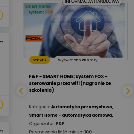
INFORMACJA HANDLOWA
Marcin Nowicki
Ekspert mgr. inż. elektryk,
Zadaj pytanie
TIM SA
Renata
Januszewska
Zadaj pytanie
Ekspert Inżynieria
20
razy
bezpieczeństwa
Wyświetlono
268
razy
ON-LINE
Adam Włastowski
Zadaj pytanie
Ekspert
a -
F&F - SMART HOME: system FOX -
sterowanie przez wifi (nagranie ze
szkolenia)
Daniel Michalik
Zadaj pytanie
wa
,
Ekspert Elektryk
Kategorie:
Automatyka przemysłowa
,
Tomasz Kowalski
Smart Home - automatyka domowa
,
Zadaj pytanie
Ekspert Elektryk
Organizator:
F&F
Estymowania ilość miejsc:
100