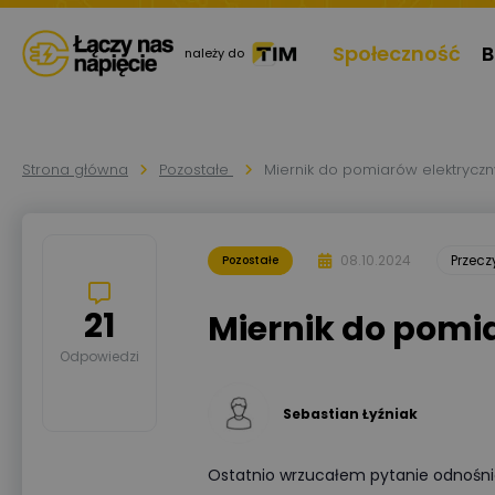
Społeczność
B
należy do
Strona główna
Pozostałe
Miernik do pomiarów elektrycz
08.10.2024
Przec
Pozostałe
21
Miernik do pomi
Odpowiedzi
Sebastian Łyźniak
Ostatnio wrzucałem pytanie odnośnie