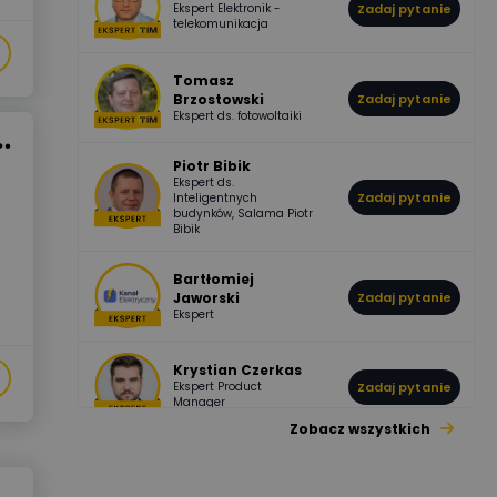
Ekspert Elektronik -
Zadaj pytanie
955
374
Pawel02
telekomunikacja
Odpowiedzi
Ocen
Tomasz
Brzostowski
Zadaj pytanie
532
714
boss
Ekspert ds. fotowoltaiki
Odpowiedzi
Ocen
Piotr Bibik
Ekspert ds.
796
244
Zadaj pytanie
Inteligentnych
DawidZak
budynków, Salama Piotr
Odpowiedzi
Ocen
Bibik
Bartłomiej
Jaworski
Zadaj pytanie
Ekspert
Krystian Czerkas
Ekspert Product
Zadaj pytanie
Manager
Zobacz wszystkich
Jacek Niżyński
Ekspert Elektromechanik,
Zadaj pytanie
mechanik