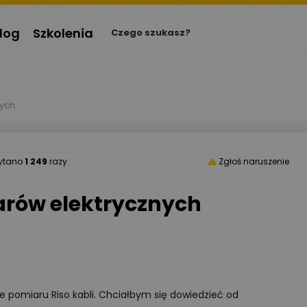
log
Szkolenia
nych
zytano
1 249
razy
Zgłoś naruszenie
arów elektrycznych
 pomiaru Riso kabli. Chciałbym się dowiedzieć od