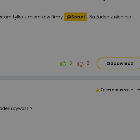
ystam tylko z mierników firmy
@Sonel
. Na żaden z nich nie
0
0
Odpowiedz
Zgłoś naruszenie
modeli używasz ?