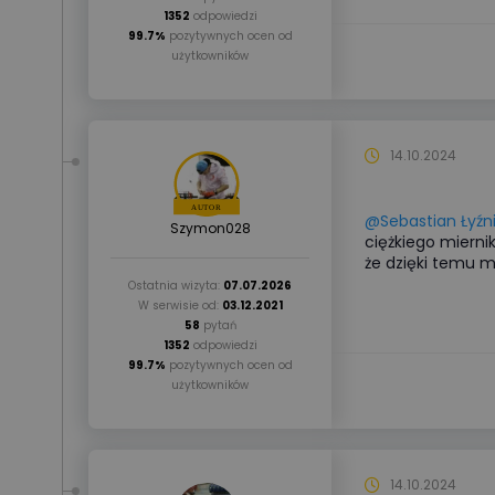
1352
odpowiedzi
99.7%
pozytywnych ocen od
użytkowników
14.10.2024
@Sebastian Łyźn
Szymon028
ciężkiego mierni
że dzięki temu m
Ostatnia wizyta:
07.07.2026
W serwisie od:
03.12.2021
58
pytań
1352
odpowiedzi
99.7%
pozytywnych ocen od
użytkowników
14.10.2024