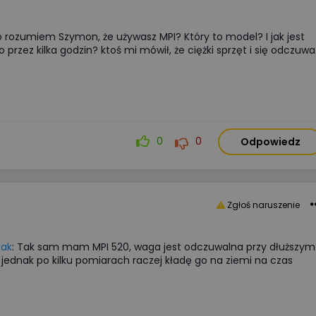
się koniecznością ekonomiczną.
W tym artykule analizujemy kluc
parametry akumulatorów,
o rozumiem Szymon, że używasz MPI? Który to model? I jak jest
porównujemy systemy
przez kilka godzin? ktoś mi mówił, że ciężki sprzęt i się odczuwa
niskonapięciowe
z wysokonapięciowymi oraz
wskazujemy najczęstsze błędy
montażowe, które decydują
o bezawaryjnej pracy instalacji p
0
0
Odpowiedz
długie lata.
Więcej
Zgłoś naruszenie
iak
: Tak sam mam MPI 520, waga jest odczuwalna przy dłuższym
, jednak po kilku pomiarach raczej kładę go na ziemi na czas