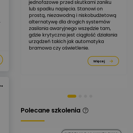
jednofazowe przed skutkami zaniku
zowe
lub spadku napięcia. Stanowi on
Michał Szulborski
prostą, niezawodną i niskobudżetową
Ekspert ETI - Dr inż. w
.
alternatywę dla drogich systemów
dziedzinie Aparatów
Zadaj pytanie
Elektrycznych / Senior
zasilania awaryjnego wszędzie tam,
R&D Scientist / Product
gdzie krytyczna jest ciągłość działania
Manager
urządzeń takich jak automatyka
bramowa czy oświetlenie.
Tomasz Dźwigała
Ekspert Menadżer
Zadaj pytanie
rzez
Produktu, TIM SA
Więcej
Damian Czernik
Zadaj pytanie
Ekspert ds. instalacji OZE
Piotr Muskała
Ekspert Specjalista ds
Zadaj pytanie
prezentacji
Polecane szkolenia
Kancelaria
Prawna CKC
Zadaj pytanie
Solution
Ekspert Prawnik