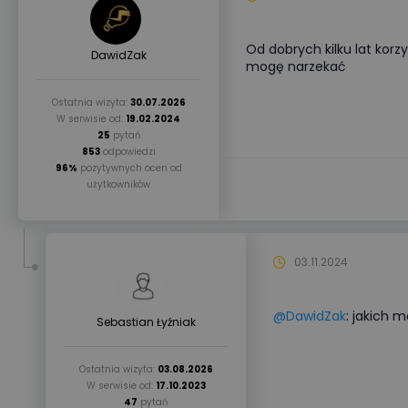
Od dobrych kilku lat korz
DawidZak
mogę narzekać
Ostatnia wizyta:
30.07.2026
W serwisie od:
19.02.2024
25
pytań
853
odpowiedzi
96%
pozytywnych ocen od
użytkowników
03.11.2024
@DawidZak
: jakich 
Sebastian Łyźniak
Ostatnia wizyta:
03.08.2026
W serwisie od:
17.10.2023
47
pytań