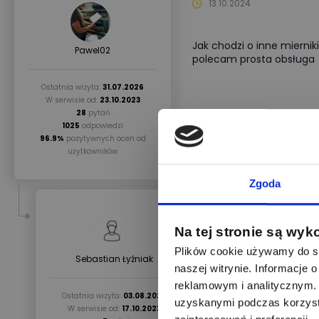
13.10.2024
Jak chodzi o inne miernik
Pawel02
polecam prosta obsługa
Ostatnia wizyta:
31.07.2026
W serwisie od:
23.10.2023
28
pytań
1025
odpowiedzi
96.9%
pozytywnych ocen od
użytkowników
Zgoda
14.10.2024
Na tej stronie są wyk
Plików cookie używamy do sp
@Pawel02
: a to nie 
Sebastian Łyźniak
który mi zmierzy wsz
naszej witrynie. Informacje
reklamowym i analitycznym. 
Ostatnia wizyta:
03.08.2026
uzyskanymi podczas korzysta
W serwisie od:
17.10.2023