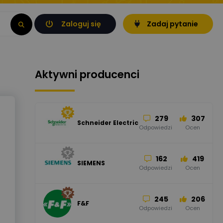
Zaloguj się
Zadaj pytanie
Aktywni producenci
279
307
Schneider Electric
Odpowiedzi
Ocen
162
419
SIEMENS
Odpowiedzi
Ocen
245
206
F&F
Odpowiedzi
Ocen