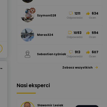
Odpowiedzi
Ocen
1211
634
Szymon028
52
45
Odpowiedzi
Ocen
WAGO
Odpowiedzi
Ocen
1093
594
Maras324
Odpowiedzi
Ocen
913
607
Sebastian Łyźniak
Odpowiedzi
Ocen
Zobacz wszystkich
1112
371
Pysiak
Odpowiedzi
Ocen
Nasi eksperci
507
971
Bartłomiej
Jaworski
Odpowiedzi
Ocen
Sławomir Lesiak