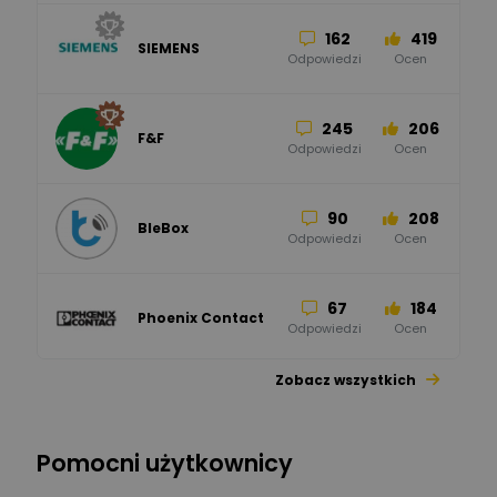
162
419
SIEMENS
Odpowiedzi
Ocen
245
206
F&F
Odpowiedzi
Ocen
90
208
BleBox
Odpowiedzi
Ocen
67
184
Phoenix Contact
Odpowiedzi
Ocen
Zobacz wszystkich
26
113
automatyka pollin
Odpowiedzi
Ocen
Pomocni użytkownicy
34
86