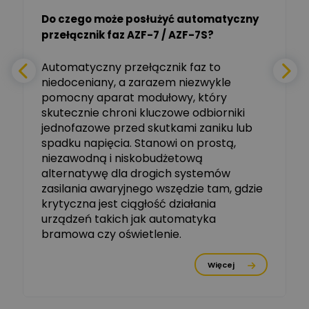
Do czego może posłużyć automatyczny
Tomasz Salak
przełącznik faz AZF-7 / AZF-7S?
-
Zadaj pytanie
Ekspert
e
Automatyczny przełącznik faz to
niedoceniany, a zarazem niezwykle
Ekspert ABB
Zadaj pytanie
pomocny aparat modułowy, który
Ekspert, ABB
skutecznie chroni kluczowe odbiorniki
jednofazowe przed skutkami zaniku lub
Michał Szulborski
spadku napięcia. Stanowi on prostą,
Ekspert ETI - Dr inż. w
dziedzinie Aparatów
niezawodną i niskobudżetową
Zadaj pytanie
Elektrycznych / Senior
alternatywę dla drogich systemów
R&D Scientist / Product
Manager
zasilania awaryjnego wszędzie tam, gdzie
krytyczna jest ciągłość działania
Tomasz Dźwigała
urządzeń takich jak automatyka
Ekspert Menadżer
Zadaj pytanie
bramowa czy oświetlenie.
Produktu, TIM SA
Więcej
Damian Czernik
Zadaj pytanie
Ekspert ds. instalacji OZE