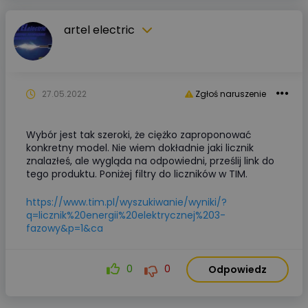
artel electric
27.05.2022
Zgłoś naruszenie
Wybór jest tak szeroki, że ciężko zaproponować
konkretny model. Nie wiem dokładnie jaki licznik
znalazłeś, ale wygląda na odpowiedni, prześlij link do
tego produktu. Poniżej filtry do liczników w TIM.
https://www.tim.pl/wyszukiwanie/wyniki/?
q=licznik%20energii%20elektrycznej%203-
fazowy&p=1&ca
0
0
Odpowiedz