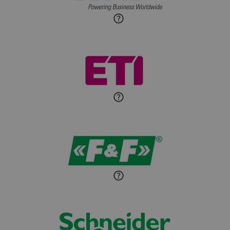
budynkowej
Roman Godlewski
Zadaj pytanie
Ekspert Elektryk
Michał Patryka
Zadaj pytanie
Ekspert Elektryk
Sandra Wiśniewska
Ekspert ds. wnętrzarskich
Zadaj pytanie
detali
Paweł Sekuła
Zadaj pytanie
Ekspert Instalator
Jaroslaw Wiater
Zadaj pytanie
Ekspert