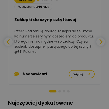
Łukasz Nowak
Przeczytano
346
razy
Ekspert ds. automatyki
Zadaj pytanie
budynkowej
Zaślepki do szyny sztyftowej
Polska Izba
Gospodarcza
Cześć,Potrzebuję dobrać zaślepki do tej szyny.
W
Zadaj pytanie
Elektrotechniki
Po numerze seryjnym doszedłem do produktu,
Ekspert ds. normalizacji
którego nie ma nigdzie w sprzedaży. Czy są
zaślepki dostępne i pasującego do tej szyny ?
a
BOWWE
Ekspert ds. rozwoju
@ETI Polam ...
Zadaj pytanie
biznesu w sektorze online
a
i technologii
komputerowych
p
Mariusz Borowy
8 odpowiedzi
Więcej
Ekspert ds. remontu starej
Zadaj pytanie
chaty
Stanisław Rak
Zadaj pytanie
Ekspert P&PM
Najczęściej dyskutowane