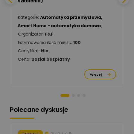
szkolenia)
Zadaj pytanie
Ekspert Elektryk
Kategorie:
Automatyka przemysłowa
,
Tomasz Kowalski
Smart Home - automatyka domowa
,
Zadaj pytanie
Ekspert Elektryk
Organizator:
F&F
Estymowania ilość miejsc:
100
Damian
Chróściński
Zadaj pytanie
Certyfikat:
Nie
Ekspert
Cena:
udział bezpłatny
Michał Cichosz
Ekspert Menadżer
Zadaj pytanie
Więcej
Produktu, TIM S.A
Norbert Kiszka
Zadaj pytanie
Ekspert ds. zabezpieczeń
Polecane dyskusje
Moderator
Zbigniew
Zadaj pytanie
Ekspert Początkujący
2026-07-15
POZOSTAŁE