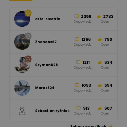
Hager
Odpowiedzi
Ocen
2358
2733
artel electric
47
67
ELKO-BIS Systemy
Odpowiedzi
Ocen
Odgromowe
Odpowiedzi
Ocen
1256
790
Zhandos62
50
59
Odpowiedzi
Ocen
Zamel
Odpowiedzi
Ocen
1211
634
Szymon028
52
45
Odpowiedzi
Ocen
WAGO
Odpowiedzi
Ocen
1093
594
Maras324
Odpowiedzi
Ocen
913
607
Sebastian Łyźniak
Odpowiedzi
Ocen
Zobacz wszystkich