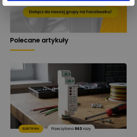
Mariusz Pajkowski
Zadaj pytanie
Ekspert
Grzegorz Chudzik
Zadaj pytanie
Ekspert
Polecane artykuły
Łukasz Bronicz
Ekspert ds. technologii
Zadaj pytanie
komputerowych
Łukasz Barton
Zadaj pytanie
Ekspert Elektryk
Dariusz Placek
Ekspert mgr inż. elektronik
Zadaj pytanie
i informatyk, Hager Polska
Sp. z o.o.
Aleksander NKT
Zadaj pytanie
Przeczytano
963
razy
ELEKTRYKA
Ekspert