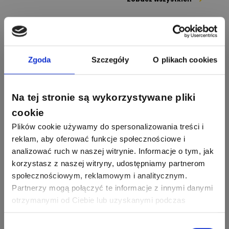
1112
371
Pysiak
Odpowiedzi
Ocen
Nasi eksperci
507
971
Bartłomiej
Jaworski
Odpowiedzi
Ocen
Zgoda
Szczegóły
O plikach cookies
Sławomir Lesiak
Ekspert Elektronik -
Zadaj pytanie
955
374
Pawel02
telekomunikacja
Na tej stronie są wykorzystywane pliki
Odpowiedzi
Ocen
cookie
Tomasz
Plików cookie używamy do spersonalizowania treści i
Brzostowski
Zadaj pytanie
532
714
boss
Ekspert ds. fotowoltaiki
reklam, aby oferować funkcje społecznościowe i
Odpowiedzi
Ocen
analizować ruch w naszej witrynie. Informacje o tym, jak
Piotr Bibik
korzystasz z naszej witryny, udostępniamy partnerom
Ekspert ds. Inteligentnych
Zadaj pytanie
796
244
społecznościowym, reklamowym i analitycznym.
budynków, Salama Piotr
DawidZak
Bibik
Odpowiedzi
Ocen
Partnerzy mogą połączyć te informacje z innymi danymi
otrzymanymi od Ciebie lub uzyskanymi podczas
Bartłomiej Jaworski
korzystania z ich usług. Dzięki Twojej zgodzie możemy
Zadaj pytanie
Ekspert
lepiej dopasować ofertę do Twoich zainteresowań i
Wybór