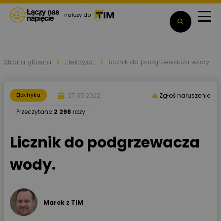
należy do
Strona główna
Elektryka
Licznik do podgrzewacza wody.
27.05.2022
Elektryka
Zgłoś naruszenie
Przeczytano
2 298
razy
Licznik do podgrzewacza
wody.
Marek z TIM