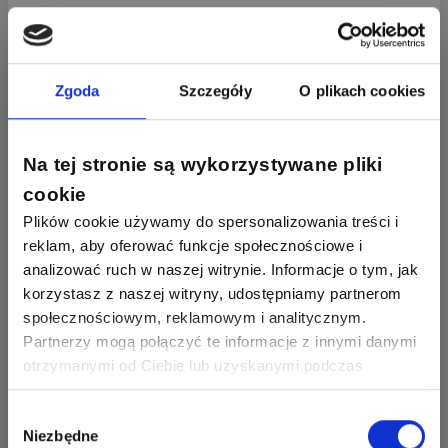
10zer
Zgoda
Szczegóły
O plikach cookies
09.09.2020
Zgłoś naruszenie
Na tej stronie są wykorzystywane pliki
Podłącze się do pytania.
cookie
Mam niemal identyczną sytuację tylko muszę użyć
Plików cookie używamy do spersonalizowania treści i
konkretnego modelu przekaźnika 1208reg.
reklam, aby oferować funkcje społecznościowe i
analizować ruch w naszej witrynie. Informacje o tym, jak
Możecie mi podpowiedzieć czy dobrze kumam.
korzystasz z naszej witryny, udostępniamy partnerom
Z strzałki lecę na lampę brązowym a N podpinam
społecznościowym, reklamowym i analitycznym.
normalnie do N.
Partnerzy mogą połączyć te informacje z innymi danymi
otrzymanymi od Ciebie lub uzyskanymi podczas
Z A1 lecę brązowym do przycisku a wychodzę
korzystania z ich usług. Dzięki Twojej zgodzie możemy
niebieskim do N?
lepiej dopasować ofertę do Twoich zainteresowań i
Wybór
Niezbędne
preferencji.
zgody