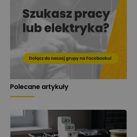
Ekspert
EL-ROJ
Ekspert
Zadaj pytanie
Automatyk/Elektryk/Mana
ger
Mariusz Pajkowski
Zadaj pytanie
Ekspert
Grzegorz Chudzik
Zadaj pytanie
Ekspert
Polecane artykuły
Łukasz Bronicz
Ekspert ds. technologii
Zadaj pytanie
komputerowych
Łukasz Barton
Zadaj pytanie
Ekspert Elektryk