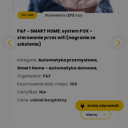
bezpieczeństwa
Wyświetlono
272
razy
ON-LINE
Adam Włastowski
Zadaj pytanie
Ekspert
F&F - SMART HOME: system FOX -
sterowanie przez wifi (nagranie ze
Daniel Michalik
szkolenia)
Zadaj pytanie
Ekspert Elektryk
Kategorie:
Automatyka przemysłowa
,
Tomasz Kowalski
Smart Home - automatyka domowa
,
Zadaj pytanie
Ekspert Elektryk
Organizator:
F&F
Estymowania ilość miejsc:
100
Damian
Chróściński
Zadaj pytanie
Certyfikat:
Nie
Ekspert
Cena:
udział bezpłatny
dodaj odpowiedź
Michał Cichosz
Ekspert Menadżer
Zadaj pytanie
Więcej
Produktu, TIM S.A