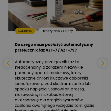
Dariusz Placek
Ekspert mgr inż. elektronik
Zadaj pytanie
i informatyk, Hager Polska
Sp. z o.o.
Aleksander NKT
Zadaj pytanie
Przeczytano
961
razy
ELEKTRYKA
Ekspert
Do czego może posłużyć automatyczny
Tomasz Salak
przełącznik faz AZF-7 / AZF-7S?
-
Zadaj pytanie
Ekspert
e
Automatyczny przełącznik faz to
niedoceniany, a zarazem niezwykle
Ekspert ABB
Zadaj pytanie
pomocny aparat modułowy, który
Ekspert, ABB
skutecznie chroni kluczowe odbiorniki
jednofazowe przed skutkami zaniku lub
Michał Szulborski
spadku napięcia. Stanowi on prostą,
Ekspert ETI - Dr inż. w
dziedzinie Aparatów
niezawodną i niskobudżetową
Zadaj pytanie
Elektrycznych / Senior
alternatywę dla drogich systemów
R&D Scientist / Product
Manager
zasilania awaryjnego wszędzie tam, gdzie
krytyczna jest ciągłość działania