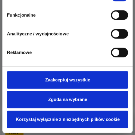
Funkcjonalne
Analityczne / wydajnościowe
Reklamowe
Zaakceptuj wszystkie
1
0
Odpowiedz
Zgoda na wybrane
Korzystaj wyłącznie z niezbędnych plików cookie
EL-ROJ
Ekspert Automatyk/Elektryk/Manager