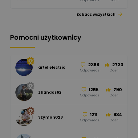
Odpowiedzi
Ocen
Zobacz wszystkich
26
113
automatyka pollin
Odpowiedzi
Ocen
Pomocni użytkownicy
34
86
Hager
Odpowiedzi
Ocen
2358
2733
artel electric
47
67
ELKO-BIS Systemy
Odpowiedzi
Ocen
Odgromowe
Odpowiedzi
Ocen
1256
790
Zhandos62
50
59
Odpowiedzi
Ocen
Zamel
Odpowiedzi
Ocen
1211
634
Szymon028
52
45
Odpowiedzi
Ocen
WAGO
Odpowiedzi
Ocen