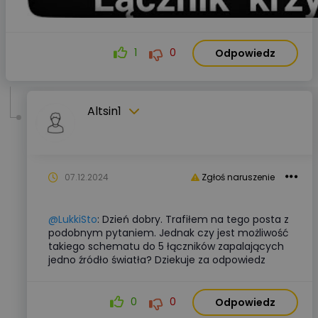
1
0
Odpowiedz
Altsin1
07.12.2024
Zgłoś naruszenie
@LukkiSto
: Dzień dobry. Trafiłem na tego posta z
podobnym pytaniem. Jednak czy jest możliwość
takiego schematu do 5 łączników zapalających
jedno źródło światła? Dziekuje za odpowiedz
0
0
Odpowiedz