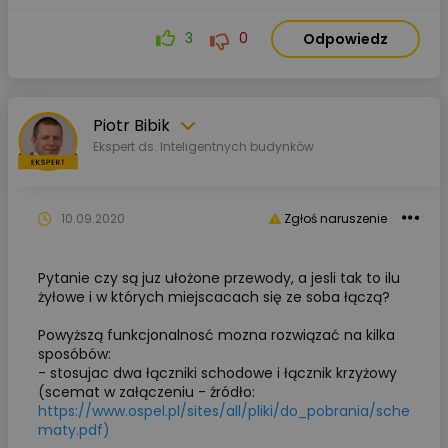
3
0
Odpowiedz
Piotr Bibik
Ekspert ds. Inteligentnych budynków
10.09.2020
Zgłoś naruszenie
Pytanie czy są juz ułożone przewody, a jesli tak to ilu
żyłowe i w których miejscacach się ze soba łączą?
Powyższą funkcjonalnosć mozna rozwiązać na kilka
sposóbów:
- stosujac dwa łączniki schodowe i łącznik krzyżowy
(scemat w załączeniu - źródło:
https://www.ospel.pl/sites/all/pliki/do_pobrania/sche
maty.pdf)