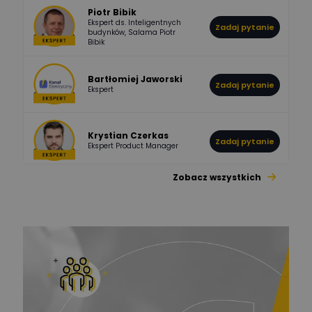
Piotr Bibik
Ekspert ds. Inteligentnych
Zadaj pytanie
796
244
budynków, Salama Piotr
DawidZak
Bibik
Odpowiedzi
Ocen
Bartłomiej Jaworski
Zadaj pytanie
Ekspert
Krystian Czerkas
Zadaj pytanie
Ekspert Product Manager
Zobacz wszystkich
Jacek Niżyński
Ekspert Elektromechanik,
Zadaj pytanie
mechanik
Redakcja
Zadaj pytanie
Ekspert ds. prądu
Krzysztof
Stelęgowski
Zadaj pytanie