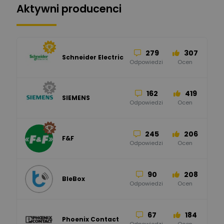
Aktywni producenci
279
307
Schneider Electric
Odpowiedzi
Ocen
162
419
SIEMENS
Odpowiedzi
Ocen
245
206
F&F
Odpowiedzi
Ocen
90
208
BleBox
Odpowiedzi
Ocen
67
184
Phoenix Contact