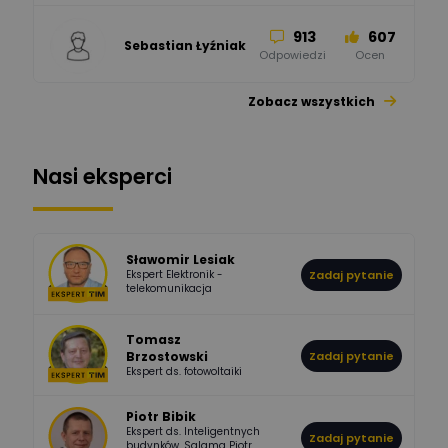
913
607
Sebastian Łyźniak
Odpowiedzi
Ocen
Zobacz wszystkich
1112
371
Pysiak
Odpowiedzi
Ocen
Nasi eksperci
507
971
Bartłomiej
Jaworski
Odpowiedzi
Ocen
Sławomir Lesiak
Ekspert Elektronik -
Zadaj pytanie
955
374
Pawel02
telekomunikacja
Odpowiedzi
Ocen
Tomasz
Brzostowski
Zadaj pytanie
532
714
boss
Ekspert ds. fotowoltaiki
Odpowiedzi
Ocen
Piotr Bibik
Ekspert ds. Inteligentnych
Zadaj pytanie
796
244
budynków, Salama Piotr