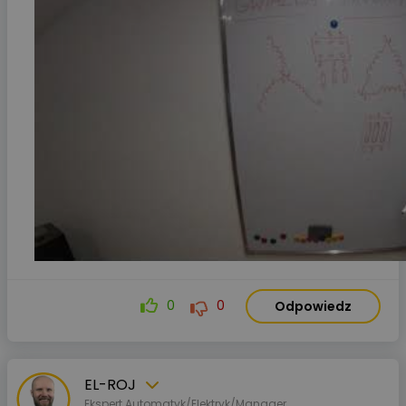
0
0
Odpowiedz
EL-ROJ
Ekspert Automatyk/Elektryk/Manager