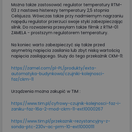
Można także zastosować regulator temperatury RTM-
03 z nastawa histerezy temperatury 2,5 stopnia
Celsjusza. Wówczas także przy nadmiernym nagrzaniu
napędu regulator przerzuci swoje styki zabezpieczając
silnik. Do rozważenia przesyłam także filmik z RTM-01
ZAMELA - prostszym regulatorem temperatury.
Na koniec warto zabezpieczyć się także przed
asymetrią napięcia zasilania lub zbyt niską wartością
napięcia zasilającego. Służy do tego przekaźnik CKM-11:
https://zamel.com/pl-PL/produkty/exta-
automatyka-budynkowa/czujniki-kolejnosci-
faz/ckm-11
Urządzenia można zakupić w TIM :
https://www.tim.pl/cyfrowy-czujnik-kolejnosci-faz-i-
zaniku-faz-16a-2-mod-ckm-11-ext10000267
https://www.tim.pl/przekaznik-rezystancyjny-z-
sonda-ptc-230v-ac-prm-10-ext10000111