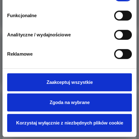
Chciałbym, żeby była stosunkowo lekka.
Funkcjonalne
Więcej
Analityczne / wydajnościowe
Wkręcanie w drewno?
Reklamowe
Posiadam deskę od stelażu łóżka, do której muszę
przykręcić listwę
Więcej
Zaakceptuj wszystkie
Dzwonek do domu – jaki wybrać i jak go podłączyć?
Zgoda na wybrane
Jaki zasięg mają bezprzewodowe dzwonki do drzwi?
Przycisk dzwonkowy
Korzystaj wyłącznie z niezbędnych plików cookie
Więcej