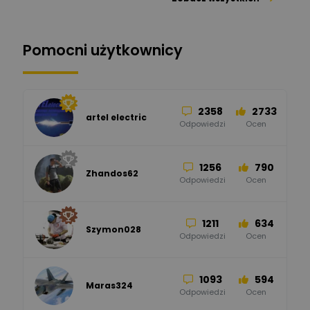
26
113
automatyka pollin
Odpowiedzi
Ocen
Pomocni użytkownicy
34
86
Hager
Odpowiedzi
Ocen
2358
2733
artel electric
47
67
ELKO-BIS Systemy
Odpowiedzi
Ocen
Odgromowe
Odpowiedzi
Ocen
1256
790
Zhandos62
50
59
Odpowiedzi
Ocen
Zamel
Odpowiedzi
Ocen
1211
634
Szymon028
52
45
Odpowiedzi
Ocen
WAGO
Odpowiedzi
Ocen
1093
594
Maras324
Odpowiedzi
Ocen