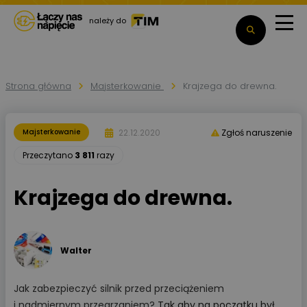
należy do
Strona główna
Majsterkowanie
Krajzega do drewna.
22.12.2020
Majsterkowanie
Zgłoś naruszenie
Przeczytano
3 811
razy
Krajzega do drewna.
Walter
Jak zabezpieczyć silnik przed przeciążeniem
i nadmiernym przegrzaniem?
Tak aby na początku był