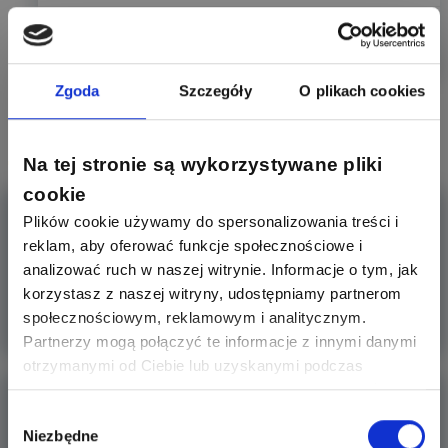
0
0
Odpowiedz
Zgoda
Szczegóły
O plikach cookies
Czytaj także:
Na tej stronie są wykorzystywane pliki
cookie
Tokarka do drewna
Plików cookie używamy do spersonalizowania treści i
reklam, aby oferować funkcje społecznościowe i
Cześć, czy ktoś może polecić tokarke do drewna?
analizować ruch w naszej witrynie. Informacje o tym, jak
Drewnem zajmuje się
korzystasz z naszej witryny, udostępniamy partnerom
społecznościowym, reklamowym i analitycznym.
Więcej
Partnerzy mogą połączyć te informacje z innymi danymi
otrzymanymi od Ciebie lub uzyskanymi podczas
korzystania z ich usług. Dzięki Twojej zgodzie możemy
Polecicie opalarkę do drewna?
lepiej dopasować ofertę do Twoich zainteresowań i
Wybór
Niezbędne
preferencji.
zgody