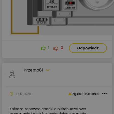
1
0
Odpowiedz
Przemo81
22.12.2020
Zgłoś naruszenie
Koledze zapewne chodzi o niskobudżetowe
rozwiązanie i silnik bezpośredniego rozruchu.