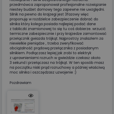
przedmówca zaproponował profesjonalne rozwiązanie
niestey budżet domowy tego zapewne nie uwzględni.
Silnik na pewno do krajzegi jest 3fazowy więc
proponuję w rozdzielce zabezpieczenie dobrać do
silnika który kolega posiada najlepiej podać dane
z tabliczki znamionowej to się tu coś dobierze. wrzucić
termiczne zabezpiecznie i przy krajzedze zamontować
przełącznik gwiazda trójkąt. Najprostrzy znalazłem za
niewielkie pieniądze , trzeba zweryfikować
obciążalność prądową przełącznika z posiadanym
silnikiem. Podłączasz lepiej jak zrobi to elektryk
z uprawnieniami rozruch w gwieździe czekasz około
3 sekund i przełączasz na trójkąt. W ten sposób masz
na początku niski prąd rozruchowy a później właściwą
moc silnika i oszczędzasz uzwojenie :)
Pozdrawiam