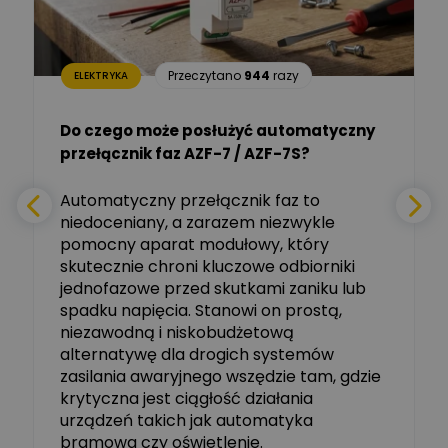
Sp. z o.o.
Aleksander NKT
Zadaj pytanie
Przeczytano
944
razy
ELEKTRYKA
Ekspert
Do czego może posłużyć automatyczny
Tomasz Salak
przełącznik faz AZF-7 / AZF-7S?
-
Zadaj pytanie
Ekspert
e
Automatyczny przełącznik faz to
niedoceniany, a zarazem niezwykle
Ekspert ABB
Zadaj pytanie
pomocny aparat modułowy, który
Ekspert, ABB
skutecznie chroni kluczowe odbiorniki
jednofazowe przed skutkami zaniku lub
Michał Szulborski
spadku napięcia. Stanowi on prostą,
Ekspert ETI - Dr inż. w
dziedzinie Aparatów
niezawodną i niskobudżetową
Zadaj pytanie
Elektrycznych / Senior
alternatywę dla drogich systemów
R&D Scientist / Product
Manager
zasilania awaryjnego wszędzie tam, gdzie
krytyczna jest ciągłość działania
Tomasz Dźwigała
urządzeń takich jak automatyka
Ekspert Menadżer
Zadaj pytanie
bramowa czy oświetlenie.
Produktu, TIM SA