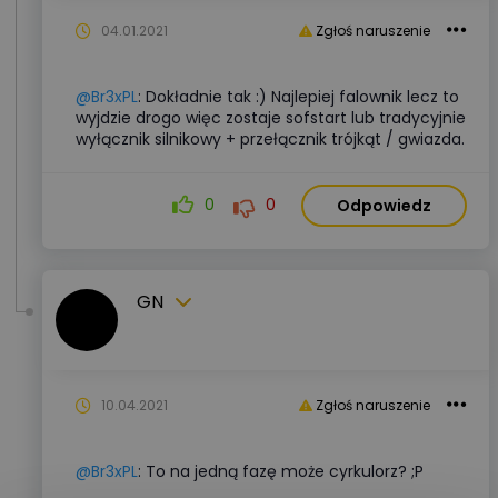
04.01.2021
Zgłoś naruszenie
@Br3xPL
: Dokładnie tak :) Najlepiej falownik lecz to
wyjdzie drogo więc zostaje sofstart lub tradycyjnie
wyłącznik silnikowy + przełącznik trójkąt / gwiazda.
0
0
Odpowiedz
GN
10.04.2021
Zgłoś naruszenie
@Br3xPL
: To na jedną fazę może cyrkulorz? ;P