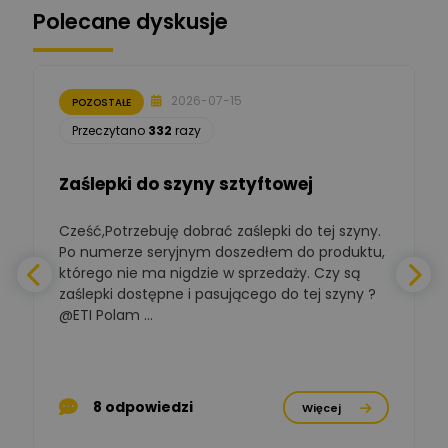
Polecane dyskusje
Moderator
Zbigniew
Zadaj pytanie
Ekspert Początkujący
2026-07-15
POZOSTAŁE
Łukasz Nowak
Przeczytano
332
razy
Ekspert ds. automatyki
Zadaj pytanie
budynkowej
Zaślepki do szyny sztyftowej
Polska Izba
Gospodarcza
Cześć,Potrzebuję dobrać zaślepki do tej szyny.
W
Zadaj pytanie
Elektrotechniki
Po numerze seryjnym doszedłem do produktu,
Ekspert ds. normalizacji
którego nie ma nigdzie w sprzedaży. Czy są
zaślepki dostępne i pasującego do tej szyny ?
a
BOWWE
Ekspert ds. rozwoju
@ETI Polam ...
Zadaj pytanie
biznesu w sektorze online
a
i technologii
komputerowych
p
Mariusz Borowy
8 odpowiedzi
Więcej
Ekspert ds. remontu starej
Zadaj pytanie
chaty