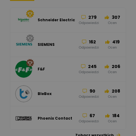
279
307
Schneider Electric
Odpowiedzi
Ocen
162
419
SIEMENS
Odpowiedzi
Ocen
245
206
F&F
Odpowiedzi
Ocen
90
208
BleBox
Odpowiedzi
Ocen
67
184
Phoenix Contact
Odpowiedzi
Ocen
Zobacz wszystkich