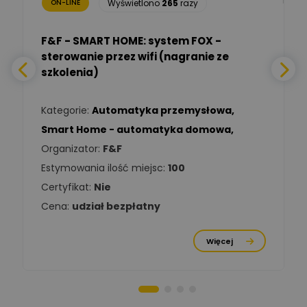
Wyświetlono
265
razy
ON-LINE
Adam Włastowski
Zadaj pytanie
Ekspert
F&F - SMART HOME: system FOX -
sterowanie przez wifi (nagranie ze
Daniel Michalik
szkolenia)
Zadaj pytanie
Ekspert Elektryk
Kategorie:
Automatyka przemysłowa
,
Tomasz Kowalski
Smart Home - automatyka domowa
,
Zadaj pytanie
Ekspert Elektryk
Organizator:
F&F
Estymowania ilość miejsc:
100
Damian
Chróściński
Zadaj pytanie
Certyfikat:
Nie
Ekspert
Cena:
udział bezpłatny
Michał Cichosz
Ekspert Menadżer
Zadaj pytanie
Więcej
Produktu, TIM S.A
Norbert Kiszka
Zadaj pytanie
Ekspert ds. zabezpieczeń