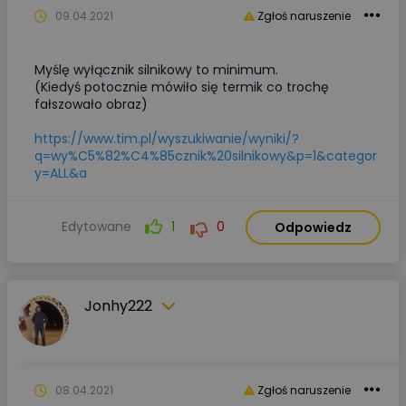
09.04.2021
Zgłoś naruszenie
Myślę wyłącznik silnikowy to minimum.
(Kiedyś potocznie mówiło się termik co trochę
fałszowało obraz)
https://www.tim.pl/wyszukiwanie/wyniki/?
q=wy%C5%82%C4%85cznik%20silnikowy&p=1&categor
y=ALL&a
Edytowane
1
0
Odpowiedz
Jonhy222
08.04.2021
Zgłoś naruszenie