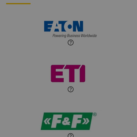
Zadaj pytanie
Ekspert ds. przytulnych
wnętrz
Maciej Jońca
Ekspert ds. automatyki
Zadaj pytanie
budynkowej
Roman Godlewski
Zadaj pytanie
Ekspert Elektryk
Michał Patryka
Zadaj pytanie
Ekspert Elektryk
Sandra Wiśniewska
Ekspert ds. wnętrzarskich
Zadaj pytanie
detali
Paweł Sekuła
Zadaj pytanie
Ekspert Instalator