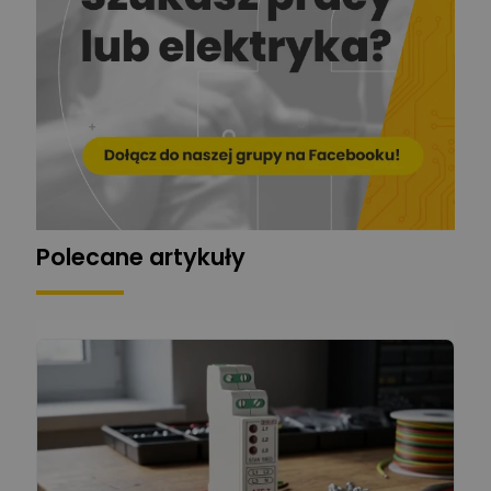
EL-ROJ
Ekspert
Zadaj pytanie
Automatyk/Elektryk/Mana
ger
Mariusz Pajkowski
Zadaj pytanie
Ekspert
Grzegorz Chudzik
Zadaj pytanie
Ekspert
Polecane artykuły
Łukasz Bronicz
Ekspert ds. technologii
Zadaj pytanie
komputerowych
Łukasz Barton
Zadaj pytanie
Ekspert Elektryk
Dariusz Placek
Ekspert mgr inż. elektronik
Zadaj pytanie
i informatyk, Hager Polska