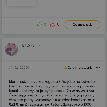
0
0
Odpowiedz
Br3xPL
22.12.2020
Zgłoś naruszenie
Mam nadzieje, że krajzega na 3 fazy, bo na jedną to
bym nie nazwał krajzegą :p. Po pierwsze odpowiedni
kabel. Załózmy, że jakbyś posiadał
3 kW 400V 4KM
(pomijając współczynnik mocy cosφ) prąd płynący
w czasie pracy wyniósłby
7,5 A
. Więc kabel zastosuj
5x2.5mm2.
Stosując
softstart
(koszt około 1000