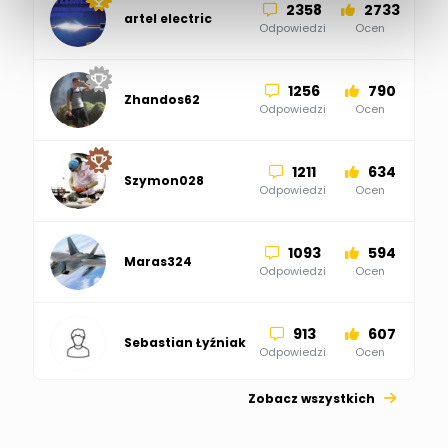
2358
2733
artel electric
47
67
ELKO-BIS Systemy
Odpowiedzi
Ocen
Odgromowe
Odpowiedzi
Ocen
1256
790
Zhandos62
50
59
Odpowiedzi
Ocen
Zamel
Odpowiedzi
Ocen
1211
634
Szymon028
52
45
Odpowiedzi
Ocen
WAGO
Odpowiedzi
Ocen
1093
594
Maras324
Odpowiedzi
Ocen
913
607
Sebastian Łyźniak
Odpowiedzi
Ocen
Zobacz wszystkich
1112
371
Pysiak
Odpowiedzi
Ocen