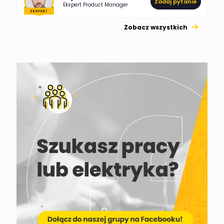
Zadaj pytanie
Ekspert Product Manager
Zobacz wszystkich
Jacek Niżyński
Ekspert Elektromechanik,
Zadaj pytanie
mechanik
Redakcja
Zadaj pytanie
Ekspert ds. prądu
Krzysztof
Stelęgowski
Zadaj pytanie
Ekspert
EL-ROJ
Ekspert
Zadaj pytanie
Automatyk/Elektryk/Mana
ger
Mariusz Pajkowski
Zadaj pytanie
Ekspert