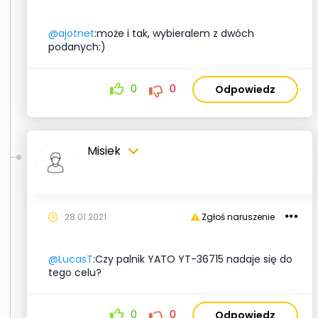
@ajotnet
:może i tak, wybieralem z dwóch
podanych:)
0
0
Odpowiedz
Misiek
28.01.2021
Zgłoś naruszenie
@LucasT
:Czy palnik YATO YT-36715 nadaje się do
tego celu?
0
0
Odpowiedz