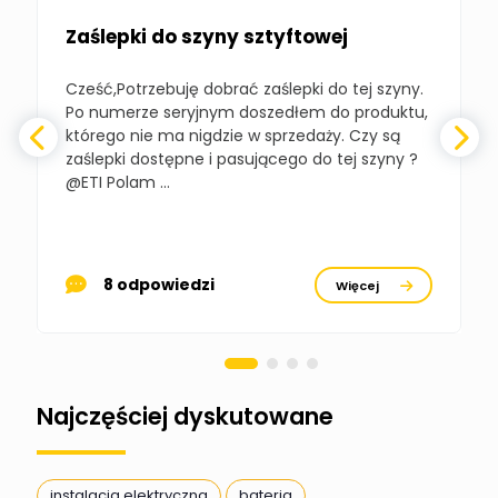
budynkowej
Zaślepki do szyny sztyftowej
Polska Izba
Gospodarcza
Cześć,Potrzebuję dobrać zaślepki do tej szyny.
W
Zadaj pytanie
Elektrotechniki
Po numerze seryjnym doszedłem do produktu,
Ekspert ds. normalizacji
którego nie ma nigdzie w sprzedaży. Czy są
zaślepki dostępne i pasującego do tej szyny ?
a
BOWWE
Ekspert ds. rozwoju
@ETI Polam ...
Zadaj pytanie
biznesu w sektorze online
a
i technologii
komputerowych
p
Mariusz Borowy
8 odpowiedzi
Więcej
Ekspert ds. remontu starej
Zadaj pytanie
chaty
Stanisław Rak
Zadaj pytanie
Ekspert P&PM
Najczęściej dyskutowane
Artur Dudek
Zadaj pytanie
Ekspert
instalacja elektryczna
bateria