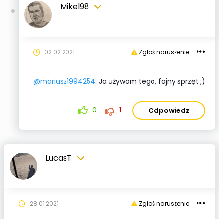
Mikel98
02.02.2021
Zgłoś naruszenie
@mariusz1994254
: Ja używam tego, fajny sprzęt ;)
0
1
Odpowiedz
LucasT
28.01.2021
Zgłoś naruszenie