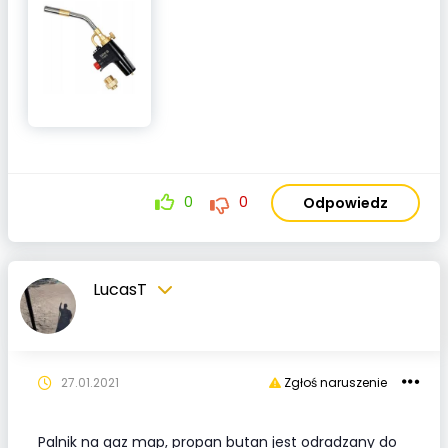
0
0
Odpowiedz
LucasT
27.01.2021
Zgłoś naruszenie
Palnik na gaz map, propan butan jest odradzany do