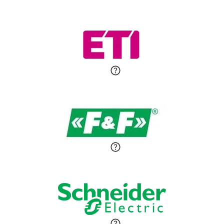
Roman Godlewski
Zadaj pytanie
Ekspert Elektryk
Michał Patryka
Zadaj pytanie
Ekspert Elektryk
Sandra Wiśniewska
Ekspert ds. wnętrzarskich
Zadaj pytanie
detali
Paweł Sekuła
Zadaj pytanie
Ekspert Instalator
Jaroslaw Wiater
Zadaj pytanie
Ekspert
Marcin Pełech
Zadaj pytanie
Ekspert