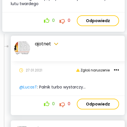
lutu twardego
0
0
Odpowiedz
ajotnet
27.01.2021
Zgłoś naruszenie
@LucasT
: Palnik turbo wystarczy...
0
0
Odpowiedz