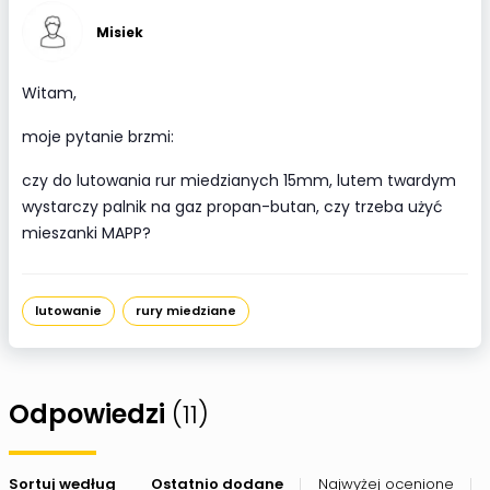
Misiek
Witam,
moje pytanie brzmi:
czy do lutowania rur miedzianych 15mm, lutem twardym
wystarczy palnik na gaz propan-butan, czy trzeba użyć
mieszanki MAPP?
lutowanie
rury miedziane
Odpowiedzi
(11)
Sortuj według
Ostatnio dodane
Najwyżej ocenione