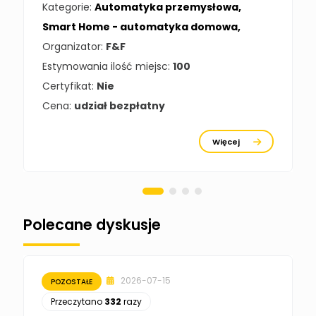
Kategorie:
Automatyka przemysłowa
,
Tomasz Kowalski
Smart Home - automatyka domowa
,
Zadaj pytanie
Ekspert Elektryk
Organizator:
F&F
Estymowania ilość miejsc:
100
Damian
Chróściński
Zadaj pytanie
Certyfikat:
Nie
Ekspert
Cena:
udział bezpłatny
Michał Cichosz
Ekspert Menadżer
Zadaj pytanie
Więcej
Produktu, TIM S.A
Norbert Kiszka
Zadaj pytanie
Ekspert ds. zabezpieczeń
Polecane dyskusje
Moderator
Zbigniew
Zadaj pytanie
Ekspert Początkujący
2026-07-15
POZOSTAŁE
Łukasz Nowak
Przeczytano
332
razy
Ekspert ds. automatyki
Zadaj pytanie