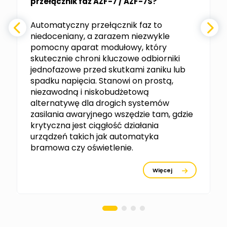
przełącznik faz AZF-7 / AZF-7S?
-
Zadaj pytanie
Ekspert
e
Automatyczny przełącznik faz to
niedoceniany, a zarazem niezwykle
Ekspert ABB
Zadaj pytanie
pomocny aparat modułowy, który
Ekspert, ABB
skutecznie chroni kluczowe odbiorniki
jednofazowe przed skutkami zaniku lub
Michał Szulborski
spadku napięcia. Stanowi on prostą,
Ekspert ETI - Dr inż. w
dziedzinie Aparatów
niezawodną i niskobudżetową
Zadaj pytanie
Elektrycznych / Senior
alternatywę dla drogich systemów
R&D Scientist / Product
Manager
zasilania awaryjnego wszędzie tam, gdzie
krytyczna jest ciągłość działania
Tomasz Dźwigała
urządzeń takich jak automatyka
Ekspert Menadżer
Zadaj pytanie
bramowa czy oświetlenie.
Produktu, TIM SA
Więcej
Damian Czernik
Zadaj pytanie
Ekspert ds. instalacji OZE
Piotr Muskała
Ekspert Specjalista ds
Zadaj pytanie