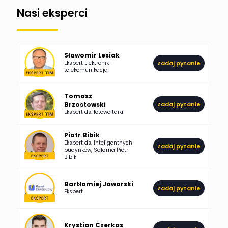
Nasi eksperci
507
971
Bartłomiej
Jaworski
Odpowiedzi
Ocen
Sławomir Lesiak
Ekspert Elektronik -
Zadaj pytanie
955
374
Pawel02
telekomunikacja
Odpowiedzi
Ocen
Tomasz
Brzostowski
Zadaj pytanie
532
714
boss
Ekspert ds. fotowoltaiki
Odpowiedzi
Ocen
Piotr Bibik
Ekspert ds. Inteligentnych
Zadaj pytanie
796
244
budynków, Salama Piotr
DawidZak
Bibik
Odpowiedzi
Ocen
Bartłomiej Jaworski
Zadaj pytanie
Ekspert
Krystian Czerkas