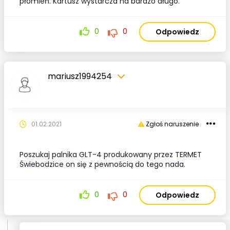
płomień. Kartusz wystarcza na bardzo długo.
0
0
Odpowiedz
mariusz1994254
01.02.2021
Zgłoś naruszenie
Poszukaj palnika GLT-4 produkowany przez TERMET
Świebodzice on się z pewnością do tego nada.
0
0
Odpowiedz