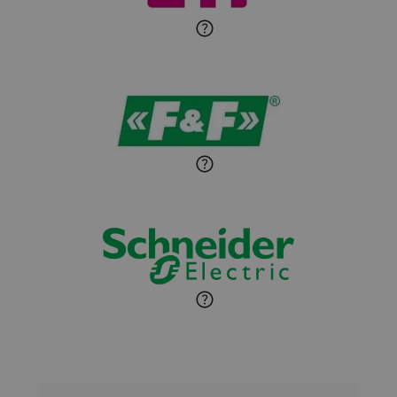
Sandra Wiśniewska
Ekspert ds. wnętrzarskich
Zadaj pytanie
detali
Paweł Sekuła
Zadaj pytanie
Ekspert Instalator
Jaroslaw Wiater
Zadaj pytanie
Ekspert
Marcin Pełech
Zadaj pytanie
Ekspert