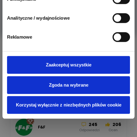
Zgłęb tajniki skutecznej ochrony przeciwprzepięciowej.
Jakie są naj
Analityczne / wydajnościowe
Więcej
Reklamowe
Aktywni producenci
Zaakceptuj wszystkie
279
307
Schneider Electric
Odpowiedzi
Ocen
Zgoda na wybrane
162
419
SIEMENS
Korzystaj wyłącznie z niezbędnych plików cookie
Odpowiedzi
Ocen
245
206
F&F
Odpowiedzi
Ocen