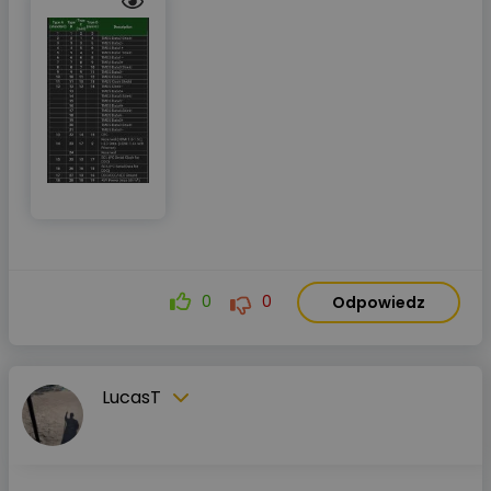
0
0
Odpowiedz
LucasT