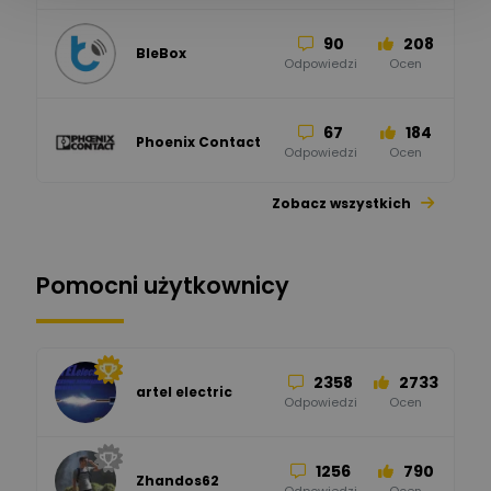
90
208
BleBox
Odpowiedzi
Ocen
67
184
Phoenix Contact
Odpowiedzi
Ocen
Zobacz wszystkich
26
113
automatyka pollin
Odpowiedzi
Ocen
Pomocni użytkownicy
34
86
Hager
Odpowiedzi
Ocen
2358
2733
artel electric
47
67
ELKO-BIS Systemy
Odpowiedzi
Ocen
Odgromowe
Odpowiedzi
Ocen
1256
790
Zhandos62
50
59