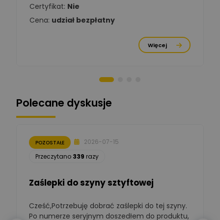
Chróściński
Zadaj pytanie
Certyfikat:
Nie
Ekspert
Cena:
udział bezpłatny
Michał Cichosz
Ekspert Menadżer
Zadaj pytanie
Więcej
Produktu, TIM S.A
Norbert Kiszka
Zadaj pytanie
Ekspert ds. zabezpieczeń
Polecane dyskusje
Moderator
Zbigniew
Zadaj pytanie
Ekspert Początkujący
2026-07-15
POZOSTAŁE
Łukasz Nowak
Przeczytano
339
razy
Ekspert ds. automatyki
Zadaj pytanie
budynkowej
Zaślepki do szyny sztyftowej
Polska Izba
Gospodarcza
Cześć,Potrzebuję dobrać zaślepki do tej szyny.
W
Zadaj pytanie
Elektrotechniki
Po numerze seryjnym doszedłem do produktu,
Ekspert ds. normalizacji