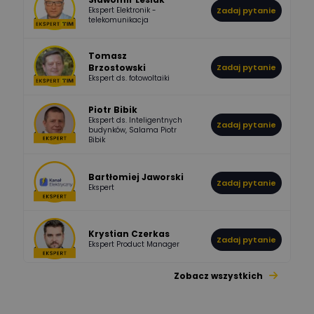
Ekspert Elektronik -
Zadaj pytanie
955
374
Pawel02
telekomunikacja
Odpowiedzi
Ocen
Tomasz
Brzostowski
Zadaj pytanie
532
714
boss
Ekspert ds. fotowoltaiki
Odpowiedzi
Ocen
Piotr Bibik
Ekspert ds. Inteligentnych
Zadaj pytanie
796
244
budynków, Salama Piotr
DawidZak
Bibik
Odpowiedzi
Ocen
Bartłomiej Jaworski
Zadaj pytanie
Ekspert
Krystian Czerkas
Zadaj pytanie
Ekspert Product Manager
Zobacz wszystkich
Jacek Niżyński
Ekspert Elektromechanik,
Zadaj pytanie
mechanik