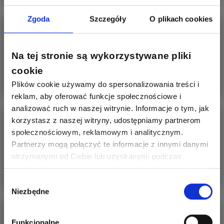
Zgoda
Szczegóły
O plikach cookies
Nowa edycja grywalizacji - jak zdobyć nagrody?
Społeczność Łączy nas napięcie stworzyliśmy po to, by
Na tej stronie są wykorzystywane pliki
każdy mógł zn
cookie
Więcej
Plików cookie używamy do spersonalizowania treści i
reklam, aby oferować funkcje społecznościowe i
analizować ruch w naszej witrynie. Informacje o tym, jak
Ogrzewanie podłogowe elektryczne- co
korzystasz z naszej witryny, udostępniamy partnerom
powinniśmy wiedzieć?
społecznościowym, reklamowym i analitycznym.
Coraz więcej inwestorów budujących dom, zastanawia się
Partnerzy mogą połączyć te informacje z innymi danymi
nad wyborem
otrzymanymi od Ciebie lub uzyskanymi podczas
korzystania z ich usług. Dzięki Twojej zgodzie możemy
Więcej
lepiej dopasować ofertę do Twoich zainteresowań i
Wybór
Niezbędne
preferencji.
zgody
Najczęściej popełniane błędy podczas doboru
skutecznej oc
Funkcjonalne