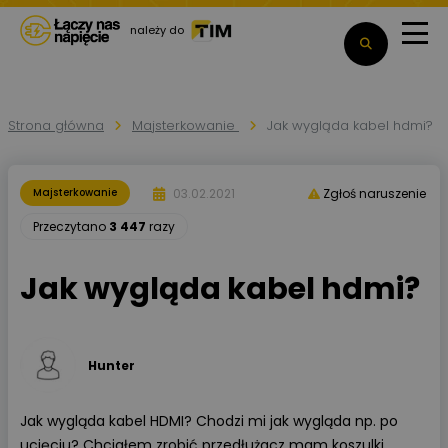
należy do
Strona główna
Majsterkowanie
Jak wygląda kabel hdmi?
03.02.2021
Majsterkowanie
Zgłoś naruszenie
Przeczytano
3 447
razy
Jak wygląda kabel hdmi?
Hunter
Jak wygląda kabel HDMI? Chodzi mi jak wygląda np. po
ucięciu? Chciałem zrobić przedłużacz mam koszulki