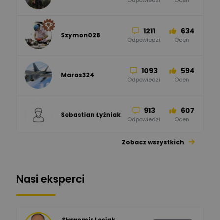
Odpowiedzi
Ocen
Zamel
Odpowiedzi
Ocen
1211
634
Szymon028
52
45
Odpowiedzi
Ocen
WAGO
Odpowiedzi
Ocen
1093
594
Maras324
Odpowiedzi
Ocen
913
607
Sebastian Łyźniak
Odpowiedzi
Ocen
Zobacz wszystkich
1112
371
Pysiak
Odpowiedzi
Ocen
Nasi eksperci
507
971
Bartłomiej
Jaworski
Odpowiedzi
Ocen
Sławomir Lesiak