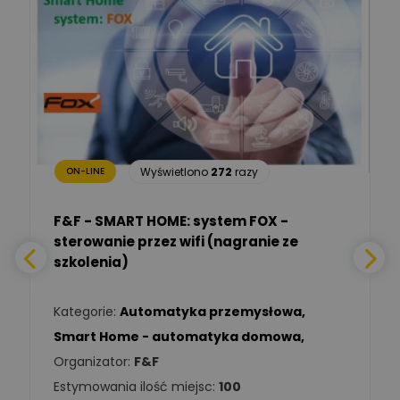
Marcin Nowicki
Ekspert mgr. inż. elektryk,
Zadaj pytanie
TIM SA
Renata
Januszewska
Zadaj pytanie
Ekspert Inżynieria
bezpieczeństwa
Wyświetlono
272
razy
ON-LINE
Adam Włastowski
Zadaj pytanie
Ekspert
F&F - SMART HOME: system FOX -
sterowanie przez wifi (nagranie ze
Daniel Michalik
szkolenia)
Zadaj pytanie
Ekspert Elektryk
Kategorie:
Automatyka przemysłowa
,
Tomasz Kowalski
Smart Home - automatyka domowa
,
Zadaj pytanie
Ekspert Elektryk
Organizator:
F&F
Estymowania ilość miejsc:
100
Damian