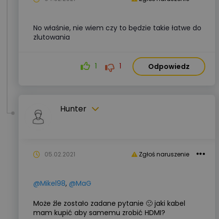
No właśnie, nie wiem czy to będzie takie łatwe do
zlutowania
1
1
Odpowiedz
Hunter
05.02.2021
Zgłoś naruszenie
@Mikel98
,
@MaG
Może źle zostało zadane pytanie
🙁
jaki kabel
mam kupić aby samemu zrobić HDMI?