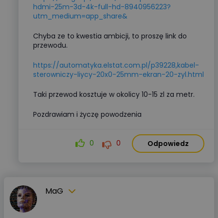
hdmi-25m-3d-4k-full-hd-8940956223?
utm_medium=app_share&
Chyba ze to kwestia ambicji, to proszę link do
przewodu.
https://automatyka.elstat.com.pl/p39228,kabel-
sterowniczy-liycy-20x0-25mm-ekran-20-zyl.html
Taki przewod kosztuje w okolicy 10-15 zl za metr.
Pozdrawiam i życzę powodzenia
0
0
Odpowiedz
MaG