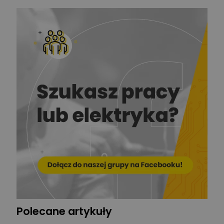
Redakcja
Zadaj pytanie
Ekspert ds. prądu
Krzysztof
Stelęgowski
Zadaj pytanie
Ekspert
EL-ROJ
Ekspert
Zadaj pytanie
Automatyk/Elektryk/Mana
ger
Mariusz Pajkowski
Zadaj pytanie
Ekspert
Grzegorz Chudzik
Zadaj pytanie
Ekspert
Polecane artykuły