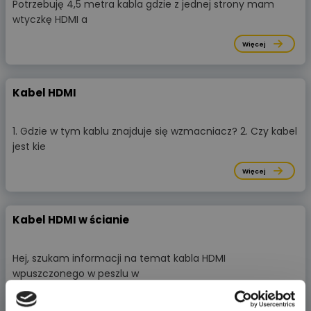
Potrzebuję 4,5 metra kabla gdzie z jednej strony mam
wtyczkę HDMI a
Więcej
Kabel HDMI
1. Gdzie w tym kablu znajduje się wzmacniacz? 2. Czy kabel
jest kie
Więcej
Kabel HDMI w ścianie
Hej, szukam informacji na temat kabla HDMI
wpuszczonego w peszlu w
Więcej