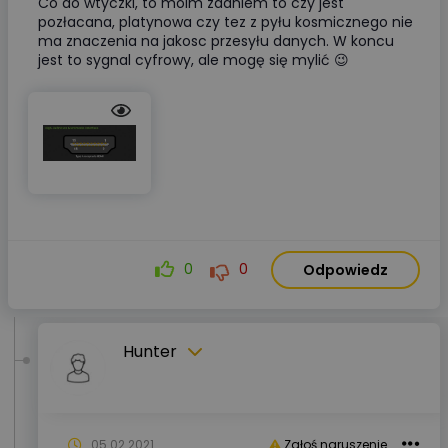
Co do wtyczki, to moim zdaniem to czy jest
pozłacana, platynowa czy tez z pyłu kosmicznego nie
ma znaczenia na jakosc przesyłu danych. W koncu
jest to sygnal cyfrowy, ale mogę się mylić 😉
0
0
Odpowiedz
Hunter
05.02.2021
Zgłoś naruszenie