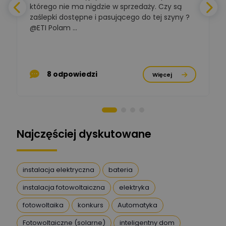
którego nie ma nigdzie w sprzedaży. Czy są
zaślepki dostępne i pasującego do tej szyny ?
a
BOWWE
Ekspert ds. rozwoju
@ETI Polam ...
Zadaj pytanie
biznesu w sektorze online
a
i technologii
komputerowych
p
Mariusz Borowy
8 odpowiedzi
Więcej
Ekspert ds. remontu starej
Zadaj pytanie
chaty
Stanisław Rak
Zadaj pytanie
Ekspert P&PM
Najczęściej dyskutowane
Artur Dudek
Zadaj pytanie
Ekspert
instalacja elektryczna
bateria
instalacja fotowoltaiczna
elektryka
DanielM
Zadaj pytanie
Ekspert
fotowoltaika
konkurs
Automatyka
Fotowoltaiczne (solarne)
inteligentny dom