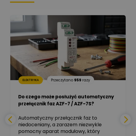
Łukasz Bronicz
Ekspert ds. technologii
Zadaj pytanie
komputerowych
Łukasz Barton
Zadaj pytanie
Ekspert Elektryk
Dariusz Placek
Ekspert mgr inż. elektronik
Zadaj pytanie
i informatyk, Hager Polska
Sp. z o.o.
Aleksander NKT
Zadaj pytanie
Przeczytano
959
razy
ELEKTRYKA
Ekspert
Do czego może posłużyć automatyczny
Tomasz Salak
przełącznik faz AZF-7 / AZF-7S?
-
Zadaj pytanie
Ekspert
e
Automatyczny przełącznik faz to
niedoceniany, a zarazem niezwykle
Ekspert ABB
Zadaj pytanie
pomocny aparat modułowy, który
Ekspert, ABB