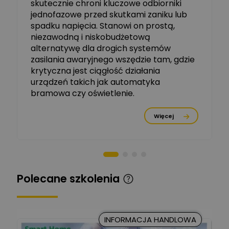
skutecznie chroni kluczowe odbiorniki
jednofazowe przed skutkami zaniku lub
Michał Szulborski
spadku napięcia. Stanowi on prostą,
Ekspert ETI - Dr inż. w
dziedzinie Aparatów
niezawodną i niskobudżetową
Zadaj pytanie
Elektrycznych / Senior
alternatywę dla drogich systemów
R&D Scientist / Product
Manager
zasilania awaryjnego wszędzie tam, gdzie
krytyczna jest ciągłość działania
Tomasz Dźwigała
urządzeń takich jak automatyka
Ekspert Menadżer
Zadaj pytanie
bramowa czy oświetlenie.
Produktu, TIM SA
Więcej
Damian Czernik
Zadaj pytanie
Ekspert ds. instalacji OZE
Piotr Muskała
Ekspert Specjalista ds
Zadaj pytanie
Polecane szkolenia
prezentacji
Kancelaria Prawna
CKC Solution
Zadaj pytanie
INFORMACJA HANDLOWA
Ekspert Prawnik