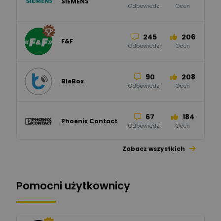
SIEMENS
Odpowiedzi
Ocen
245
206
F&F
Odpowiedzi
Ocen
90
208
BleBox
Odpowiedzi
Ocen
67
184
Phoenix Contact
Odpowiedzi
Ocen
Zobacz wszystkich
26
113
automatyka pollin
Odpowiedzi
Ocen
Pomocni użytkownicy
34
86
Hager
Odpowiedzi
Ocen