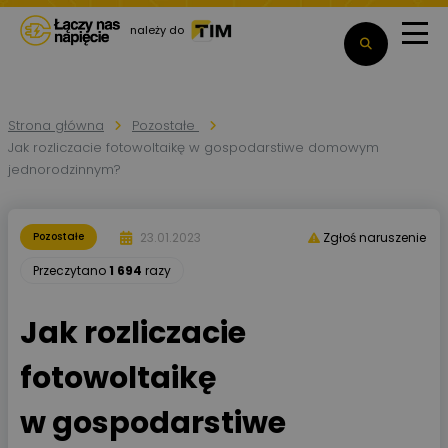
należy do
Strona główna
Pozostałe
Jak rozliczacie fotowoltaikę w gospodarstiwe domowym
jednorodzinnym?
23.01.2023
Pozostałe
Zgłoś naruszenie
Przeczytano
1 694
razy
Jak rozliczacie
fotowoltaikę
w gospodarstiwe