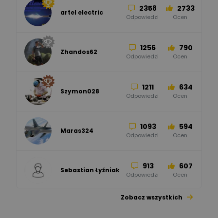
2358
2733
artel electric
47
67
ELKO-BIS Systemy
Odpowiedzi
Ocen
Odgromowe
Odpowiedzi
Ocen
1256
790
Zhandos62
50
59
Odpowiedzi
Ocen
Zamel
Odpowiedzi
Ocen
1211
634
Szymon028
52
45
Odpowiedzi
Ocen
WAGO
Odpowiedzi
Ocen
1093
594
Maras324
Odpowiedzi
Ocen
913
607
Sebastian Łyźniak
Odpowiedzi
Ocen
Zobacz wszystkich
1112
371
Pysiak
Odpowiedzi
Ocen