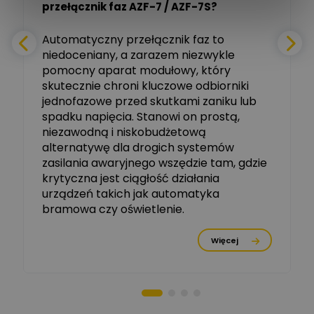
Tomasz Salak
przełącznik faz AZF-7 / AZF-7S?
-
Zadaj pytanie
Ekspert
e
Automatyczny przełącznik faz to
niedoceniany, a zarazem niezwykle
Ekspert ABB
Zadaj pytanie
pomocny aparat modułowy, który
Ekspert, ABB
skutecznie chroni kluczowe odbiorniki
jednofazowe przed skutkami zaniku lub
Michał Szulborski
spadku napięcia. Stanowi on prostą,
Ekspert ETI - Dr inż. w
dziedzinie Aparatów
niezawodną i niskobudżetową
Zadaj pytanie
Elektrycznych / Senior
alternatywę dla drogich systemów
R&D Scientist / Product
Manager
zasilania awaryjnego wszędzie tam, gdzie
krytyczna jest ciągłość działania
Tomasz Dźwigała
urządzeń takich jak automatyka
Ekspert Menadżer
Zadaj pytanie
bramowa czy oświetlenie.
Produktu, TIM SA
Więcej
Damian Czernik
Zadaj pytanie
Ekspert ds. instalacji OZE
Piotr Muskała
Ekspert Specjalista ds
Zadaj pytanie