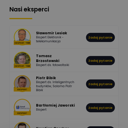
Nasi eksperci
507
971
Bartłomiej
Jaworski
Odpowiedzi
Ocen
Sławomir Lesiak
Ekspert Elektronik -
Zadaj pytanie
955
374
Pawel02
telekomunikacja
Odpowiedzi
Ocen
Tomasz
Brzostowski
Zadaj pytanie
532
714
boss
Ekspert ds. fotowoltaiki
Odpowiedzi
Ocen
Piotr Bibik
Ekspert ds. Inteligentnych
Zadaj pytanie
796
244
budynków, Salama Piotr
DawidZak
Bibik
Odpowiedzi
Ocen
Bartłomiej Jaworski
Zadaj pytanie
Ekspert