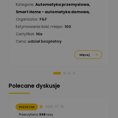
Kategorie:
Automatyka przemysłowa
,
Tomasz Kowalski
Smart Home - automatyka domowa
,
Zadaj pytanie
Ekspert Elektryk
Organizator:
F&F
Estymowania ilość miejsc:
100
Damian
Chróściński
Zadaj pytanie
Certyfikat:
Nie
Ekspert
Cena:
udział bezpłatny
Michał Cichosz
Ekspert Menadżer
Zadaj pytanie
Więcej
Produktu, TIM S.A
Norbert Kiszka
Zadaj pytanie
Ekspert ds. zabezpieczeń
Polecane dyskusje
Moderator
Zbigniew
Zadaj pytanie
Ekspert Początkujący
2026-07-15
POZOSTAŁE
Łukasz Nowak
Przeczytano
349
razy
Ekspert ds. automatyki