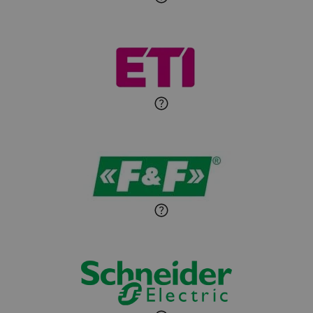
Roman Godlewski
Zadaj pytanie
Ekspert Elektryk
Michał Patryka
Zadaj pytanie
Ekspert Elektryk
Sandra Wiśniewska
Ekspert ds. wnętrzarskich
Zadaj pytanie
detali
Paweł Sekuła
Zadaj pytanie
Ekspert Instalator
Jaroslaw Wiater
Zadaj pytanie
Ekspert
Marcin Pełech
Zadaj pytanie
Ekspert