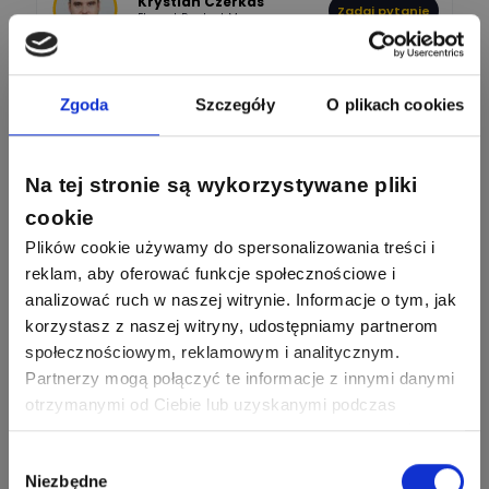
Krystian Czerkas
Zadaj pytanie
Ekspert Product Manager
Zobacz wszystkich
Jacek Niżyński
Ekspert Elektromechanik,
Zadaj pytanie
Zgoda
Szczegóły
O plikach cookies
mechanik
Redakcja
Na tej stronie są wykorzystywane pliki
Zadaj pytanie
Ekspert ds. prądu
cookie
Plików cookie używamy do spersonalizowania treści i
Krzysztof
reklam, aby oferować funkcje społecznościowe i
Stelęgowski
Zadaj pytanie
Ekspert
analizować ruch w naszej witrynie. Informacje o tym, jak
korzystasz z naszej witryny, udostępniamy partnerom
EL-ROJ
społecznościowym, reklamowym i analitycznym.
Ekspert
Zadaj pytanie
Automatyk/Elektryk/Mana
Partnerzy mogą połączyć te informacje z innymi danymi
ger
otrzymanymi od Ciebie lub uzyskanymi podczas
korzystania z ich usług. Dzięki Twojej zgodzie możemy
Mariusz Pajkowski
Zadaj pytanie
lepiej dopasować ofertę do Twoich zainteresowań i
Wybór
Ekspert
Niezbędne
preferencji.
zgody