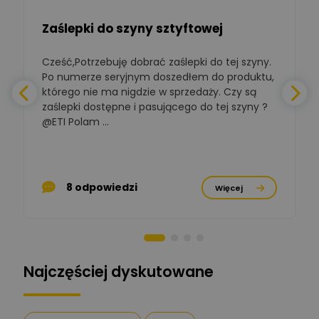
Zadaj pytanie
budynkowej
Zaślepki do szyny sztyftowej
Polska Izba
Gospodarcza
Cześć,Potrzebuję dobrać zaślepki do tej szyny.
W
Zadaj pytanie
Elektrotechniki
Po numerze seryjnym doszedłem do produktu,
Ekspert ds. normalizacji
którego nie ma nigdzie w sprzedaży. Czy są
zaślepki dostępne i pasującego do tej szyny ?
a
BOWWE
Ekspert ds. rozwoju
@ETI Polam ...
Zadaj pytanie
biznesu w sektorze online
a
i technologii
komputerowych
p
Mariusz Borowy
8 odpowiedzi
Więcej
Ekspert ds. remontu starej
Zadaj pytanie
chaty
Stanisław Rak
Zadaj pytanie
Ekspert P&PM
Najczęściej dyskutowane
Artur Dudek
Zadaj pytanie
Ekspert