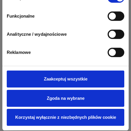
Grzegorz Chudzik
Zadaj pytanie
Funkcjonalne
Ekspert
Polecane artykuły
Łukasz Bronicz
Analityczne / wydajnościowe
Ekspert ds. technologii
Zadaj pytanie
komputerowych
Reklamowe
Łukasz Barton
Zadaj pytanie
Ekspert Elektryk
Zaakceptuj wszystkie
Dariusz Placek
Ekspert mgr inż. elektronik
Zadaj pytanie
i informatyk, Hager Polska
Sp. z o.o.
Zgoda na wybrane
Aleksander NKT
Zadaj pytanie
Przeczytano
969
razy
ELEKTRYKA
Ekspert
Korzystaj wyłącznie z niezbędnych plików cookie
Do czego może posłużyć automatyczny