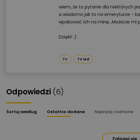
wiem, że to pytanie dla niektórych je
a wiadomo jak to na emeryturze - każd
wpakować ich na minę...Możecie mi 
Dzięki! :)
TV
TV led
Odpowiedzi
(6)
Sortuj według
Ostatnio dodane
Najwyżej ocenione
Zaloguj się