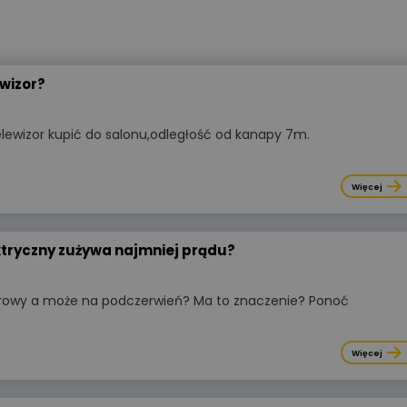
ewizor?
telewizor kupić do salonu,odległość od kanapy 7m.
Wyświetlono
3 9
WIDEOPREZENTACJA
Więcej
ZCM-42Programator czasowy
ustawiany przez Wi-Fi Zamel ext
podstawy konfiguracji
ektryczny zużywa najmniej prądu?
Kategorie:
Automatyka przemysło
rowy a może na podczerwień? Ma to znaczenie? Ponoć
Organizator:
Zamel Sp. z o. o.
Certyfikat:
Nie
Więcej
Cena:
udział bezpłatny