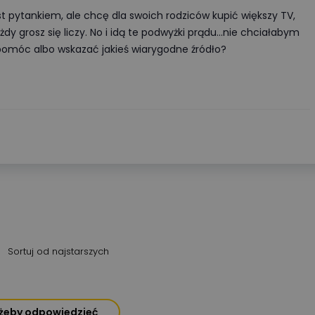
st pytankiem, ale chcę dla swoich rodziców kupić większy TV,
y grosz się liczy. No i idą te podwyżki prądu...nie chciałabym
pomóc albo wskazać jakieś wiarygodne źródło?
Sortuj od najstarszych
, żeby odpowiedzieć