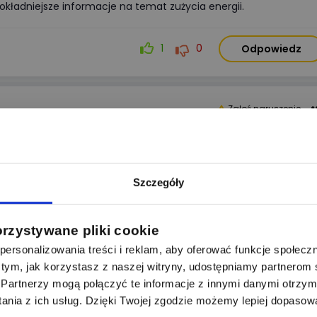
okładniejsze informacje na temat zużycia energii.
1
0
Odpowiedz
Zgłoś naruszenie
podziewałam się takiej szybkiej odpowiedzi :) Wynika z tego, że ja
dokładnie konkretny model i sobie mogę to policzyć. Cool, dzięk
Szczegóły
orzystywane pliki cookie
ersonalizowania treści i reklam, aby oferować funkcje społecz
0
0
Odpowiedz
 o tym, jak korzystasz z naszej witryny, udostępniamy partnero
Partnerzy mogą połączyć te informacje z innymi danymi otrzym
nia z ich usług. Dzięki Twojej zgodzie możemy lepiej dopasow
Zgłoś naruszenie