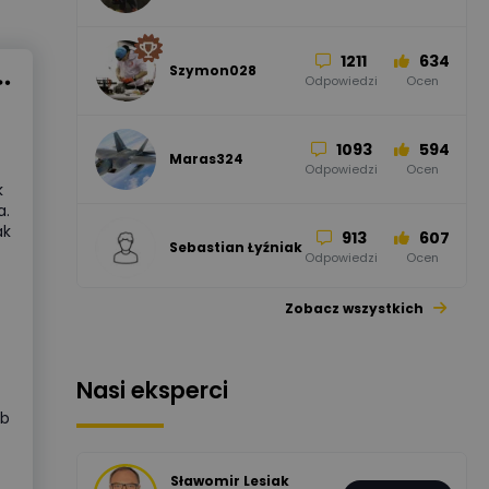
Odpowiedzi
Ocen
1211
634
Szymon028
52
45
Odpowiedzi
Ocen
WAGO
Odpowiedzi
Ocen
1093
594
Maras324
Odpowiedzi
Ocen
k
a.
ak
913
607
Sebastian Łyźniak
Odpowiedzi
Ocen
Zobacz wszystkich
1112
371
Pysiak
Odpowiedzi
Ocen
Nasi eksperci
507
971
Bartłomiej
ub
Jaworski
Odpowiedzi
Ocen
Sławomir Lesiak