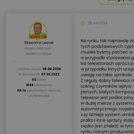
25.04.2024
Na rynku tak naprawdę do
Sławomir Lesiak
tych podstawowych typów
Ekspert Elektronik -
musieli byśmy patrzeć w s
telekomunikacja
w przypadki stosowania g
Na telewizorach oprócz p
w przypadku innych urzą
Ostatnia wizyta:
05.08.2026
uwagę na takie symbole. O
W serwisie od:
07.03.2022
50
pytań
Z reguły dobry telewizor 
1596
odpowiedzi
szereg czynników wpływ. d
99.1%
pozytywnych ocen od
jasnych, białych kompozyc
użytkowników
telewizor jest podlaczony 
w dużej mierze z system
automatycznego rozjaśnian
czy istnieje system ambili
pralka i inne sprzęty st
ciężko jest znaleźć w tym
rynku różnym producentom