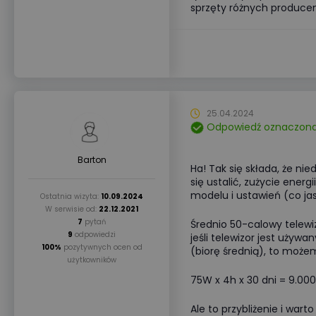
sprzęty różnych producen
25.04.2024
Odpowiedź oznaczona
Barton
Ha! Tak się składa, że ni
się ustalić, zużycie energ
modelu i ustawień (co jas
Ostatnia wizyta:
10.09.2024
W serwisie od:
22.12.2021
7
pytań
Średnio 50-calowy telewi
9
odpowiedzi
jeśli telewizor jest używ
100%
pozytywnych ocen od
(biorę średnią), to możem
użytkowników
75W x 4h x 30 dni = 9.000
Ale to przybliżenie i wa