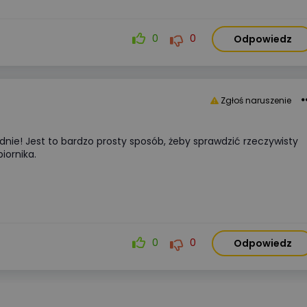
się koniecznością ekonomiczną.
W tym artykule analizujemy kluc
parametry akumulatorów,
0
0
Odpowiedz
porównujemy systemy
niskonapięciowe
z wysokonapięciowymi oraz
wskazujemy najczęstsze błędy
Zgłoś naruszenie
montażowe, które decydują
o bezawaryjnej pracy instalacji p
długie lata.
adnie! Jest to bardzo prosty sposób, żeby sprawdzić rzeczywisty
iornika.
Więcej
0
0
Odpowiedz