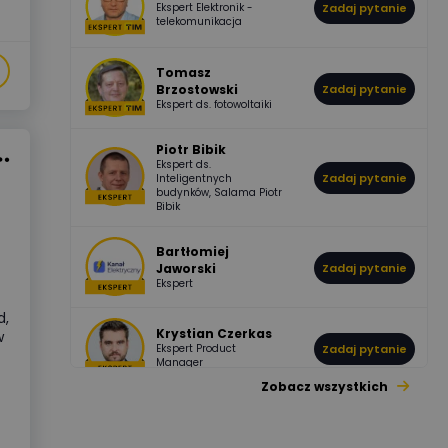
Ekspert Elektronik -
Zadaj pytanie
955
374
Pawel02
telekomunikacja
Odpowiedzi
Ocen
Tomasz
Brzostowski
Zadaj pytanie
532
714
boss
Ekspert ds. fotowoltaiki
Odpowiedzi
Ocen
Piotr Bibik
Ekspert ds.
796
244
Zadaj pytanie
Inteligentnych
DawidZak
budynków, Salama Piotr
Odpowiedzi
Ocen
Bibik
Bartłomiej
Jaworski
Zadaj pytanie
Ekspert
d,
Krystian Czerkas
w
Ekspert Product
Zadaj pytanie
Manager
Zobacz wszystkich
Jacek Niżyński
Ekspert Elektromechanik,
Zadaj pytanie
mechanik