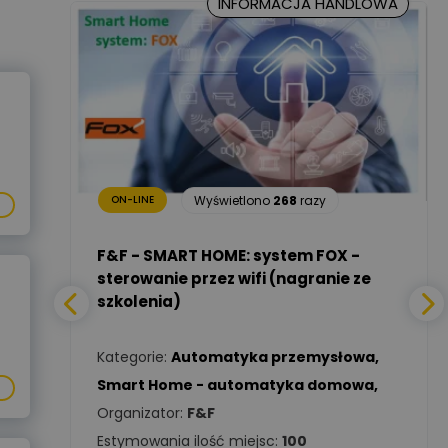
INFORMACJA HANDLOWA
Marcin Nowicki
Ekspert mgr. inż. elektryk,
Zadaj pytanie
TIM SA
Renata
Januszewska
Zadaj pytanie
Ekspert Inżynieria
20
razy
bezpieczeństwa
Wyświetlono
268
razy
ON-LINE
Adam Włastowski
Zadaj pytanie
Ekspert
a -
F&F - SMART HOME: system FOX -
sterowanie przez wifi (nagranie ze
szkolenia)
Daniel Michalik
Zadaj pytanie
wa
,
Ekspert Elektryk
Kategorie:
Automatyka przemysłowa
,
Tomasz Kowalski
Smart Home - automatyka domowa
,
Zadaj pytanie
Ekspert Elektryk
Organizator:
F&F
Estymowania ilość miejsc:
100