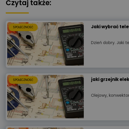
Czytaj także:
Jaki wybrać tel
SPOŁECZNOŚĆ
Dzień dobry. Jaki 
jaki grzejnik el
SPOŁECZNOŚĆ
Olejowy, konwekto