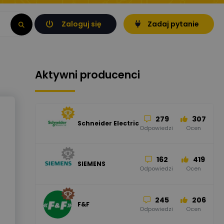
Zaloguj się
Zadaj pytanie
Aktywni producenci
279
307
Schneider Electric
Odpowiedzi
Ocen
162
419
SIEMENS
Odpowiedzi
Ocen
245
206
F&F
Odpowiedzi
Ocen