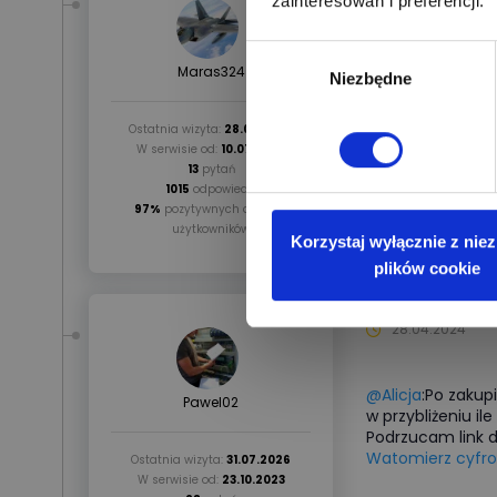
zainteresowań i preferencji.
Wybór
@Alicja
:Do tego 
Maras324
Niezbędne
zgody
automatycznie si
regulacja jasnoś
oszczędzimy na e
Ostatnia wizyta:
28.07.2026
W serwisie od:
10.07.2023
13
pytań
1015
odpowiedzi
97%
pozytywnych ocen od
użytkowników
Korzystaj wyłącznie z nie
plików cookie
28.04.2024
@Alicja
:Po zakup
Pawel02
w przybliżeniu il
Podrzucam link d
Watomierz cyfrow
Ostatnia wizyta:
31.07.2026
W serwisie od:
23.10.2023