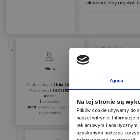
telewizora, aby uzyskać d
25.04.2024
@Barton
: Wow! Nie s
Alicja
poznam ile W zużywa 
Zgoda
Ostatnia wizyta:
25.04.2024
W serwisie od:
24.01.2022
3
pytań
Na tej stronie są wyk
2
odpowiedzi
100%
pozytywnych ocen od
Plików cookie używamy do sp
użytkowników
naszej witrynie. Informacje
reklamowym i analitycznym. 
uzyskanymi podczas korzysta
25.04.2024