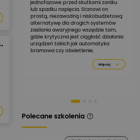
jednofazowe przed skutkami zaniku
zowe
lub spadku napięcia. Stanowi on
Michał Szulborski
prostą, niezawodną i niskobudżetową
Ekspert ETI - Dr inż. w
alternatywę dla drogich systemów
dziedzinie Aparatów
Zadaj pytanie
Elektrycznych / Senior
zasilania awaryjnego wszędzie tam,
R&D Scientist / Product
gdzie krytyczna jest ciągłość działania
Manager
urządzeń takich jak automatyka
bramowa czy oświetlenie.
Tomasz Dźwigała
Ekspert Menadżer
Zadaj pytanie
rzez
Produktu, TIM SA
Więcej
Damian Czernik
Zadaj pytanie
Ekspert ds. instalacji OZE
Piotr Muskała
Ekspert Specjalista ds
Zadaj pytanie
prezentacji
Polecane szkolenia
Kancelaria
Prawna CKC
Zadaj pytanie
Solution
Ekspert Prawnik