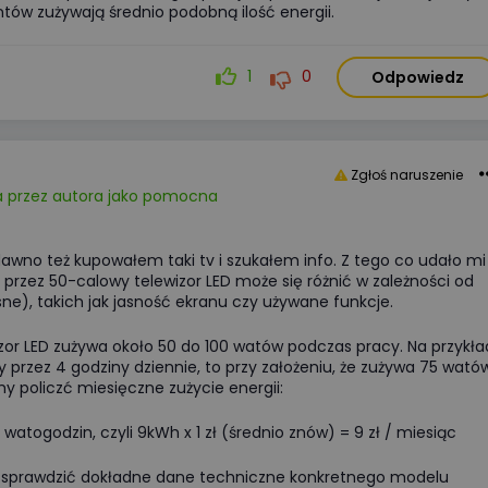
tów zużywają średnio podobną ilość energii.
1
0
Odpowiedz
Zgłoś naruszenie
 przez autora jako pomocna
edawno też kupowałem taki tv i szukałem info. Z tego co udało mi
ii przez 50-calowy telewizor LED może się różnić w zależności od
ne), takich jak jasność ekranu czy używane funkcje.
zor LED zużywa około 50 do 100 watów podczas pracy. Na przykła
any przez 4 godziny dziennie, to przy założeniu, że zużywa 75 wató
y policzć miesięczne zużycie energii:
 watogodzin, czyli 9kWh x 1 zł (średnio znów) = 9 zł / miesiąc
rto sprawdzić dokładne dane techniczne konkretnego modelu