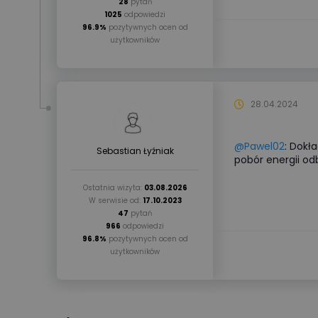
28
pytań
1025
odpowiedzi
96.9%
pozytywnych ocen od
użytkowników
28.04.2024
@Pawel02
: Dokł
Sebastian Łyźniak
pobór energii odb
Ostatnia wizyta:
03.08.2026
W serwisie od:
17.10.2023
47
pytań
966
odpowiedzi
96.8%
pozytywnych ocen od
użytkowników