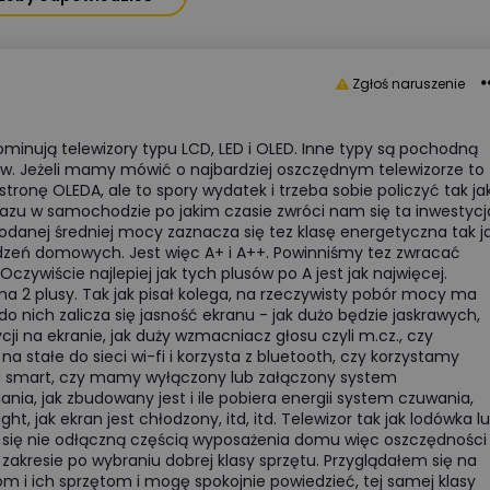
Zgłoś naruszenie
minują telewizory typu LCD, LED i OLED. Inne typy są pochodną
. Jeżeli mamy mówić o najbardziej oszczędnym telewizorze to
tronę OLEDA, ale to spory wydatek i trzeba sobie policzyć tak ja
azu w samochodzie po jakim czasie zwróci nam się ta inwestycj
odanej średniej mocy zaznacza się tez klasę energetyczna tak j
dzeń domowych. Jest więc A+ i A++. Powinniśmy tez zwracać
czywiście najlepiej jak tych plusów po A jest jak najwięcej.
ma 2 plusy. Tak jak pisał kolega, na rzeczywisty pobór mocy ma
o nich zalicza się jasność ekranu - jak dużo będzie jaskrawych,
ji na ekranie, jak duży wzmacniacz głosu czyli m.cz., czy
na stałe do sieci wi-fi i korzysta z bluetooth, czy korzystamy
u smart, czy mamy wyłączony lub załączony system
ia, jak zbudowany jest i ile pobiera energii system czuwania,
ght, jak ekran jest chłodzony, itd, itd. Telewizor tak jak lodówka l
ały się nie odłączną częścią wyposażenia domu więc oszczędności
 zakresie po wybraniu dobrej klasy sprzętu. Przyglądałem się na
 i ich sprzętom i mogę spokojnie powiedzieć, tej samej klasy