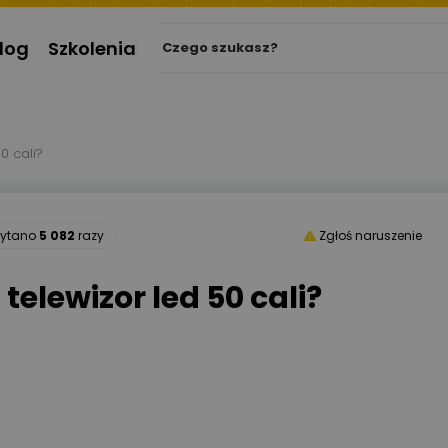
log
Szkolenia
0 cali?
zytano
5 082
razy
Zgłoś naruszenie
telewizor led 50 cali?