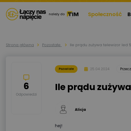
Społeczność
B
należy do
Strona główna
Pozostałe
Ile prądu zużywa telewizor led 5
25.04.2024
Przec
Pozostałe
6
Ile prądu zużywa 
Odpowiedzi
Alicja
hej!