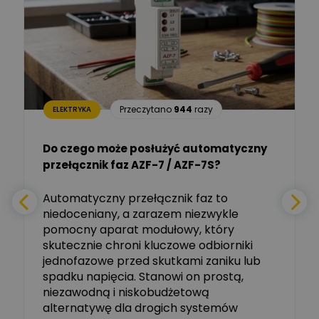
Dariusz Placek
Ekspert mgr inż. elektronik
Zadaj pytanie
i informatyk, Hager Polska
Sp. z o.o.
Aleksander NKT
Zadaj pytanie
Przeczytano
944
razy
ELEKTRYKA
Ekspert
Do czego może posłużyć automatyczny
Tomasz Salak
przełącznik faz AZF-7 / AZF-7S?
-
Zadaj pytanie
Ekspert
e
Automatyczny przełącznik faz to
niedoceniany, a zarazem niezwykle
Ekspert ABB
Zadaj pytanie
pomocny aparat modułowy, który
Ekspert, ABB
skutecznie chroni kluczowe odbiorniki
jednofazowe przed skutkami zaniku lub
Michał Szulborski
spadku napięcia. Stanowi on prostą,
Ekspert ETI - Dr inż. w
dziedzinie Aparatów
niezawodną i niskobudżetową
Zadaj pytanie
Elektrycznych / Senior
alternatywę dla drogich systemów
R&D Scientist / Product
Manager