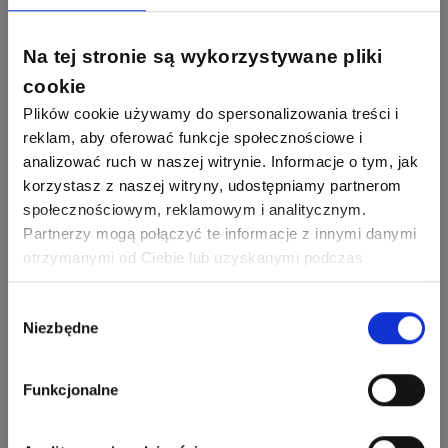
Ekspert ds. fotowoltaiki
Odpowiedzi
Ocen
Piotr Bibik
Na tej stronie są wykorzystywane pliki
Ekspert ds. Inteligentnych
Zadaj pytanie
796
244
budynków, Salama Piotr
DawidZak
cookie
Bibik
Odpowiedzi
Ocen
Plików cookie używamy do spersonalizowania treści i
reklam, aby oferować funkcje społecznościowe i
Bartłomiej Jaworski
Zadaj pytanie
Ekspert
analizować ruch w naszej witrynie. Informacje o tym, jak
korzystasz z naszej witryny, udostępniamy partnerom
społecznościowym, reklamowym i analitycznym.
Krystian Czerkas
Zadaj pytanie
Partnerzy mogą połączyć te informacje z innymi danymi
Ekspert Product Manager
otrzymanymi od Ciebie lub uzyskanymi podczas
korzystania z ich usług. Dzięki Twojej zgodzie możemy
Zobacz wszystkich
Jacek Niżyński
lepiej dopasować ofertę do Twoich zainteresowań i
Wybór
Ekspert Elektromechanik,
Zadaj pytanie
mechanik
Niezbędne
preferencji.
zgody
Redakcja
Funkcjonalne
Zadaj pytanie
Ekspert ds. prądu