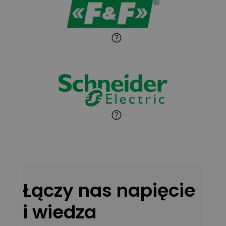
Paweł Sekuła
Zadaj pytanie
Ekspert Instalator
Jaroslaw Wiater
Zadaj pytanie
Ekspert
Marcin Pełech
Zadaj pytanie
Ekspert
Łączy nas napięcie
i wiedza