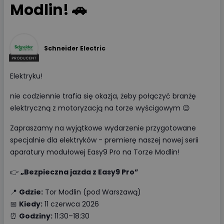
Modlin! 🚗
Schneider Electric
Elektryku!
nie codziennie trafia się okazja, żeby połączyć branżę
elektryczną z motoryzacją na torze wyścigowym 😉
Zapraszamy na wyjątkowe wydarzenie przygotowane
specjalnie dla elektryków - premierę naszej nowej serii
aparatury modułowej Easy9 Pro na Torze Modlin!
👉
„Bezpieczna jazda z Easy9 Pro”
📍
Gdzie:
Tor Modlin (pod Warszawą)
📅
Kiedy:
11 czerwca 2026
⏰
Godziny:
11:30–18:30