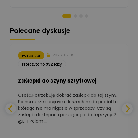
Norbert Kiszka
Zadaj pytanie
Ekspert ds. zabezpieczeń
Polecane dyskusje
Moderator
Zbigniew
Zadaj pytanie
Ekspert Początkujący
2026-07-15
POZOSTAŁE
Łukasz Nowak
Przeczytano
332
razy
Ekspert ds. automatyki
Zadaj pytanie
budynkowej
Zaślepki do szyny sztyftowej
Polska Izba
Gospodarcza
Cześć,Potrzebuję dobrać zaślepki do tej szyny.
W
Zadaj pytanie
Elektrotechniki
Po numerze seryjnym doszedłem do produktu,
Ekspert ds. normalizacji
którego nie ma nigdzie w sprzedaży. Czy są
zaślepki dostępne i pasującego do tej szyny ?
a
BOWWE
Ekspert ds. rozwoju
@ETI Polam ...
Zadaj pytanie
biznesu w sektorze online
a
i technologii
komputerowych