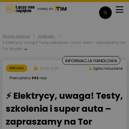
należy do
Strona główna
Elektryka
⚡ Elektrycy, uwaga! Testy, szkolenia i super auta – zapraszamy na
Tor Modlin! 🚗
INFORMACJA HANDLOWA
29.05.2026
Elektryka
Zgłoś naruszenie
Przeczytano
342
razy
⚡ Elektrycy, uwaga! Testy,
szkolenia i super auta –
zapraszamy na Tor