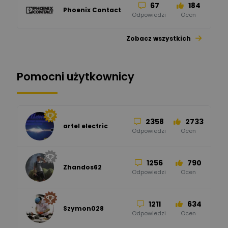
67
184
Phoenix Contact
Odpowiedzi
Ocen
Zobacz wszystkich
26
113
automatyka pollin
Odpowiedzi
Ocen
Pomocni użytkownicy
34
86
Hager
Odpowiedzi
Ocen
2358
2733
artel electric
47
67
ELKO-BIS Systemy
Odpowiedzi
Ocen
Odgromowe
Odpowiedzi
Ocen
1256
790
Zhandos62
50
59
Odpowiedzi
Ocen
Zamel
Odpowiedzi
Ocen
1211
634
Szymon028
52
45
Odpowiedzi
Ocen
WAGO
Odpowiedzi
Ocen