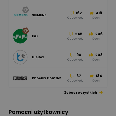
162
419
SIEMENS
Odpowiedzi
Ocen
245
206
F&F
Odpowiedzi
Ocen
90
208
BleBox
Odpowiedzi
Ocen
67
184
Phoenix Contact
Odpowiedzi
Ocen
Zobacz wszystkich
26
113
automatyka pollin
Odpowiedzi
Ocen
Pomocni użytkownicy