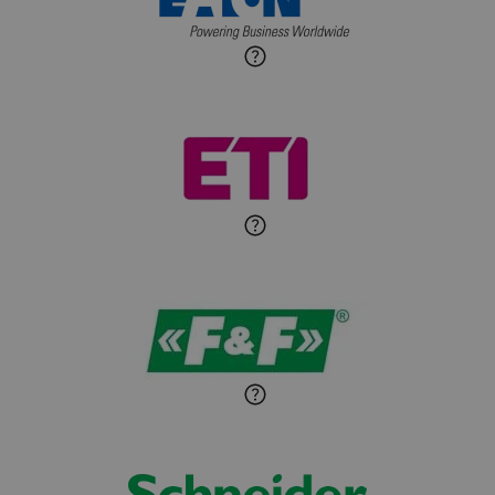
Ekspert ds. automatyki
Zadaj pytanie
budynkowej
Roman Godlewski
Zadaj pytanie
Ekspert Elektryk
Michał Patryka
Zadaj pytanie
Ekspert Elektryk
Sandra Wiśniewska
Ekspert ds. wnętrzarskich
Zadaj pytanie
detali
Paweł Sekuła
Zadaj pytanie
Ekspert Instalator
Jaroslaw Wiater
Zadaj pytanie
Ekspert