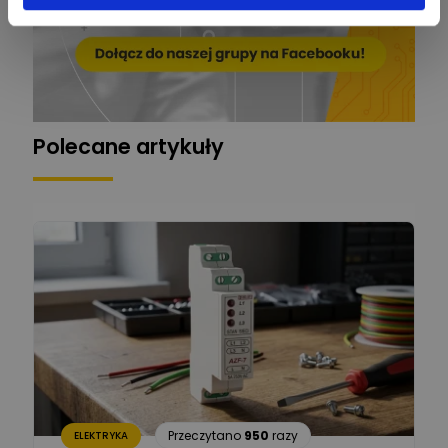
Mariusz Pajkowski
Zadaj pytanie
Ekspert
Grzegorz Chudzik
Zadaj pytanie
Ekspert
Polecane artykuły
Łukasz Bronicz
Ekspert ds. technologii
Zadaj pytanie
komputerowych
Łukasz Barton
Zadaj pytanie
Ekspert Elektryk
Dariusz Placek
Ekspert mgr inż. elektronik
Zadaj pytanie
i informatyk, Hager Polska
Sp. z o.o.
Aleksander NKT
Zadaj pytanie
Przeczytano
950
razy
ELEKTRYKA
Ekspert