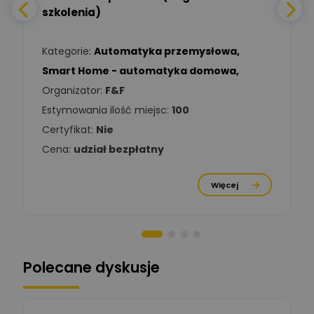
Daniel Michalik
szkolenia)
Zadaj pytanie
Ekspert Elektryk
Kategorie:
Automatyka przemysłowa
,
Tomasz Kowalski
Smart Home - automatyka domowa
,
Zadaj pytanie
Ekspert Elektryk
Organizator:
F&F
Estymowania ilość miejsc:
100
Damian
Chróściński
Zadaj pytanie
Certyfikat:
Nie
Ekspert
Cena:
udział bezpłatny
Michał Cichosz
Ekspert Menadżer
Zadaj pytanie
Więcej
Produktu, TIM S.A
Norbert Kiszka
Zadaj pytanie
Ekspert ds. zabezpieczeń
Polecane dyskusje
Moderator
Zbigniew
Zadaj pytanie
Ekspert Początkujący