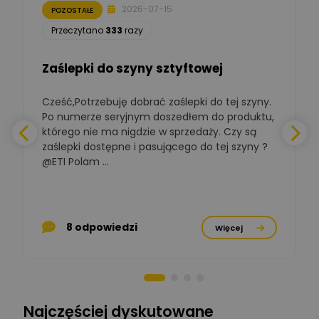
2026-07-15
POZOSTAŁE
Łukasz Nowak
Przeczytano
333
razy
Ekspert ds. automatyki
Zadaj pytanie
budynkowej
Zaślepki do szyny sztyftowej
Polska Izba
Gospodarcza
Cześć,Potrzebuję dobrać zaślepki do tej szyny.
W
Zadaj pytanie
Elektrotechniki
Po numerze seryjnym doszedłem do produktu,
Ekspert ds. normalizacji
którego nie ma nigdzie w sprzedaży. Czy są
zaślepki dostępne i pasującego do tej szyny ?
a
BOWWE
Ekspert ds. rozwoju
@ETI Polam ...
Zadaj pytanie
biznesu w sektorze online
a
i technologii
komputerowych
p
Mariusz Borowy
8 odpowiedzi
Więcej
Ekspert ds. remontu starej
Zadaj pytanie
chaty
Stanisław Rak
Zadaj pytanie
Ekspert P&PM
Najczęściej dyskutowane