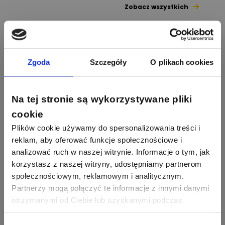
Zobacz wszystkich
1112
371
Pysiak
Odpowiedzi
Ocen
Nasi eksperci
507
971
Bartłomiej
Zgoda
Szczegóły
O plikach cookies
Jaworski
Odpowiedzi
Ocen
Sławomir Lesiak
Ekspert Elektronik -
Zadaj pytanie
955
374
Na tej stronie są wykorzystywane pliki
Pawel02
telekomunikacja
Odpowiedzi
Ocen
cookie
Tomasz
Plików cookie używamy do spersonalizowania treści i
Brzostowski
Zadaj pytanie
532
714
reklam, aby oferować funkcje społecznościowe i
boss
Ekspert ds. fotowoltaiki
Odpowiedzi
Ocen
analizować ruch w naszej witrynie. Informacje o tym, jak
korzystasz z naszej witryny, udostępniamy partnerom
Piotr Bibik
Ekspert ds. Inteligentnych
Zadaj pytanie
społecznościowym, reklamowym i analitycznym.
796
244
budynków, Salama Piotr
DawidZak
Bibik
Odpowiedzi
Ocen
Partnerzy mogą połączyć te informacje z innymi danymi
otrzymanymi od Ciebie lub uzyskanymi podczas
korzystania z ich usług. Dzięki Twojej zgodzie możemy
Bartłomiej Jaworski
Zadaj pytanie
Ekspert
lepiej dopasować ofertę do Twoich zainteresowań i