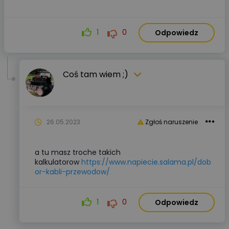
1
0
Odpowiedz
Coś tam wiem ;)
26.05.2023
Zgłoś naruszenie
a tu masz troche takich
kalkulatorow
https://www.napiecie.salama.pl/dob
or-kabli-przewodow/
1
0
Odpowiedz