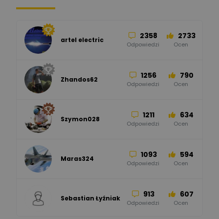
34
86
Hager
Odpowiedzi
Ocen
2358
2733
artel electric
47
67
ELKO-BIS Systemy
Odpowiedzi
Ocen
Odgromowe
Odpowiedzi
Ocen
1256
790
Zhandos62
50
59
Odpowiedzi
Ocen
Zamel
Odpowiedzi
Ocen
1211
634
Szymon028
52
45
Odpowiedzi
Ocen
WAGO
Odpowiedzi
Ocen
1093
594
Maras324
Odpowiedzi
Ocen
913
607
Sebastian Łyźniak
Odpowiedzi
Ocen