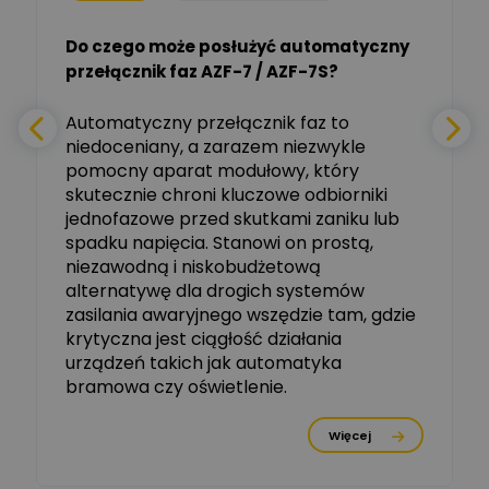
Do czego może posłużyć automatyczny
Tomasz Salak
przełącznik faz AZF-7 / AZF-7S?
-
Zadaj pytanie
Ekspert
e
Automatyczny przełącznik faz to
niedoceniany, a zarazem niezwykle
Ekspert ABB
Zadaj pytanie
pomocny aparat modułowy, który
Ekspert, ABB
skutecznie chroni kluczowe odbiorniki
jednofazowe przed skutkami zaniku lub
Michał Szulborski
spadku napięcia. Stanowi on prostą,
Ekspert ETI - Dr inż. w
dziedzinie Aparatów
niezawodną i niskobudżetową
Zadaj pytanie
Elektrycznych / Senior
alternatywę dla drogich systemów
R&D Scientist / Product
Manager
zasilania awaryjnego wszędzie tam, gdzie
krytyczna jest ciągłość działania
Tomasz Dźwigała
urządzeń takich jak automatyka
Ekspert Menadżer
Zadaj pytanie
bramowa czy oświetlenie.
Produktu, TIM SA
Więcej
Damian Czernik
Zadaj pytanie
Ekspert ds. instalacji OZE