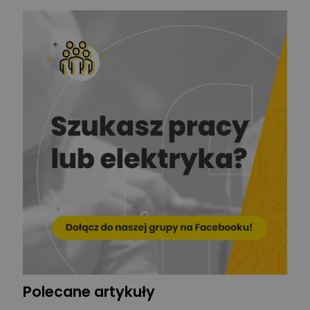
Redakcja
Zadaj pytanie
Ekspert ds. prądu
Krzysztof
Stelęgowski
Zadaj pytanie
Ekspert
EL-ROJ
Ekspert
Zadaj pytanie
Automatyk/Elektryk/Mana
ger
Mariusz Pajkowski
Zadaj pytanie
Ekspert
Grzegorz Chudzik
Zadaj pytanie
Ekspert
Polecane artykuły
Łukasz Bronicz