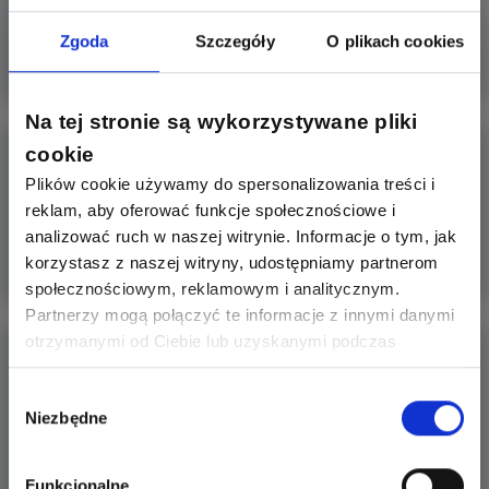
Poszukuję dla siebie laptopa, a jako że całe życie
korzystam główni
Zgoda
Szczegóły
O plikach cookies
Więcej
Na tej stronie są wykorzystywane pliki
JLC PCB
cookie
Plików cookie używamy do spersonalizowania treści i
Czy ktoś korzystał z usług JLC PCB ? Korzystacie z tej firmy
reklam, aby oferować funkcje społecznościowe i
czy wy
analizować ruch w naszej witrynie. Informacje o tym, jak
korzystasz z naszej witryny, udostępniamy partnerom
Więcej
społecznościowym, reklamowym i analitycznym.
Partnerzy mogą połączyć te informacje z innymi danymi
otrzymanymi od Ciebie lub uzyskanymi podczas
Linka zabezpieczająca do laptopa
korzystania z ich usług. Dzięki Twojej zgodzie możemy
lepiej dopasować ofertę do Twoich zainteresowań i
Wybór
Hej, czy ta linka: https://www.tim.pl/linka-
Niezbędne
preferencji.
zgody
zabezpieczajaca-do
Więcej
Funkcjonalne