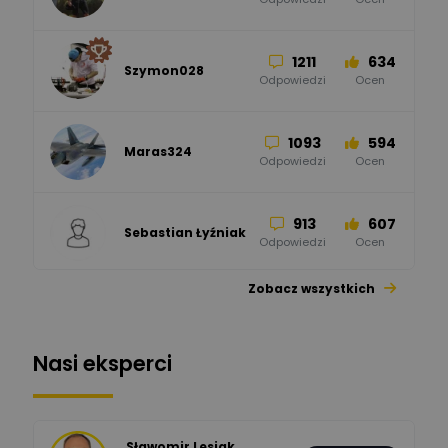
Zamel
Odpowiedzi
Ocen
1211
634
Szymon028
52
45
Odpowiedzi
Ocen
WAGO
Odpowiedzi
Ocen
1093
594
Maras324
Odpowiedzi
Ocen
913
607
Sebastian Łyźniak
Odpowiedzi
Ocen
Zobacz wszystkich
1112
371
Pysiak
Odpowiedzi
Ocen
Nasi eksperci
507
971
Bartłomiej
Jaworski
Odpowiedzi
Ocen
Sławomir Lesiak