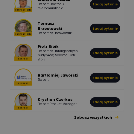
Ekspert Elektronik -
Zadaj pytanie
955
374
Pawel02
telekomunikacja
Odpowiedzi
Ocen
Tomasz
Brzostowski
Zadaj pytanie
532
714
boss
Ekspert ds. fotowoltaiki
Odpowiedzi
Ocen
Piotr Bibik
Ekspert ds. Inteligentnych
Zadaj pytanie
796
244
budynków, Salama Piotr
DawidZak
Bibik
Odpowiedzi
Ocen
Bartłomiej Jaworski
Zadaj pytanie
Ekspert
Krystian Czerkas
Zadaj pytanie
Ekspert Product Manager
Zobacz wszystkich
Jacek Niżyński
Ekspert Elektromechanik,
Zadaj pytanie
mechanik