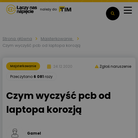
należy do
Strona główna
Majsterkowanie
Czym wyczyść pcb od laptopa korozją
24.12.2020
Majsterkowanie
Zgłoś naruszenie
Przeczytano
6 081
razy
Czym wyczyść pcb od
laptopa korozją
Gamel