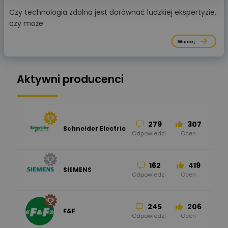
Czy technologia zdolna jest dorównać ludzkiej ekspertyzie,
czy może
Więcej
Aktywni producenci
279
307
Schneider Electric
Odpowiedzi
Ocen
162
419
SIEMENS
Odpowiedzi
Ocen
245
206
F&F
Odpowiedzi
Ocen