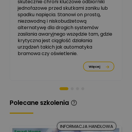
skutecznie chroni kluczowe odbiorniki
jednofazowe przed skutkami zaniku lub
Michał Szulborski
spadku napięcia. Stanowi on prostą,
Ekspert ETI - Dr inż. w
dziedzinie Aparatów
niezawodną i niskobudżetową
Zadaj pytanie
Elektrycznych / Senior
alternatywę dla drogich systemów
R&D Scientist / Product
Manager
zasilania awaryjnego wszędzie tam, gdzie
krytyczna jest ciągłość działania
Tomasz Dźwigała
urządzeń takich jak automatyka
Ekspert Menadżer
Zadaj pytanie
bramowa czy oświetlenie.
Produktu, TIM SA
Więcej
Damian Czernik
Zadaj pytanie
Ekspert ds. instalacji OZE
Piotr Muskała
Ekspert Specjalista ds
Zadaj pytanie
Polecane szkolenia
prezentacji
Kancelaria Prawna
CKC Solution
Zadaj pytanie
INFORMACJA HANDLOWA
Ekspert Prawnik