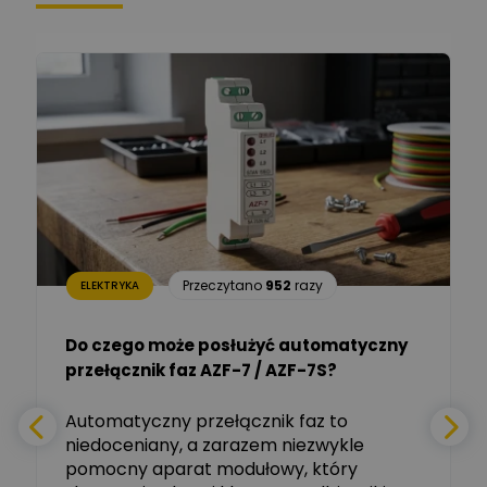
Ekspert ds. technologii
Zadaj pytanie
komputerowych
Łukasz Barton
Zadaj pytanie
Ekspert Elektryk
Dariusz Placek
Ekspert mgr inż. elektronik
Zadaj pytanie
i informatyk, Hager Polska
Sp. z o.o.
Aleksander NKT
Zadaj pytanie
Przeczytano
952
razy
ELEKTRYKA
Ekspert
Do czego może posłużyć automatyczny
Tomasz Salak
przełącznik faz AZF-7 / AZF-7S?
-
Zadaj pytanie
Ekspert
e
Automatyczny przełącznik faz to
niedoceniany, a zarazem niezwykle
Ekspert ABB
Zadaj pytanie
pomocny aparat modułowy, który
Ekspert, ABB