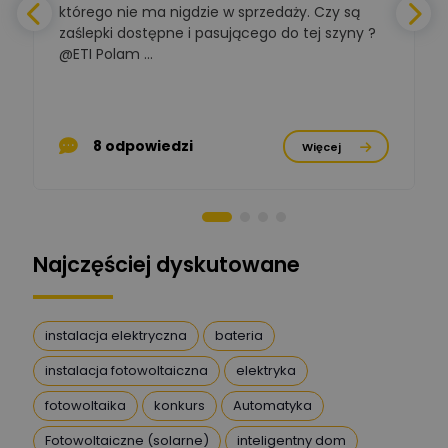
którego nie ma nigdzie w sprzedaży. Czy są
zaślepki dostępne i pasującego do tej szyny ?
a
BOWWE
Ekspert ds. rozwoju
@ETI Polam ...
Zadaj pytanie
biznesu w sektorze online
a
i technologii
komputerowych
p
Mariusz Borowy
8 odpowiedzi
Więcej
Ekspert ds. remontu starej
Zadaj pytanie
chaty
Stanisław Rak
Zadaj pytanie
Ekspert P&PM
Najczęściej dyskutowane
Artur Dudek
Zadaj pytanie
Ekspert
instalacja elektryczna
bateria
instalacja fotowoltaiczna
elektryka
DanielM
Zadaj pytanie
Ekspert
fotowoltaika
konkurs
Automatyka
Fotowoltaiczne (solarne)
inteligentny dom