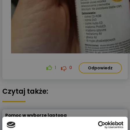
1
0
Odpowiedz
Czytaj także:
Pomoc w wyborze laptopa