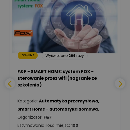
Marcin Nowicki
Ekspert mgr. inż. elektryk,
Zadaj pytanie
TIM SA
Renata
Januszewska
Zadaj pytanie
Ekspert Inżynieria
bezpieczeństwa
Wyświetlono
269
razy
ON-LINE
Adam Włastowski
Zadaj pytanie
Ekspert
F&F - SMART HOME: system FOX -
sterowanie przez wifi (nagranie ze
Daniel Michalik
szkolenia)
Zadaj pytanie
Ekspert Elektryk
Kategorie:
Automatyka przemysłowa
,
Tomasz Kowalski
Smart Home - automatyka domowa
,
Zadaj pytanie
Ekspert Elektryk
Organizator:
F&F
Estymowania ilość miejsc:
100
Damian