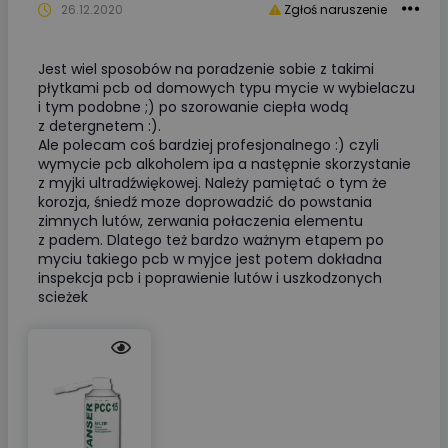
26.12.2020
Zgłoś naruszenie
Jest wiel sposobów na poradzenie sobie z takimi
płytkami pcb od domowych typu mycie w wybielaczu
i tym podobne ;) po szorowanie ciepła wodą
z detergnetem :).
Ale polecam coś bardziej profesjonalnego :) czyli
wymycie pcb alkoholem ipa a następnie skorzystanie
z myjki ultradźwiękowej. Należy pamiętać o tym że
korozja, śniedź moze doprowadzić do powstania
zimnych lutów, zerwania połaczenia elementu
z padem. Dlatego też bardzo ważnym etapem po
myciu takiego pcb w myjce jest potem dokładna
inspekcja pcb i poprawienie lutów i uszkodzonych
scieżek