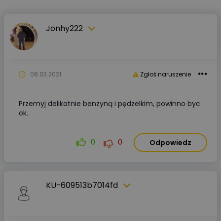
Jonhy222
08.03.2021
Zgłoś naruszenie
Przemyj delikatnie benzyną i pędzelkim, powinno byc
ok.
0
0
Odpowiedz
KU-609513b7014fd