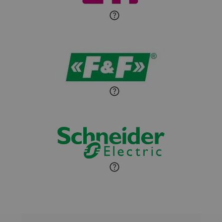
Sandra Wiśniewska
Ekspert ds. wnętrzarskich
Zadaj pytanie
detali
Paweł Sekuła
Zadaj pytanie
Ekspert Instalator
Jaroslaw Wiater
Zadaj pytanie
Ekspert
Marcin Pełech
Zadaj pytanie
Ekspert