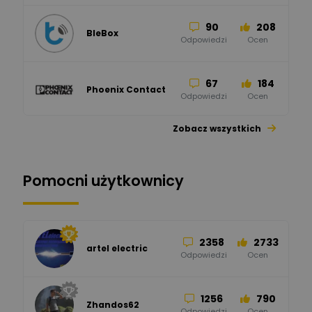
90
208
BleBox
Odpowiedzi
Ocen
67
184
Phoenix Contact
Odpowiedzi
Ocen
Zobacz wszystkich
26
113
automatyka pollin
Odpowiedzi
Ocen
Pomocni użytkownicy
34
86
Hager
Odpowiedzi
Ocen
2358
2733
artel electric
47
67
ELKO-BIS Systemy
Odpowiedzi
Ocen
Odgromowe
Odpowiedzi
Ocen
1256
790
Zhandos62
50
59
Odpowiedzi
Ocen