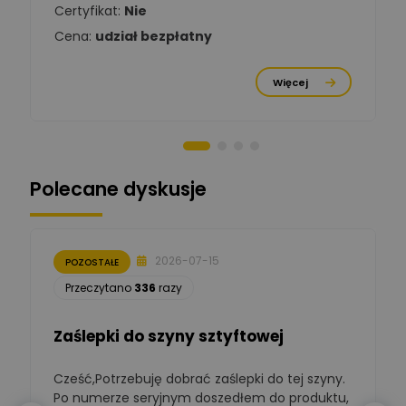
Chróściński
Zadaj pytanie
Certyfikat:
Nie
Ekspert
Cena:
udział bezpłatny
Michał Cichosz
Ekspert Menadżer
Zadaj pytanie
Więcej
Produktu, TIM S.A
Norbert Kiszka
Zadaj pytanie
Ekspert ds. zabezpieczeń
Polecane dyskusje
Moderator
Zbigniew
Zadaj pytanie
Ekspert Początkujący
2026-07-15
POZOSTAŁE
Łukasz Nowak
Przeczytano
336
razy
Ekspert ds. automatyki
Zadaj pytanie
budynkowej
Zaślepki do szyny sztyftowej
Polska Izba
Gospodarcza
Cześć,Potrzebuję dobrać zaślepki do tej szyny.
W
Zadaj pytanie
Elektrotechniki
Po numerze seryjnym doszedłem do produktu,
Ekspert ds. normalizacji