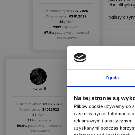
chcielibyśmy
Ostatnia wizyta:
31.07.2026
W serwisie od:
03.01.2022
Należy o tym
38
pytań
2392
odpowiedzi
97.9%
pozytywnych ocen od
użytkowników
28.02.2023
Zgoda
Znam tu kilka osób które
Kafar19
znajdziesz tutaj również
tutaj są aktywni produce
Na tej stronie są wyk
;)
Ostatnia wizyta:
02.02.2023
Plików cookie używamy do sp
W serwisie od:
21.01.2022
naszej witrynie. Informacje
25
pytań
371
odpowiedzi
reklamowym i analitycznym. 
96.6%
pozytywnych ocen od
uzyskanymi podczas korzysta
użytkowników