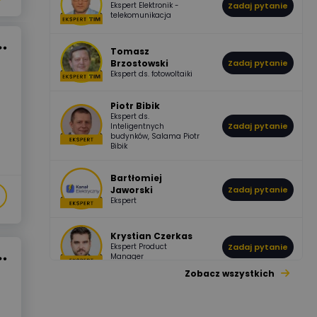
Ekspert Elektronik -
Zadaj pytanie
955
374
Pawel02
telekomunikacja
Odpowiedzi
Ocen
Tomasz
Brzostowski
Zadaj pytanie
532
714
boss
Ekspert ds. fotowoltaiki
Odpowiedzi
Ocen
Piotr Bibik
Ekspert ds.
796
244
Zadaj pytanie
Inteligentnych
DawidZak
budynków, Salama Piotr
Odpowiedzi
Ocen
Bibik
Bartłomiej
Jaworski
Zadaj pytanie
Ekspert
Krystian Czerkas
Ekspert Product
Zadaj pytanie
Manager
Zobacz wszystkich
Jacek Niżyński
Ekspert Elektromechanik,
Zadaj pytanie
mechanik