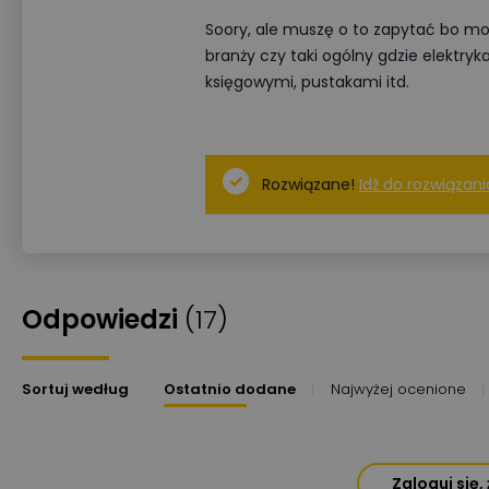
Soory, ale muszę o to zapytać bo może
branży czy taki ogólny gdzie elektryk
księgowymi, pustakami itd.
Rozwiązane!
Idź do rozwiązani
Odpowiedzi
(17)
Sortuj według
Ostatnio dodane
Najwyżej ocenione
Zaloguj się