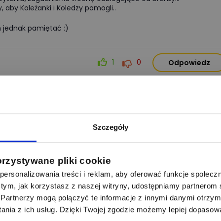
, aby Koleżanki i Koledzy pomogli..
 jednak pamiętać :)
1
0
Odpowiedz
Zgłoś naruszenie
Szczegóły
 uczą się lub są automatykami na tym portalu, myślę że
 odpowiedź na tematy związane z automatyką szczególnie gdzie
nci sprzętów z dziedziny automatyki tacy jak Siemens czy WAGO
orzystywane pliki cookie
ersonalizowania treści i reklam, aby oferować funkcje społecz
 o tym, jak korzystasz z naszej witryny, udostępniamy partnero
Partnerzy mogą połączyć te informacje z innymi danymi otrzym
nia z ich usług. Dzięki Twojej zgodzie możemy lepiej dopasow
0
0
Odpowiedz