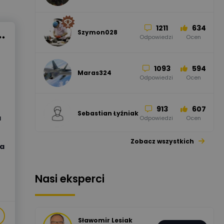
Odpowiedzi
Ocen
1211
634
Szymon028
52
45
Odpowiedzi
Ocen
WAGO
Odpowiedzi
Ocen
1093
594
Maras324
Odpowiedzi
Ocen
913
607
Sebastian Łyźniak
a
Odpowiedzi
Ocen
Zobacz wszystkich
a
1112
371
Pysiak
Odpowiedzi
Ocen
Nasi eksperci
507
971
Bartłomiej
Jaworski
Odpowiedzi
Ocen
Sławomir Lesiak