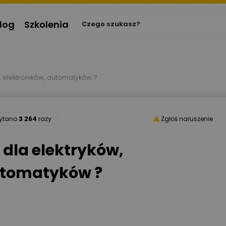
log
Szkolenia
w, elektroników, automatyków ?
zytano
3 264
razy
Zgłoś naruszenie
l dla elektryków,
utomatyków ?