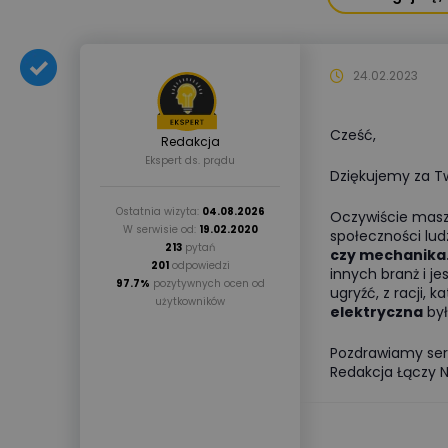
24.02.2023
Cześć,
Redakcja
Ekspert ds. prądu
Dziękujemy za T
Ostatnia wizyta:
04.08.2026
Oczywiście masz
W serwisie od:
19.02.2020
społeczności ludz
213
pytań
czy mechanika
201
odpowiedzi
innych branż i j
97.7%
pozytywnych ocen od
ugryźć, z racji, 
użytkowników
elektryczna
był
Pozdrawiamy ser
Redakcja Łączy N