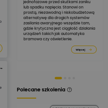
jednofazowe przed skutkami zaniku
zowe
lub spadku napięcia. Stanowi on
Michał Szulborski
prostą, niezawodną i niskobudżetową
Ekspert ETI - Dr inż. w
alternatywę dla drogich systemów
dziedzinie Aparatów
Zadaj pytanie
po
Elektrycznych / Senior
zasilania awaryjnego wszędzie tam,
R&D Scientist / Product
gdzie krytyczna jest ciągłość działania
Manager
urządzeń takich jak automatyka
bramowa czy oświetlenie.
Tomasz Dźwigała
Ekspert Menadżer
Zadaj pytanie
rzez
Produktu, TIM SA
Więcej
Damian Czernik
Zadaj pytanie
Ekspert ds. instalacji OZE
Piotr Muskała
Ekspert Specjalista ds
Zadaj pytanie
prezentacji
ie
Polecane szkolenia
Kancelaria
Prawna CKC
Zadaj pytanie
Solution
Ekspert Prawnik