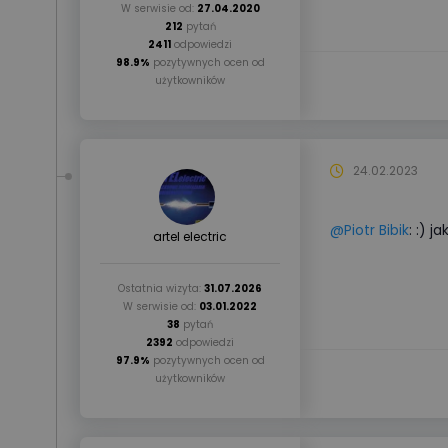
W serwisie od:
27.04.2020
212
pytań
2411
odpowiedzi
98.9%
pozytywnych ocen od
użytkowników
24.02.2023
@Piotr Bibik
: :) 
artel electric
Ostatnia wizyta:
31.07.2026
W serwisie od:
03.01.2022
38
pytań
2392
odpowiedzi
97.9%
pozytywnych ocen od
użytkowników