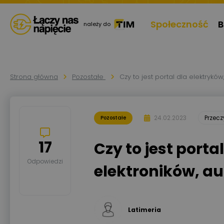
Społeczność
B
należy do
Strona główna
Pozostałe
Czy to jest portal dla elektrykó
24.02.2023
Przec
Pozostałe
17
Czy to jest porta
Odpowiedzi
elektroników, a
Latimeria