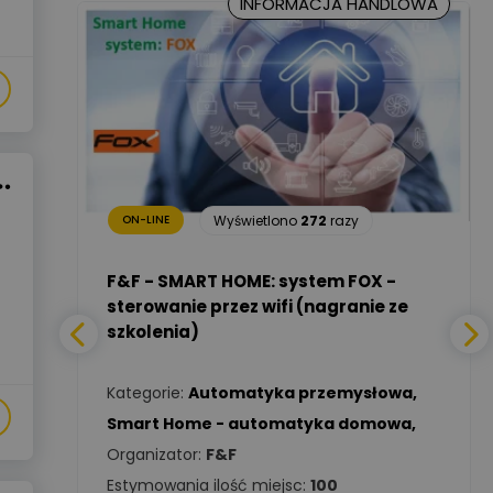
INFORMACJA HANDLOWA
Marcin Nowicki
Ekspert mgr. inż. elektryk,
Zadaj pytanie
TIM SA
Renata
Januszewska
Zadaj pytanie
Ekspert Inżynieria
24
razy
bezpieczeństwa
Wyświetlono
272
razy
ON-LINE
Adam Włastowski
Zadaj pytanie
Ekspert
a -
F&F - SMART HOME: system FOX -
sterowanie przez wifi (nagranie ze
szkolenia)
Daniel Michalik
Zadaj pytanie
wa
,
Ekspert Elektryk
Kategorie:
Automatyka przemysłowa
,
Tomasz Kowalski
Smart Home - automatyka domowa
,
Zadaj pytanie
Ekspert Elektryk
Organizator:
F&F
Estymowania ilość miejsc:
100