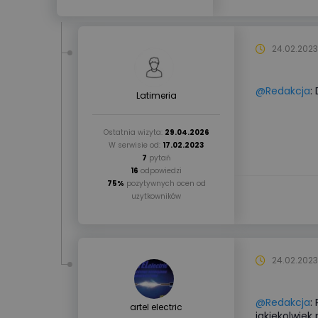
24.02.2023
@Redakcja
:
Latimeria
Ostatnia wizyta:
29.04.2026
W serwisie od:
17.02.2023
7
pytań
16
odpowiedzi
75%
pozytywnych ocen od
użytkowników
24.02.2023
@Redakcja
:
artel electric
jakiekolwiek