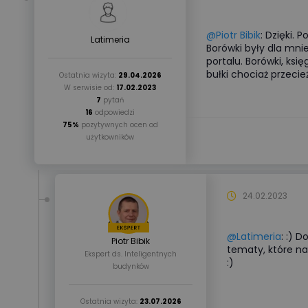
@Piotr Bibik
: Dzięki. 
Latimeria
Borówki były dla mn
portalu. Borówki, ksi
bułki chociaż przecież
Ostatnia wizyta:
29.04.2026
W serwisie od:
17.02.2023
7
pytań
16
odpowiedzi
75%
pozytywnych ocen od
użytkowników
24.02.2023
@Latimeria
: :) 
Piotr Bibik
tematy, które na
Ekspert ds. Inteligentnych
:)
budynków
Ostatnia wizyta:
23.07.2026