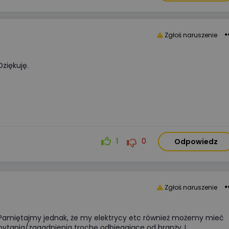
Zgłoś naruszenie
 Dziękuję.
1
0
Odpowiedz
Zgłoś naruszenie
 Pamiętajmy jednak, że my elektrycy etc również możemy mieć
 pytania/zagadnienia trochę odbiegające od branży..I