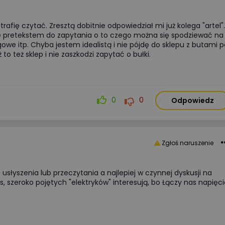
się koniecznością ekonomiczną.
W tym artykule analizujemy kluc
parametry akumulatorów,
Potrafię czytać. Zresztą dobitnie odpowiedział mi już kolega "artel".
ie pretekstem do zapytania o to czego można się spodziewać na
porównujemy systemy
ęgowe itp. Chyba jestem idealistą i nie pójdę do sklepu z butami 
niskonapięciowe
 to też sklep i nie zaszkodzi zapytać o bułki.
z wysokonapięciowymi oraz
wskazujemy najczęstsze błędy
montażowe, które decydują
o bezawaryjnej pracy instalacji p
0
0
Odpowiedz
długie lata.
Więcej
Zgłoś naruszenie
Do usłyszenia lub przeczytania a najlepiej w czynnej dyskusji na
s, szeroko pojętych "elektryków" interesują, bo Łączy nas napięc