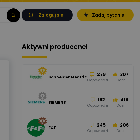
Zaloguj się
Zadaj pytanie
Aktywni producenci
279
307
Schneider Electric
Odpowiedzi
Ocen
162
419
SIEMENS
Odpowiedzi
Ocen
245
206
F&F
Odpowiedzi
Ocen