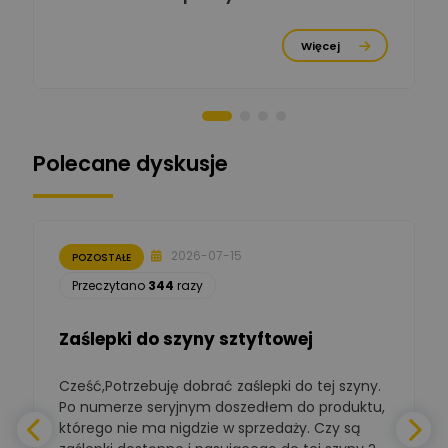
Michał Cichosz
Ekspert Menadżer
Zadaj pytanie
Więcej
Produktu, TIM S.A
Norbert Kiszka
Zadaj pytanie
Ekspert ds. zabezpieczeń
Polecane dyskusje
Moderator
Zbigniew
Zadaj pytanie
Ekspert Początkujący
2026-07-15
POZOSTAŁE
Łukasz Nowak
Przeczytano
344
razy
Ekspert ds. automatyki
Zadaj pytanie
budynkowej
Zaślepki do szyny sztyftowej
Polska Izba
Gospodarcza
Zadaj pytanie
Elektrotechniki
Cześć,Potrzebuję dobrać zaślepki do tej szyny.
W
Ekspert ds. normalizacji
Po numerze seryjnym doszedłem do produktu,
którego nie ma nigdzie w sprzedaży. Czy są
BOWWE