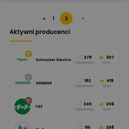
«
1
2
»
Aktywni producenci
279
307
Schneider Electric
Odpowiedzi
Ocen
162
419
SIEMENS
Odpowiedzi
Ocen
245
206
F&F
Odpowiedzi
Ocen
90
208