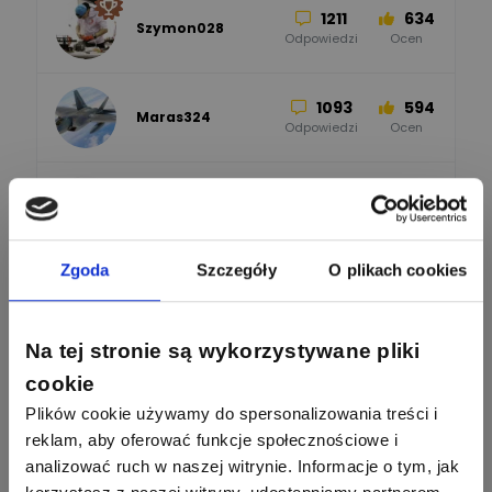
1211
634
Szymon028
52
45
Odpowiedzi
Ocen
WAGO
Odpowiedzi
Ocen
1093
594
Maras324
Odpowiedzi
Ocen
913
607
Sebastian Łyźniak
Odpowiedzi
Ocen
Zobacz wszystkich
Zgoda
Szczegóły
O plikach cookies
1112
371
Pysiak
Odpowiedzi
Ocen
Nasi eksperci
Na tej stronie są wykorzystywane pliki
507
971
Bartłomiej
cookie
Jaworski
Odpowiedzi
Ocen
Plików cookie używamy do spersonalizowania treści i
reklam, aby oferować funkcje społecznościowe i
Sławomir Lesiak
Ekspert Elektronik -
Zadaj pytanie
955
374
analizować ruch w naszej witrynie. Informacje o tym, jak
Pawel02
telekomunikacja
Odpowiedzi
Ocen