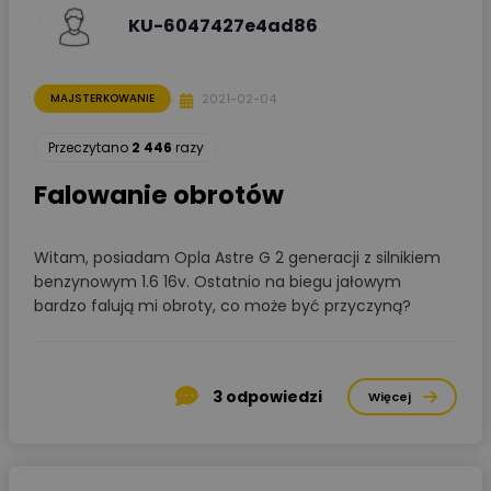
KU-6047427e4ad86
2021-02-04
MAJSTERKOWANIE
Przeczytano
2 446
razy
Falowanie obrotów
Witam, posiadam Opla Astre G 2 generacji z silnikiem
benzynowym 1.6 16v. Ostatnio na biegu jałowym
bardzo falują mi obroty, co może być przyczyną?
3
odpowiedzi
Więcej