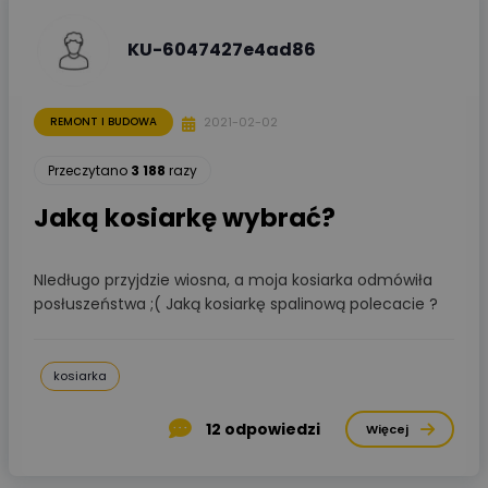
KU-6047427e4ad86
2021-02-02
REMONT I BUDOWA
Przeczytano
3 188
razy
Jaką kosiarkę wybrać?
NIedługo przyjdzie wiosna, a moja kosiarka odmówiła
posłuszeństwa ;( Jaką kosiarkę spalinową polecacie ?
kosiarka
12
odpowiedzi
Więcej