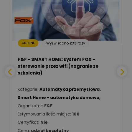
TIM SA
Renata
Januszewska
Zadaj pytanie
Ekspert Inżynieria
bezpieczeństwa
Wyświetlono
273
razy
ON-LINE
Adam Włastowski
Zadaj pytanie
Ekspert
F&F - SMART HOME: system FOX -
sterowanie przez wifi (nagranie ze
Daniel Michalik
szkolenia)
Zadaj pytanie
Ekspert Elektryk
Kategorie:
Automatyka przemysłowa
,
Tomasz Kowalski
Smart Home - automatyka domowa
,
Zadaj pytanie
Ekspert Elektryk
Organizator:
F&F
Estymowania ilość miejsc:
100
Damian
Chróściński
Zadaj pytanie
Certyfikat:
Nie
Ekspert
Cena:
udział bezpłatny