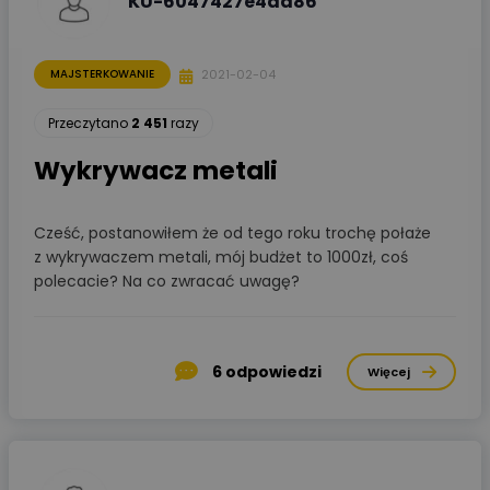
KU-6047427e4ad86
2021-02-04
MAJSTERKOWANIE
Przeczytano
2 451
razy
Wykrywacz metali
Cześć, postanowiłem że od tego roku trochę połaże
z wykrywaczem metali, mój budżet to 1000zł, coś
polecacie? Na co zwracać uwagę?
6
odpowiedzi
Więcej