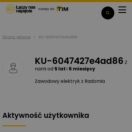
należy do
Strona główna
KU-6047427e4ad86
KU-6047427e4ad86
Z
nami od
5 lat
i
6 miesięcy
Zawodowy elektryk z Radomia
Aktywność użytkownika