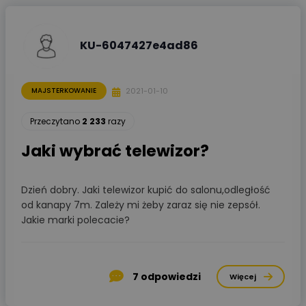
KU-6047427e4ad86
2021-01-10
MAJSTERKOWANIE
Przeczytano
2 233
razy
Jaki wybrać telewizor?
Dzień dobry. Jaki telewizor kupić do salonu,odległość
od kanapy 7m. Zależy mi żeby zaraz się nie zepsół.
Jakie marki polecacie?
7
odpowiedzi
Więcej