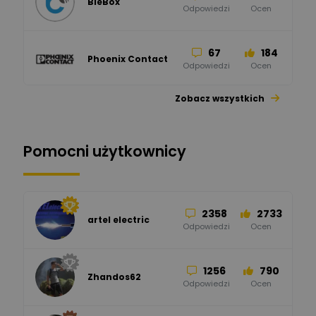
BleBox
Odpowiedzi
Ocen
67
184
Phoenix Contact
Odpowiedzi
Ocen
Zobacz wszystkich
26
113
automatyka pollin
Odpowiedzi
Ocen
Pomocni użytkownicy
34
86
Hager
Odpowiedzi
Ocen
2358
2733
artel electric
47
67
ELKO-BIS Systemy
Odpowiedzi
Ocen
Odgromowe
Odpowiedzi
Ocen
1256
790
Zhandos62
50
59
Odpowiedzi
Ocen
Zamel
Odpowiedzi
Ocen