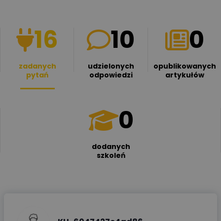
16
10
0
zadanych
udzielonych
opublikowanych
pytań
odpowiedzi
artykułów
0
dodanych
szkoleń