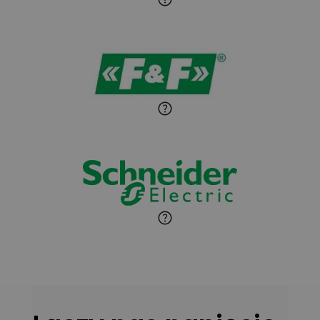
Sandra Wiśniewska
Ekspert ds. wnętrzarskich
Zadaj pytanie
detali
Paweł Sekuła
Zadaj pytanie
Ekspert Instalator
Jaroslaw Wiater
Zadaj pytanie
Ekspert
Marcin Pełech
Zadaj pytanie
Ekspert