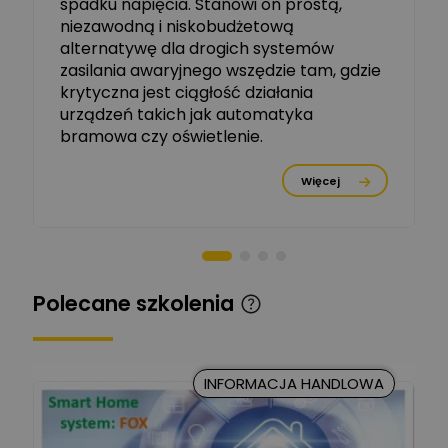
spadku napięcia. Stanowi on prostą,
Ekspert ETI - Dr inż. w
dziedzinie Aparatów
niezawodną i niskobudżetową
Zadaj pytanie
Elektrycznych / Senior
alternatywę dla drogich systemów
R&D Scientist / Product
Manager
zasilania awaryjnego wszędzie tam, gdzie
krytyczna jest ciągłość działania
Tomasz Dźwigała
urządzeń takich jak automatyka
Ekspert Menadżer
Zadaj pytanie
bramowa czy oświetlenie.
Produktu, TIM SA
Więcej
Damian Czernik
Zadaj pytanie
Ekspert ds. instalacji OZE
Piotr Muskała
Ekspert Specjalista ds
Zadaj pytanie
Polecane szkolenia
prezentacji
Kancelaria Prawna
CKC Solution
Zadaj pytanie
INFORMACJA HANDLOWA
Ekspert Prawnik
Marcin Nowicki
Ekspert mgr. inż. elektryk,
Zadaj pytanie