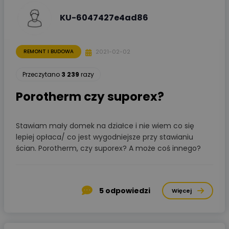
KU-6047427e4ad86
2021-02-02
REMONT I BUDOWA
Przeczytano
3 239
razy
Porotherm czy suporex?
Stawiam mały domek na działce i nie wiem co się
lepiej opłaca/ co jest wygodniejsze przy stawianiu
ścian. Porotherm, czy suporex? A może coś innego?
5
odpowiedzi
Więcej