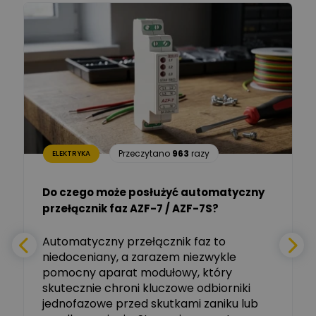
Łukasz Barton
Zadaj pytanie
Ekspert Elektryk
Dariusz Placek
Ekspert mgr inż. elektronik
Zadaj pytanie
i informatyk, Hager Polska
Sp. z o.o.
Aleksander NKT
Zadaj pytanie
Przeczytano
963
razy
ELEKTRYKA
Ekspert
Do czego może posłużyć automatyczny
Tomasz Salak
przełącznik faz AZF-7 / AZF-7S?
-
Zadaj pytanie
Ekspert
e
Automatyczny przełącznik faz to
niedoceniany, a zarazem niezwykle
Ekspert ABB
Zadaj pytanie
pomocny aparat modułowy, który
Ekspert, ABB
skutecznie chroni kluczowe odbiorniki
jednofazowe przed skutkami zaniku lub
Michał Szulborski