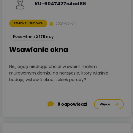
KU-6047427e4ad86
2021-02-04
REMONT I BUDOWA
Przeczytano
2 175
razy
Wsawianie okna
Hej, będę niedługo chciał w swoim małym
murowanym domku na narzędzie, ktory właśnie
buduje, wstawić okna. Jakieś porady?
8
odpowiedzi
Więcej