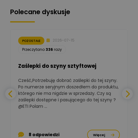
Ekspert ds. zabezpieczeń
Polecane dyskusje
Moderator
Zbigniew
Zadaj pytanie
Ekspert Początkujący
2026-07-15
POZOSTAŁE
Łukasz Nowak
Przeczytano
336
razy
Ekspert ds. automatyki
Zadaj pytanie
budynkowej
Zaślepki do szyny sztyftowej
Polska Izba
Gospodarcza
Zadaj pytanie
Elektrotechniki
Cześć,Potrzebuję dobrać zaślepki do tej szyny.
W
Ekspert ds. normalizacji
Po numerze seryjnym doszedłem do produktu,
którego nie ma nigdzie w sprzedaży. Czy są
BOWWE
zaślepki dostępne i pasującego do tej szyny ?
a
Ekspert ds. rozwoju
Zadaj pytanie
biznesu w sektorze online
@ETI Polam ...
i technologii
a
komputerowych
Mariusz Borowy
p
Ekspert ds. remontu starej
Zadaj pytanie
8 odpowiedzi
Więcej
chaty