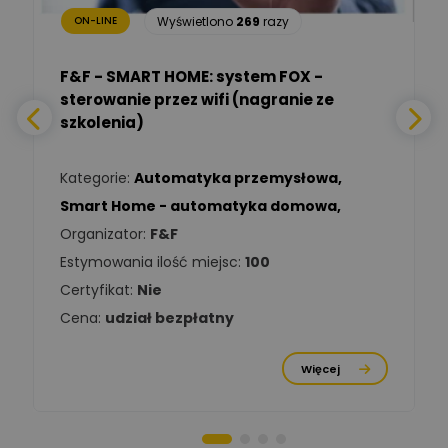
Wyświetlono
269
razy
ON-LINE
Adam Włastowski
Zadaj pytanie
Ekspert
F&F - SMART HOME: system FOX -
sterowanie przez wifi (nagranie ze
Daniel Michalik
szkolenia)
Zadaj pytanie
Ekspert Elektryk
Kategorie:
Automatyka przemysłowa
,
Tomasz Kowalski
Smart Home - automatyka domowa
,
Zadaj pytanie
Ekspert Elektryk
Organizator:
F&F
Estymowania ilość miejsc:
100
Damian
Chróściński
Zadaj pytanie
Certyfikat:
Nie
Ekspert
Cena:
udział bezpłatny
Michał Cichosz
Ekspert Menadżer
Zadaj pytanie
Więcej
Produktu, TIM S.A
Norbert Kiszka
Zadaj pytanie