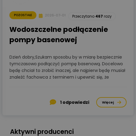
2026-07-01
POZOSTAŁE
Przeczytano
467
razy
Wodoszczelne podłączenie
pompy basenowej
Dzień dobry,Szukam sposobu by w miarę bezpiecznie
tymczasowo podłączyć pompę basenową. Docelowo
będę chciał to zrobić inaczej, ale najpierw będę musiał
znaleźć fachowca z terminem i upewnić się, że
1
odpowiedzi
Więcej
Aktywni producenci