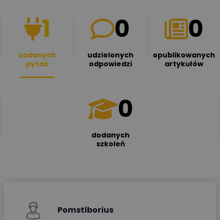
1
0
0
zadanych
udzielonych
opublikowanych
pytań
odpowiedzi
artykułów
0
dodanych
szkoleń
Pomstiborius