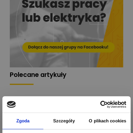
EL-ROJ
Ekspert
Zadaj pytanie
Automatyk/Elektryk/Mana
ger
Mariusz Pajkowski
Zadaj pytanie
Ekspert
Grzegorz Chudzik
Zadaj pytanie
Ekspert
Polecane artykuły
Łukasz Bronicz
Ekspert ds. technologii
Zadaj pytanie
komputerowych
Łukasz Barton
Zadaj pytanie
Ekspert Elektryk
Zgoda
Szczegóły
O plikach cookies
Dariusz Placek