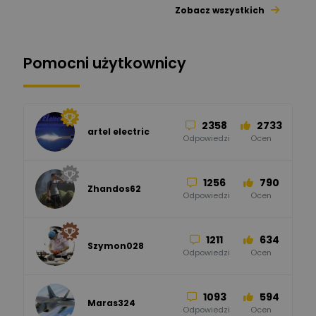
Zobacz wszystkich
26
113
automatyka pollin
Odpowiedzi
Ocen
Pomocni użytkownicy
34
86
Hager
Odpowiedzi
Ocen
2358
2733
artel electric
47
67
ELKO-BIS Systemy
Odpowiedzi
Ocen
Odgromowe
Odpowiedzi
Ocen
1256
790
Zhandos62
50
59
Odpowiedzi
Ocen
Zamel
Odpowiedzi
Ocen
1211
634
Szymon028
52
45
Odpowiedzi
Ocen
WAGO
Odpowiedzi
Ocen
1093
594
Maras324
Odpowiedzi
Ocen