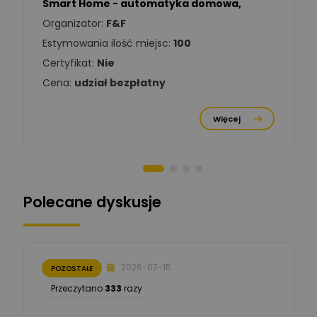
Smart Home - automatyka domowa
,
Zadaj pytanie
Ekspert Elektryk
Organizator:
F&F
Estymowania ilość miejsc:
100
Damian
Chróściński
Zadaj pytanie
Certyfikat:
Nie
Ekspert
Cena:
udział bezpłatny
Michał Cichosz
Ekspert Menadżer
Zadaj pytanie
Więcej
Produktu, TIM S.A
Norbert Kiszka
Zadaj pytanie
Ekspert ds. zabezpieczeń
Polecane dyskusje
Moderator
Zbigniew
Zadaj pytanie
Ekspert Początkujący
2026-07-15
POZOSTAŁE
Łukasz Nowak
Przeczytano
333
razy
Ekspert ds. automatyki
Zadaj pytanie
budynkowej