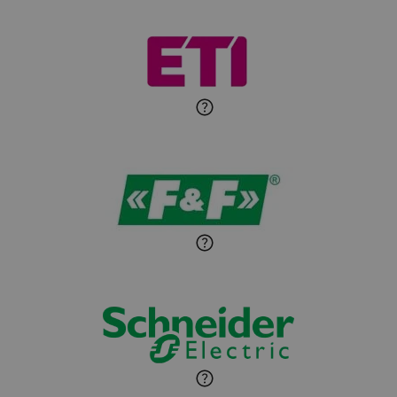
Michał Patryka
Zadaj pytanie
Ekspert Elektryk
Sandra Wiśniewska
Ekspert ds. wnętrzarskich
Zadaj pytanie
detali
Paweł Sekuła
Zadaj pytanie
Ekspert Instalator
Jaroslaw Wiater
Zadaj pytanie
Ekspert
Marcin Pełech
Zadaj pytanie
Ekspert