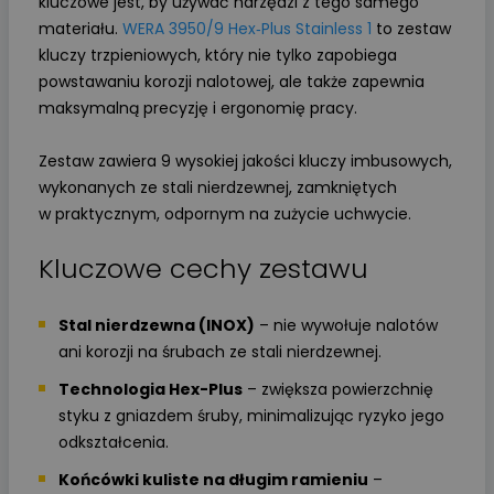
kluczowe jest, by używać narzędzi z tego samego
materiału.
WERA 3950/9 Hex‑Plus Stainless 1
to zestaw
kluczy trzpieniowych, który nie tylko zapobiega
powstawaniu korozji nalotowej, ale także zapewnia
maksymalną precyzję i ergonomię pracy.
Zestaw zawiera 9 wysokiej jakości kluczy imbusowych,
wykonanych ze stali nierdzewnej, zamkniętych
w praktycznym, odpornym na zużycie uchwycie.
Kluczowe cechy zestawu
Stal nierdzewna (INOX)
– nie wywołuje nalotów
ani korozji na śrubach ze stali nierdzewnej.
Technologia Hex-Plus
– zwiększa powierzchnię
styku z gniazdem śruby, minimalizując ryzyko jego
odkształcenia.
Końcówki kuliste na długim ramieniu
–