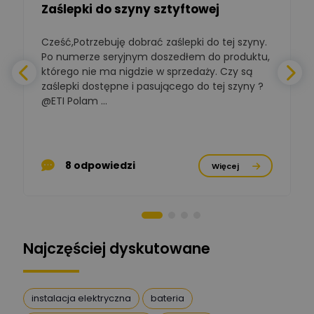
Zaślepki do szyny sztyftowej
Polska Izba
Gospodarcza
Zadaj pytanie
Elektrotechniki
Cześć,Potrzebuję dobrać zaślepki do tej szyny.
W
Ekspert ds. normalizacji
Po numerze seryjnym doszedłem do produktu,
którego nie ma nigdzie w sprzedaży. Czy są
BOWWE
zaślepki dostępne i pasującego do tej szyny ?
a
Ekspert ds. rozwoju
Zadaj pytanie
biznesu w sektorze online
@ETI Polam ...
i technologii
a
komputerowych
Mariusz Borowy
p
Ekspert ds. remontu starej
Zadaj pytanie
8 odpowiedzi
Więcej
chaty
Stanisław Rak
Zadaj pytanie
Ekspert P&PM
Najczęściej dyskutowane
Artur Dudek
Zadaj pytanie
Ekspert
instalacja elektryczna
bateria