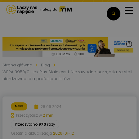
należy do
Strona główna
Blog
WERA 3950/9 Hex‑Plus Stainless 1. Niezawodne narzędzia ze stali
nierdzewnej dla profesjonalistów
28.06.2024
News
Przeczytasz w
2 min.
Przeczytano
970
razy
Ostatnia aktualizacja
2026-01-12