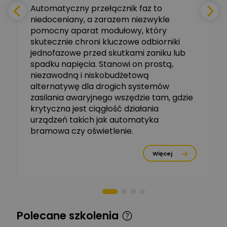
Automatyczny przełącznik faz to
niedoceniany, a zarazem niezwykle
Ekspert ABB
Zadaj pytanie
pomocny aparat modułowy, który
Ekspert, ABB
skutecznie chroni kluczowe odbiorniki
jednofazowe przed skutkami zaniku lub
Michał Szulborski
spadku napięcia. Stanowi on prostą,
Ekspert ETI - Dr inż. w
dziedzinie Aparatów
niezawodną i niskobudżetową
Zadaj pytanie
Elektrycznych / Senior
alternatywę dla drogich systemów
R&D Scientist / Product
Manager
zasilania awaryjnego wszędzie tam, gdzie
krytyczna jest ciągłość działania
Tomasz Dźwigała
urządzeń takich jak automatyka
Ekspert Menadżer
Zadaj pytanie
bramowa czy oświetlenie.
Produktu, TIM SA
Więcej
Damian Czernik
Zadaj pytanie
Ekspert ds. instalacji OZE
Piotr Muskała
Ekspert Specjalista ds
Zadaj pytanie
Polecane szkolenia
prezentacji