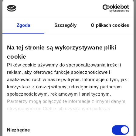
Odgromowe
Odpowiedzi
Ocen
1256
790
Zhandos62
50
59
Odpowiedzi
Ocen
Zamel
Zgoda
Szczegóły
O plikach cookies
Odpowiedzi
Ocen
1211
634
Szymon028
52
45
Na tej stronie są wykorzystywane pliki
Odpowiedzi
Ocen
WAGO
Odpowiedzi
Ocen
cookie
Plików cookie używamy do spersonalizowania treści i
1093
594
Maras324
reklam, aby oferować funkcje społecznościowe i
Odpowiedzi
Ocen
analizować ruch w naszej witrynie. Informacje o tym, jak
korzystasz z naszej witryny, udostępniamy partnerom
913
607
społecznościowym, reklamowym i analitycznym.
Sebastian Łyźniak
Odpowiedzi
Ocen
Partnerzy mogą połączyć te informacje z innymi danymi
otrzymanymi od Ciebie lub uzyskanymi podczas
Zobacz wszystkich
1112
371
korzystania z ich usług. Dzięki Twojej zgodzie możemy
Pysiak
Odpowiedzi
Ocen
lepiej dopasować ofertę do Twoich zainteresowań i
Wybór
Niezbędne
preferencji.
zgody
Nasi eksperci