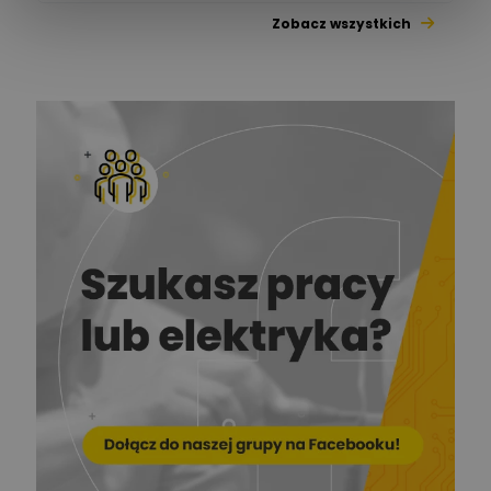
Zobacz wszystkich
Jacek Niżyński
Ekspert Elektromechanik,
Zadaj pytanie
mechanik
Redakcja
Zadaj pytanie
Ekspert ds. prądu
Krzysztof
Stelęgowski
Zadaj pytanie
Ekspert
EL-ROJ
Ekspert
Zadaj pytanie
Automatyk/Elektryk/Mana
ger
Mariusz Pajkowski
Zadaj pytanie
Ekspert