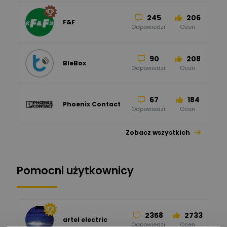
245
206
F&F
Odpowiedzi
Ocen
90
208
BleBox
Odpowiedzi
Ocen
67
184
Phoenix Contact
Odpowiedzi
Ocen
Zobacz wszystkich
26
113
automatyka pollin
Odpowiedzi
Ocen
Pomocni użytkownicy
34
86
Hager
Odpowiedzi
Ocen
2358
2733
artel electric
47
67
ELKO-BIS Systemy
Odpowiedzi
Ocen