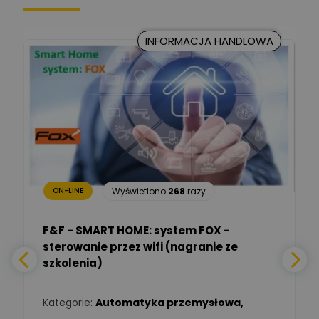
Kancelaria Prawna
CKC Solution
Zadaj pytanie
INFORMACJA HANDLOWA
Ekspert Prawnik
Marcin Nowicki
Ekspert mgr. inż. elektryk,
Zadaj pytanie
TIM SA
Renata
Januszewska
Zadaj pytanie
Ekspert Inżynieria
bezpieczeństwa
Wyświetlono
268
razy
ON-LINE
Adam Włastowski
Zadaj pytanie
Ekspert
F&F - SMART HOME: system FOX -
sterowanie przez wifi (nagranie ze
Daniel Michalik
szkolenia)
Zadaj pytanie
Ekspert Elektryk
Kategorie:
Automatyka przemysłowa
,
Tomasz Kowalski