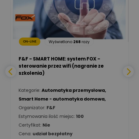
TIM SA
Renata
Januszewska
Zadaj pytanie
Ekspert Inżynieria
bezpieczeństwa
Wyświetlono
268
razy
ON-LINE
Adam Włastowski
Zadaj pytanie
Ekspert
F&F - SMART HOME: system FOX -
sterowanie przez wifi (nagranie ze
Daniel Michalik
szkolenia)
Zadaj pytanie
Ekspert Elektryk
Kategorie:
Automatyka przemysłowa
,
Tomasz Kowalski
Smart Home - automatyka domowa
,
Zadaj pytanie
Ekspert Elektryk
Organizator:
F&F
Estymowania ilość miejsc:
100
Damian
Chróściński
Zadaj pytanie
Certyfikat:
Nie
Ekspert
Cena:
udział bezpłatny