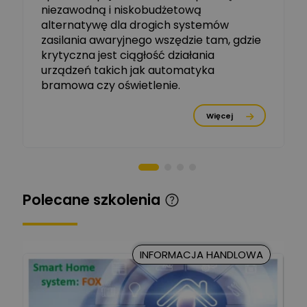
dziedzinie Aparatów
niezawodną i niskobudżetową
Zadaj pytanie
Elektrycznych / Senior
alternatywę dla drogich systemów
R&D Scientist / Product
Manager
zasilania awaryjnego wszędzie tam, gdzie
krytyczna jest ciągłość działania
Tomasz Dźwigała
urządzeń takich jak automatyka
Ekspert Menadżer
Zadaj pytanie
bramowa czy oświetlenie.
Produktu, TIM SA
Więcej
Damian Czernik
Zadaj pytanie
Ekspert ds. instalacji OZE
Piotr Muskała
Ekspert Specjalista ds
Zadaj pytanie
Polecane szkolenia
prezentacji
Kancelaria Prawna
CKC Solution
Zadaj pytanie
INFORMACJA HANDLOWA
Ekspert Prawnik
Marcin Nowicki
Ekspert mgr. inż. elektryk,
Zadaj pytanie