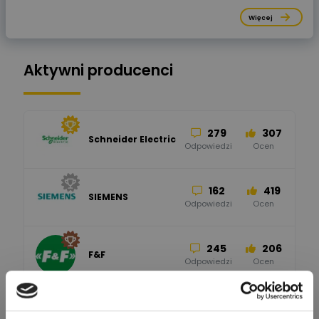
Więcej
Aktywni producenci
279
307
Schneider Electric
Odpowiedzi
Ocen
162
419
SIEMENS
Odpowiedzi
Ocen
245
206
F&F
Odpowiedzi
Ocen
90
208
BleBox
Odpowiedzi
Ocen