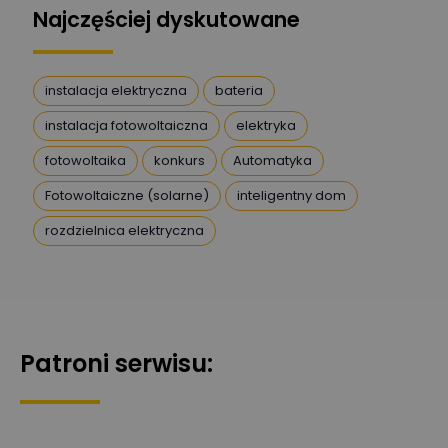
Najczęściej dyskutowane
Artur Dudek
Zadaj pytanie
Ekspert
instalacja elektryczna
bateria
instalacja fotowoltaiczna
elektryka
DanielM
Zadaj pytanie
Ekspert
fotowoltaika
konkurs
Automatyka
Fotowoltaiczne (solarne)
inteligentny dom
Przemysław
Szafrański
Zadaj pytanie
rozdzielnica elektryczna
Ekspert
Karol
Zadaj pytanie
Ekspert Elektryk
Patroni serwisu:
Magdalena
Gierczuk
Zadaj pytanie
Ekspert ds. przytulnych
wnętrz