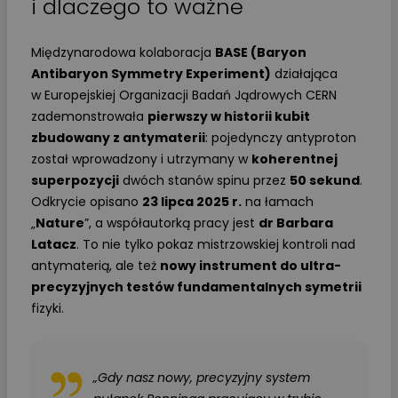
i dlaczego to ważne
Międzynarodowa kolaboracja
BASE (Baryon
Antibaryon Symmetry Experiment)
działająca
w Europejskiej Organizacji Badań Jądrowych CERN
zademonstrowała
pierwszy w historii kubit
zbudowany z antymaterii
: pojedynczy antyproton
został wprowadzony i utrzymany w
koherentnej
superpozycji
dwóch stanów spinu przez
50 sekund
.
Odkrycie opisano
23 lipca 2025 r.
na łamach
„
Nature
”, a współautorką pracy jest
dr Barbara
Latacz
. To nie tylko pokaz mistrzowskiej kontroli nad
antymaterią, ale też
nowy instrument do ultra-
precyzyjnych testów fundamentalnych symetrii
fizyki.
„Gdy nasz nowy, precyzyjny system