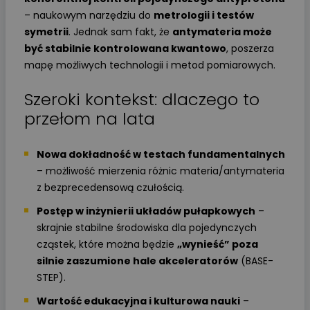
– naukowym narzędziu do
metrologii i testów
symetrii
. Jednak sam fakt, że
antymateria może
być stabilnie kontrolowana kwantowo
, poszerza
mapę możliwych technologii i metod pomiarowych.
Szeroki kontekst: dlaczego to
przełom na lata
Nowa dokładność w testach fundamentalnych
– możliwość mierzenia różnic materia/antymateria
z bezprecedensową czułością.
Postęp w inżynierii układów pułapkowych
–
skrajnie stabilne środowiska dla pojedynczych
cząstek, które można będzie
„wynieść” poza
silnie zaszumione hale akceleratorów
(BASE-
STEP).
Wartość edukacyjna i kulturowa nauki
–