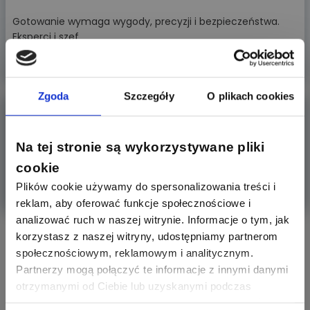
Gotowanie wymaga wygody, precyzji i bezpieczeństwa.
Eksperci i szef
Więcej
ARTYKUŁ SPONSOROWANY
Zgoda
Szczegóły
O plikach cookies
Ropam BasicLTE – Niezależność i bezpieczeństwo
w systemac
Na tej stronie są wykorzystywane pliki
W dobie powszechnej cyfryzacji i uzależnienia od
globalnych dostawc
cookie
Plików cookie używamy do spersonalizowania treści i
Więcej
reklam, aby oferować funkcje społecznościowe i
analizować ruch w naszej witrynie. Informacje o tym, jak
Aktywni producenci
korzystasz z naszej witryny, udostępniamy partnerom
społecznościowym, reklamowym i analitycznym.
Partnerzy mogą połączyć te informacje z innymi danymi
otrzymanymi od Ciebie lub uzyskanymi podczas
279
307
korzystania z ich usług. Dzięki Twojej zgodzie możemy
Schneider Electric