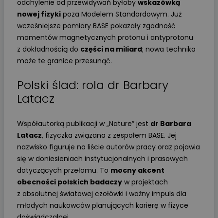
odchylenie od przewidywań byłoby
wskazówką
nowej fizyki
poza Modelem Standardowym. Już
wcześniejsze pomiary BASE pokazały zgodność
momentów magnetycznych protonu i antyprotonu
z dokładnością do
części na miliard
; nowa technika
może te granice przesunąć.
Polski ślad: rola dr Barbary
Latacz
Współautorką publikacji w „Nature” jest
dr Barbara
Latacz
, fizyczka związana z zespołem BASE. Jej
nazwisko figuruje na liście autorów pracy oraz pojawia
się w doniesieniach instytucjonalnych i prasowych
dotyczących przełomu. To
mocny akcent
obecności polskich badaczy
w projektach
z absolutnej światowej czołówki i ważny impuls dla
młodych naukowców planujących karierę w fizyce
doświadczalnej.