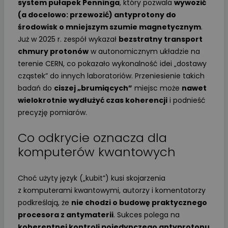
system pułapek Penninga
, który pozwala
wywozić
(a docelowo: przewozić) antyprotony do
środowisk o mniejszym szumie magnetycznym
.
Już w 2025 r. zespół wykazał
bezstratny transport
chmury protonów
w autonomicznym układzie na
terenie CERN, co pokazało wykonalność idei „dostawy
cząstek” do innych laboratoriów. Przeniesienie takich
badań do
ciszej „brumiących”
miejsc może
nawet
wielokrotnie wydłużyć czas koherencji
i podnieść
precyzję pomiarów.
Co odkrycie oznacza dla
komputerów kwantowych
Choć użyty język („kubit”) kusi skojarzenia
z komputerami kwantowymi, autorzy i komentatorzy
podkreślają, że
nie chodzi o budowę praktycznego
procesora z antymaterii
. Sukces polega na
koherentnej kontroli pojedynczego antyprotonu