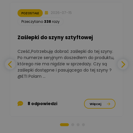
Ekspert Początkujący
2026-07-15
POZOSTAŁE
Łukasz Nowak
Przeczytano
338
razy
Ekspert ds. automatyki
Zadaj pytanie
budynkowej
Zaślepki do szyny sztyftowej
Polska Izba
Gospodarcza
Zadaj pytanie
Elektrotechniki
Cześć,Potrzebuję dobrać zaślepki do tej szyny.
W
Ekspert ds. normalizacji
Po numerze seryjnym doszedłem do produktu,
którego nie ma nigdzie w sprzedaży. Czy są
BOWWE
zaślepki dostępne i pasującego do tej szyny ?
a
Ekspert ds. rozwoju
Zadaj pytanie
biznesu w sektorze online
@ETI Polam ...
i technologii
a
komputerowych
Mariusz Borowy
p
Ekspert ds. remontu starej
Zadaj pytanie
8 odpowiedzi
Więcej
chaty
Stanisław Rak
Zadaj pytanie
Ekspert P&PM