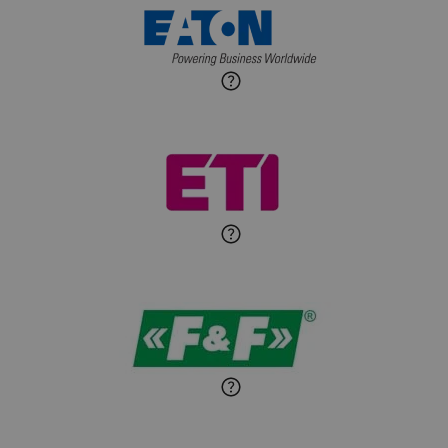
Maciej Jońca
Ekspert ds. automatyki
Zadaj pytanie
budynkowej
Roman Godlewski
Zadaj pytanie
Ekspert Elektryk
Michał Patryka
Zadaj pytanie
Ekspert Elektryk
Sandra Wiśniewska
Ekspert ds. wnętrzarskich
Zadaj pytanie
detali
Paweł Sekuła
Zadaj pytanie
Ekspert Instalator
Jaroslaw Wiater
Zadaj pytanie
Ekspert