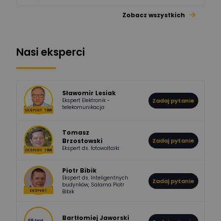
Zobacz wszystkich
1112
371
Pysiak
Odpowiedzi
Ocen
Nasi eksperci
507
971
Bartłomiej
Jaworski
Odpowiedzi
Ocen
Sławomir Lesiak
Ekspert Elektronik -
Zadaj pytanie
955
374
Pawel02
telekomunikacja
Odpowiedzi
Ocen
Tomasz
Brzostowski
Zadaj pytanie
532
714
boss
Ekspert ds. fotowoltaiki
Odpowiedzi
Ocen
Piotr Bibik
Ekspert ds. Inteligentnych
Zadaj pytanie
796
244
budynków, Salama Piotr
DawidZak
Bibik
Odpowiedzi
Ocen
Bartłomiej Jaworski