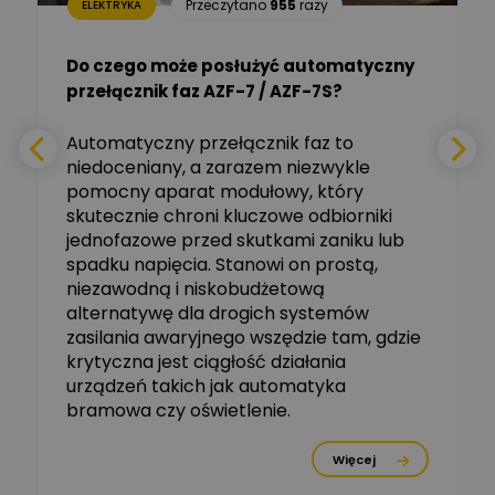
Zadaj pytanie
Przeczytano
955
razy
ELEKTRYKA
Ekspert
Do czego może posłużyć automatyczny
Tomasz Salak
przełącznik faz AZF-7 / AZF-7S?
-
Zadaj pytanie
Ekspert
e
Automatyczny przełącznik faz to
niedoceniany, a zarazem niezwykle
Ekspert ABB
Zadaj pytanie
pomocny aparat modułowy, który
Ekspert, ABB
skutecznie chroni kluczowe odbiorniki
jednofazowe przed skutkami zaniku lub
Michał Szulborski
spadku napięcia. Stanowi on prostą,
Ekspert ETI - Dr inż. w
dziedzinie Aparatów
niezawodną i niskobudżetową
Zadaj pytanie
Elektrycznych / Senior
alternatywę dla drogich systemów
R&D Scientist / Product
Manager
zasilania awaryjnego wszędzie tam, gdzie
krytyczna jest ciągłość działania
Tomasz Dźwigała
urządzeń takich jak automatyka
Ekspert Menadżer
Zadaj pytanie
bramowa czy oświetlenie.
Produktu, TIM SA
Więcej
Damian Czernik
Zadaj pytanie
Ekspert ds. instalacji OZE