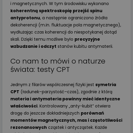
i magnetycznych. W tym środowisku wykonano
koherentną spektroskopię przejść spinu
antyprotonu
, a następnie ograniczono źródła
dekoherencji (m.in. fluktuacje pola magnetycznego),
wydłużając czas koherencji do niespotykanej dotąd
skali. Dzięki temu możliwe było
precyzyjne
wzbudzanie i odczyt
stanów kubitu antymaterii.
Co nam to mówi o naturze
świata: testy CPT
Jednym z filarów współczesnej fizyki jest
symetria
CPT
(ładunek–parzystość–czas), zgodnie z którą
materia i antymateria powinny mieć identyczne
właściwości
. Kontrolowany „anty-kubit” otwiera
drogę do jeszcze dokładniejszych
porównań
momentów magnetycznych, mas i częstotliwości
rezonansowych
cząstek i antycząstek. Każde