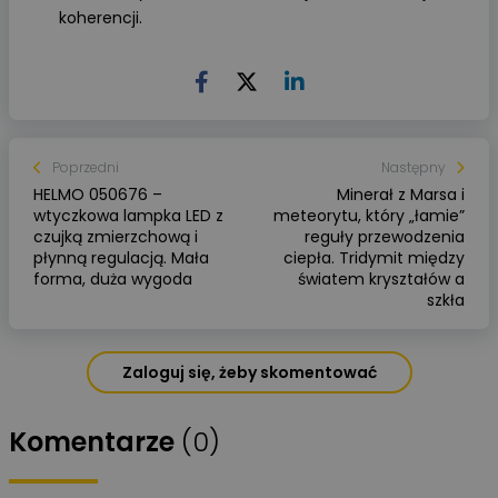
koherencji.
Poprzedni
Następny
HELMO 050676 –
Minerał z Marsa i
wtyczkowa lampka LED z
meteorytu, który „łamie”
czujką zmierzchową i
reguły przewodzenia
płynną regulacją. Mała
ciepła. Tridymit między
forma, duża wygoda
światem kryształów a
szkła
Zaloguj się, żeby skomentować
Komentarze
(0)