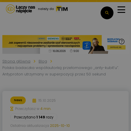
należy do
Strona główna
Blog
Polska badaczka współautorką przełomowego „anty-kubit’u”.
Antyproton utrzymany w superpozycji przez 50 sekund
15.10.2025
News
Przeczytasz w
4 min.
Przeczytano
1 149
razy
Ostatnia aktualizacja
2025-10-10