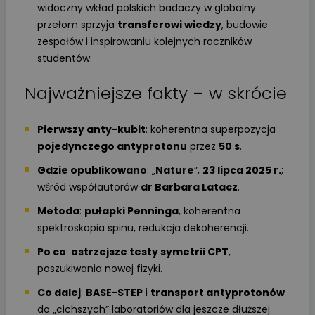
widoczny wkład polskich badaczy w globalny
przełom sprzyja
transferowi wiedzy
, budowie
zespołów i inspirowaniu kolejnych roczników
studentów.
Najważniejsze fakty – w skrócie
Pierwszy anty-kubit
: koherentna superpozycja
pojedynczego antyprotonu
przez
50 s
.
Gdzie opublikowano
: „
Nature
”,
23 lipca 2025 r.
;
wśród współautorów
dr Barbara Latacz
.
Metoda
:
pułapki Penninga
, koherentna
spektroskopia spinu, redukcja dekoherencji.
Po co
:
ostrzejsze testy symetrii CPT
,
poszukiwania nowej fizyki.
Co dalej
:
BASE-STEP
i
transport antyprotonów
do „cichszych” laboratoriów dla jeszcze dłuższej