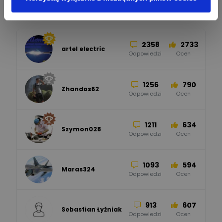
Pomocni użytkownicy
34
86
Hager
Odpowiedzi
Ocen
2358
2733
artel electric
47
67
ELKO-BIS Systemy
Odpowiedzi
Ocen
Odgromowe
Odpowiedzi
Ocen
1256
790
Zhandos62
50
59
Odpowiedzi
Ocen
Zamel
Odpowiedzi
Ocen
1211
634
Szymon028
52
45
Odpowiedzi
Ocen
WAGO
Odpowiedzi
Ocen
1093
594
Maras324
Odpowiedzi
Ocen
913
607
Sebastian Łyźniak
Odpowiedzi
Ocen