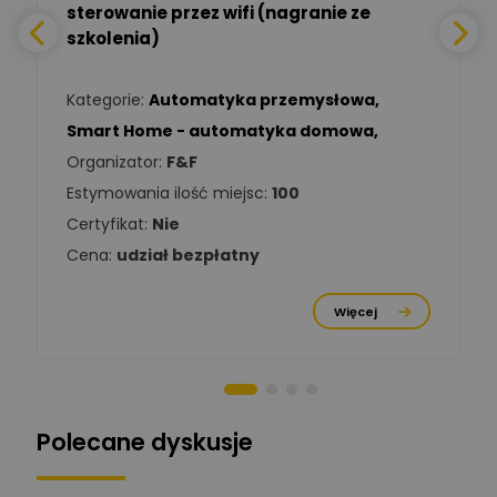
sterowanie przez wifi (nagranie ze
Daniel Michalik
szkolenia)
Zadaj pytanie
Ekspert Elektryk
Kategorie:
Automatyka przemysłowa
,
Tomasz Kowalski
Smart Home - automatyka domowa
,
Zadaj pytanie
Ekspert Elektryk
Organizator:
F&F
Estymowania ilość miejsc:
100
Damian
Chróściński
Zadaj pytanie
Certyfikat:
Nie
Ekspert
Cena:
udział bezpłatny
Michał Cichosz
Ekspert Menadżer
Zadaj pytanie
Więcej
Produktu, TIM S.A
Norbert Kiszka
Zadaj pytanie
Ekspert ds. zabezpieczeń
Polecane dyskusje
Moderator
Zbigniew
Zadaj pytanie