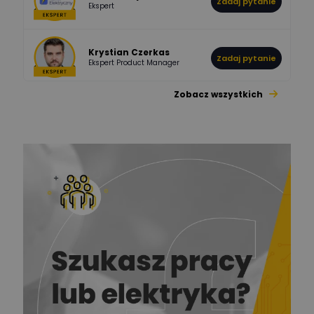
Zadaj pytanie
Ekspert
Krystian Czerkas
Zadaj pytanie
Ekspert Product Manager
Zobacz wszystkich
Jacek Niżyński
Ekspert Elektromechanik,
Zadaj pytanie
mechanik
Redakcja
Zadaj pytanie
Ekspert ds. prądu
Krzysztof
Stelęgowski
Zadaj pytanie
Ekspert
EL-ROJ
Ekspert
Zadaj pytanie
Automatyk/Elektryk/Mana
ger