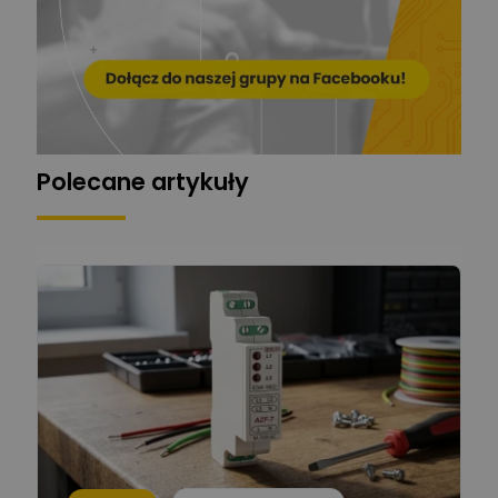
Mariusz Pajkowski
Zadaj pytanie
Ekspert
Grzegorz Chudzik
Zadaj pytanie
Ekspert
Polecane artykuły
Łukasz Bronicz
Ekspert ds. technologii
Zadaj pytanie
komputerowych
Łukasz Barton
Zadaj pytanie
Ekspert Elektryk
Dariusz Placek
Ekspert mgr inż. elektronik
Zadaj pytanie
i informatyk, Hager Polska
Sp. z o.o.
Aleksander NKT