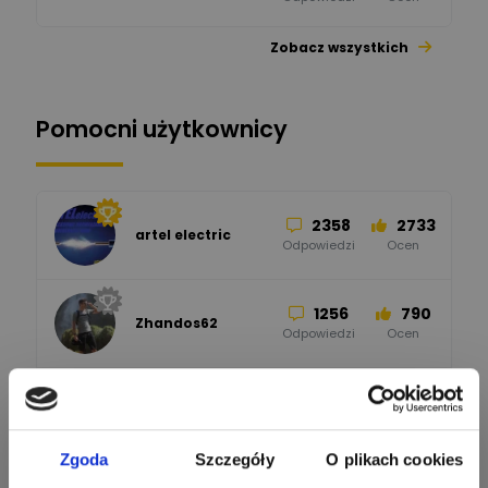
Zobacz wszystkich
26
113
automatyka pollin
Odpowiedzi
Ocen
Pomocni użytkownicy
34
86
Hager
Odpowiedzi
Ocen
2358
2733
artel electric
47
67
ELKO-BIS Systemy
Odpowiedzi
Ocen
Odgromowe
Odpowiedzi
Ocen
1256
790
Zhandos62
50
59
Odpowiedzi
Ocen
Zamel
Odpowiedzi
Ocen
1211
634
Szymon028
52
45
Odpowiedzi
Ocen
WAGO
Odpowiedzi
Ocen
Zgoda
Szczegóły
O plikach cookies