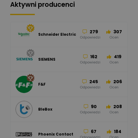
Aktywni producenci
279
307
Schneider Electric
Odpowiedzi
Ocen
162
419
SIEMENS
Odpowiedzi
Ocen
245
206
F&F
Odpowiedzi
Ocen
90
208
BleBox
Odpowiedzi
Ocen
67
184
Phoenix Contact
Odpowiedzi
Ocen