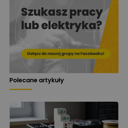
Ekspert
EL-ROJ
Ekspert
Zadaj pytanie
Automatyk/Elektryk/Mana
ger
Mariusz Pajkowski
Zadaj pytanie
Ekspert
Grzegorz Chudzik
Zadaj pytanie
Ekspert
Polecane artykuły
Łukasz Bronicz
Ekspert ds. technologii
Zadaj pytanie
komputerowych
Łukasz Barton
Zadaj pytanie
Ekspert Elektryk