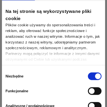
1093
594
Maras324
Odpowiedzi
Ocen
Na tej stronie są wykorzystywane pliki
cookie
913
607
Sebastian Łyźniak
Odpowiedzi
Ocen
Plików cookie używamy do spersonalizowania treści i
reklam, aby oferować funkcje społecznościowe i
Zobacz wszystkich
analizować ruch w naszej witrynie. Informacje o tym, jak
1112
371
Pysiak
korzystasz z naszej witryny, udostępniamy partnerom
Odpowiedzi
Ocen
społecznościowym, reklamowym i analitycznym.
Nasi eksperci
Partnerzy mogą połączyć te informacje z innymi danymi
507
971
Bartłomiej
otrzymanymi od Ciebie lub uzyskanymi podczas
Jaworski
Odpowiedzi
Ocen
korzystania z ich usług. Dzięki Twojej zgodzie możemy
lepiej dopasować ofertę do Twoich zainteresowań i
Wybór
Sławomir Lesiak
Niezbędne
preferencji.
Ekspert Elektronik -
Zadaj pytanie
zgody
955
374
Pawel02
telekomunikacja
Odpowiedzi
Ocen
Funkcjonalne
Tomasz
Brzostowski
Zadaj pytanie
532
714
boss
Ekspert ds. fotowoltaiki
Odpowiedzi
Ocen
Analityczne / wydajnościowe