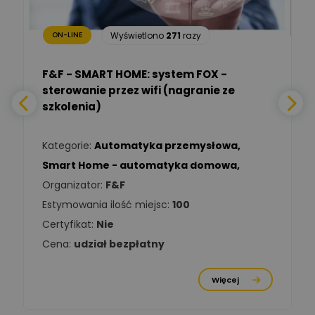
bezpieczeństwa
Wyświetlono
271
razy
ON-LINE
Adam Włastowski
Zadaj pytanie
Ekspert
F&F - SMART HOME: system FOX -
sterowanie przez wifi (nagranie ze
Daniel Michalik
szkolenia)
Zadaj pytanie
Ekspert Elektryk
Kategorie:
Automatyka przemysłowa
,
Tomasz Kowalski
Smart Home - automatyka domowa
,
Zadaj pytanie
Ekspert Elektryk
Organizator:
F&F
Estymowania ilość miejsc:
100
Damian
Chróściński
Zadaj pytanie
Certyfikat:
Nie
Ekspert
Cena:
udział bezpłatny
Michał Cichosz
Ekspert Menadżer
Zadaj pytanie
Więcej
Produktu, TIM S.A