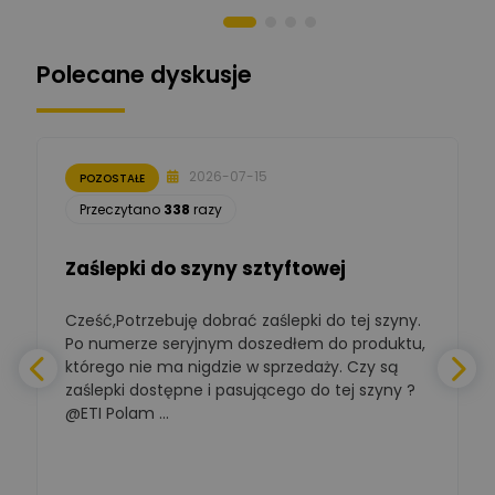
Norbert Kiszka
Zadaj pytanie
Ekspert ds. zabezpieczeń
Polecane dyskusje
Moderator
Zbigniew
Zadaj pytanie
Ekspert Początkujący
2026-07-15
POZOSTAŁE
Łukasz Nowak
Przeczytano
338
razy
Ekspert ds. automatyki
Zadaj pytanie
budynkowej
Zaślepki do szyny sztyftowej
Polska Izba
Gospodarcza
Zadaj pytanie
Elektrotechniki
Cześć,Potrzebuję dobrać zaślepki do tej szyny.
W
Ekspert ds. normalizacji
Po numerze seryjnym doszedłem do produktu,
którego nie ma nigdzie w sprzedaży. Czy są
BOWWE
zaślepki dostępne i pasującego do tej szyny ?
a
Ekspert ds. rozwoju
Zadaj pytanie
biznesu w sektorze online
@ETI Polam ...
i technologii
a
komputerowych
Mariusz Borowy