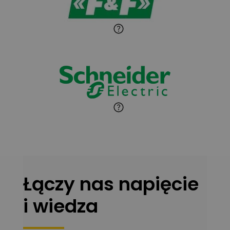
Paweł Sekuła
Zadaj pytanie
Ekspert Instalator
Jaroslaw Wiater
Zadaj pytanie
Ekspert
Marcin Pełech
Zadaj pytanie
Ekspert
Łączy nas napięcie
i wiedza