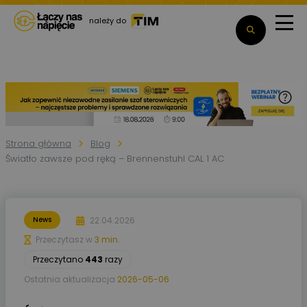
należy do
Strona główna
Blog
Światło zawsze pod ręką – Brennenstuhl CAL 1 AC
22.04.2026
News
Przeczytasz w
3 min.
Przeczytano
443
razy
Ostatnia aktualizacja
2026-05-06