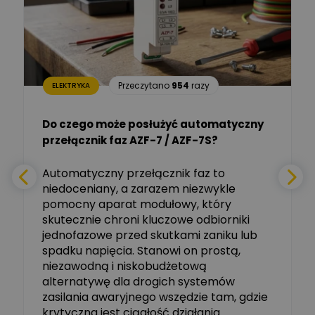
Dariusz Placek
Ekspert mgr inż. elektronik
Zadaj pytanie
i informatyk, Hager Polska
Sp. z o.o.
Aleksander NKT
Zadaj pytanie
Przeczytano
954
razy
ELEKTRYKA
Ekspert
Do czego może posłużyć automatyczny
Tomasz Salak
przełącznik faz AZF-7 / AZF-7S?
-
Zadaj pytanie
Ekspert
e
Automatyczny przełącznik faz to
niedoceniany, a zarazem niezwykle
Ekspert ABB
Zadaj pytanie
pomocny aparat modułowy, który
Ekspert, ABB
skutecznie chroni kluczowe odbiorniki
jednofazowe przed skutkami zaniku lub
Michał Szulborski
spadku napięcia. Stanowi on prostą,
Ekspert ETI - Dr inż. w
dziedzinie Aparatów
niezawodną i niskobudżetową
Zadaj pytanie
Elektrycznych / Senior
alternatywę dla drogich systemów
R&D Scientist / Product
Manager
zasilania awaryjnego wszędzie tam, gdzie
krytyczna jest ciągłość działania