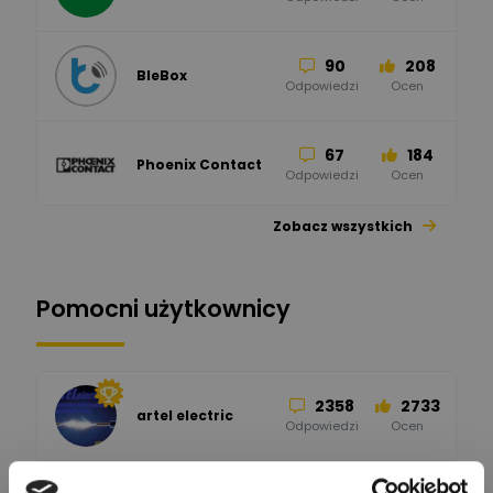
90
208
BleBox
Odpowiedzi
Ocen
67
184
Phoenix Contact
Odpowiedzi
Ocen
Zobacz wszystkich
26
113
automatyka pollin
Odpowiedzi
Ocen
Pomocni użytkownicy
34
86
Hager
Odpowiedzi
Ocen
2358
2733
artel electric
47
67
ELKO-BIS Systemy
Odpowiedzi
Ocen
Odgromowe
Odpowiedzi
Ocen