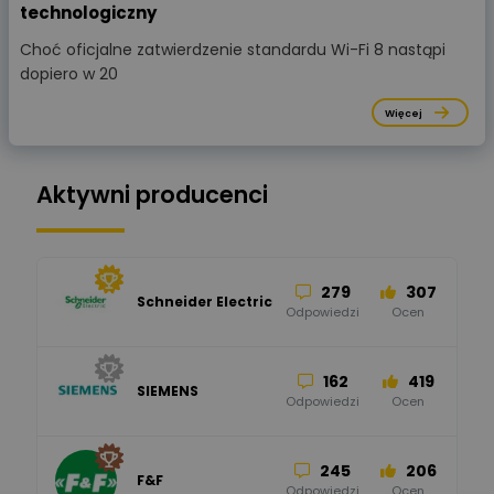
technologiczny
Choć oficjalne zatwierdzenie standardu Wi-Fi 8 nastąpi
dopiero w 20
Więcej
Aktywni producenci
279
307
Schneider Electric
Odpowiedzi
Ocen
162
419
SIEMENS
Odpowiedzi
Ocen
245
206
F&F
Odpowiedzi
Ocen