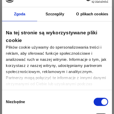
1256
790
Zhandos62
50
59
Odpowiedzi
Ocen
Zamel
Odpowiedzi
Ocen
Zgoda
Szczegóły
O plikach cookies
1211
634
Szymon028
52
45
Odpowiedzi
Ocen
WAGO
Odpowiedzi
Ocen
Na tej stronie są wykorzystywane pliki
cookie
1093
594
Maras324
Odpowiedzi
Ocen
Plików cookie używamy do spersonalizowania treści i
reklam, aby oferować funkcje społecznościowe i
analizować ruch w naszej witrynie. Informacje o tym, jak
913
607
Sebastian Łyźniak
korzystasz z naszej witryny, udostępniamy partnerom
Odpowiedzi
Ocen
społecznościowym, reklamowym i analitycznym.
Partnerzy mogą połączyć te informacje z innymi danymi
Zobacz wszystkich
1112
371
otrzymanymi od Ciebie lub uzyskanymi podczas
Pysiak
Odpowiedzi
Ocen
korzystania z ich usług. Dzięki Twojej zgodzie możemy
lepiej dopasować ofertę do Twoich zainteresowań i
Nasi eksperci
Wybór
Niezbędne
preferencji.
zgody
507
971
Bartłomiej
Jaworski
Odpowiedzi
Ocen