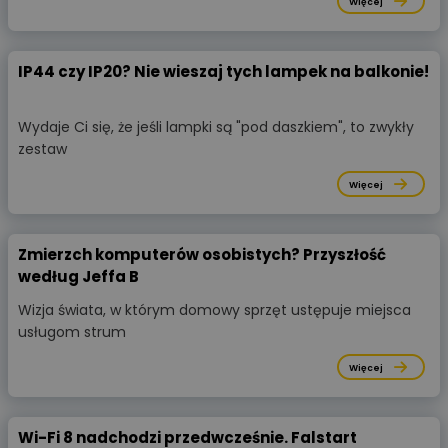
Więcej
IP44 czy IP20? Nie wieszaj tych lampek na balkonie!
Wydaje Ci się, że jeśli lampki są "pod daszkiem", to zwykły
zestaw
Więcej
Zmierzch komputerów osobistych? Przyszłość
według Jeffa B
Wizja świata, w którym domowy sprzęt ustępuje miejsca
usługom strum
Więcej
Wi-Fi 8 nadchodzi przedwcześnie. Falstart