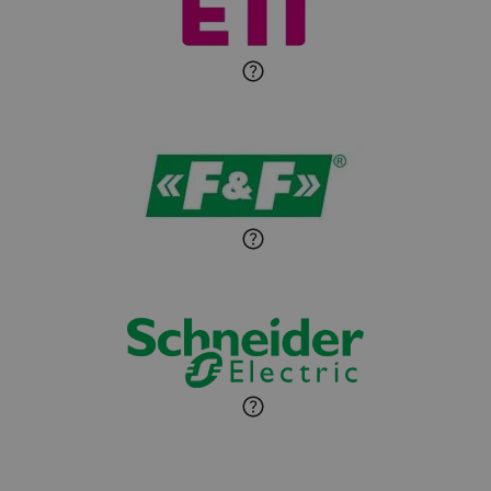
Michał Patryka
Zadaj pytanie
Ekspert Elektryk
Sandra Wiśniewska
Ekspert ds. wnętrzarskich
Zadaj pytanie
detali
Paweł Sekuła
Zadaj pytanie
Ekspert Instalator
Jaroslaw Wiater
Zadaj pytanie
Ekspert
Marcin Pełech
Zadaj pytanie
Ekspert