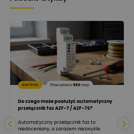
Łukasz Bronicz
Ekspert ds. technologii
Zadaj pytanie
komputerowych
Łukasz Barton
Zadaj pytanie
Ekspert Elektryk
Dariusz Placek
Ekspert mgr inż. elektronik
Zadaj pytanie
i informatyk, Hager Polska
Sp. z o.o.
Aleksander NKT
Zadaj pytanie
Przeczytano
950
razy
ELEKTRYKA
Ekspert
Do czego może posłużyć automatyczny
Tomasz Salak
przełącznik faz AZF-7 / AZF-7S?
-
Zadaj pytanie
Ekspert
e
Automatyczny przełącznik faz to
niedoceniany, a zarazem niezwykle
Ekspert ABB
Zadaj pytanie