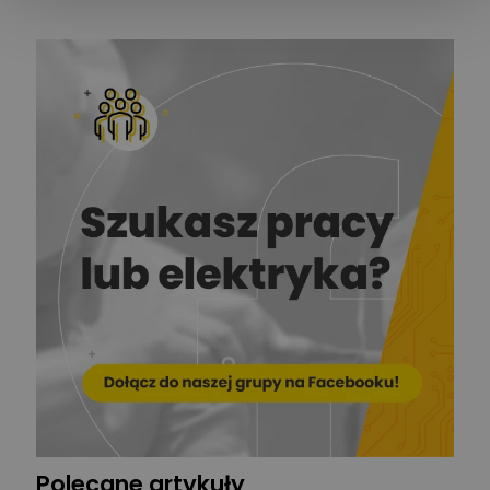
mechanik
Redakcja
Zadaj pytanie
Ekspert ds. prądu
Krzysztof
Stelęgowski
Zadaj pytanie
Ekspert
EL-ROJ
Ekspert
Zadaj pytanie
Automatyk/Elektryk/Mana
ger
Mariusz Pajkowski
Zadaj pytanie
Ekspert
Grzegorz Chudzik
Zadaj pytanie
Ekspert
Polecane artykuły