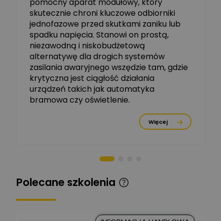
pomocny aparat modułowy, który
Ekspert, ABB
skutecznie chroni kluczowe odbiorniki
jednofazowe przed skutkami zaniku lub
Michał Szulborski
spadku napięcia. Stanowi on prostą,
Ekspert ETI - Dr inż. w
dziedzinie Aparatów
niezawodną i niskobudżetową
Zadaj pytanie
Elektrycznych / Senior
alternatywę dla drogich systemów
R&D Scientist / Product
Manager
zasilania awaryjnego wszędzie tam, gdzie
krytyczna jest ciągłość działania
Tomasz Dźwigała
urządzeń takich jak automatyka
Ekspert Menadżer
Zadaj pytanie
bramowa czy oświetlenie.
Produktu, TIM SA
Więcej
Damian Czernik
Zadaj pytanie
Ekspert ds. instalacji OZE
Piotr Muskała
Ekspert Specjalista ds
Zadaj pytanie
Polecane szkolenia
prezentacji
Kancelaria Prawna
CKC Solution
Zadaj pytanie
Ekspert Prawnik