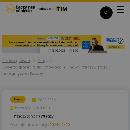
należy do
Strona główna
Blog
Cyberzagrożenia dla fotowoltaiki – nowa rzeczywistość
energetyczna Europy
20.12.2024
News
Przeczytasz w
3 min.
Przeczytano
1 779
razy
Ostatnia aktualizacja
2024-12-20