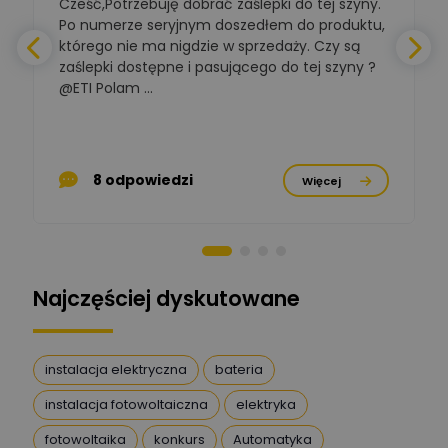
Cześć,Potrzebuję dobrać zaślepki do tej szyny.
W
Ekspert ds. normalizacji
Po numerze seryjnym doszedłem do produktu,
którego nie ma nigdzie w sprzedaży. Czy są
BOWWE
zaślepki dostępne i pasującego do tej szyny ?
a
Ekspert ds. rozwoju
Zadaj pytanie
biznesu w sektorze online
@ETI Polam ...
i technologii
a
komputerowych
Mariusz Borowy
p
Ekspert ds. remontu starej
Zadaj pytanie
8 odpowiedzi
Więcej
chaty
Stanisław Rak
Zadaj pytanie
Ekspert P&PM
Najczęściej dyskutowane
Artur Dudek
Zadaj pytanie
Ekspert
instalacja elektryczna
bateria
instalacja fotowoltaiczna
elektryka
DanielM
Zadaj pytanie
Ekspert
fotowoltaika
konkurs
Automatyka