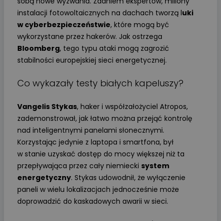
sobą nowe wyzwania. Zdaniem ekspertów, miliony
instalacji fotowoltaicznych na dachach tworzą l
uki
w cyberbezpieczeństwie
, które mogą być
wykorzystane przez hakerów. Jak ostrzega
Bloomberg
, tego typu ataki mogą zagrozić
stabilności europejskiej sieci energetycznej.
Co wykazały testy białych kapeluszy?
Vangelis Stykas
, haker i współzałożyciel Atropos,
zademonstrował, jak łatwo można przejąć kontrolę
nad inteligentnymi panelami słonecznymi.
Korzystając jedynie z laptopa i smartfona, był
w stanie uzyskać dostęp do mocy większej niż ta
przepływająca przez cały niemiecki
system
energetyczny
. Stykas udowodnił, że wyłączenie
paneli w wielu lokalizacjach jednocześnie może
doprowadzić do kaskadowych awarii w sieci.