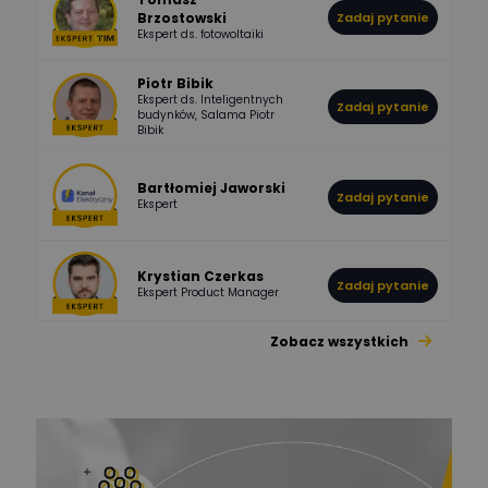
Brzostowski
Zadaj pytanie
532
714
boss
Ekspert ds. fotowoltaiki
Odpowiedzi
Ocen
Piotr Bibik
Ekspert ds. Inteligentnych
Zadaj pytanie
796
244
budynków, Salama Piotr
DawidZak
Bibik
Odpowiedzi
Ocen
Bartłomiej Jaworski
Zadaj pytanie
Ekspert
Krystian Czerkas
Zadaj pytanie
Ekspert Product Manager
Zobacz wszystkich
Jacek Niżyński
Ekspert Elektromechanik,
Zadaj pytanie
mechanik
Redakcja
Zadaj pytanie
Ekspert ds. prądu