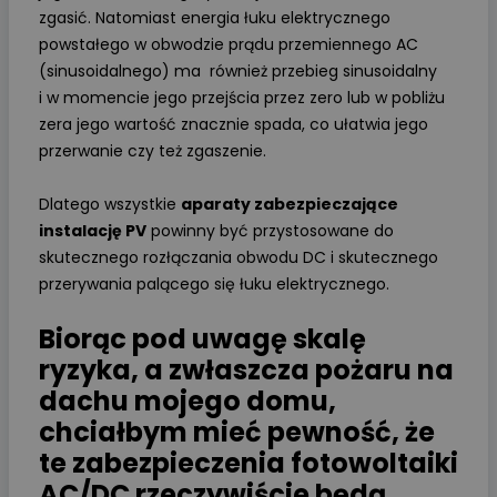
zgasić. Natomiast energia łuku elektrycznego
powstałego w obwodzie prądu przemiennego AC
(sinusoidalnego) ma również przebieg sinusoidalny
i w momencie jego przejścia przez zero lub w pobliżu
zera jego wartość znacznie spada, co ułatwia jego
przerwanie czy też zgaszenie.
Dlatego wszystkie
aparaty zabezpieczające
instalację PV
powinny być przystosowane do
skutecznego rozłączania obwodu DC i skutecznego
przerywania palącego się łuku elektrycznego.
Biorąc pod uwagę skalę
ryzyka, a zwłaszcza pożaru na
dachu mojego domu,
chciałbym mieć pewność, że
te zabezpieczenia fotowoltaiki
AC/DC rzeczywiście będą