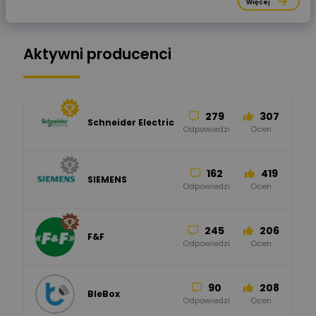
Więcej
Aktywni producenci
279
307
Schneider Electric
Odpowiedzi
Ocen
162
419
SIEMENS
Odpowiedzi
Ocen
245
206
F&F
Odpowiedzi
Ocen
90
208
BleBox
Odpowiedzi
Ocen