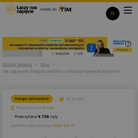
należy do
Strona główna
Blog
Jak zapewnić bezpieczeństwo instalacji fotowoltaicznych?
09.12.2021
Energia odnawialna
Przeczytasz w
12 min.
Przeczytano
5 736
razy
Ostatnia aktualizacja
2026-04-17