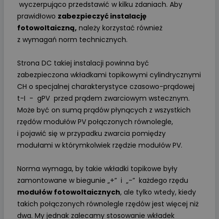
wyczerpująco przedstawić w kilku zdaniach. Aby
prawidłowo
zabezpieczyć instalację
fotowoltaiczną,
należy korzystać również
z wymagań norm technicznych.
Strona DC takiej instalacji powinna być
zabezpieczona wkładkami topikowymi cylindrycznymi
CH o specjalnej charakterystyce czasowo-prądowej
t-I - gPV przed prądem zwarciowym wstecznym.
Może być on sumą prądów płynących z wszystkich
rzędów modułów PV połączonych równolegle,
i pojawić się w przypadku zwarcia pomiędzy
modułami w którymkolwiek rzędzie modułów PV.
Norma wymaga, by takie wkładki topikowe były
zamontowane w biegunie „+” i „-” każdego rzędu
modułów fotowoltaicznych
, ale tylko wtedy, kiedy
takich połączonych równolegle rzędów jest więcej niż
dwa. My jednak zalecamy stosowanie wkładek