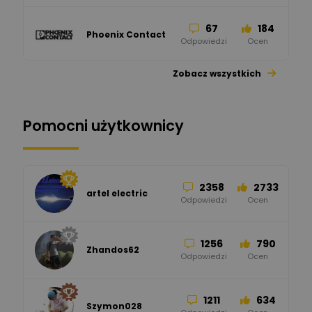
67
184
Phoenix Contact
Odpowiedzi
Ocen
Zobacz wszystkich
26
113
automatyka pollin
Odpowiedzi
Ocen
Pomocni użytkownicy
34
86
Hager
Odpowiedzi
Ocen
2358
2733
artel electric
47
67
ELKO-BIS Systemy
Odpowiedzi
Ocen
Odgromowe
Odpowiedzi
Ocen
1256
790
Zhandos62
50
59
Odpowiedzi
Ocen
Zamel
Odpowiedzi
Ocen
1211
634
Szymon028
52
45