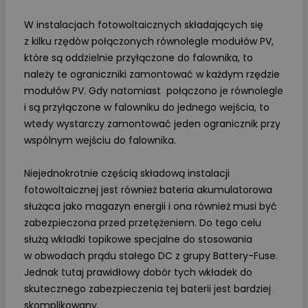
W instalacjach fotowoltaicznych składających się
z kilku rzędów połączonych równolegle modułów PV,
które są oddzielnie przyłączone do falownika, to
należy te ograniczniki zamontować w każdym rzędzie
modułów PV. Gdy natomiast połączono je równolegle
i są przyłączone w falowniku do jednego wejścia, to
wtedy wystarczy zamontować jeden ogranicznik przy
wspólnym wejściu do falownika.
Niejednokrotnie częścią składową instalacji
fotowoltaicznej jest również bateria akumulatorowa
służąca jako magazyn energii i ona również musi być
zabezpieczona przed przetężeniem. Do tego celu
służą wkładki topikowe specjalne do stosowania
w obwodach prądu stałego DC z grupy Battery-Fuse.
Jednak tutaj prawidłowy dobór tych wkładek do
skutecznego zabezpieczenia tej baterii jest bardziej
skomplikowany.