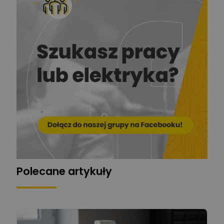
Krzysztof
Stelęgowski
Zadaj pytanie
Ekspert
EL-ROJ
Ekspert
Zadaj pytanie
Automatyk/Elektryk/Mana
ger
Mariusz Pajkowski
Zadaj pytanie
Ekspert
Grzegorz Chudzik
Zadaj pytanie
Ekspert
Polecane artykuły
Łukasz Bronicz
Ekspert ds. technologii
Zadaj pytanie
komputerowych