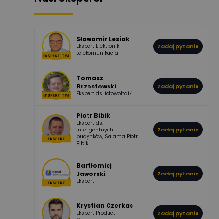
507
971
Bartłomiej
Jaworski
Odpowiedzi
Ocen
Sławomir Lesiak
Ekspert Elektronik -
Zadaj pytanie
955
374
Pawel02
telekomunikacja
Odpowiedzi
Ocen
Tomasz
Brzostowski
Zadaj pytanie
532
714
boss
Ekspert ds. fotowoltaiki
Odpowiedzi
Ocen
Piotr Bibik
Ekspert ds.
796
244
Zadaj pytanie
Inteligentnych
DawidZak
budynków, Salama Piotr
Odpowiedzi
Ocen
Bibik
Bartłomiej
Jaworski
Zadaj pytanie
Ekspert
Krystian Czerkas
Ekspert Product
Zadaj pytanie