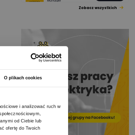
Manager
Zobacz wszystkich
Jacek Niżyński
Ekspert Elektromechanik,
Zadaj pytanie
mechanik
Redakcja
Zadaj pytanie
Ekspert ds. prądu
Krzysztof
Stelęgowski
Zadaj pytanie
Ekspert
O plikach cookies
EL-ROJ
Ekspert
Zadaj pytanie
Automatyk/Elektryk/Man
ager
nościowe i analizować ruch w
m społecznościowym,
Mariusz Pajkowski
Zadaj pytanie
anymi od Ciebie lub
Ekspert
ać ofertę do Twoich