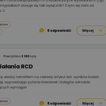
kiem różnicowoprądowym o charakterystyce wyzwalania U (typ
przypadkach stosuje się taki wyłącznik? Czym się różni od
. C
rądowe
6
odpowiedzi
Więcej
Przeczytano
2 393
razy
iałania RCD
ę wiedzy natrafiłem na ciekawy artykuł dot. wyników badań
ji, wyprzedzając pytania Koleżanek i Kolegów odnośnie
ających wymagań
rądowe
8
odpowiedzi
Więcej