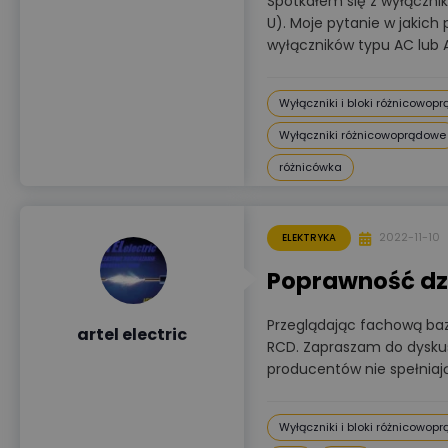
Spotkałem się z wyłączni
U). Moje pytanie w jakich 
wyłączników typu AC lub A
Wyłączniki i bloki różnicowop
Wyłączniki różnicowoprądowe
różnicówka
2022-11-10
ELEKTRYKA
Poprawność dz
Przeglądając fachową baz
artel electric
RCD. Zapraszam do dyskus
producentów nie spełni
Wyłączniki i bloki różnicowop