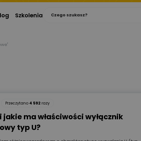
log
Szkolenia
owe"
Przeczytano
4 592
razy
 i jakie ma właściwości wyłącznik
owy typ U?