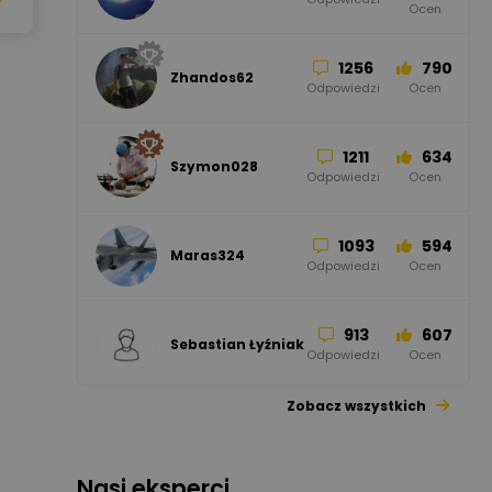
Ocen
Odgromowe
Odpowiedzi
Ocen
1256
790
Zhandos62
50
59
Odpowiedzi
Ocen
Zamel
Odpowiedzi
Ocen
1211
634
Szymon028
52
45
Odpowiedzi
Ocen
WAGO
Odpowiedzi
Ocen
1093
594
Maras324
Odpowiedzi
Ocen
913
607
Sebastian Łyźniak
Odpowiedzi
Ocen
Zobacz wszystkich
1112
371
Pysiak
Odpowiedzi
Ocen
Nasi eksperci