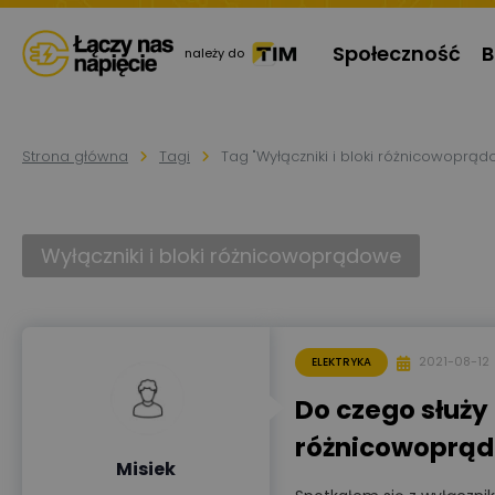
Społeczność
B
należy do
Strona główna
Tagi
Tag "Wyłączniki i bloki różnicowoprąd
Wyłączniki i bloki różnicowoprądowe
2021-08-12
ELEKTRYKA
Do czego służy
różnicowoprąd
Misiek