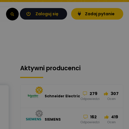
Zaloguj się
Zadaj pytanie
Aktywni producenci
279
307
Schneider Electric
Odpowiedzi
Ocen
162
419
SIEMENS
Odpowiedzi
Ocen