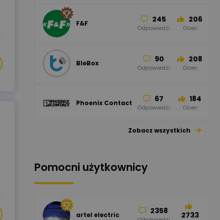
245
206
F&F
Odpowiedzi
Ocen
90
208
BleBox
Odpowiedzi
Ocen
67
184
Phoenix Contact
Odpowiedzi
Ocen
Zobacz wszystkich
26
113
automatyka
pollin
Odpowiedzi
Ocen
Pomocni użytkownicy
34
86
Hager
Odpowiedzi
Ocen
2358
2733
artel electric
47
67
ELKO-BIS Systemy
Odpowiedzi