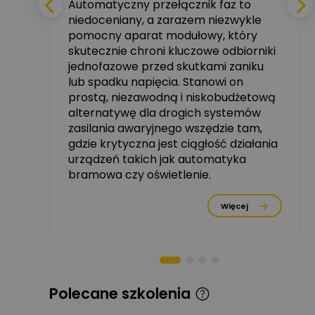
Automatyczny przełącznik faz to
niedoceniany, a zarazem niezwykle
tały
pomocny aparat modułowy, który
Ekspert ABB
skutecznie chroni kluczowe odbiorniki
Zadaj pytanie
zowe
Ekspert, ABB
jednofazowe przed skutkami zaniku
lub spadku napięcia. Stanowi on
Michał Szulborski
prostą, niezawodną i niskobudżetową
Ekspert ETI - Dr inż. w
alternatywę dla drogich systemów
dziedzinie Aparatów
Zadaj pytanie
Elektrycznych / Senior
zasilania awaryjnego wszędzie tam,
R&D Scientist / Product
gdzie krytyczna jest ciągłość działania
Manager
urządzeń takich jak automatyka
rzez
bramowa czy oświetlenie.
Tomasz Dźwigała
Ekspert Menadżer
Zadaj pytanie
Produktu, TIM SA
Więcej
Damian Czernik
Zadaj pytanie
Ekspert ds. instalacji OZE
Piotr Muskała
Polecane szkolenia
Ekspert Specjalista ds
Zadaj pytanie
prezentacji