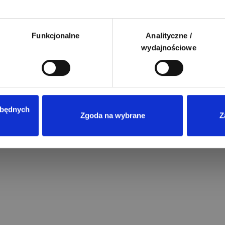
Funkcjonalne
Analityczne /
wydajnościowe
zbędnych
Zgoda na wybrane
Z
Przeczytano
8
ENERGIA ODNAWIALNA
Magazyny energii do fotowoltaik
jaki model wybrać?
Wprowadzenie rozliczeń w syste
net-billingu oraz taryf dynamicz
w Polsce sprawiło, że domowe