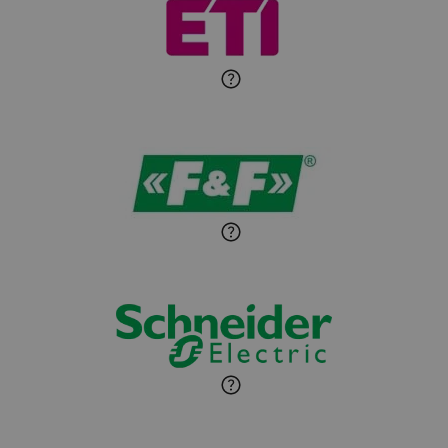
Michał Patryka
Zadaj pytanie
Ekspert Elektryk
Sandra Wiśniewska
Ekspert ds. wnętrzarskich
Zadaj pytanie
detali
Paweł Sekuła
Zadaj pytanie
Ekspert Instalator
Jaroslaw Wiater
Zadaj pytanie
Ekspert
Marcin Pełech
Zadaj pytanie
Ekspert