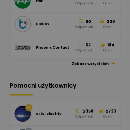
F&F
Odpowiedzi
Ocen
90
208
BleBox
Odpowiedzi
Ocen
67
184
Phoenix Contact
Odpowiedzi
Ocen
Zobacz wszystkich
26
113
automatyka pollin
Odpowiedzi
Ocen
Pomocni użytkownicy
34
86
Hager
Odpowiedzi
Ocen
2358
2733
artel electric
47
67
ELKO-BIS Systemy
Odpowiedzi
Ocen
Odgromowe
Odpowiedzi
Ocen