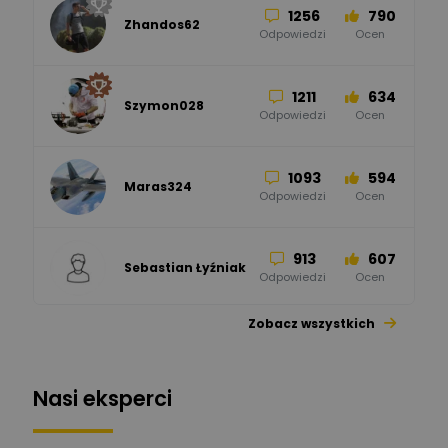
1256
790
Zhandos62
50
59
Odpowiedzi
Ocen
Zamel
Odpowiedzi
Ocen
1211
634
Szymon028
52
45
Odpowiedzi
Ocen
WAGO
Odpowiedzi
Ocen
1093
594
Maras324
Odpowiedzi
Ocen
913
607
Sebastian Łyźniak
Odpowiedzi
Ocen
Zobacz wszystkich
1112
371
Pysiak
Odpowiedzi
Ocen
Nasi eksperci
507
971
Bartłomiej
Jaworski
Odpowiedzi
Ocen