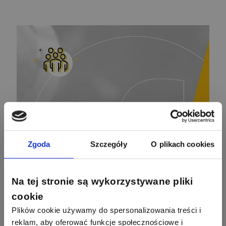
Ekspert Elektromechanik,
Zadaj pytanie
mechanik
Redakcja
Zadaj pytanie
Ekspert ds. prądu
Krzysztof
Stelęgowski
Zadaj pytanie
Ekspert
EL-ROJ
Ekspert
Zadaj pytanie
Automatyk/Elektryk/Mana
ger
Zgoda
Szczegóły
O plikach cookies
Mariusz Pajkowski
Zadaj pytanie
Ekspert
Na tej stronie są wykorzystywane pliki
cookie
Grzegorz Chudzik
Plików cookie używamy do spersonalizowania treści i
Zadaj pytanie
Ekspert
reklam, aby oferować funkcje społecznościowe i