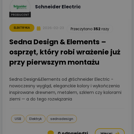
Schneider Electric
2026-02-23
ELEKTRYKA
Przeczytano
352
razy
Sedna Design & Elements –
osprzęt, który robi wrażenie już
przy pierwszym montażu
Sedna Design&Elements od @Schneider Electric -
nowoczesny wygląd, eleganckie kolory i wykończenia
inspirowane drewnem, metalem, szkłem czy kolorami
ziemi — a do tego rozwiązania
USB
Elektryk
sednadesign
0
odpowiedzi
Więcej