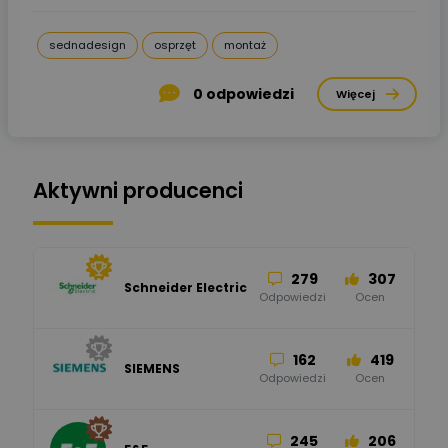
sednadesign
osprzęt
montaż
0
odpowiedzi
Więcej
Aktywni producenci
279
307
Schneider Electric
Odpowiedzi
Ocen
162
419
SIEMENS
Odpowiedzi
Ocen
245
206