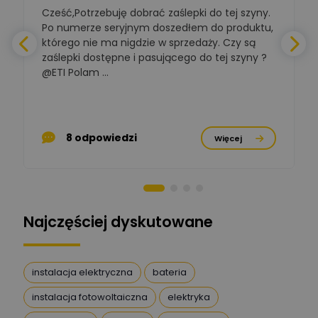
Zadaj pytanie
Elektrotechniki
Cześć,Potrzebuję dobrać zaślepki do tej szyny.
W
Ekspert ds. normalizacji
Po numerze seryjnym doszedłem do produktu,
którego nie ma nigdzie w sprzedaży. Czy są
BOWWE
zaślepki dostępne i pasującego do tej szyny ?
a
Ekspert ds. rozwoju
Zadaj pytanie
biznesu w sektorze online
@ETI Polam ...
i technologii
a
komputerowych
Mariusz Borowy
p
Ekspert ds. remontu starej
Zadaj pytanie
8 odpowiedzi
Więcej
chaty
Stanisław Rak
Zadaj pytanie
Ekspert P&PM
Najczęściej dyskutowane
Artur Dudek
Zadaj pytanie
Ekspert
instalacja elektryczna
bateria
instalacja fotowoltaiczna
elektryka
DanielM
Zadaj pytanie
Ekspert