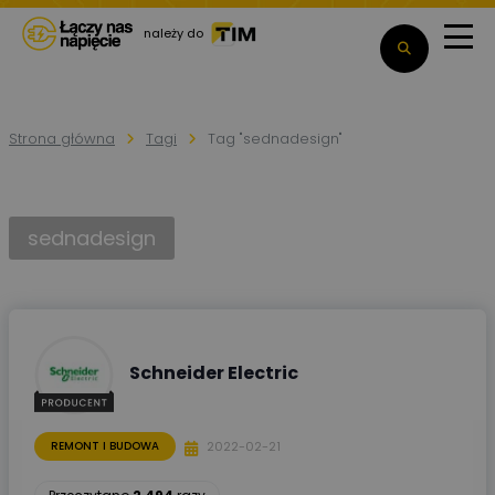
należy do
Strona główna
Tagi
Tag "sednadesign"
sednadesign
Schneider Electric
2022-02-21
REMONT I BUDOWA