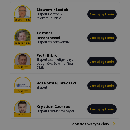
Sławomir Lesiak
Ekspert Elektronik -
Zadaj pytanie
955
374
Pawel02
telekomunikacja
Odpowiedzi
Ocen
Tomasz
Brzostowski
Zadaj pytanie
532
714
boss
Ekspert ds. fotowoltaiki
Odpowiedzi
Ocen
Piotr Bibik
Ekspert ds. Inteligentnych
Zadaj pytanie
796
244
budynków, Salama Piotr
DawidZak
Bibik
Odpowiedzi
Ocen
Bartłomiej Jaworski
Zadaj pytanie
Ekspert
Krystian Czerkas
Zadaj pytanie
Ekspert Product Manager
Zobacz wszystkich
Jacek Niżyński