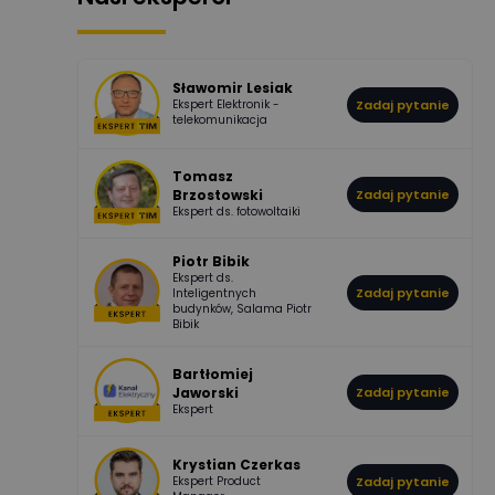
507
971
Bartłomiej
Jaworski
Odpowiedzi
Ocen
Sławomir Lesiak
Ekspert Elektronik -
Zadaj pytanie
955
374
Pawel02
telekomunikacja
Odpowiedzi
Ocen
Tomasz
Brzostowski
Zadaj pytanie
532
714
boss
Ekspert ds. fotowoltaiki
Odpowiedzi
Ocen
Piotr Bibik
Ekspert ds.
796
244
Zadaj pytanie
Inteligentnych
DawidZak
budynków, Salama Piotr
Odpowiedzi
Ocen
Bibik
Bartłomiej
Jaworski
Zadaj pytanie
Ekspert
Krystian Czerkas
Ekspert Product
Zadaj pytanie