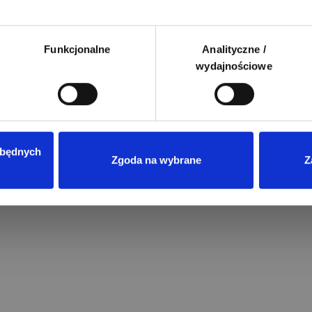
Funkcjonalne
Analityczne /
wydajnościowe
zbędnych
Zgoda na wybrane
Z
Przeczytano
8
ENERGIA ODNAWIALNA
Magazyny energii do fotowoltaik
jaki model wybrać?
Wprowadzenie rozliczeń w syste
net-billingu oraz taryf dynamicz
w Polsce sprawiło, że domowe