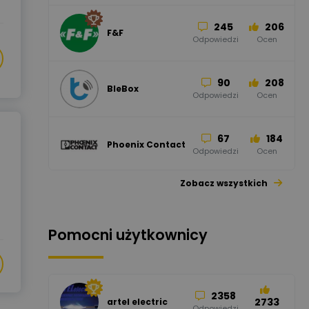
245
206
F&F
Odpowiedzi
Ocen
90
208
BleBox
Odpowiedzi
Ocen
67
184
Phoenix Contact
Odpowiedzi
Ocen
Zobacz wszystkich
26
113
automatyka
pollin
Odpowiedzi
Ocen
Pomocni użytkownicy
34
86
Hager
Odpowiedzi
Ocen
2358
2733
artel electric
47
67
ELKO-BIS Systemy
Odpowiedzi