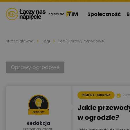
Społeczność
B
należy do
Strona główna
Tagi
Tag "Oprawy ogrodowe"
Oprawy ogrodowe
202
REMONT I BUDOWA
Jakie przewody 
w ogrodzie?
Redakcja
Ekspert ds. prądu