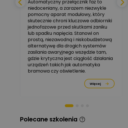
Automatyczny przełącznik faz to
niedoceniany, a zarazem niezwykle
tały
pomocny aparat modułowy, który
Ekspert ABB
skutecznie chroni kluczowe odbiorniki
Zadaj pytanie
zowe
Ekspert, ABB
jednofazowe przed skutkami zaniku
lub spadku napięcia. Stanowi on
Michał Szulborski
prostą, niezawodną i niskobudżetową
Ekspert ETI - Dr inż. w
alternatywę dla drogich systemów
dziedzinie Aparatów
Zadaj pytanie
Elektrycznych / Senior
zasilania awaryjnego wszędzie tam,
R&D Scientist / Product
gdzie krytyczna jest ciągłość działania
Manager
urządzeń takich jak automatyka
rzez
bramowa czy oświetlenie.
Tomasz Dźwigała
Ekspert Menadżer
Zadaj pytanie
Produktu, TIM SA
Więcej
Damian Czernik
Zadaj pytanie
Ekspert ds. instalacji OZE
Piotr Muskała
Polecane szkolenia
Ekspert Specjalista ds
Zadaj pytanie
prezentacji