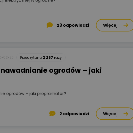
ji elektrycznej w ogrodzie?
23
odpowiedzi
Więcej
0-02-23
Przeczytano
2 257
razy
nawadnianie ogrodów – jaki
e ogrodów – jaki programator?
2
odpowiedzi
Więcej