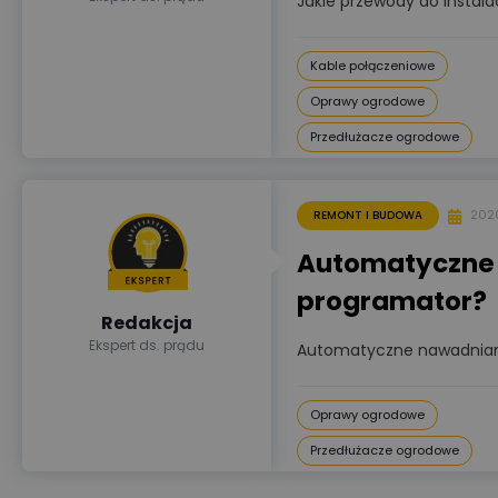
Jakie przewody do instalac
Kable połączeniowe
Oprawy ogrodowe
Przedłużacze ogrodowe
202
REMONT I BUDOWA
Automatyczne 
programator?
Redakcja
Ekspert ds. prądu
Automatyczne nawadniani
Oprawy ogrodowe
Przedłużacze ogrodowe