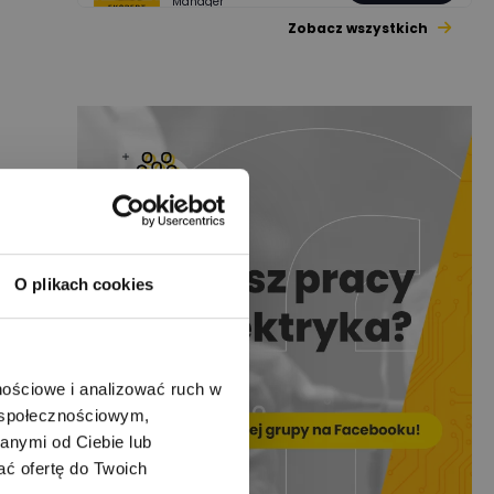
Manager
Zobacz wszystkich
Jacek Niżyński
Ekspert Elektromechanik,
Zadaj pytanie
mechanik
Redakcja
Zadaj pytanie
Ekspert ds. prądu
Krzysztof
Stelęgowski
Zadaj pytanie
Ekspert
O plikach cookies
EL-ROJ
Ekspert
Zadaj pytanie
Automatyk/Elektryk/Man
ager
nościowe i analizować ruch w
m społecznościowym,
Mariusz Pajkowski
Zadaj pytanie
anymi od Ciebie lub
Ekspert
ać ofertę do Twoich