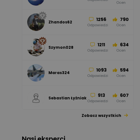
Ocen
Odgromowe
Odpowiedzi
Ocen
1256
790
Zhandos62
50
59
Odpowiedzi
Ocen
Zamel
Odpowiedzi
Ocen
1211
634
Szymon028
52
45
Odpowiedzi
Ocen
WAGO
Odpowiedzi
Ocen
1093
594
Maras324
Odpowiedzi
Ocen
913
607
Sebastian Łyźniak
Odpowiedzi
Ocen
Zobacz wszystkich
1112
371
Pysiak
Odpowiedzi
Ocen
Nasi eksperci