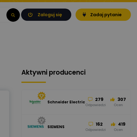
Zaloguj się
Zadaj pytanie
Aktywni producenci
279
307
Schneider Electric
Odpowiedzi
Ocen
162
419
SIEMENS
Odpowiedzi
Ocen