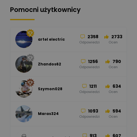
Pomocni użytkownicy
34
86
Hager
Odpowiedzi
Ocen
2358
2733
artel electric
47
67
ELKO-BIS Systemy
Odpowiedzi
Ocen
Odgromowe
Odpowiedzi
Ocen
1256
790
Zhandos62
50
59
Odpowiedzi
Ocen
Zamel
Odpowiedzi
Ocen
1211
634
Szymon028
52
45
Odpowiedzi
Ocen
WAGO
Odpowiedzi
Ocen
1093
594
Maras324
Odpowiedzi
Ocen
913
607