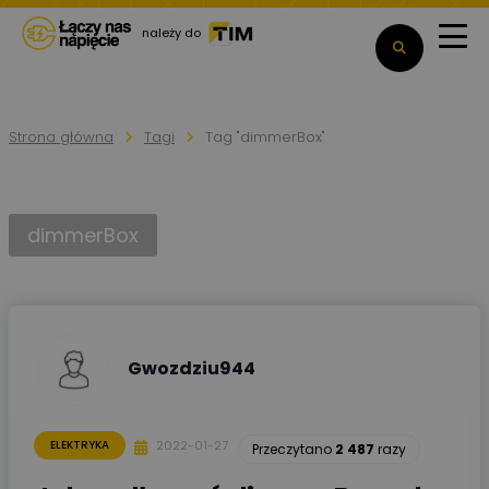
należy do
Strona główna
Tagi
Tag "dimmerBox"
dimmerBox
Gwozdziu944
2022-01-27
ELEKTRYKA
Przeczytano
2 487
razy