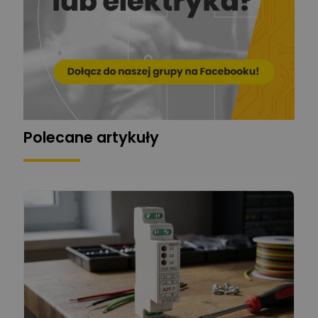
ger
Mariusz Pajkowski
Zadaj pytanie
Ekspert
Grzegorz Chudzik
Zadaj pytanie
Ekspert
Polecane artykuły
Łukasz Bronicz
Ekspert ds. technologii
Zadaj pytanie
komputerowych
Łukasz Barton
Zadaj pytanie
Ekspert Elektryk
Dariusz Placek
Ekspert mgr inż. elektronik
Zadaj pytanie
i informatyk, Hager Polska
Sp. z o.o.