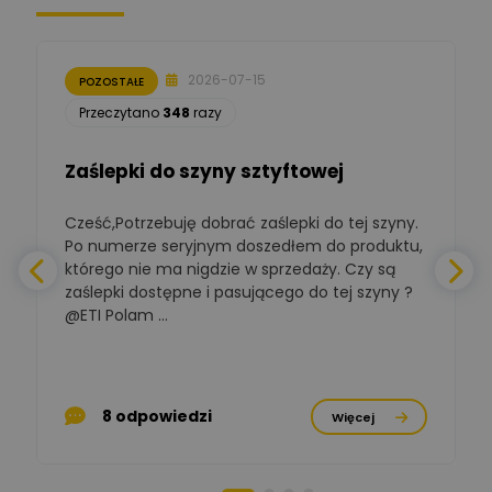
Moderator
Zbigniew
Zadaj pytanie
Ekspert Początkujący
2026-07-15
POZOSTAŁE
Łukasz Nowak
Przeczytano
348
razy
Ekspert ds. automatyki
Zadaj pytanie
budynkowej
Zaślepki do szyny sztyftowej
Polska Izba
Gospodarcza
Zadaj pytanie
Elektrotechniki
Cześć,Potrzebuję dobrać zaślepki do tej szyny.
W
Ekspert ds. normalizacji
Po numerze seryjnym doszedłem do produktu,
którego nie ma nigdzie w sprzedaży. Czy są
BOWWE
zaślepki dostępne i pasującego do tej szyny ?
a
Ekspert ds. rozwoju
Zadaj pytanie
biznesu w sektorze online
@ETI Polam ...
i technologii
a
komputerowych
Mariusz Borowy
p
Ekspert ds. remontu starej
Zadaj pytanie
8 odpowiedzi
Więcej
chaty
Stanisław Rak