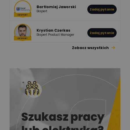
Bartłomiej Jaworski
Zadaj pytanie
Ekspert
Krystian Czerkas
Zadaj pytanie
Ekspert Product Manager
Zobacz wszystkich
Jacek Niżyński
Ekspert Elektromechanik,
Zadaj pytanie
mechanik
Redakcja
Zadaj pytanie
Ekspert ds. prądu
Krzysztof
Stelęgowski
Zadaj pytanie
Ekspert
EL-ROJ
Ekspert
Zadaj pytanie
Automatyk/Elektryk/Mana