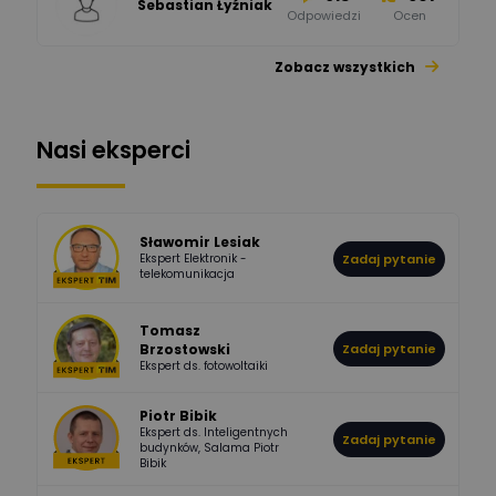
Sebastian Łyźniak
Odpowiedzi
Ocen
Zobacz wszystkich
1112
371
Pysiak
Odpowiedzi
Ocen
Nasi eksperci
507
971
Bartłomiej
Jaworski
Odpowiedzi
Ocen
Sławomir Lesiak
Ekspert Elektronik -
Zadaj pytanie
955
374
Pawel02
telekomunikacja
Odpowiedzi
Ocen
Tomasz
Brzostowski
Zadaj pytanie
532
714
boss
Ekspert ds. fotowoltaiki
Odpowiedzi
Ocen
Piotr Bibik
Ekspert ds. Inteligentnych
Zadaj pytanie
796
244
budynków, Salama Piotr
DawidZak
Bibik
Odpowiedzi
Ocen