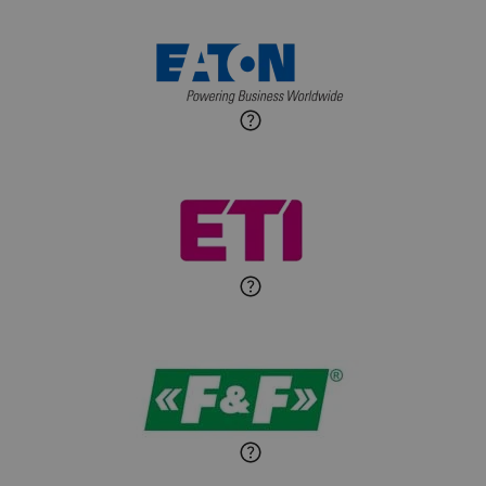
Maciej Jońca
Ekspert ds. automatyki
Zadaj pytanie
budynkowej
Roman Godlewski
Zadaj pytanie
Ekspert Elektryk
Michał Patryka
Zadaj pytanie
Ekspert Elektryk
Sandra Wiśniewska
Ekspert ds. wnętrzarskich
Zadaj pytanie
detali
Paweł Sekuła
Zadaj pytanie
Ekspert Instalator
Jaroslaw Wiater