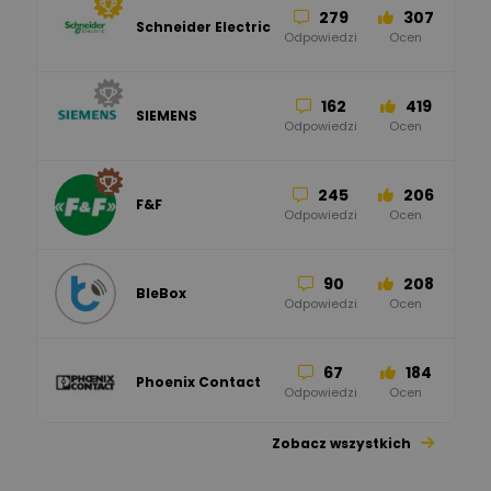
279
307
Schneider Electric
Odpowiedzi
Ocen
162
419
SIEMENS
Odpowiedzi
Ocen
245
206
F&F
Odpowiedzi
Ocen
90
208
BleBox
Odpowiedzi
Ocen
67
184
Phoenix Contact
Odpowiedzi
Ocen
Zobacz wszystkich
26
113
automatyka pollin
Odpowiedzi
Ocen