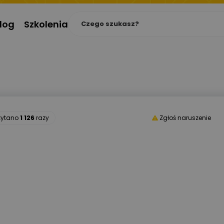
log
Szkolenia
zytano
1 126
razy
Zgłoś naruszenie