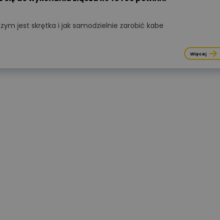
się koniecznością ekonomiczną.
W tym artykule analizujemy kluc
parametry akumulatorów,
zym jest skrętka i jak samodzielnie zarobić kabe
porównujemy systemy
niskonapięciowe
Więcej
z wysokonapięciowymi oraz
wskazujemy najczęstsze błędy
montażowe, które decydują
o bezawaryjnej pracy instalacji p
długie lata.
Więcej