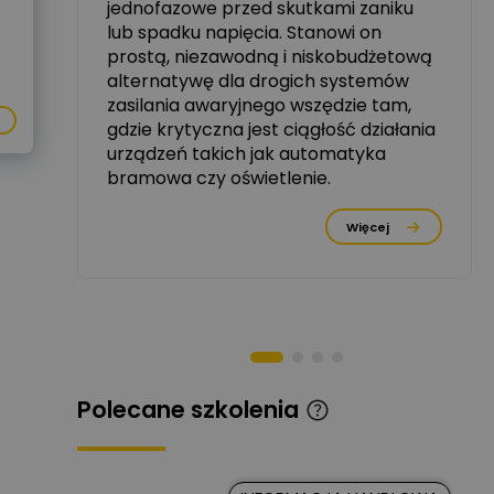
jednofazowe przed skutkami zaniku
zowe
lub spadku napięcia. Stanowi on
Michał Szulborski
prostą, niezawodną i niskobudżetową
Ekspert ETI - Dr inż. w
alternatywę dla drogich systemów
dziedzinie Aparatów
Zadaj pytanie
Elektrycznych / Senior
zasilania awaryjnego wszędzie tam,
R&D Scientist / Product
gdzie krytyczna jest ciągłość działania
Manager
urządzeń takich jak automatyka
bramowa czy oświetlenie.
Tomasz Dźwigała
Ekspert Menadżer
Zadaj pytanie
rzez
Produktu, TIM SA
Więcej
Damian Czernik
Zadaj pytanie
Ekspert ds. instalacji OZE
Piotr Muskała
Ekspert Specjalista ds
Zadaj pytanie
prezentacji
Polecane szkolenia
Kancelaria
Prawna CKC
Zadaj pytanie
Solution
Ekspert Prawnik