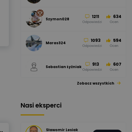
Odpowiedzi
Ocen
1211
634
Szymon028
52
45
Odpowiedzi
Ocen
WAGO
Odpowiedzi
Ocen
1093
594
Maras324
Odpowiedzi
Ocen
913
607
Sebastian Łyźniak
Odpowiedzi
Ocen
Zobacz wszystkich
1112
371
Pysiak
Odpowiedzi
Ocen
Nasi eksperci
507
971
Bartłomiej
Jaworski
Odpowiedzi
Ocen
Sławomir Lesiak