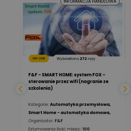
INFORMACJA HANDLOWA
Marcin Nowicki
Ekspert mgr. inż. elektryk,
Zadaj pytanie
TIM SA
Renata
Januszewska
Zadaj pytanie
Ekspert Inżynieria
24
razy
bezpieczeństwa
Wyświetlono
272
razy
ON-LINE
Adam Włastowski
Zadaj pytanie
Ekspert
a -
F&F - SMART HOME: system FOX -
sterowanie przez wifi (nagranie ze
szkolenia)
Daniel Michalik
Zadaj pytanie
wa
,
Ekspert Elektryk
Kategorie:
Automatyka przemysłowa
,
Tomasz Kowalski
Smart Home - automatyka domowa
,
Zadaj pytanie
Ekspert Elektryk
Organizator:
F&F
Estymowania ilość miejsc:
100