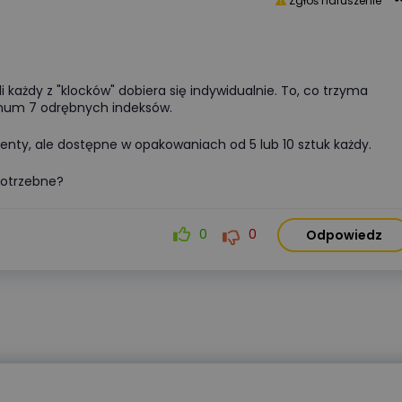
Zgłoś naruszenie
 każdy z "klocków" dobiera się indywidualnie. To, co trzyma
imum 7 odrębnych indeksów.
ty, ale dostępne w opakowaniach od 5 lub 10 sztuk każdy.
 potrzebne?
0
0
Odpowiedz