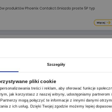
w produktów Phoenix Contakct.Gniazdo proste 5P typ
Więcej
z się na HARTING Industrial Ethernet Week
libyśmy serdecznie Państwa zaprosić na 4 EDYCJĘ na
Szczegóły
Więcej
orzystywane pliki cookie
ersonalizowania treści i reklam, aby oferować funkcje społecz
 o tym, jak korzystasz z naszej witryny, udostępniamy partnero
iązania z załącznika.Potrzebował bym dodatkowo zam
Partnerzy mogą połączyć te informacje z innymi danymi otrzym
nia z ich usług. Dzięki Twojej zgodzie możemy lepiej dopasow