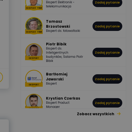
Ekspert Elektronik -
Zadaj pytanie
955
374
Pawel02
telekomunikacja
Odpowiedzi
Ocen
Tomasz
Brzostowski
Zadaj pytanie
532
714
boss
Ekspert ds. fotowoltaiki
Odpowiedzi
Ocen
Piotr Bibik
Ekspert ds.
796
244
Zadaj pytanie
Inteligentnych
DawidZak
budynków, Salama Piotr
Odpowiedzi
Ocen
Bibik
Bartłomiej
Jaworski
Zadaj pytanie
Ekspert
Krystian Czerkas
Ekspert Product
Zadaj pytanie
Manager
Zobacz wszystkich
Jacek Niżyński
Ekspert Elektromechanik,
Zadaj pytanie
mechanik