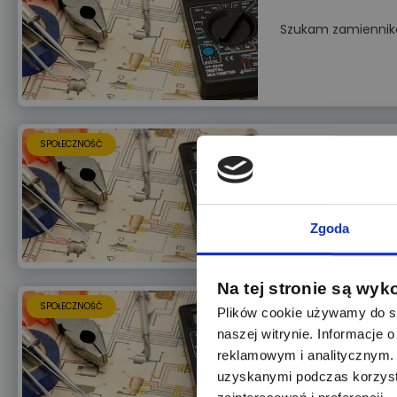
Szukam zamiennikó
Koniecznie zapis
SPOŁECZNOŚĆ
Dzień dobry,chcie
Zgoda
Na tej stronie są wyk
Złącze Harting
SPOŁECZNOŚĆ
Plików cookie używamy do sp
naszej witrynie. Informacje
Witam.Szukam rozw
reklamowym i analitycznym. 
uzyskanymi podczas korzysta