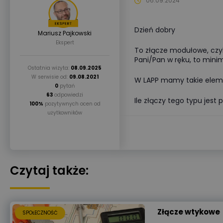
06.09.2024
Dzień dobry
Mariusz Pajkowski
Ekspert
To złącze modułowe, czyli
Pani/Pan w ręku, to min
Ostatnia wizyta:
08.09.2025
W serwisie od:
09.08.2021
W LAPP mamy takie elemen
0
pytań
63
odpowiedzi
Ile złączy tego typu jest
100%
pozytywnych ocen od
użytkowników
Czytaj także:
Złącze wtykowe
SPOŁECZNOŚĆ