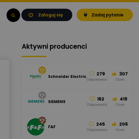
Zaloguj się
Zadaj pytanie
Aktywni producenci
279
307
Schneider Electric
Odpowiedzi
Ocen
162
419
SIEMENS
Odpowiedzi
Ocen
245
206
F&F
Odpowiedzi
Ocen