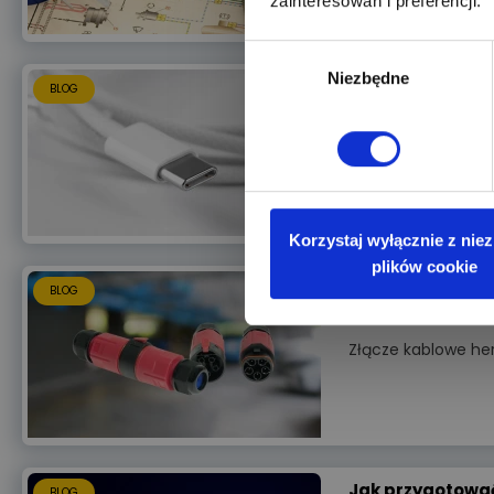
zainteresowań i preferencji.
Wybór
Niezbędne
zgody
Przewodnik po z
BLOG
Czym jest USB-C, j
Korzystaj wyłącznie z nie
plików cookie
Złącze kablowe 
BLOG
Złącze kablowe he
Jak przygotować 
BLOG