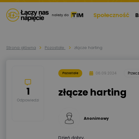
Społeczność
B
należy do
Strona główna
Pozostałe
złącze harting
06.09.2024
Przec
Pozostałe
1
złącze harting
Odpowiedzi
Anonimowy
Dzień dobry,