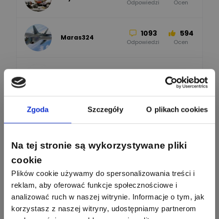
52
45
Odpowiedzi
Ocen
WAGO
Odpowiedzi
Ocen
1093
594
Maras324
Odpowiedzi
Ocen
913
607
Sebastian Łyźniak
Odpowiedzi
Ocen
Zobacz wszystkich
Zgoda
Szczegóły
O plikach cookies
1112
371
Pysiak
Odpowiedzi
Ocen
Nasi eksperci
Na tej stronie są wykorzystywane pliki
507
971
Bartłomiej
cookie
Jaworski
Odpowiedzi
Ocen
Plików cookie używamy do spersonalizowania treści i
Sławomir Lesiak
reklam, aby oferować funkcje społecznościowe i
Ekspert Elektronik -
Zadaj pytanie
955
374
Pawel02
telekomunikacja
analizować ruch w naszej witrynie. Informacje o tym, jak
Odpowiedzi
Ocen
korzystasz z naszej witryny, udostępniamy partnerom