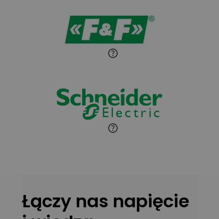
detali
Paweł Sekuła
Zadaj pytanie
Ekspert Instalator
Jaroslaw Wiater
Zadaj pytanie
Ekspert
Marcin Pełech
Zadaj pytanie
Ekspert
Łączy nas napięcie