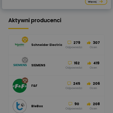
Więcej
Aktywni producenci
279
307
Schneider Electric
Odpowiedzi
Ocen
162
419
SIEMENS
Odpowiedzi
Ocen
245
206
F&F
Odpowiedzi
Ocen
90
208
BleBox
Odpowiedzi
Ocen