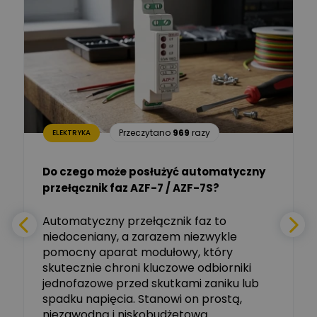
Łukasz Barton
Zadaj pytanie
Ekspert Elektryk
Dariusz Placek
Ekspert mgr inż. elektronik
Zadaj pytanie
i informatyk, Hager Polska
Sp. z o.o.
Aleksander NKT
Zadaj pytanie
Przeczytano
969
razy
ELEKTRYKA
Ekspert
Do czego może posłużyć automatyczny
Tomasz Salak
przełącznik faz AZF-7 / AZF-7S?
-
Zadaj pytanie
Ekspert
e
Automatyczny przełącznik faz to
niedoceniany, a zarazem niezwykle
Ekspert ABB
Zadaj pytanie
pomocny aparat modułowy, który
Ekspert, ABB
skutecznie chroni kluczowe odbiorniki
jednofazowe przed skutkami zaniku lub
Michał Szulborski
spadku napięcia. Stanowi on prostą,
Ekspert ETI - Dr inż. w
dziedzinie Aparatów
niezawodną i niskobudżetową
Zadaj pytanie