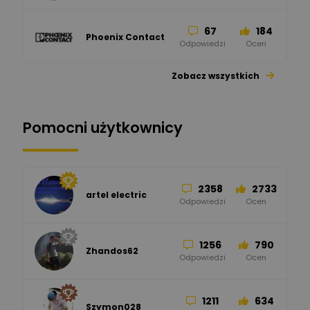
67
184
Phoenix Contact
Odpowiedzi
Ocen
Zobacz wszystkich
26
113
automatyka pollin
Odpowiedzi
Ocen
Pomocni użytkownicy
34
86
Hager
Odpowiedzi
Ocen
2358
2733
artel electric
47
67
ELKO-BIS Systemy
Odpowiedzi
Ocen
Odgromowe
Odpowiedzi
Ocen
1256
790
Zhandos62
50
59
Odpowiedzi
Ocen
Zamel
Odpowiedzi
Ocen
1211
634
Szymon028