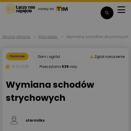
należy do
Strona główna
Pozostałe
Wymiana schodów strychowych
Pozostałe
Dom i ogród
Zgłoś naruszenie
16.12.2025
Przeczytano
539
razy
Wymiana schodów
strychowych
starmilks