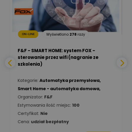
Renata
Januszewska
Zadaj pytanie
Ekspert Inżynieria
bezpieczeństwa
Wyświetlono
278
razy
ON-LINE
Adam Włastowski
Zadaj pytanie
Ekspert
F&F - SMART HOME: system FOX -
sterowanie przez wifi (nagranie ze
Daniel Michalik
szkolenia)
Zadaj pytanie
Ekspert Elektryk
Kategorie:
Automatyka przemysłowa
,
Tomasz Kowalski
Smart Home - automatyka domowa
,
Zadaj pytanie
Ekspert Elektryk
Organizator:
F&F
Estymowania ilość miejsc:
100
Damian
Chróściński
Zadaj pytanie
Certyfikat:
Nie
Ekspert
Cena:
udział bezpłatny
Michał Cichosz