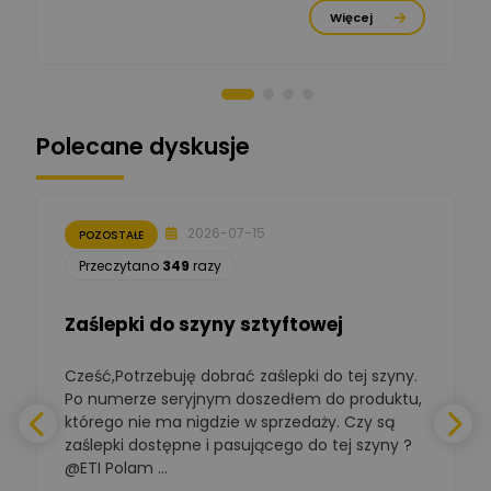
Ekspert Menadżer
Zadaj pytanie
Więcej
Produktu, TIM S.A
Norbert Kiszka
Zadaj pytanie
Ekspert ds. zabezpieczeń
Polecane dyskusje
Moderator
Zbigniew
Zadaj pytanie
Ekspert Początkujący
2026-07-15
POZOSTAŁE
Łukasz Nowak
Przeczytano
349
razy
Ekspert ds. automatyki
Zadaj pytanie
budynkowej
Zaślepki do szyny sztyftowej
Polska Izba
Gospodarcza
Cześć,Potrzebuję dobrać zaślepki do tej szyny.
W
Zadaj pytanie
Elektrotechniki
Po numerze seryjnym doszedłem do produktu,
Ekspert ds. normalizacji
którego nie ma nigdzie w sprzedaży. Czy są
zaślepki dostępne i pasującego do tej szyny ?
a
BOWWE
Ekspert ds. rozwoju
@ETI Polam ...
Zadaj pytanie
biznesu w sektorze online
a