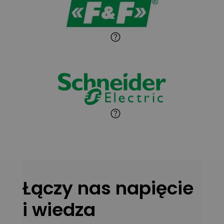
Paweł Sekuła
Zadaj pytanie
Ekspert Instalator
Jaroslaw Wiater
Zadaj pytanie
Ekspert
Marcin Pełech
Zadaj pytanie
Ekspert
Łączy nas napięcie
i wiedza