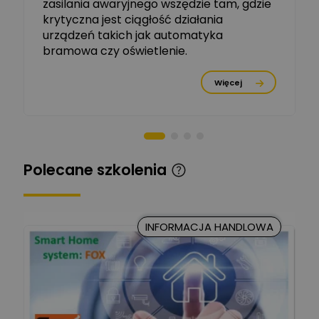
zasilania awaryjnego wszędzie tam, gdzie
krytyczna jest ciągłość działania
Tomasz Dźwigała
urządzeń takich jak automatyka
Ekspert Menadżer
Zadaj pytanie
bramowa czy oświetlenie.
Produktu, TIM SA
Więcej
Damian Czernik
Zadaj pytanie
Ekspert ds. instalacji OZE
Piotr Muskała
Ekspert Specjalista ds
Zadaj pytanie
Polecane szkolenia
prezentacji
Kancelaria Prawna
CKC Solution
Zadaj pytanie
INFORMACJA HANDLOWA
Ekspert Prawnik
Marcin Nowicki
Ekspert mgr. inż. elektryk,
Zadaj pytanie
TIM SA
Renata