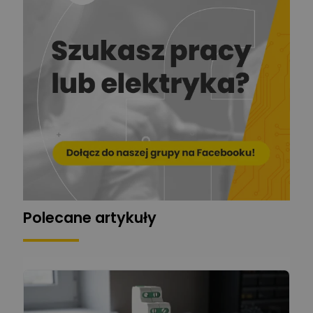
Krzysztof
Stelęgowski
Zadaj pytanie
Ekspert
EL-ROJ
Ekspert
Zadaj pytanie
Automatyk/Elektryk/Mana
ger
Mariusz Pajkowski
Zadaj pytanie
Ekspert
Grzegorz Chudzik
Zadaj pytanie
Ekspert
Polecane artykuły
Łukasz Bronicz
Ekspert ds. technologii
Zadaj pytanie
komputerowych
Łukasz Barton
Zadaj pytanie
Ekspert Elektryk