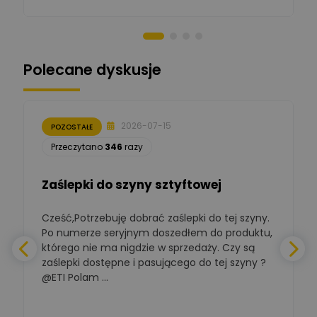
Norbert Kiszka
Zadaj pytanie
Ekspert ds. zabezpieczeń
Polecane dyskusje
Moderator
Zbigniew
Zadaj pytanie
Ekspert Początkujący
2026-07-15
POZOSTAŁE
Łukasz Nowak
Przeczytano
346
razy
Ekspert ds. automatyki
Zadaj pytanie
budynkowej
Zaślepki do szyny sztyftowej
Polska Izba
Gospodarcza
Cześć,Potrzebuję dobrać zaślepki do tej szyny.
W
Zadaj pytanie
Elektrotechniki
Po numerze seryjnym doszedłem do produktu,
Ekspert ds. normalizacji
którego nie ma nigdzie w sprzedaży. Czy są
zaślepki dostępne i pasującego do tej szyny ?
a
BOWWE
Ekspert ds. rozwoju
@ETI Polam ...
Zadaj pytanie
biznesu w sektorze online
a
i technologii
komputerowych