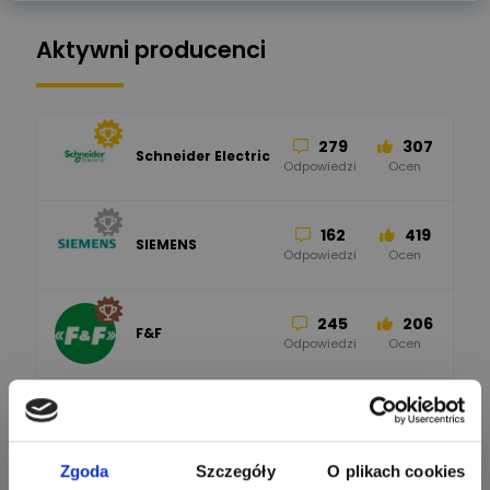
Aktywni producenci
279
307
Schneider Electric
Odpowiedzi
Ocen
162
419
SIEMENS
Odpowiedzi
Ocen
245
206
F&F
Odpowiedzi
Ocen
90
208
BleBox
Odpowiedzi
Ocen
Zgoda
Szczegóły
O plikach cookies