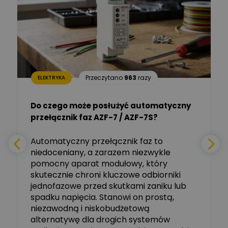
Dariusz Placek
Ekspert mgr inż. elektronik
Zadaj pytanie
i informatyk, Hager Polska
Sp. z o.o.
Aleksander NKT
Zadaj pytanie
Przeczytano
963
razy
ELEKTRYKA
Ekspert
Do czego może posłużyć automatyczny
Tomasz Salak
przełącznik faz AZF-7 / AZF-7S?
-
Zadaj pytanie
Ekspert
e
Automatyczny przełącznik faz to
niedoceniany, a zarazem niezwykle
Ekspert ABB
Zadaj pytanie
pomocny aparat modułowy, który
Ekspert, ABB
skutecznie chroni kluczowe odbiorniki
jednofazowe przed skutkami zaniku lub
Michał Szulborski
spadku napięcia. Stanowi on prostą,
Ekspert ETI - Dr inż. w
dziedzinie Aparatów
niezawodną i niskobudżetową
Zadaj pytanie
Elektrycznych / Senior
alternatywę dla drogich systemów
R&D Scientist / Product
Manager