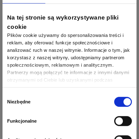
67
184
Phoenix Contact
Odpowiedzi
Ocen
Na tej stronie są wykorzystywane pliki
Zobacz wszystkich
cookie
26
113
automatyka pollin
Odpowiedzi
Ocen
Plików cookie używamy do spersonalizowania treści i
reklam, aby oferować funkcje społecznościowe i
Pomocni użytkownicy
analizować ruch w naszej witrynie. Informacje o tym, jak
34
86
Hager
korzystasz z naszej witryny, udostępniamy partnerom
Odpowiedzi
Ocen
społecznościowym, reklamowym i analitycznym.
Partnerzy mogą połączyć te informacje z innymi danymi
2358
2733
artel electric
47
67
ELKO-BIS Systemy
Odpowiedzi
Ocen
otrzymanymi od Ciebie lub uzyskanymi podczas
Odgromowe
Odpowiedzi
Ocen
korzystania z ich usług. Dzięki Twojej zgodzie możemy
lepiej dopasować ofertę do Twoich zainteresowań i
Wybór
1256
790
Niezbędne
Zhandos62
preferencji.
zgody
50
59
Odpowiedzi
Ocen
Zamel
Odpowiedzi
Ocen
Funkcjonalne
1211
634
Szymon028
52
45
Odpowiedzi
Ocen
WAGO
Odpowiedzi
Ocen