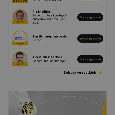
Ekspert ds. fotowoltaiki
Odpowiedzi
Ocen
Piotr Bibik
Ekspert ds. Inteligentnych
Zadaj pytanie
796
244
budynków, Salama Piotr
DawidZak
Bibik
Odpowiedzi
Ocen
Bartłomiej Jaworski
Zadaj pytanie
Ekspert
Krystian Czerkas
Zadaj pytanie
Ekspert Product Manager
Zobacz wszystkich
Jacek Niżyński
Ekspert Elektromechanik,
Zadaj pytanie
mechanik
Redakcja
Zadaj pytanie
Ekspert ds. prądu