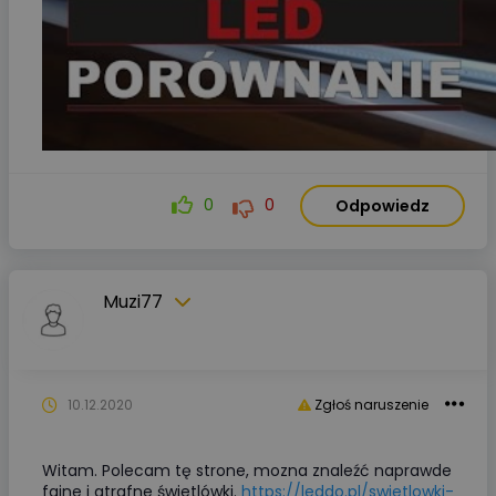
0
0
Odpowiedz
Muzi77
10.12.2020
Zgłoś naruszenie
Witam. Polecam tę strone, mozna znaleźć naprawde
fajne i gtrafne świetlówki.
https://leddo.pl/swietlowki-