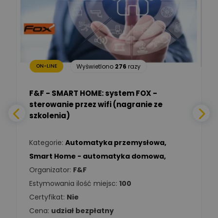
TIM SA
Renata
Januszewska
Zadaj pytanie
Ekspert Inżynieria
bezpieczeństwa
Wyświetlono
276
razy
ON-LINE
Adam Włastowski
Zadaj pytanie
Ekspert
F&F - SMART HOME: system FOX -
sterowanie przez wifi (nagranie ze
Daniel Michalik
szkolenia)
Zadaj pytanie
Ekspert Elektryk
Kategorie:
Automatyka przemysłowa
,
Tomasz Kowalski
Smart Home - automatyka domowa
,
Zadaj pytanie
Ekspert Elektryk
Organizator:
F&F
Estymowania ilość miejsc:
100
Damian
Chróściński
Zadaj pytanie
Certyfikat:
Nie
Ekspert
Cena:
udział bezpłatny