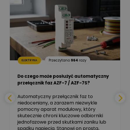
Łukasz Barton
Zadaj pytanie
Ekspert Elektryk
Dariusz Placek
Ekspert mgr inż. elektronik
Zadaj pytanie
i informatyk, Hager Polska
Sp. z o.o.
Aleksander NKT
Zadaj pytanie
Przeczytano
964
razy
ELEKTRYKA
Ekspert
Do czego może posłużyć automatyczny
Tomasz Salak
przełącznik faz AZF-7 / AZF-7S?
-
Zadaj pytanie
Ekspert
e
Automatyczny przełącznik faz to
niedoceniany, a zarazem niezwykle
Ekspert ABB
Zadaj pytanie
pomocny aparat modułowy, który
Ekspert, ABB
skutecznie chroni kluczowe odbiorniki
jednofazowe przed skutkami zaniku lub
Michał Szulborski
spadku napięcia. Stanowi on prostą,
Ekspert ETI - Dr inż. w