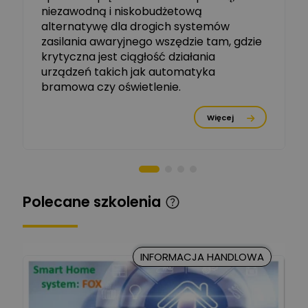
dziedzinie Aparatów
niezawodną i niskobudżetową
Zadaj pytanie
Elektrycznych / Senior
alternatywę dla drogich systemów
R&D Scientist / Product
Manager
zasilania awaryjnego wszędzie tam, gdzie
krytyczna jest ciągłość działania
Tomasz Dźwigała
urządzeń takich jak automatyka
Ekspert Menadżer
Zadaj pytanie
bramowa czy oświetlenie.
Produktu, TIM SA
Więcej
Damian Czernik
Zadaj pytanie
Ekspert ds. instalacji OZE
Piotr Muskała
Ekspert Specjalista ds
Zadaj pytanie
Polecane szkolenia
prezentacji
Kancelaria Prawna
CKC Solution
Zadaj pytanie
INFORMACJA HANDLOWA
Ekspert Prawnik
Marcin Nowicki
Ekspert mgr. inż. elektryk,
Zadaj pytanie