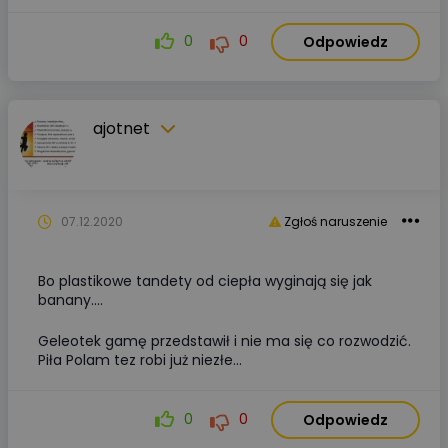
0
0
Odpowiedz
ajotnet
07.12.2020
Zgłoś naruszenie
Bo plastikowe tandety od ciepła wyginają się jak
banany....
Geleotek gamę przedstawił i nie ma się co rozwodzić.
Piła Polam tez robi już niezłe...
0
0
Odpowiedz