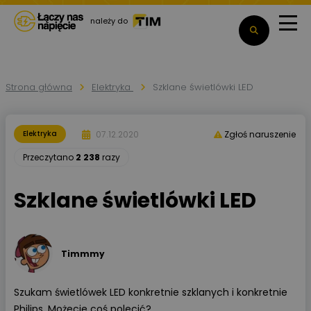
należy do
Strona główna
Elektryka
Szklane świetlówki LED
07.12.2020
Elektryka
Zgłoś naruszenie
Przeczytano
2 238
razy
Szklane świetlówki LED
Timmmy
Szukam świetlówek LED konkretnie szklanych i konkretnie
Philips. Możecie coś polecić?