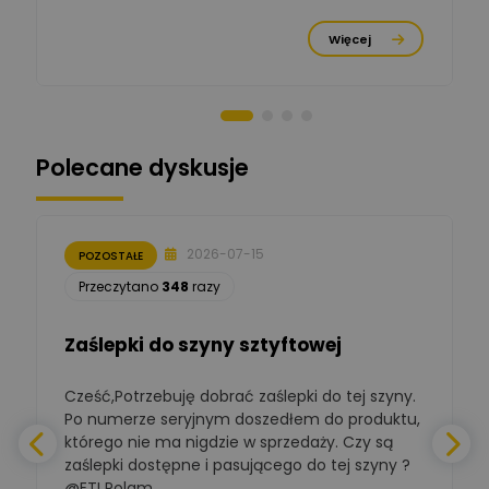
Michał Cichosz
Ekspert Menadżer
Zadaj pytanie
Więcej
Produktu, TIM S.A
Norbert Kiszka
Zadaj pytanie
Ekspert ds. zabezpieczeń
Polecane dyskusje
Moderator
Zbigniew
Zadaj pytanie
Ekspert Początkujący
2026-07-15
POZOSTAŁE
Łukasz Nowak
Przeczytano
348
razy
Ekspert ds. automatyki
Zadaj pytanie
budynkowej
Zaślepki do szyny sztyftowej
Polska Izba
Gospodarcza
Cześć,Potrzebuję dobrać zaślepki do tej szyny.
W
Zadaj pytanie
Elektrotechniki
Po numerze seryjnym doszedłem do produktu,
Ekspert ds. normalizacji
którego nie ma nigdzie w sprzedaży. Czy są
zaślepki dostępne i pasującego do tej szyny ?
a
BOWWE
Ekspert ds. rozwoju
@ETI Polam ...