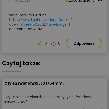
07.12.2020
Zgłoś naruszenie
Seria CorePro LEDtube
https://www.lighting.philips.pl/szukaj?
query=CorePro%20LEDtube&page=1
dostępna też w TIM
0
0
Odpowiedz
Czytaj także:
Czy są świetlówki LED 1764mm?
Czy istnieje zamiennik LED dla tradycyjnej świetlówki
liniowej 70W/