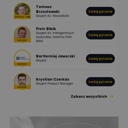
Tomasz
Brzostowski
Zadaj pytanie
532
714
boss
Ekspert ds. fotowoltaiki
Odpowiedzi
Ocen
Piotr Bibik
Ekspert ds. Inteligentnych
Zadaj pytanie
796
244
budynków, Salama Piotr
DawidZak
Bibik
Odpowiedzi
Ocen
Bartłomiej Jaworski
Zadaj pytanie
Ekspert
Krystian Czerkas
Zadaj pytanie
Ekspert Product Manager
Zobacz wszystkich
Jacek Niżyński
Ekspert Elektromechanik,
Zadaj pytanie
mechanik
Redakcja