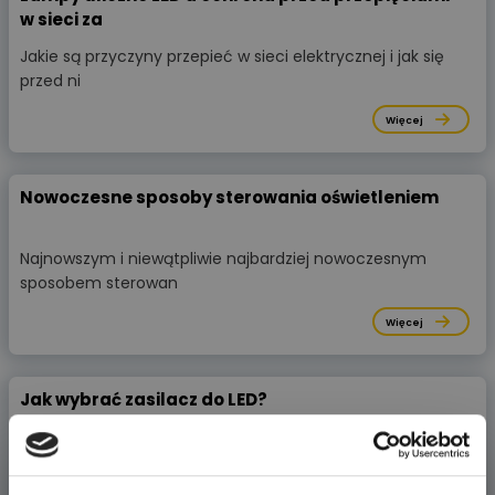
w sieci za
Jakie są przyczyny przepieć w sieci elektrycznej i jak się
przed ni
Więcej
Nowoczesne sposoby sterowania oświetleniem
Najnowszym i niewątpliwie najbardziej nowoczesnym
sposobem sterowan
Więcej
Jak wybrać zasilacz do LED?
Jak wybrać zasilacz do LED? A co w tym trudnego?
Napięcie zasilania