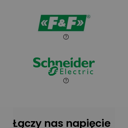
Sandra Wiśniewska
Ekspert ds. wnętrzarskich
Zadaj pytanie
detali
Paweł Sekuła
Zadaj pytanie
Ekspert Instalator
Jaroslaw Wiater
Zadaj pytanie
Ekspert
Marcin Pełech
Zadaj pytanie
Ekspert
Łączy nas napięcie