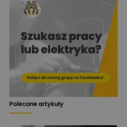
Zadaj pytanie
Ekspert ds. prądu
Krzysztof
Stelęgowski
Zadaj pytanie
Ekspert
EL-ROJ
Ekspert
Zadaj pytanie
Automatyk/Elektryk/Mana
ger
Mariusz Pajkowski
Zadaj pytanie
Ekspert
Grzegorz Chudzik
Zadaj pytanie
Ekspert
Polecane artykuły
Łukasz Bronicz
Ekspert ds. technologii
Zadaj pytanie
komputerowych