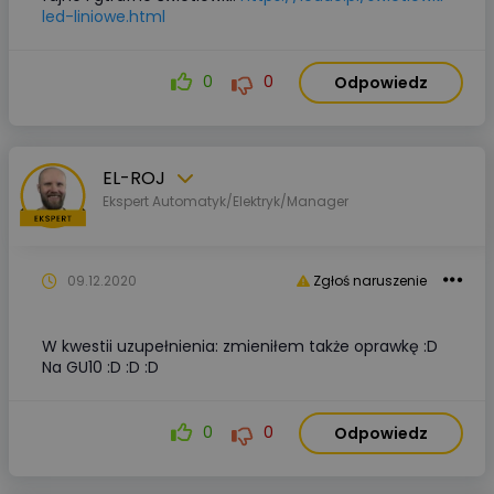
led-liniowe.html
0
0
Odpowiedz
EL-ROJ
Ekspert Automatyk/Elektryk/Manager
09.12.2020
Zgłoś naruszenie
W kwestii uzupełnienia: zmieniłem także oprawkę :D
Na GU10 :D :D :D
0
0
Odpowiedz